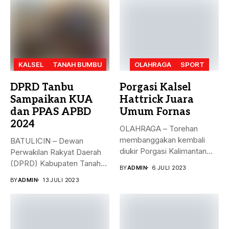
KALSEL
TANAH BUMBU
OLAHRAGA
SPORT
DPRD Tanbu
Porgasi Kalsel
Sampaikan KUA
Hattrick Juara
dan PPAS APBD
Umum Fornas
2024
OLAHRAGA – Torehan
membanggakan kembali
BATULICIN – Dewan
diukir Porgasi Kalimantan
Perwakilan Rakyat Daerah
Selatan pada ajang Fornas...
(DPRD) Kabupaten Tanah
BY
ADMIN
6 JULI 2023
Bumbu (Tanbu) menggelar...
BY
ADMIN
13 JULI 2023