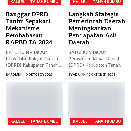
KALSEL
TANAH BUMBU
KALSEL
TANAH BUMBU
Banggar DPRD
Langkah Stategis
Tanbu Sepakati
Pemerintah Daerah
Mekanisme
Meningkatkan
Pembahasan
Pendapatan Asli
RAPBD TA 2024
Daerah
BATULICIN – Dewan
BATULICIN Dewan
Perwakilan Rakyat Daerah
Perwakilan Rakyat Daerah
(DPRD) Kabupaten Tanah
(DPRD) Kabupaten Tanah
Bumbu (Tanbu) menggelar...
Bumbu (Tanbu) menggelar
BY
ADMIN
10 OKTOBER 2023
BY
ADMIN
10 OKTOBER 2023
rapat...
KALSEL
TANAH BUMBU
KALSEL
TANAH BUMBU