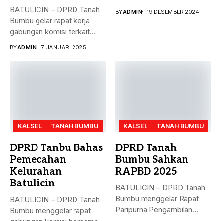
masalah penyelesaian...
BATULICIN – DPRD Tanah
BY
ADMIN
19 DESEMBER 2024
Bumbu gelar rapat kerja
gabungan komisi terkait
masalah...
BY
ADMIN
7 JANUARI 2025
KALSEL
TANAH BUMBU
KALSEL
TANAH BUMBU
DPRD Tanbu Bahas
DPRD Tanah
Pemecahan
Bumbu Sahkan
Kelurahan
RAPBD 2025
Batulicin
BATULICIN – DPRD Tanah
Bumbu menggelar Rapat
BATULICIN – DPRD Tanah
Paripurna Pengambilan
Bumbu menggelar rapat
Keputusan terhadap