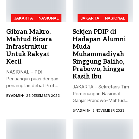
JAKARTA
NASIONAL
JAKARTA
NASIONAL
Gibran Makro,
Sekjen PDIP di
Mahfud Bicara
Hadapan Alumni
Infrastruktur
Muda
Untuk Rakyat
Muhammadiyah
Kecil
Singgung Baliho,
Prabowo, hingga
NASIONAL – PDI
Kasih Ibu
Perjuangan puas dengan
penampilan debat Prof
JAKARTA – Sekretaris Tim
Mahfud sebagai sosok...
Pemenangan Nasional
BY
ADMIN
23 DESEMBER 2023
Ganjar Pranowo-Mahfud
MD, Hasto Kristiyanto,
BY
ADMIN
5 NOVEMBER 2023
menyampaikan...