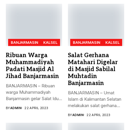
BANJARMASIN
KALSEL
BANJARMASIN
KALSEL
Ribuan Warga
Salat Gerhana
Muhammadiyah
Matahari Digelar
Padati Masjid Al
di Masjid Sabilal
Jihad Banjarmasin
Muhtadin
Banjarmasin
BANJARMASIN – Ribuan
warga Muhammadiyah
BANJARMASIN – Umat
Banjarmasin gelar Salat Idul
Islam di Kalimantan Selatan
Fitri Jumat (21/4)...
melakukan salat gerhana
BY
ADMIN
22 APRIL 2023
matahari (khusyu...
BY
ADMIN
22 APRIL 2023