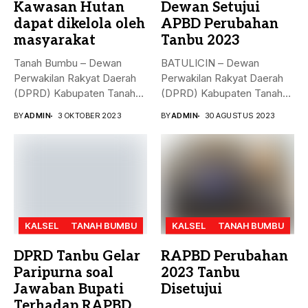
Kawasan Hutan
Dewan Setujui
dapat dikelola oleh
APBD Perubahan
masyarakat
Tanbu 2023
Tanah Bumbu – Dewan
BATULICIN – Dewan
Perwakilan Rakyat Daerah
Perwakilan Rakyat Daerah
(DPRD) Kabupaten Tanah
(DPRD) Kabupaten Tanah
Bumbu (...
Bumbu (Tanbu) menggelar...
BY
ADMIN
3 OKTOBER 2023
BY
ADMIN
30 AGUSTUS 2023
KALSEL
TANAH BUMBU
KALSEL
TANAH BUMBU
DPRD Tanbu Gelar
RAPBD Perubahan
Paripurna soal
2023 Tanbu
Jawaban Bupati
Disetujui
Terhadap RAPBD