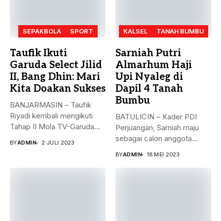
SEPAKBOLA
SPORT
KALSEL
TANAH BUMBU
Taufik Ikuti
Sarniah Putri
Garuda Select Jilid
Almarhum Haji
II, Bang Dhin: Mari
Upi Nyaleg di
Kita Doakan Sukses
Dapil 4 Tanah
Bumbu
BANJARMASIN – Taufik
Riyadi kembali mengikuti
BATULICIN – Kader PDI
Tahap II Mola TV-Garuda
Perjuangan, Sarniah maju
Select Jilid...
sebagai calon anggota
BY
ADMIN
2 JULI 2023
legislatif di...
BY
ADMIN
18 MEI 2023