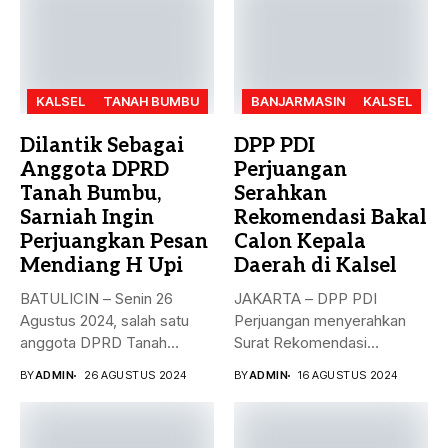
KALSEL
TANAH BUMBU
BANJARMASIN
KALSEL
Dilantik Sebagai
DPP PDI
Anggota DPRD
Perjuangan
Tanah Bumbu,
Serahkan
Sarniah Ingin
Rekomendasi Bakal
Perjuangkan Pesan
Calon Kepala
Mendiang H Upi
Daerah di Kalsel
BATULICIN – Senin 26
JAKARTA – DPP PDI
Agustus 2024, salah satu
Perjuangan menyerahkan
anggota DPRD Tanah
Surat Rekomendasi
Bumbu...
dukungan ke sejumlah
BY
ADMIN
26 AGUSTUS 2024
BY
ADMIN
16 AGUSTUS 2024
Bakal...