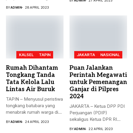
BY
ADMIN
27 APRIL 2023
rekomendasi Dewan...
BY
ADMIN
28 APRIL 2023
KALSEL
TAPIN
JAKARTA
NASIONAL
Rumah Dihantam
Puan Jalankan
Tongkang Tanda
Perintah Megawati
Tata Kelola Lalu
untuk Pemenangan
Lintas Air Buruk
Ganjar di Pilpres
2024
TAPIN – Menyusul peristiwa
tongkang batubara yang
JAKARTA – Ketua DPP PDI
menabrak rumah warga di
Perjuangan (PDIP)
Desa...
sekaligus Ketua DPR RI
BY
ADMIN
24 APRIL 2023
Puan...
BY
ADMIN
22 APRIL 2023