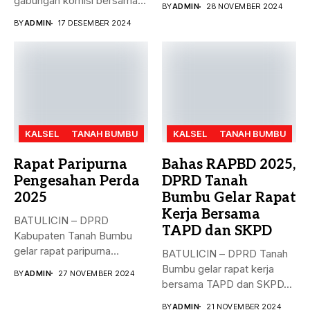
gabungan komisi bersama
BY
ADMIN
28 NOVEMBER 2024
Rancangan...
Dinas PMD,...
BY
ADMIN
17 DESEMBER 2024
KALSEL
TANAH BUMBU
KALSEL
TANAH BUMBU
Rapat Paripurna
Bahas RAPBD 2025,
Pengesahan Perda
DPRD Tanah
2025
Bumbu Gelar Rapat
Kerja Bersama
BATULICIN – DPRD
TAPD dan SKPD
Kabupaten Tanah Bumbu
gelar rapat paripurna
BATULICIN – DPRD Tanah
dengan agenda
Bumbu gelar rapat kerja
BY
ADMIN
27 NOVEMBER 2024
pengesahan...
bersama TAPD dan SKPD...
BY
ADMIN
21 NOVEMBER 2024