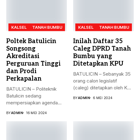
KALSEL
TANAH BUMBU
KALSEL
TANAH BUMBU
Poltek Batulicin
Inilah Daftar 35
Songsong
Caleg DPRD Tanah
Akreditasi
Bumbu yang
Perguruan Tinggi
Ditetapkan KPU
dan Prodi
BATULICIN – Sebanyak 35
Perkapalan
orang calon legislatif
(caleg) ditetapkan oleh KPU
BATULICIN – Politeknik
Kabupaten...
Batulicin sedang
BY
ADMIN
6 MEI 2024
mempersiapkan agenda
besar bulan ini. Akreditasi
BY
ADMIN
16 MEI 2024
perguruan...