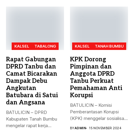
KALSEL
TABALONG
KALSEL
TANAH BUMBU
Rapat Gabungan
KPK Dorong
DPRD Tanbu dan
Pimpinan dan
Camat Bicarakan
Anggota DPRD
Dampak Debu
Tanbu Perkuat
Angkutan
Pemahaman Anti
Batubara di Satui
Korupsi
dan Angsana
BATULICIN – Komisi
Pemberantasan Korupsi
BATULICIN – DPRD
(KPK) menggelar sosialisasi
Kabupaten Tanah Bumbu
bahaya korupsi di DPRD...
mengelar rapat kerja
BY
ADMIN
15 NOVEMBER 2024
gabungan dengan Camat...