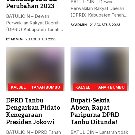
BATULICIN – Dewan
Perubahan 2023
Perwakilan Rakyat Daerah
(DPRD) Kabupaten Tanah
BATULICIN – Dewan
Bumbu (Tanbu),
Perwakilan Rakyat Daerah
BY
ADMIN
21 AGUSTUS 2023
menggelar...
(DPRD) Kabupaten Tanah
Bumbu (Tanbu) menggelar...
BY
ADMIN
23 AGUSTUS 2023
KALSEL
TANAH BUMBU
KALSEL
TANAH BUMBU
DPRD Tanbu
Bupati-Sekda
Dengarkan Pidato
Absen, Rapat
Kenegaraan
Paripurna DPRD
Presiden Jokowi
Tanbu Ditunda!
BATULICIN – DPRD Tanah
BATULICIN – Lantaran tidak