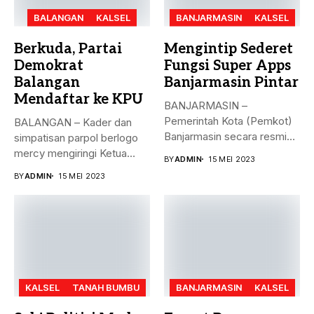
BALANGAN
KALSEL
BANJARMASIN
KALSEL
Berkuda, Partai
Mengintip Sederet
Demokrat
Fungsi Super Apps
Balangan
Banjarmasin Pintar
Mendaftar ke KPU
BANJARMASIN –
Pemerintah Kota (Pemkot)
BALANGAN – Kader dan
Banjarmasin secara resmi
simpatisan parpol berlogo
meluncurkan Super Apps
mercy mengiringi Ketua
BY
ADMIN
15 MEI 2023
Banjarmasin...
DPC Partai...
BY
ADMIN
15 MEI 2023
KALSEL
TANAH BUMBU
BANJARMASIN
KALSEL