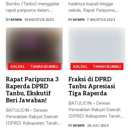
Bumbu (Tanbu) menggelar
hadirnya bupati hingga
rapat paripurna dalam
sekda, Rapat Paripurna
rangka mendengarkan...
Penandatanganan Nota...
BY
ADMIN
16 AGUSTUS 2023
BY
ADMIN
7 AGUSTUS 2023
KALSEL
TANAH BUMBU
KALSEL
TANAH BUMBU
Rapat Paripurna 3
Fraksi di DPRD
Raperda DPRD
Tanbu Apresiasi
Tanbu, Ekskutif
Tiga Raperda
Beri Jawaban!
BATULICIN – Dewan
Perwakilan Rakyat Daerah
BATULICIN – Dewan
(DPRD) Kabupaten Tanah
Perwakilan Rakyat Daerah
Bumbu (Tanbu) menggelar...
(DPRD) Kabupaten Tanah
BY
ADMIN
26 JULI 2023
Bumbu (Tanbu) menggelar...