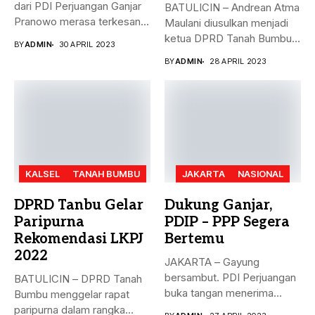
dari PDI Perjuangan Ganjar
BATULICIN – Andrean Atma
Pranowo merasa terkesan
Maulani diusulkan menjadi
dengan...
ketua DPRD Tanah Bumbu,
BY
ADMIN
30 APRIL 2023
menggantikan...
BY
ADMIN
28 APRIL 2023
KALSEL
TANAH BUMBU
JAKARTA
NASIONAL
DPRD Tanbu Gelar
Dukung Ganjar,
Paripurna
PDIP – PPP Segera
Rekomendasi LKPJ
Bertemu
2022
JAKARTA – Gayung
bersambut. PDI Perjuangan
BATULICIN – DPRD Tanah
buka tangan menerima
Bumbu menggelar rapat
dukungan Partai Persatuan...
paripurna dalam rangka