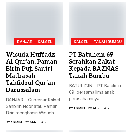
BANJAR
KALSEL
KALSEL
TANAH BUMBU
Wisuda Huffadz
PT Batulicin 69
Al Qur’an, Paman
Serahkan Zakat
Birin Puji Santri
Kepada BAZNAS
Madrasah
Tanah Bumbu
Tahfidzul Qur’an
BATULICIN – PT Batulicin
Darussalam
69, bersama lima anak
perusahaannya
BANJAR – Gubernur Kalsel
menyerahkan Zakat Ma’al...
Sahbirin Noor atau Paman
BY
ADMIN
20 APRIL 2023
Birin menghadiri Wisuda
Huffadz...
BY
ADMIN
20 APRIL 2023