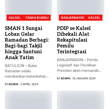
KALSEL
TANAH BUMBU
BANJARMASIN
KALSEL
SMAN 1 Sungai
PDIP se Kalsel
Loban Gelar
Dibekali Alat
Ramadan Berbagi:
Rekapitulasi
Bagi-bagi Takjil
Pemilu
hingga Santuni
Terintegrasi
Anak Yatim
BANJARMASIN – Pemilu
Legislatif dan Pemilihan
BATULICIN – Bulan
Presiden akan memasuki
Ramadan selalu
puncak pemungutan suara...
memberikan keberkahan
BY
ADMIN
16 JANUARI 2024
bagi banyak orang. Tak
BY
ADMIN
3 APRIL 2024
hanya...