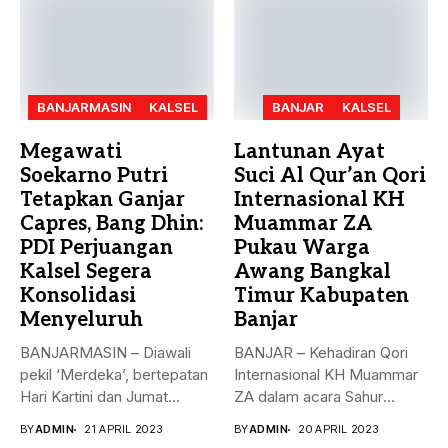
BANJARMASIN
KALSEL
BANJAR
KALSEL
Megawati
Lantunan Ayat
Soekarno Putri
Suci Al Qur’an Qori
Tetapkan Ganjar
Internasional KH
Capres, Bang Dhin:
Muammar ZA
PDI Perjuangan
Pukau Warga
Kalsel Segera
Awang Bangkal
Konsolidasi
Timur Kabupaten
Menyeluruh
Banjar
BANJARMASIN – Diawali
BANJAR – Kehadiran Qori
pekil ‘Merdeka’, bertepatan
Internasional KH Muammar
Hari Kartini dan Jumat
ZA dalam acara Sahur
Berkah, 21...
Bersama...
BY
ADMIN
21 APRIL 2023
BY
ADMIN
20 APRIL 2023