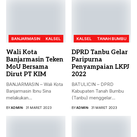
BANJARMASIN
KALSEL
KALSEL
TANAH BUMBU
Wali Kota
DPRD Tanbu Gelar
Banjarmasin Teken
Paripurna
MoU Bersama
Penyampaian LKPJ
Dirut PT KIM
2022
BANJARMASIN – Wali Kota
BATULICIN – DPRD
Banjarmasin Ibnu Sina
Kabupaten Tanah Bumbu
melakukan
(Tanbu) menggelar
penandatanganan nota
paripurna dalam rangka
BY
ADMIN
31 MARET 2023
BY
ADMIN
31 MARET 2023
kesepakatan bersama...
Penyampaian...