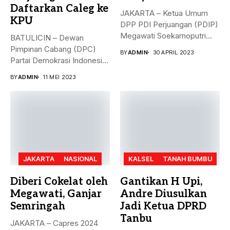
Daftarkan Caleg ke
JAKARTA – Ketua Umum
KPU
DPP PDI Perjuangan (PDIP)
Megawati Soekarnoputri
BATULICIN – Dewan
membela Ganjar...
Pimpinan Cabang (DPC)
BY
ADMIN
30 APRIL 2023
Partai Demokrasi Indonesia
(PDI) Perjuangan
BY
ADMIN
11 MEI 2023
Kabupaten...
JAKARTA
NASIONAL
KALSEL
TANAH BUMBU
Diberi Cokelat oleh
Gantikan H Upi,
Megawati, Ganjar
Andre Diusulkan
Semringah
Jadi Ketua DPRD
Tanbu
JAKARTA – Capres 2024