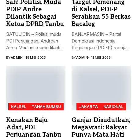
Sah! Politisi Muda
Target Pemenang
PDIP Andre
di Kalsel, PDI-P
Dilantik Sebagai
Serahkan 55 Berkas
Ketua DPRD Tanbu
Bacaleg
BATULICIN – Politisi muda
BANJARMASIN – Partai
PDI Perjuangan, Andrean
Demokrasi Indonesia
Atma Maulani resmi dilantik
Perjuangan (PDI-P) menjadi
sebagai...
parpol kedua yang
BY
ADMIN
15 MEI 2023
BY
ADMIN
11 MEI 2023
menyerahkan...
KALSEL
TANAH BUMBU
JAKARTA
NASIONAL
Kenakan Baju
Ganjar Disudutkan,
Adat, PDI
Megawati: Rakyat
Perjuangan Tanbu
Punya Mata Hati