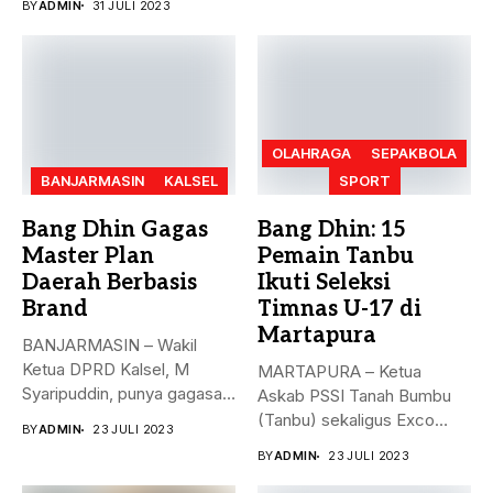
BY
ADMIN
31 JULI 2023
OLAHRAGA
SEPAKBOLA
BANJARMASIN
KALSEL
SPORT
Bang Dhin Gagas
Bang Dhin: 15
Master Plan
Pemain Tanbu
Daerah Berbasis
Ikuti Seleksi
Brand
Timnas U-17 di
Martapura
BANJARMASIN – Wakil
Ketua DPRD Kalsel, M
MARTAPURA – Ketua
Syaripuddin, punya gagasan
Askab PSSI Tanah Bumbu
baru. Apa...
(Tanbu) sekaligus Exco
BY
ADMIN
23 JULI 2023
Asprov PSSI...
BY
ADMIN
23 JULI 2023