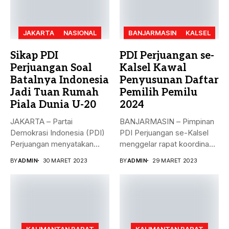
JAKARTA
NASIONAL
BANJARMASIN
KALSEL
Sikap PDI
PDI Perjuangan se-
Perjuangan Soal
Kalsel Kawal
Batalnya Indonesia
Penyusunan Daftar
Jadi Tuan Rumah
Pemilih Pemilu
Piala Dunia U-20
2024
JAKARTA – Partai
BANJARMASIN – Pimpinan
Demokrasi Indonesia (PDI)
PDI Perjuangan se-Kalsel
Perjuangan menyatakan
menggelar rapat koordinasi
sikap terkait batalnya
teknis dalam rangka...
BY
ADMIN
30 MARET 2023
BY
ADMIN
29 MARET 2023
Indonesia...