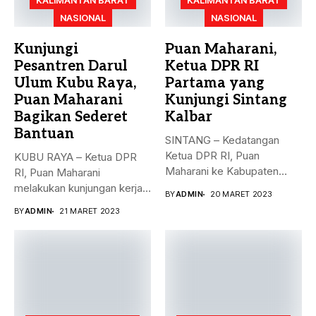
KALIMANTAN BARAT
KALIMANTAN BARAT
NASIONAL
NASIONAL
Kunjungi
Puan Maharani,
Pesantren Darul
Ketua DPR RI
Ulum Kubu Raya,
Partama yang
Puan Maharani
Kunjungi Sintang
Bagikan Sederet
Kalbar
Bantuan
SINTANG – Kedatangan
Ketua DPR RI, Puan
KUBU RAYA – Ketua DPR
Maharani ke Kabupaten
RI, Puan Maharani
Sintang, Kalimantan...
melakukan kunjungan kerja
BY
ADMIN
20 MARET 2023
ke...
BY
ADMIN
21 MARET 2023