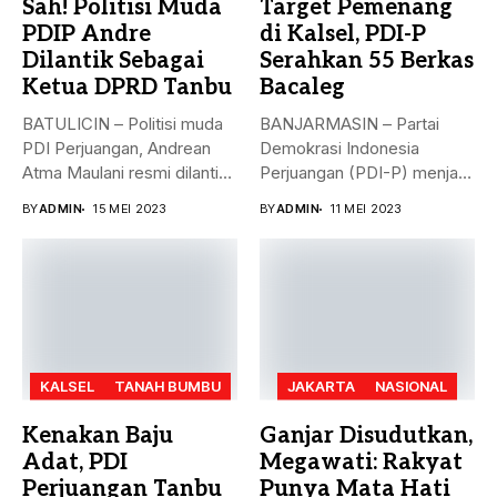
Sah! Politisi Muda
Target Pemenang
PDIP Andre
di Kalsel, PDI-P
Dilantik Sebagai
Serahkan 55 Berkas
Ketua DPRD Tanbu
Bacaleg
BATULICIN – Politisi muda
BANJARMASIN – Partai
PDI Perjuangan, Andrean
Demokrasi Indonesia
Atma Maulani resmi dilantik
Perjuangan (PDI-P) menjadi
sebagai...
parpol kedua yang
BY
ADMIN
15 MEI 2023
BY
ADMIN
11 MEI 2023
menyerahkan...
KALSEL
TANAH BUMBU
JAKARTA
NASIONAL
Kenakan Baju
Ganjar Disudutkan,
Adat, PDI
Megawati: Rakyat
Perjuangan Tanbu
Punya Mata Hati