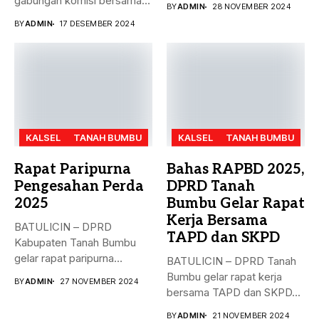
gabungan komisi bersama
BY
ADMIN
28 NOVEMBER 2024
Rancangan...
Dinas PMD,...
BY
ADMIN
17 DESEMBER 2024
KALSEL
TANAH BUMBU
KALSEL
TANAH BUMBU
Rapat Paripurna
Bahas RAPBD 2025,
Pengesahan Perda
DPRD Tanah
2025
Bumbu Gelar Rapat
Kerja Bersama
BATULICIN – DPRD
TAPD dan SKPD
Kabupaten Tanah Bumbu
gelar rapat paripurna
BATULICIN – DPRD Tanah
dengan agenda
Bumbu gelar rapat kerja
BY
ADMIN
27 NOVEMBER 2024
pengesahan...
bersama TAPD dan SKPD...
BY
ADMIN
21 NOVEMBER 2024