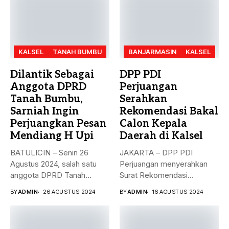
KALSEL
TANAH BUMBU
BANJARMASIN
KALSEL
Dilantik Sebagai
DPP PDI
Anggota DPRD
Perjuangan
Tanah Bumbu,
Serahkan
Sarniah Ingin
Rekomendasi Bakal
Perjuangkan Pesan
Calon Kepala
Mendiang H Upi
Daerah di Kalsel
BATULICIN – Senin 26
JAKARTA – DPP PDI
Agustus 2024, salah satu
Perjuangan menyerahkan
anggota DPRD Tanah
Surat Rekomendasi
Bumbu...
dukungan ke sejumlah
BY
ADMIN
26 AGUSTUS 2024
BY
ADMIN
16 AGUSTUS 2024
Bakal...