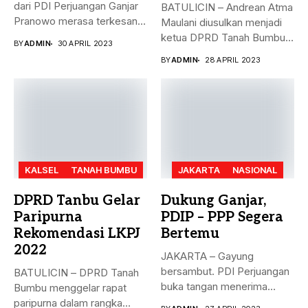
dari PDI Perjuangan Ganjar
BATULICIN – Andrean Atma
Pranowo merasa terkesan
Maulani diusulkan menjadi
dengan...
ketua DPRD Tanah Bumbu,
BY
ADMIN
30 APRIL 2023
menggantikan...
BY
ADMIN
28 APRIL 2023
KALSEL
TANAH BUMBU
JAKARTA
NASIONAL
DPRD Tanbu Gelar
Dukung Ganjar,
Paripurna
PDIP – PPP Segera
Rekomendasi LKPJ
Bertemu
2022
JAKARTA – Gayung
bersambut. PDI Perjuangan
BATULICIN – DPRD Tanah
buka tangan menerima
Bumbu menggelar rapat
dukungan Partai Persatuan...
paripurna dalam rangka