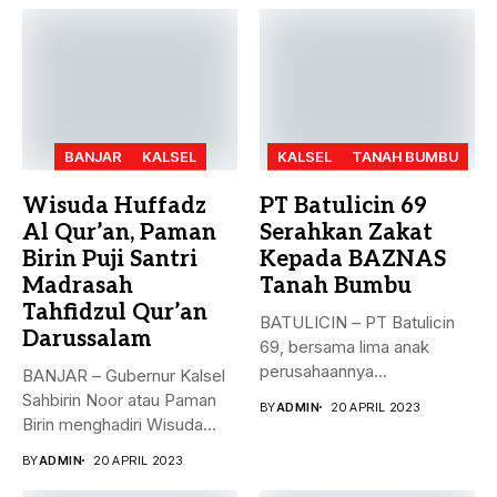
BANJAR
KALSEL
KALSEL
TANAH BUMBU
Wisuda Huffadz
PT Batulicin 69
Al Qur’an, Paman
Serahkan Zakat
Birin Puji Santri
Kepada BAZNAS
Madrasah
Tanah Bumbu
Tahfidzul Qur’an
BATULICIN – PT Batulicin
Darussalam
69, bersama lima anak
perusahaannya
BANJAR – Gubernur Kalsel
menyerahkan Zakat Ma’al...
Sahbirin Noor atau Paman
BY
ADMIN
20 APRIL 2023
Birin menghadiri Wisuda
Huffadz...
BY
ADMIN
20 APRIL 2023