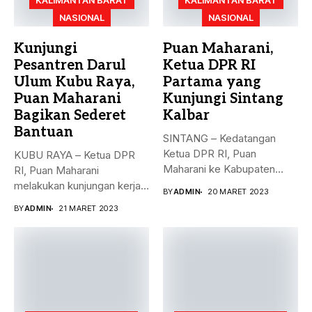
KALIMANTAN BARAT
KALIMANTAN BARAT
NASIONAL
NASIONAL
Kunjungi
Puan Maharani,
Pesantren Darul
Ketua DPR RI
Ulum Kubu Raya,
Partama yang
Puan Maharani
Kunjungi Sintang
Bagikan Sederet
Kalbar
Bantuan
SINTANG – Kedatangan
Ketua DPR RI, Puan
KUBU RAYA – Ketua DPR
Maharani ke Kabupaten
RI, Puan Maharani
Sintang, Kalimantan...
melakukan kunjungan kerja
BY
ADMIN
20 MARET 2023
ke...
BY
ADMIN
21 MARET 2023