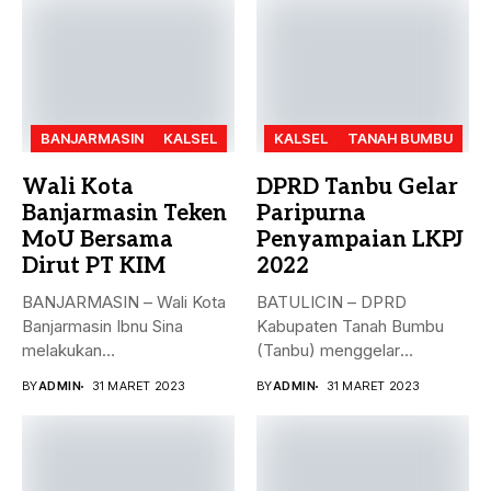
BANJARMASIN
KALSEL
KALSEL
TANAH BUMBU
Wali Kota
DPRD Tanbu Gelar
Banjarmasin Teken
Paripurna
MoU Bersama
Penyampaian LKPJ
Dirut PT KIM
2022
BANJARMASIN – Wali Kota
BATULICIN – DPRD
Banjarmasin Ibnu Sina
Kabupaten Tanah Bumbu
melakukan
(Tanbu) menggelar
penandatanganan nota
paripurna dalam rangka
BY
ADMIN
31 MARET 2023
BY
ADMIN
31 MARET 2023
kesepakatan bersama...
Penyampaian...