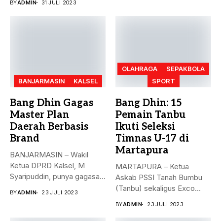
BY
ADMIN
31 JULI 2023
OLAHRAGA
SEPAKBOLA
BANJARMASIN
KALSEL
SPORT
Bang Dhin Gagas
Bang Dhin: 15
Master Plan
Pemain Tanbu
Daerah Berbasis
Ikuti Seleksi
Brand
Timnas U-17 di
Martapura
BANJARMASIN – Wakil
Ketua DPRD Kalsel, M
MARTAPURA – Ketua
Syaripuddin, punya gagasan
Askab PSSI Tanah Bumbu
baru. Apa...
(Tanbu) sekaligus Exco
BY
ADMIN
23 JULI 2023
Asprov PSSI...
BY
ADMIN
23 JULI 2023