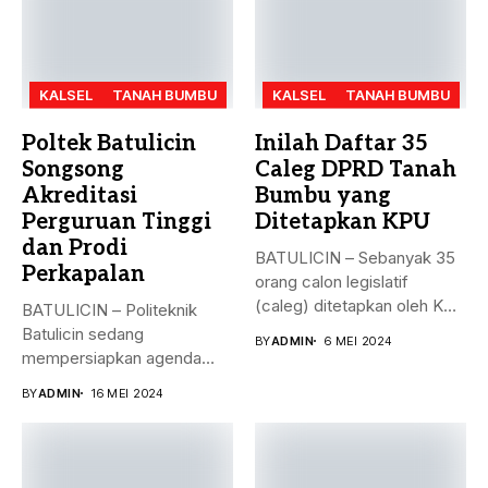
KALSEL
TANAH BUMBU
KALSEL
TANAH BUMBU
Poltek Batulicin
Inilah Daftar 35
Songsong
Caleg DPRD Tanah
Akreditasi
Bumbu yang
Perguruan Tinggi
Ditetapkan KPU
dan Prodi
BATULICIN – Sebanyak 35
Perkapalan
orang calon legislatif
(caleg) ditetapkan oleh KPU
BATULICIN – Politeknik
Kabupaten...
Batulicin sedang
BY
ADMIN
6 MEI 2024
mempersiapkan agenda
besar bulan ini. Akreditasi
BY
ADMIN
16 MEI 2024
perguruan...