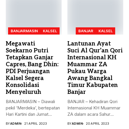
BANJARMASIN
KALSEL
BANJAR
KALSEL
Megawati
Lantunan Ayat
Soekarno Putri
Suci Al Qur’an Qori
Tetapkan Ganjar
Internasional KH
Capres, Bang Dhin:
Muammar ZA
PDI Perjuangan
Pukau Warga
Kalsel Segera
Awang Bangkal
Konsolidasi
Timur Kabupaten
Menyeluruh
Banjar
BANJARMASIN – Diawali
BANJAR – Kehadiran Qori
pekil ‘Merdeka’, bertepatan
Internasional KH Muammar
Hari Kartini dan Jumat
ZA dalam acara Sahur
Berkah, 21...
Bersama...
BY
ADMIN
21 APRIL 2023
BY
ADMIN
20 APRIL 2023