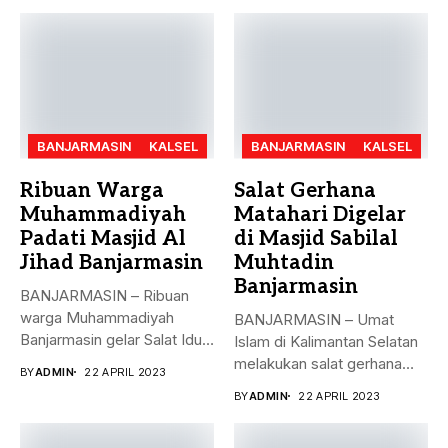
BANJARMASIN
KALSEL
BANJARMASIN
KALSEL
Ribuan Warga
Salat Gerhana
Muhammadiyah
Matahari Digelar
Padati Masjid Al
di Masjid Sabilal
Jihad Banjarmasin
Muhtadin
Banjarmasin
BANJARMASIN – Ribuan
warga Muhammadiyah
BANJARMASIN – Umat
Banjarmasin gelar Salat Idul
Islam di Kalimantan Selatan
Fitri Jumat (21/4)...
melakukan salat gerhana
BY
ADMIN
22 APRIL 2023
matahari (khusyu...
BY
ADMIN
22 APRIL 2023