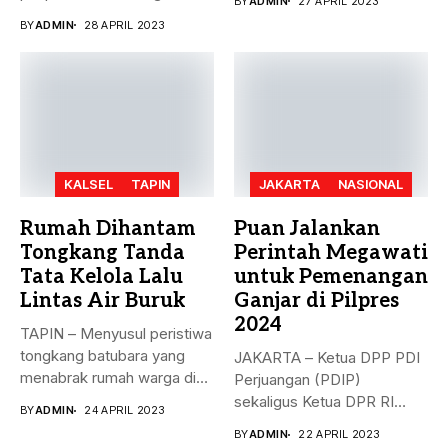
BY
ADMIN
27 APRIL 2023
rekomendasi Dewan...
BY
ADMIN
28 APRIL 2023
KALSEL
TAPIN
JAKARTA
NASIONAL
Rumah Dihantam
Puan Jalankan
Tongkang Tanda
Perintah Megawati
Tata Kelola Lalu
untuk Pemenangan
Lintas Air Buruk
Ganjar di Pilpres
2024
TAPIN – Menyusul peristiwa
tongkang batubara yang
JAKARTA – Ketua DPP PDI
menabrak rumah warga di
Perjuangan (PDIP)
Desa...
sekaligus Ketua DPR RI
BY
ADMIN
24 APRIL 2023
Puan...
BY
ADMIN
22 APRIL 2023