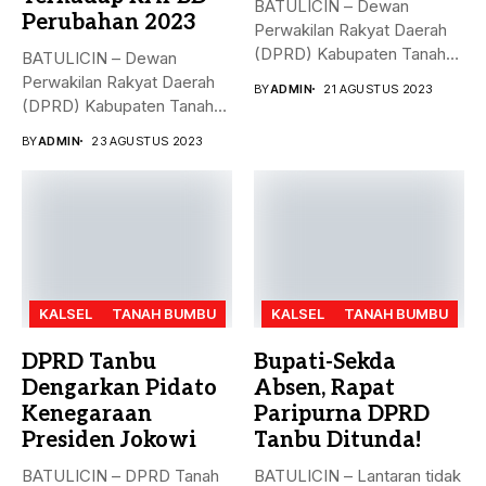
BATULICIN – Dewan
Perubahan 2023
Perwakilan Rakyat Daerah
(DPRD) Kabupaten Tanah
BATULICIN – Dewan
Bumbu (Tanbu),
Perwakilan Rakyat Daerah
BY
ADMIN
21 AGUSTUS 2023
menggelar...
(DPRD) Kabupaten Tanah
Bumbu (Tanbu) menggelar...
BY
ADMIN
23 AGUSTUS 2023
KALSEL
TANAH BUMBU
KALSEL
TANAH BUMBU
DPRD Tanbu
Bupati-Sekda
Dengarkan Pidato
Absen, Rapat
Kenegaraan
Paripurna DPRD
Presiden Jokowi
Tanbu Ditunda!
BATULICIN – DPRD Tanah
BATULICIN – Lantaran tidak