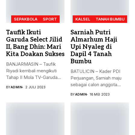
SEPAKBOLA
SPORT
KALSEL
TANAH BUMBU
Taufik Ikuti
Sarniah Putri
Garuda Select Jilid
Almarhum Haji
II, Bang Dhin: Mari
Upi Nyaleg di
Kita Doakan Sukses
Dapil 4 Tanah
Bumbu
BANJARMASIN – Taufik
Riyadi kembali mengikuti
BATULICIN – Kader PDI
Tahap II Mola TV-Garuda
Perjuangan, Sarniah maju
Select Jilid...
sebagai calon anggota
BY
ADMIN
2 JULI 2023
legislatif di...
BY
ADMIN
18 MEI 2023