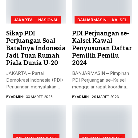
JAKARTA
NASIONAL
BANJARMASIN
KALSEL
Sikap PDI
PDI Perjuangan se-
Perjuangan Soal
Kalsel Kawal
Batalnya Indonesia
Penyusunan Daftar
Jadi Tuan Rumah
Pemilih Pemilu
Piala Dunia U-20
2024
JAKARTA – Partai
BANJARMASIN – Pimpinan
Demokrasi Indonesia (PDI)
PDI Perjuangan se-Kalsel
Perjuangan menyatakan
menggelar rapat koordinasi
sikap terkait batalnya
teknis dalam rangka...
BY
ADMIN
30 MARET 2023
BY
ADMIN
29 MARET 2023
Indonesia...