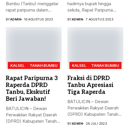
Bumbu (Tanbu) menggelar
hadirnya bupati hingga
rapat paripurna dalam
sekda, Rapat Paripurna
rangka mendengarkan...
Penandatanganan Nota...
BY
ADMIN
16 AGUSTUS 2023
BY
ADMIN
7 AGUSTUS 2023
KALSEL
TANAH BUMBU
KALSEL
TANAH BUMBU
Rapat Paripurna 3
Fraksi di DPRD
Raperda DPRD
Tanbu Apresiasi
Tanbu, Ekskutif
Tiga Raperda
Beri Jawaban!
BATULICIN – Dewan
Perwakilan Rakyat Daerah
BATULICIN – Dewan
(DPRD) Kabupaten Tanah
Perwakilan Rakyat Daerah
Bumbu (Tanbu) menggelar...
(DPRD) Kabupaten Tanah
BY
ADMIN
26 JULI 2023
Bumbu (Tanbu) menggelar...