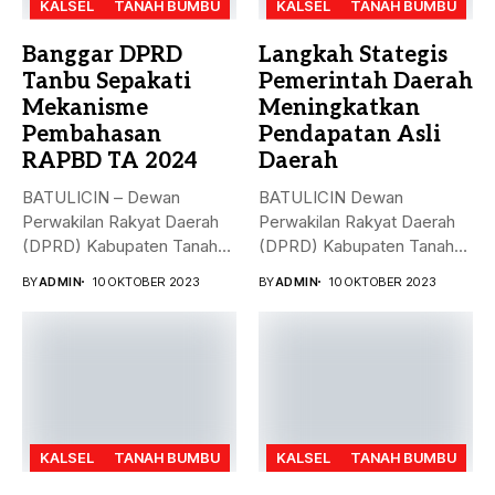
KALSEL
TANAH BUMBU
KALSEL
TANAH BUMBU
Banggar DPRD
Langkah Stategis
Tanbu Sepakati
Pemerintah Daerah
Mekanisme
Meningkatkan
Pembahasan
Pendapatan Asli
RAPBD TA 2024
Daerah
BATULICIN – Dewan
BATULICIN Dewan
Perwakilan Rakyat Daerah
Perwakilan Rakyat Daerah
(DPRD) Kabupaten Tanah
(DPRD) Kabupaten Tanah
Bumbu (Tanbu) menggelar...
Bumbu (Tanbu) menggelar
BY
ADMIN
10 OKTOBER 2023
BY
ADMIN
10 OKTOBER 2023
rapat...
KALSEL
TANAH BUMBU
KALSEL
TANAH BUMBU