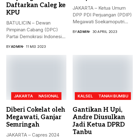
Daftarkan Caleg ke
JAKARTA – Ketua Umum
KPU
DPP PDI Perjuangan (PDIP)
Megawati Soekarnoputri
BATULICIN – Dewan
membela Ganjar...
Pimpinan Cabang (DPC)
BY
ADMIN
30 APRIL 2023
Partai Demokrasi Indonesia
(PDI) Perjuangan
BY
ADMIN
11 MEI 2023
Kabupaten...
JAKARTA
NASIONAL
KALSEL
TANAH BUMBU
Diberi Cokelat oleh
Gantikan H Upi,
Megawati, Ganjar
Andre Diusulkan
Semringah
Jadi Ketua DPRD
Tanbu
JAKARTA – Capres 2024