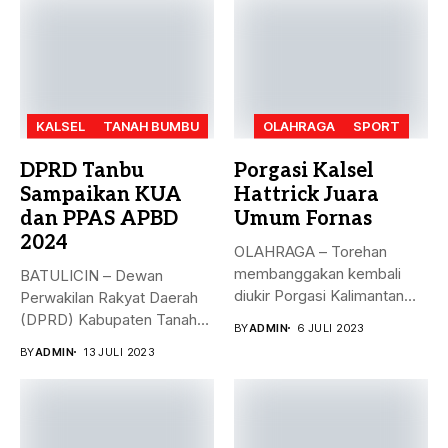
KALSEL
TANAH BUMBU
OLAHRAGA
SPORT
DPRD Tanbu
Porgasi Kalsel
Sampaikan KUA
Hattrick Juara
dan PPAS APBD
Umum Fornas
2024
OLAHRAGA – Torehan
membanggakan kembali
BATULICIN – Dewan
diukir Porgasi Kalimantan
Perwakilan Rakyat Daerah
Selatan pada ajang Fornas...
(DPRD) Kabupaten Tanah
BY
ADMIN
6 JULI 2023
Bumbu (Tanbu) menggelar...
BY
ADMIN
13 JULI 2023