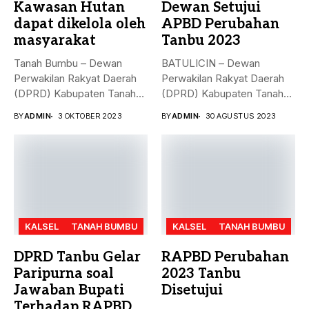
Kawasan Hutan
Dewan Setujui
dapat dikelola oleh
APBD Perubahan
masyarakat
Tanbu 2023
Tanah Bumbu – Dewan
BATULICIN – Dewan
Perwakilan Rakyat Daerah
Perwakilan Rakyat Daerah
(DPRD) Kabupaten Tanah
(DPRD) Kabupaten Tanah
Bumbu (...
Bumbu (Tanbu) menggelar...
BY
ADMIN
3 OKTOBER 2023
BY
ADMIN
30 AGUSTUS 2023
KALSEL
TANAH BUMBU
KALSEL
TANAH BUMBU
DPRD Tanbu Gelar
RAPBD Perubahan
Paripurna soal
2023 Tanbu
Jawaban Bupati
Disetujui
Terhadap RAPBD