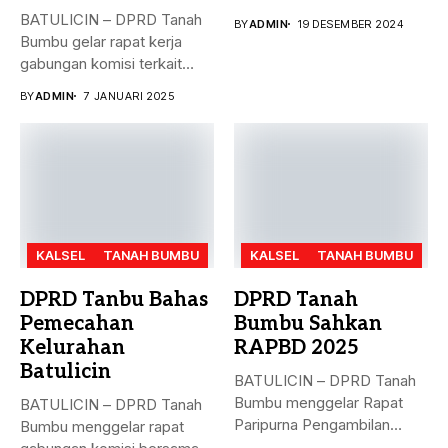
masalah penyelesaian...
BATULICIN – DPRD Tanah
BY
ADMIN
19 DESEMBER 2024
Bumbu gelar rapat kerja
gabungan komisi terkait
masalah...
BY
ADMIN
7 JANUARI 2025
KALSEL
TANAH BUMBU
KALSEL
TANAH BUMBU
DPRD Tanbu Bahas
DPRD Tanah
Pemecahan
Bumbu Sahkan
Kelurahan
RAPBD 2025
Batulicin
BATULICIN – DPRD Tanah
Bumbu menggelar Rapat
BATULICIN – DPRD Tanah
Paripurna Pengambilan
Bumbu menggelar rapat
Keputusan terhadap