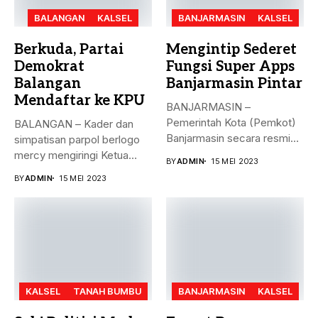
BALANGAN
KALSEL
BANJARMASIN
KALSEL
Berkuda, Partai
Mengintip Sederet
Demokrat
Fungsi Super Apps
Balangan
Banjarmasin Pintar
Mendaftar ke KPU
BANJARMASIN –
Pemerintah Kota (Pemkot)
BALANGAN – Kader dan
Banjarmasin secara resmi
simpatisan parpol berlogo
meluncurkan Super Apps
mercy mengiringi Ketua
BY
ADMIN
15 MEI 2023
Banjarmasin...
DPC Partai...
BY
ADMIN
15 MEI 2023
KALSEL
TANAH BUMBU
BANJARMASIN
KALSEL