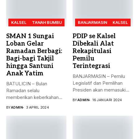
KALSEL
TANAH BUMBU
BANJARMASIN
KALSEL
SMAN 1 Sungai
PDIP se Kalsel
Loban Gelar
Dibekali Alat
Ramadan Berbagi:
Rekapitulasi
Bagi-bagi Takjil
Pemilu
hingga Santuni
Terintegrasi
Anak Yatim
BANJARMASIN – Pemilu
Legislatif dan Pemilihan
BATULICIN – Bulan
Presiden akan memasuki
Ramadan selalu
puncak pemungutan suara...
memberikan keberkahan
BY
ADMIN
16 JANUARI 2024
bagi banyak orang. Tak
BY
ADMIN
3 APRIL 2024
hanya...