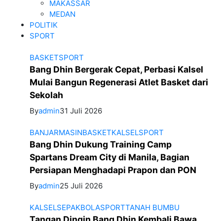
MAKASSAR
MEDAN
POLITIK
SPORT
BASKET
SPORT
Bang Dhin Bergerak Cepat, Perbasi Kalsel
Mulai Bangun Regenerasi Atlet Basket dari
Sekolah
By
admin
31 Juli 2026
BANJARMASIN
BASKET
KALSEL
SPORT
Bang Dhin Dukung Training Camp
Spartans Dream City di Manila, Bagian
Persiapan Menghadapi Prapon dan PON
By
admin
25 Juli 2026
KALSEL
SEPAKBOLA
SPORT
TANAH BUMBU
Tangan Dingin Bang Dhin Kembali Bawa