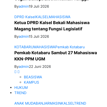
By
admin
19 Juli 2026
DPRD Kalsel
KALSEL
MAHASISWA
Ketua DPRD Kalsel Bekali Mahasiswa
Magang tentang Fungsi Legislatif
By
admin
15 Juli 2026
KOTABARU
MAHASISWA
Pemkab Kotabaru
Pemkab Kotabaru Sambut 27 Mahasiswa
KKN-PPM UGM
By
admin
22 Juni 2026
BEASISWA
KAMPUS
HUKUM
TREND
ANAK MUDA
BANJARMASIN
KALSEL
TREND