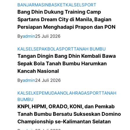
BANJARMASIN
BASKET
KALSEL
SPORT
Bang Dhin Dukung Training Camp
Spartans Dream City di Manila, Bagian
Persiapan Menghadapi Prapon dan PON
By
admin
25 Juli 2026
KALSEL
SEPAKBOLA
SPORT
TANAH BUMBU
Tangan Dingin Bang Dhin Kembali Bawa
Sepak Bola Tanah Bumbu Harumkan
Kancah Nasional
By
admin
24 Juli 2026
KALSEL
KEPEMUDAAN
OLAHRAGA
SPORT
TANAH
BUMBU
KNPI, HIPMI, ORADO, KONI, dan Pemkab
Tanah Bumbu Bersatu Sukseskan Domino
Championship se-Kalimantan Selatan