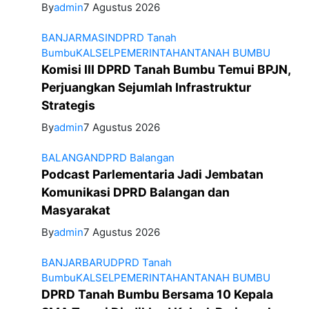
By
admin
7 Agustus 2026
BANJARMASIN
DPRD Tanah
Bumbu
KALSEL
PEMERINTAHAN
TANAH BUMBU
Komisi III DPRD Tanah Bumbu Temui BPJN,
Perjuangkan Sejumlah Infrastruktur
Strategis
By
admin
7 Agustus 2026
BALANGAN
DPRD Balangan
Podcast Parlementaria Jadi Jembatan
Komunikasi DPRD Balangan dan
Masyarakat
By
admin
7 Agustus 2026
BANJARBARU
DPRD Tanah
Bumbu
KALSEL
PEMERINTAHAN
TANAH BUMBU
DPRD Tanah Bumbu Bersama 10 Kepala