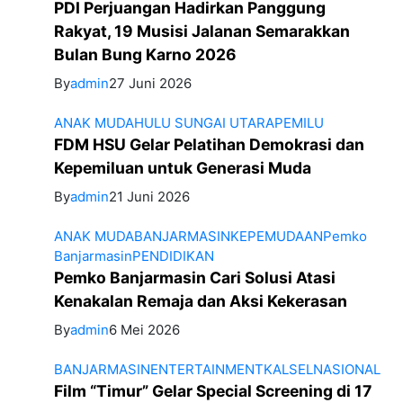
PDI Perjuangan Hadirkan Panggung
Rakyat, 19 Musisi Jalanan Semarakkan
Bulan Bung Karno 2026
By
admin
27 Juni 2026
ANAK MUDA
HULU SUNGAI UTARA
PEMILU
FDM HSU Gelar Pelatihan Demokrasi dan
Kepemiluan untuk Generasi Muda
By
admin
21 Juni 2026
ANAK MUDA
BANJARMASIN
KEPEMUDAAN
Pemko
Banjarmasin
PENDIDIKAN
Pemko Banjarmasin Cari Solusi Atasi
Kenakalan Remaja dan Aksi Kekerasan
By
admin
6 Mei 2026
BANJARMASIN
ENTERTAINMENT
KALSEL
NASIONAL
Film “Timur” Gelar Special Screening di 17