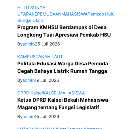
HULU SUNGAI
UTARA
KEPEMUDAAN
MAHASISWA
Pemkab Hulu
Sungai Utara
Program KMHSU Berdampak di Desa
Longkong Tuai Apresiasi Pemkab HSU
By
admin
25 Juli 2026
KAMPUS
TANAH LAUT
Politala Edukasi Warga Desa Pemuda
Cegah Bahaya Listrik Rumah Tangga
By
admin
19 Juli 2026
DPRD Kalsel
KALSEL
MAHASISWA
Ketua DPRD Kalsel Bekali Mahasiswa
Magang tentang Fungsi Legislatif
By
admin
15 Juli 2026