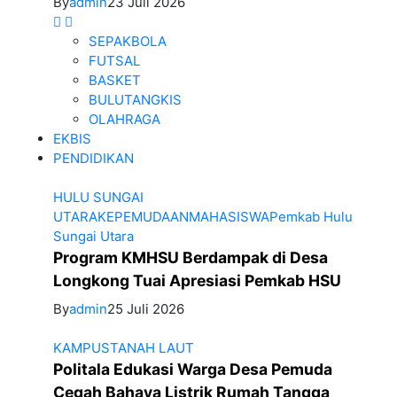
By
admin
23 Juli 2026
SEPAKBOLA
FUTSAL
BASKET
BULUTANGKIS
OLAHRAGA
EKBIS
PENDIDIKAN
HULU SUNGAI
UTARA
KEPEMUDAAN
MAHASISWA
Pemkab Hulu
Sungai Utara
Program KMHSU Berdampak di Desa
Longkong Tuai Apresiasi Pemkab HSU
By
admin
25 Juli 2026
KAMPUS
TANAH LAUT
Politala Edukasi Warga Desa Pemuda
Cegah Bahaya Listrik Rumah Tangga