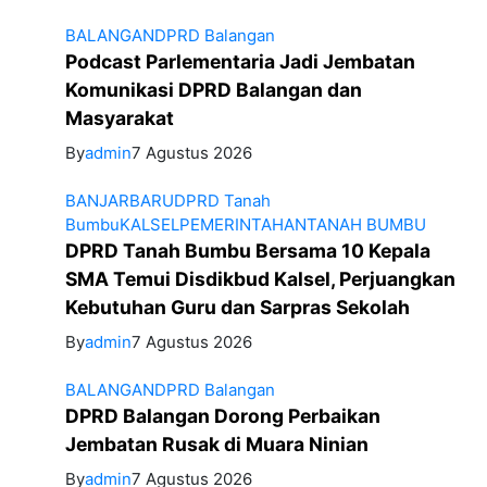
BALANGAN
DPRD Balangan
Podcast Parlementaria Jadi Jembatan
Komunikasi DPRD Balangan dan
Masyarakat
By
admin
7 Agustus 2026
BANJARBARU
DPRD Tanah
Bumbu
KALSEL
PEMERINTAHAN
TANAH BUMBU
DPRD Tanah Bumbu Bersama 10 Kepala
SMA Temui Disdikbud Kalsel, Perjuangkan
Kebutuhan Guru dan Sarpras Sekolah
By
admin
7 Agustus 2026
BALANGAN
DPRD Balangan
DPRD Balangan Dorong Perbaikan
Jembatan Rusak di Muara Ninian
By
admin
7 Agustus 2026