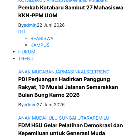
KOTABARU
MAHASISWA
Pemkab Kotabaru
Pemkab Kotabaru Sambut 27 Mahasiswa
KKN-PPM UGM
By
admin
22 Juni 2026
BEASISWA
KAMPUS
HUKUM
TREND
ANAK MUDA
BANJARMASIN
KALSEL
TREND
PDI Perjuangan Hadirkan Panggung
Rakyat, 19 Musisi Jalanan Semarakkan
Bulan Bung Karno 2026
By
admin
27 Juni 2026
ANAK MUDA
HULU SUNGAI UTARA
PEMILU
FDM HSU Gelar Pelatihan Demokrasi dan
Kepemiluan untuk Generasi Muda