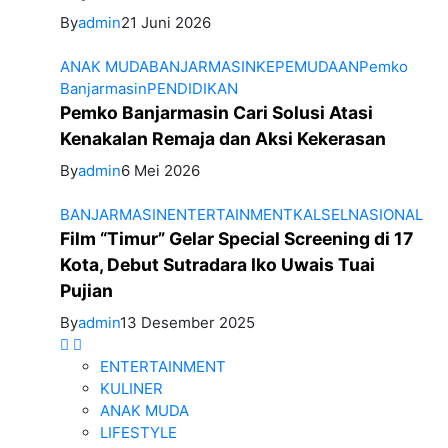
By
admin
21 Juni 2026
ANAK MUDA
BANJARMASIN
KEPEMUDAAN
Pemko
Banjarmasin
PENDIDIKAN
Pemko Banjarmasin Cari Solusi Atasi
Kenakalan Remaja dan Aksi Kekerasan
By
admin
6 Mei 2026
BANJARMASIN
ENTERTAINMENT
KALSEL
NASIONAL
Film “Timur” Gelar Special Screening di 17
Kota, Debut Sutradara Iko Uwais Tuai
Pujian
By
admin
13 Desember 2025
ENTERTAINMENT
KULINER
ANAK MUDA
LIFESTYLE