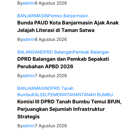
By
admin
8 Agustus 2026
BANJARMASIN
Pemko Banjarmasin
Bunda PAUD Kota Banjarmasin Ajak Anak
Jelajah Literasi di Taman Satwa
By
admin
8 Agustus 2026
BALANGAN
DPRD Balangan
Pemkab Balangan
DPRD Balangan dan Pemkab Sepakati
Perubahan APBD 2026
By
admin
7 Agustus 2026
BANJARMASIN
DPRD Tanah
Bumbu
KALSEL
PEMERINTAHAN
TANAH BUMBU
Komisi III DPRD Tanah Bumbu Temui BPJN,
Perjuangkan Sejumlah Infrastruktur
Strategis
By
admin
7 Agustus 2026