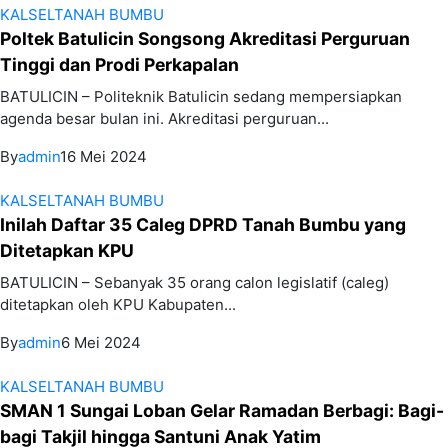
KALSEL
TANAH BUMBU
Poltek Batulicin Songsong Akreditasi Perguruan
Tinggi dan Prodi Perkapalan
BATULICIN – Politeknik Batulicin sedang mempersiapkan
agenda besar bulan ini. Akreditasi perguruan...
By
admin
16 Mei 2024
KALSEL
TANAH BUMBU
Inilah Daftar 35 Caleg DPRD Tanah Bumbu yang
Ditetapkan KPU
BATULICIN – Sebanyak 35 orang calon legislatif (caleg)
ditetapkan oleh KPU Kabupaten...
By
admin
6 Mei 2024
KALSEL
TANAH BUMBU
SMAN 1 Sungai Loban Gelar Ramadan Berbagi: Bagi-
bagi Takjil hingga Santuni Anak Yatim