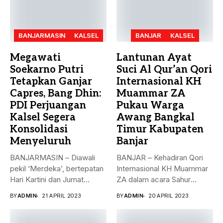
BANJARMASIN
KALSEL
BANJAR
KALSEL
Megawati
Lantunan Ayat
Soekarno Putri
Suci Al Qur’an Qori
Tetapkan Ganjar
Internasional KH
Capres, Bang Dhin:
Muammar ZA
PDI Perjuangan
Pukau Warga
Kalsel Segera
Awang Bangkal
Konsolidasi
Timur Kabupaten
Menyeluruh
Banjar
BANJARMASIN – Diawali
BANJAR – Kehadiran Qori
pekil ‘Merdeka’, bertepatan
Internasional KH Muammar
Hari Kartini dan Jumat
ZA dalam acara Sahur
Berkah, 21...
Bersama...
BY
ADMIN
21 APRIL 2023
BY
ADMIN
20 APRIL 2023