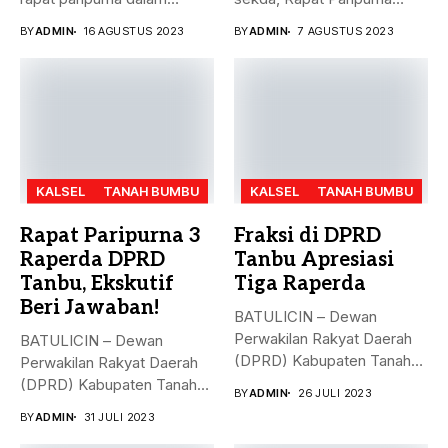
rangka mendengarkan...
Penandatanganan Nota...
BY
ADMIN
16 AGUSTUS 2023
BY
ADMIN
7 AGUSTUS 2023
KALSEL
TANAH BUMBU
KALSEL
TANAH BUMBU
Rapat Paripurna 3
Fraksi di DPRD
Raperda DPRD
Tanbu Apresiasi
Tanbu, Ekskutif
Tiga Raperda
Beri Jawaban!
BATULICIN – Dewan
Perwakilan Rakyat Daerah
BATULICIN – Dewan
(DPRD) Kabupaten Tanah
Perwakilan Rakyat Daerah
Bumbu (Tanbu) menggelar...
(DPRD) Kabupaten Tanah
BY
ADMIN
26 JULI 2023
Bumbu (Tanbu) menggelar...
BY
ADMIN
31 JULI 2023