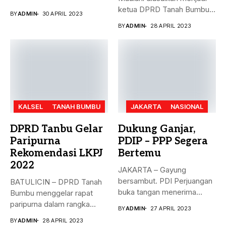
dengan...
ketua DPRD Tanah Bumbu,
BY
ADMIN
30 APRIL 2023
menggantikan...
BY
ADMIN
28 APRIL 2023
KALSEL
TANAH BUMBU
JAKARTA
NASIONAL
DPRD Tanbu Gelar
Dukung Ganjar,
Paripurna
PDIP – PPP Segera
Rekomendasi LKPJ
Bertemu
2022
JAKARTA – Gayung
bersambut. PDI Perjuangan
BATULICIN – DPRD Tanah
buka tangan menerima
Bumbu menggelar rapat
dukungan Partai Persatuan...
paripurna dalam rangka
BY
ADMIN
27 APRIL 2023
rekomendasi Dewan...
BY
ADMIN
28 APRIL 2023