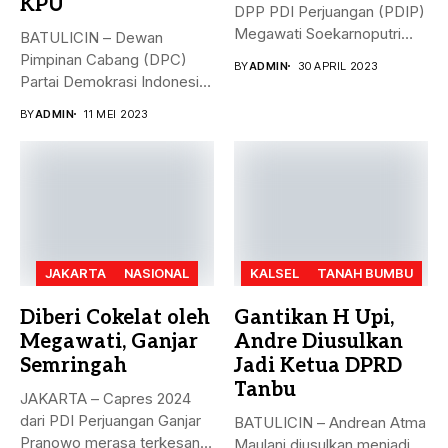
KPU
DPP PDI Perjuangan (PDIP)
Megawati Soekarnoputri
BATULICIN – Dewan
membela Ganjar...
Pimpinan Cabang (DPC)
BY
ADMIN
30 APRIL 2023
Partai Demokrasi Indonesia
(PDI) Perjuangan
BY
ADMIN
11 MEI 2023
Kabupaten...
JAKARTA
NASIONAL
KALSEL
TANAH BUMBU
Diberi Cokelat oleh
Gantikan H Upi,
Megawati, Ganjar
Andre Diusulkan
Semringah
Jadi Ketua DPRD
Tanbu
JAKARTA – Capres 2024
dari PDI Perjuangan Ganjar
BATULICIN – Andrean Atma
Pranowo merasa terkesan
Maulani diusulkan menjadi