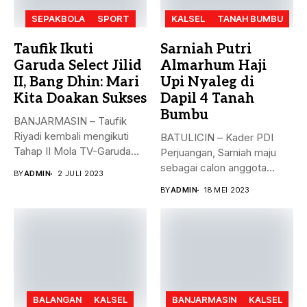
SEPAKBOLA
SPORT
KALSEL
TANAH BUMBU
Taufik Ikuti
Sarniah Putri
Garuda Select Jilid
Almarhum Haji
II, Bang Dhin: Mari
Upi Nyaleg di
Kita Doakan Sukses
Dapil 4 Tanah
Bumbu
BANJARMASIN – Taufik
Riyadi kembali mengikuti
BATULICIN – Kader PDI
Tahap II Mola TV-Garuda
Perjuangan, Sarniah maju
Select Jilid...
sebagai calon anggota
BY
ADMIN
2 JULI 2023
legislatif di...
BY
ADMIN
18 MEI 2023
BALANGAN
KALSEL
BANJARMASIN
KALSEL