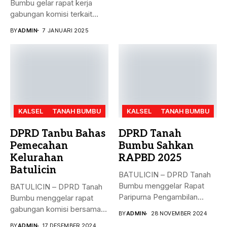
Bumbu gelar rapat kerja
gabungan komisi terkait
masalah...
BY
ADMIN
7 JANUARI 2025
KALSEL
TANAH BUMBU
KALSEL
TANAH BUMBU
DPRD Tanbu Bahas
DPRD Tanah
Pemecahan
Bumbu Sahkan
Kelurahan
RAPBD 2025
Batulicin
BATULICIN – DPRD Tanah
Bumbu menggelar Rapat
BATULICIN – DPRD Tanah
Paripurna Pengambilan
Bumbu menggelar rapat
Keputusan terhadap
gabungan komisi bersama
BY
ADMIN
28 NOVEMBER 2024
Rancangan...
Dinas PMD,...
BY
ADMIN
17 DESEMBER 2024