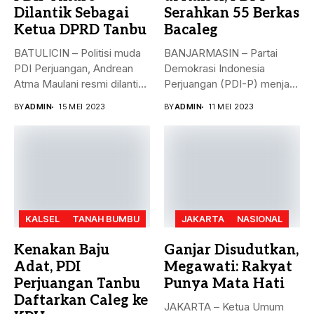
Dilantik Sebagai
Serahkan 55 Berkas
Ketua DPRD Tanbu
Bacaleg
BATULICIN – Politisi muda
BANJARMASIN – Partai
PDI Perjuangan, Andrean
Demokrasi Indonesia
Atma Maulani resmi dilantik
Perjuangan (PDI-P) menjadi
sebagai...
parpol kedua yang
BY
ADMIN
15 MEI 2023
BY
ADMIN
11 MEI 2023
menyerahkan...
KALSEL
TANAH BUMBU
JAKARTA
NASIONAL
Kenakan Baju
Ganjar Disudutkan,
Adat, PDI
Megawati: Rakyat
Perjuangan Tanbu
Punya Mata Hati
Daftarkan Caleg ke
JAKARTA – Ketua Umum