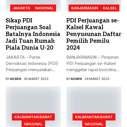
JAKARTA
NASIONAL
BANJARMASIN
KALSEL
Sikap PDI
PDI Perjuangan se-
Perjuangan Soal
Kalsel Kawal
Batalnya Indonesia
Penyusunan Daftar
Jadi Tuan Rumah
Pemilih Pemilu
Piala Dunia U-20
2024
JAKARTA – Partai
BANJARMASIN – Pimpinan
Demokrasi Indonesia (PDI)
PDI Perjuangan se-Kalsel
Perjuangan menyatakan
menggelar rapat koordinasi
sikap terkait batalnya
teknis dalam rangka...
BY
ADMIN
30 MARET 2023
BY
ADMIN
29 MARET 2023
Indonesia...
KALIMANTAN BARAT
KALIMANTAN BARAT
NASIONAL
NASIONAL