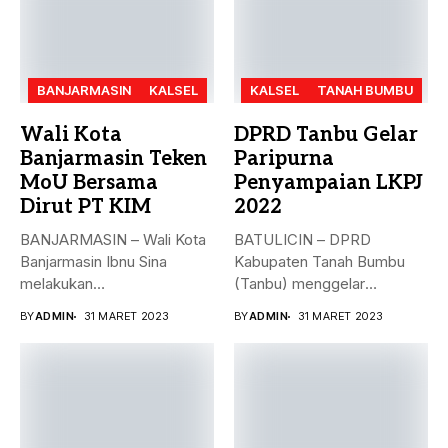
BANJARMASIN
KALSEL
KALSEL
TANAH BUMBU
Wali Kota
DPRD Tanbu Gelar
Banjarmasin Teken
Paripurna
MoU Bersama
Penyampaian LKPJ
Dirut PT KIM
2022
BANJARMASIN – Wali Kota
BATULICIN – DPRD
Banjarmasin Ibnu Sina
Kabupaten Tanah Bumbu
melakukan
(Tanbu) menggelar
penandatanganan nota
paripurna dalam rangka
BY
ADMIN
31 MARET 2023
BY
ADMIN
31 MARET 2023
kesepakatan bersama...
Penyampaian...