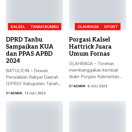
KALSEL
TANAH BUMBU
OLAHRAGA
SPORT
DPRD Tanbu
Porgasi Kalsel
Sampaikan KUA
Hattrick Juara
dan PPAS APBD
Umum Fornas
2024
OLAHRAGA – Torehan
membanggakan kembali
BATULICIN – Dewan
diukir Porgasi Kalimantan
Perwakilan Rakyat Daerah
Selatan pada ajang Fornas...
(DPRD) Kabupaten Tanah
BY
ADMIN
6 JULI 2023
Bumbu (Tanbu) menggelar...
BY
ADMIN
13 JULI 2023