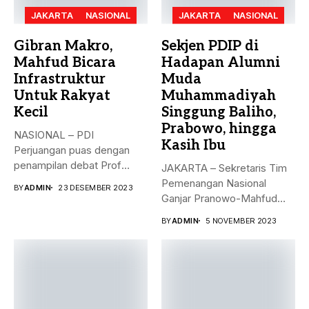
JAKARTA
NASIONAL
JAKARTA
NASIONAL
Gibran Makro,
Sekjen PDIP di
Mahfud Bicara
Hadapan Alumni
Infrastruktur
Muda
Untuk Rakyat
Muhammadiyah
Kecil
Singgung Baliho,
Prabowo, hingga
NASIONAL – PDI
Kasih Ibu
Perjuangan puas dengan
penampilan debat Prof
JAKARTA – Sekretaris Tim
Mahfud sebagai sosok...
Pemenangan Nasional
BY
ADMIN
23 DESEMBER 2023
Ganjar Pranowo-Mahfud
MD, Hasto Kristiyanto,
BY
ADMIN
5 NOVEMBER 2023
menyampaikan...