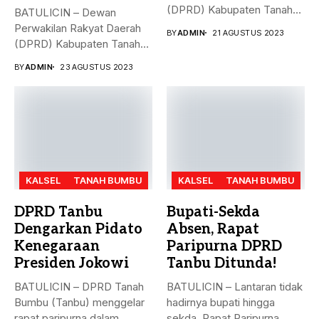
(DPRD) Kabupaten Tanah
BATULICIN – Dewan
Bumbu (Tanbu),
Perwakilan Rakyat Daerah
BY
ADMIN
21 AGUSTUS 2023
menggelar...
(DPRD) Kabupaten Tanah
Bumbu (Tanbu) menggelar...
BY
ADMIN
23 AGUSTUS 2023
KALSEL
TANAH BUMBU
KALSEL
TANAH BUMBU
DPRD Tanbu
Bupati-Sekda
Dengarkan Pidato
Absen, Rapat
Kenegaraan
Paripurna DPRD
Presiden Jokowi
Tanbu Ditunda!
BATULICIN – DPRD Tanah
BATULICIN – Lantaran tidak
Bumbu (Tanbu) menggelar
hadirnya bupati hingga
rapat paripurna dalam
sekda, Rapat Paripurna