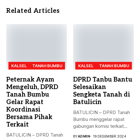
Related Articles
KALSEL
TANAH BUMBU
KALSEL
TANAH BUMBU
Peternak Ayam
DPRD Tanbu Bantu
Mengeluh, DPRD
Selesaikan
Tanah Bumbu
Sengketa Tanah di
Gelar Rapat
Batulicin
Koordinasi
BATULICIN – DPRD Tanah
Bersama Pihak
Bumbu menggelar rapat
Terkait
gabungan komisi terkait
masalah penyelesaian...
BATULICIN – DPRD Tanah
BY
ADMIN
19 DESEMBER 2024