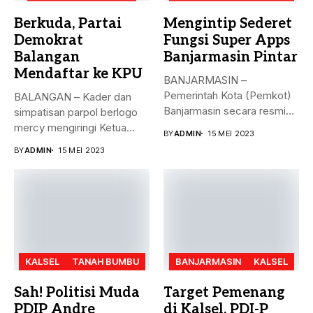
Berkuda, Partai
Mengintip Sederet
Demokrat
Fungsi Super Apps
Balangan
Banjarmasin Pintar
Mendaftar ke KPU
BANJARMASIN –
Pemerintah Kota (Pemkot)
BALANGAN – Kader dan
Banjarmasin secara resmi
simpatisan parpol berlogo
meluncurkan Super Apps
mercy mengiringi Ketua
BY
ADMIN
15 MEI 2023
Banjarmasin...
DPC Partai...
BY
ADMIN
15 MEI 2023
KALSEL
TANAH BUMBU
BANJARMASIN
KALSEL
Sah! Politisi Muda
Target Pemenang
PDIP Andre
di Kalsel, PDI-P