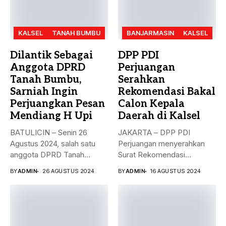
KALSEL
TANAH BUMBU
BANJARMASIN
KALSEL
Dilantik Sebagai
DPP PDI
Anggota DPRD
Perjuangan
Tanah Bumbu,
Serahkan
Sarniah Ingin
Rekomendasi Bakal
Perjuangkan Pesan
Calon Kepala
Mendiang H Upi
Daerah di Kalsel
BATULICIN – Senin 26
JAKARTA – DPP PDI
Agustus 2024, salah satu
Perjuangan menyerahkan
anggota DPRD Tanah
Surat Rekomendasi
Bumbu...
dukungan ke sejumlah
BY
ADMIN
26 AGUSTUS 2024
BY
ADMIN
16 AGUSTUS 2024
Bakal...