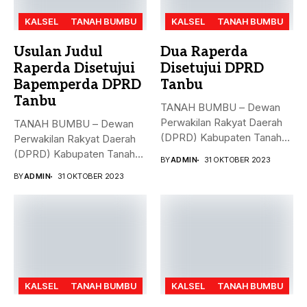
KALSEL
TANAH BUMBU
KALSEL
TANAH BUMBU
Usulan Judul
Dua Raperda
Raperda Disetujui
Disetujui DPRD
Bapemperda DPRD
Tanbu
Tanbu
TANAH BUMBU – Dewan
Perwakilan Rakyat Daerah
TANAH BUMBU – Dewan
(DPRD) Kabupaten Tanah
Perwakilan Rakyat Daerah
Bumbu (Tanbu)...
(DPRD) Kabupaten Tanah
BY
ADMIN
31 OKTOBER 2023
Bumbu (Tanbu)...
BY
ADMIN
31 OKTOBER 2023
KALSEL
TANAH BUMBU
KALSEL
TANAH BUMBU