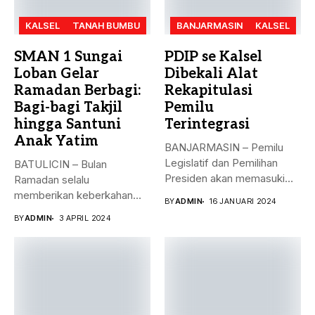
KALSEL
TANAH BUMBU
BANJARMASIN
KALSEL
SMAN 1 Sungai
PDIP se Kalsel
Loban Gelar
Dibekali Alat
Ramadan Berbagi:
Rekapitulasi
Bagi-bagi Takjil
Pemilu
hingga Santuni
Terintegrasi
Anak Yatim
BANJARMASIN – Pemilu
Legislatif dan Pemilihan
BATULICIN – Bulan
Presiden akan memasuki
Ramadan selalu
puncak pemungutan suara...
memberikan keberkahan
BY
ADMIN
16 JANUARI 2024
bagi banyak orang. Tak
BY
ADMIN
3 APRIL 2024
hanya...