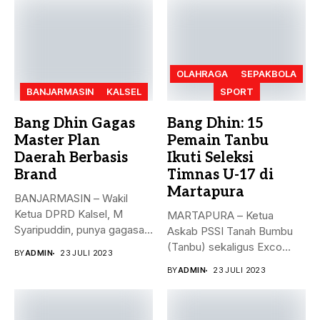
OLAHRAGA
SEPAKBOLA
BANJARMASIN
KALSEL
SPORT
Bang Dhin Gagas
Bang Dhin: 15
Master Plan
Pemain Tanbu
Daerah Berbasis
Ikuti Seleksi
Brand
Timnas U-17 di
Martapura
BANJARMASIN – Wakil
Ketua DPRD Kalsel, M
MARTAPURA – Ketua
Syaripuddin, punya gagasan
Askab PSSI Tanah Bumbu
baru. Apa...
(Tanbu) sekaligus Exco
BY
ADMIN
23 JULI 2023
Asprov PSSI...
BY
ADMIN
23 JULI 2023