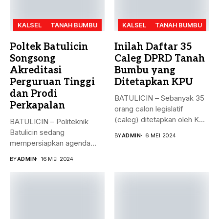
KALSEL
TANAH BUMBU
KALSEL
TANAH BUMBU
Poltek Batulicin
Inilah Daftar 35
Songsong
Caleg DPRD Tanah
Akreditasi
Bumbu yang
Perguruan Tinggi
Ditetapkan KPU
dan Prodi
BATULICIN – Sebanyak 35
Perkapalan
orang calon legislatif
(caleg) ditetapkan oleh KPU
BATULICIN – Politeknik
Kabupaten...
Batulicin sedang
BY
ADMIN
6 MEI 2024
mempersiapkan agenda
besar bulan ini. Akreditasi
BY
ADMIN
16 MEI 2024
perguruan...