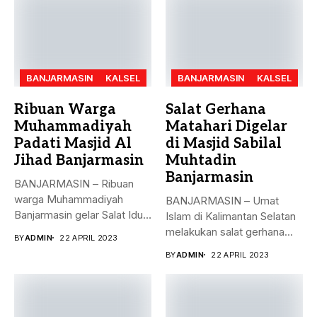
BANJARMASIN
KALSEL
BANJARMASIN
KALSEL
Ribuan Warga
Salat Gerhana
Muhammadiyah
Matahari Digelar
Padati Masjid Al
di Masjid Sabilal
Jihad Banjarmasin
Muhtadin
Banjarmasin
BANJARMASIN – Ribuan
warga Muhammadiyah
BANJARMASIN – Umat
Banjarmasin gelar Salat Idul
Islam di Kalimantan Selatan
Fitri Jumat (21/4)...
melakukan salat gerhana
BY
ADMIN
22 APRIL 2023
matahari (khusyu...
BY
ADMIN
22 APRIL 2023