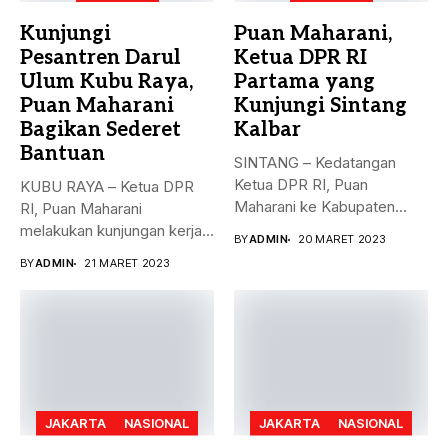
Kunjungi
Puan Maharani,
Pesantren Darul
Ketua DPR RI
Ulum Kubu Raya,
Partama yang
Puan Maharani
Kunjungi Sintang
Bagikan Sederet
Kalbar
Bantuan
SINTANG – Kedatangan
Ketua DPR RI, Puan
KUBU RAYA – Ketua DPR
Maharani ke Kabupaten
RI, Puan Maharani
Sintang, Kalimantan...
melakukan kunjungan kerja
BY
ADMIN
20 MARET 2023
ke...
BY
ADMIN
21 MARET 2023
JAKARTA
NASIONAL
JAKARTA
NASIONAL