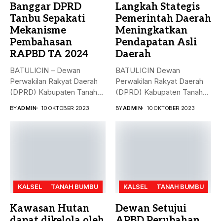
Banggar DPRD
Langkah Stategis
Tanbu Sepakati
Pemerintah Daerah
Mekanisme
Meningkatkan
Pembahasan
Pendapatan Asli
RAPBD TA 2024
Daerah
BATULICIN – Dewan
BATULICIN Dewan
Perwakilan Rakyat Daerah
Perwakilan Rakyat Daerah
(DPRD) Kabupaten Tanah
(DPRD) Kabupaten Tanah
Bumbu (Tanbu) menggelar...
Bumbu (Tanbu) menggelar
BY
ADMIN
10 OKTOBER 2023
BY
ADMIN
10 OKTOBER 2023
rapat...
KALSEL
TANAH BUMBU
KALSEL
TANAH BUMBU
Kawasan Hutan
Dewan Setujui
dapat dikelola oleh
APBD Perubahan