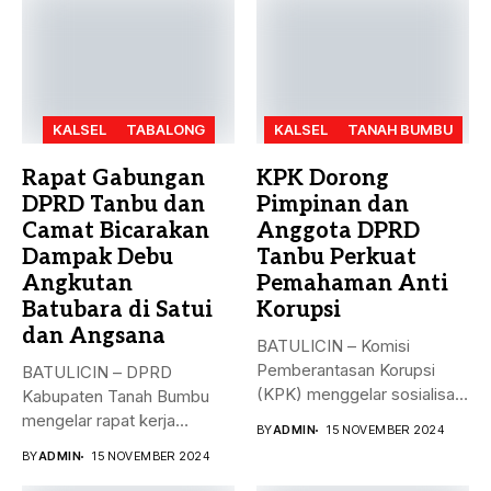
KALSEL
TABALONG
KALSEL
TANAH BUMBU
Rapat Gabungan
KPK Dorong
DPRD Tanbu dan
Pimpinan dan
Camat Bicarakan
Anggota DPRD
Dampak Debu
Tanbu Perkuat
Angkutan
Pemahaman Anti
Batubara di Satui
Korupsi
dan Angsana
BATULICIN – Komisi
Pemberantasan Korupsi
BATULICIN – DPRD
(KPK) menggelar sosialisasi
Kabupaten Tanah Bumbu
bahaya korupsi di DPRD...
mengelar rapat kerja
BY
ADMIN
15 NOVEMBER 2024
gabungan dengan Camat...
BY
ADMIN
15 NOVEMBER 2024