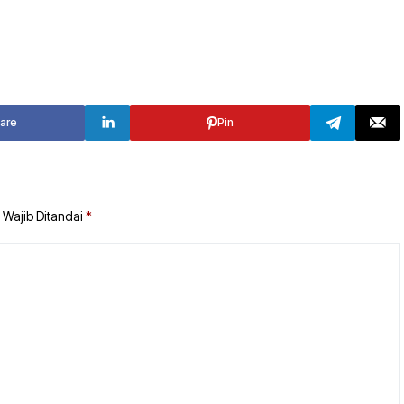
are
Pin
 Wajib Ditandai
*