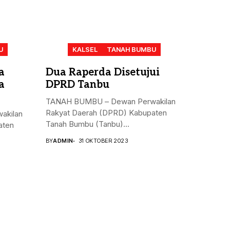
U
KALSEL
TANAH BUMBU
a
Dua Raperda Disetujui
a
DPRD Tanbu
TANAH BUMBU – Dewan Perwakilan
Rakyat Daerah (DPRD) Kabupaten
akilan
Tanah Bumbu (Tanbu)...
aten
BY
ADMIN
31 OKTOBER 2023