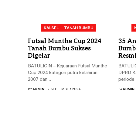
KALSEL
TANAH BUMBU
Futsal Munthe Cup 2024
35 An
Tanah Bumbu Sukses
Bumbu
Digelar
Resmi
BATULICIN – Kejuaraan Futsal Munthe
BATULIC
Cup 2024 kategori putra kelahiran
DPRD Ka
2007 dan...
periode 
BY
ADMIN
2 SEPTEMBER 2024
BY
ADMIN