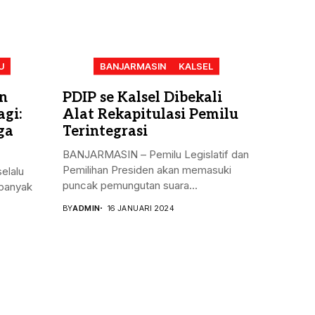
U
BANJARMASIN
KALSEL
n
PDIP se Kalsel Dibekali
gi:
Alat Rekapitulasi Pemilu
ga
Terintegrasi
BANJARMASIN – Pemilu Legislatif dan
Pemilihan Presiden akan memasuki
elalu
puncak pemungutan suara...
banyak
BY
ADMIN
16 JANUARI 2024