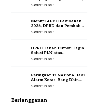
Perkuat Sinergi
5 AGUSTUS 2026
Menuju APBD Perubahan
2026, DPRD dan Pemkab
Tanah Bumbu Resmi
5 AGUSTUS 2026
Sepakati KUA-PPAS
DPRD Tanah Bumbu Tagih
Solusi PLN atas
Pemadaman Listrik,
5 AGUSTUS 2026
Kompensasi Pelanggan
Belum Diputuskan
Peringkat 37 Nasional Jadi
Alarm Keras, Bang Dhin
Desak Evaluasi Total
5 AGUSTUS 2026
Pelayanan Investasi Kalsel
Berlangganan