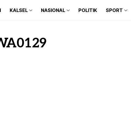
N
KALSEL
NASIONAL
POLITIK
SPORT
WA0129