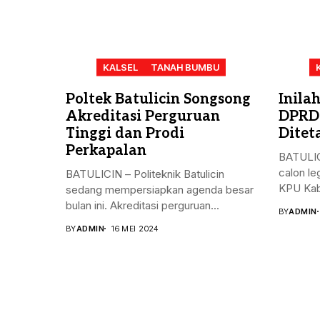
KALSEL
TANAH BUMBU
Poltek Batulicin Songsong
Inila
Akreditasi Perguruan
DPRD
Tinggi dan Prodi
Ditet
Perkapalan
BATULIC
calon le
BATULICIN – Politeknik Batulicin
KPU Kab
sedang mempersiapkan agenda besar
bulan ini. Akreditasi perguruan...
BY
ADMIN
BY
ADMIN
16 MEI 2024