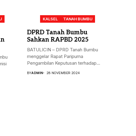
U
KALSEL
TANAH BUMBU
DPRD Tanah Bumbu
an
Sahkan RAPBD 2025
BATULICIN – DPRD Tanah Bumbu
menggelar Rapat Paripurna
mbu
Pengambilan Keputusan terhadap
isi
Rancangan...
BY
ADMIN
28 NOVEMBER 2024