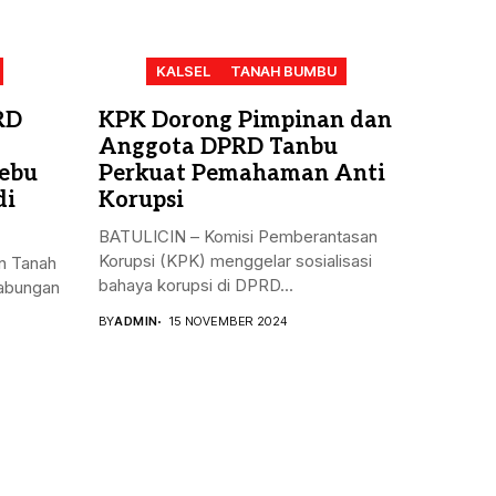
KALSEL
TANAH BUMBU
RD
KPK Dorong Pimpinan dan
Anggota DPRD Tanbu
ebu
Perkuat Pemahaman Anti
di
Korupsi
BATULICIN – Komisi Pemberantasan
Korupsi (KPK) menggelar sosialisasi
n Tanah
bahaya korupsi di DPRD...
gabungan
BY
ADMIN
15 NOVEMBER 2024