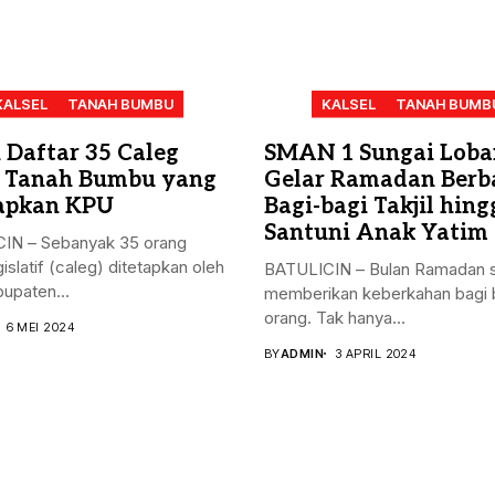
KALSEL
TANAH BUMBU
KALSEL
TANAH BUMB
h Daftar 35 Caleg
SMAN 1 Sungai Loba
 Tanah Bumbu yang
Gelar Ramadan Berba
apkan KPU
Bagi-bagi Takjil hing
Santuni Anak Yatim
IN – Sebanyak 35 orang
gislatif (caleg) ditetapkan oleh
BATULICIN – Bulan Ramadan s
upaten...
memberikan keberkahan bagi 
orang. Tak hanya...
6 MEI 2024
BY
ADMIN
3 APRIL 2024