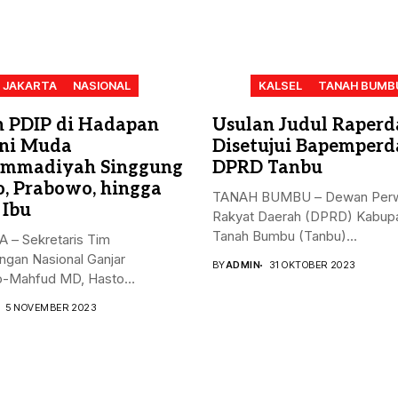
JAKARTA
NASIONAL
KALSEL
TANAH BUMB
n PDIP di Hadapan
Usulan Judul Raperd
ni Muda
Disetujui Bapemperd
mmadiyah Singgung
DPRD Tanbu
o, Prabowo, hingga
TANAH BUMBU – Dewan Perw
 Ibu
Rakyat Daerah (DPRD) Kabup
Tanah Bumbu (Tanbu)...
 – Sekretaris Tim
gan Nasional Ganjar
BY
ADMIN
31 OKTOBER 2023
-Mahfud MD, Hasto
nto, menyampaikan...
5 NOVEMBER 2023