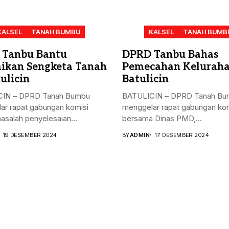
KALSEL
TANAH BUMBU
KALSEL
TANAH BUMB
 Tanbu Bantu
DPRD Tanbu Bahas
aikan Sengketa Tanah
Pemecahan Kelurah
ulicin
Batulicin
IN – DPRD Tanah Bumbu
BATULICIN – DPRD Tanah Bu
ar rapat gabungan komisi
menggelar rapat gabungan kom
masalah penyelesaian...
bersama Dinas PMD,...
19 DESEMBER 2024
BY
ADMIN
17 DESEMBER 2024