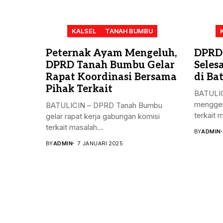
KALSEL
TANAH BUMBU
Peternak Ayam Mengeluh,
DPRD
DPRD Tanah Bumbu Gelar
Seles
Rapat Koordinasi Bersama
di Bat
Pihak Terkait
BATULIC
menggel
BATULICIN – DPRD Tanah Bumbu
terkait 
gelar rapat kerja gabungan komisi
terkait masalah...
BY
ADMIN
BY
ADMIN
7 JANUARI 2025