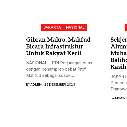
JAKARTA
NASIONAL
Gibran Makro, Mahfud
Sekje
Bicara Infrastruktur
Alum
Untuk Rakyat Kecil
Muha
Balih
NASIONAL – PDI Perjuangan puas
Kasih
dengan penampilan debat Prof
Mahfud sebagai sosok...
JAKARTA
Pemenan
BY
ADMIN
23 DESEMBER 2023
Pranowo
Kristiya
BY
ADMIN