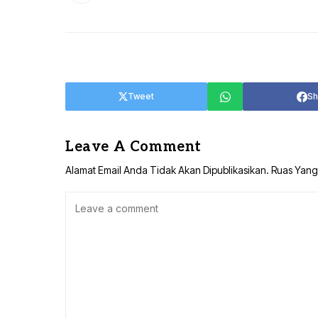
TANAH BUMBU
TABALONG
BALANGAN
TANAH LAUT
TABALONG
KOTABARU
Tweet
Sh
TANAH LAUT
KOTABARU
Leave A Comment
Alamat Email Anda Tidak Akan Dipublikasikan.
Ruas Yang