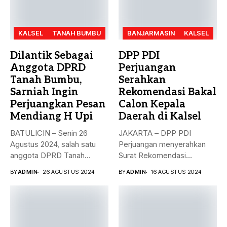
KALSEL
TANAH BUMBU
BANJARMASIN
KALSEL
Dilantik Sebagai
DPP PDI
Anggota DPRD
Perjuangan
Tanah Bumbu,
Serahkan
Sarniah Ingin
Rekomendasi Bakal
Perjuangkan Pesan
Calon Kepala
Mendiang H Upi
Daerah di Kalsel
BATULICIN – Senin 26
JAKARTA – DPP PDI
Agustus 2024, salah satu
Perjuangan menyerahkan
anggota DPRD Tanah
Surat Rekomendasi
Bumbu...
dukungan ke sejumlah
BY
ADMIN
26 AGUSTUS 2024
BY
ADMIN
16 AGUSTUS 2024
Bakal...