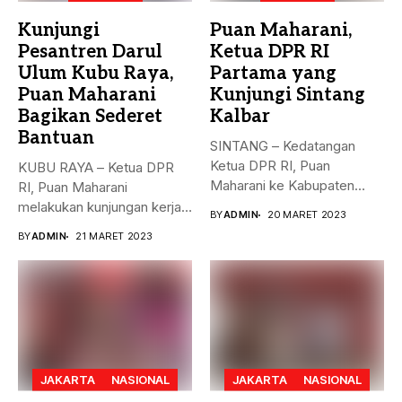
Kunjungi
Puan Maharani,
Pesantren Darul
Ketua DPR RI
Ulum Kubu Raya,
Partama yang
Puan Maharani
Kunjungi Sintang
Bagikan Sederet
Kalbar
Bantuan
SINTANG – Kedatangan
Ketua DPR RI, Puan
KUBU RAYA – Ketua DPR
Maharani ke Kabupaten
RI, Puan Maharani
Sintang, Kalimantan...
melakukan kunjungan kerja
BY
ADMIN
20 MARET 2023
ke...
BY
ADMIN
21 MARET 2023
JAKARTA
NASIONAL
JAKARTA
NASIONAL