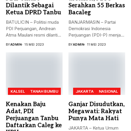
Dilantik Sebagai
Serahkan 55 Berkas
Ketua DPRD Tanbu
Bacaleg
BATULICIN – Politisi muda
BANJARMASIN – Partai
PDI Perjuangan, Andrean
Demokrasi Indonesia
Atma Maulani resmi dilantik
Perjuangan (PDI-P) menjadi
sebagai...
parpol kedua yang
BY
ADMIN
15 MEI 2023
BY
ADMIN
11 MEI 2023
menyerahkan...
KALSEL
TANAH BUMBU
JAKARTA
NASIONAL
Kenakan Baju
Ganjar Disudutkan,
Adat, PDI
Megawati: Rakyat
Perjuangan Tanbu
Punya Mata Hati
Daftarkan Caleg ke
JAKARTA – Ketua Umum