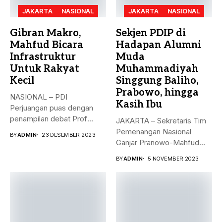
JAKARTA
NASIONAL
JAKARTA
NASIONAL
Gibran Makro,
Sekjen PDIP di
Mahfud Bicara
Hadapan Alumni
Infrastruktur
Muda
Untuk Rakyat
Muhammadiyah
Kecil
Singgung Baliho,
Prabowo, hingga
NASIONAL – PDI
Kasih Ibu
Perjuangan puas dengan
penampilan debat Prof
JAKARTA – Sekretaris Tim
Mahfud sebagai sosok...
Pemenangan Nasional
BY
ADMIN
23 DESEMBER 2023
Ganjar Pranowo-Mahfud
MD, Hasto Kristiyanto,
BY
ADMIN
5 NOVEMBER 2023
menyampaikan...