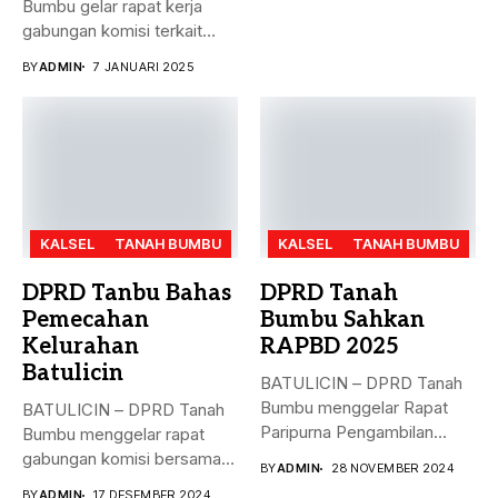
Bumbu gelar rapat kerja
gabungan komisi terkait
masalah...
BY
ADMIN
7 JANUARI 2025
KALSEL
TANAH BUMBU
KALSEL
TANAH BUMBU
DPRD Tanbu Bahas
DPRD Tanah
Pemecahan
Bumbu Sahkan
Kelurahan
RAPBD 2025
Batulicin
BATULICIN – DPRD Tanah
Bumbu menggelar Rapat
BATULICIN – DPRD Tanah
Paripurna Pengambilan
Bumbu menggelar rapat
Keputusan terhadap
gabungan komisi bersama
BY
ADMIN
28 NOVEMBER 2024
Rancangan...
Dinas PMD,...
BY
ADMIN
17 DESEMBER 2024