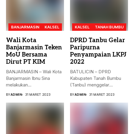
BANJARMASIN
KALSEL
KALSEL
TANAH BUMBU
Wali Kota
DPRD Tanbu Gelar
Banjarmasin Teken
Paripurna
MoU Bersama
Penyampaian LKPJ
Dirut PT KIM
2022
BANJARMASIN – Wali Kota
BATULICIN – DPRD
Banjarmasin Ibnu Sina
Kabupaten Tanah Bumbu
melakukan
(Tanbu) menggelar
penandatanganan nota
paripurna dalam rangka
BY
ADMIN
31 MARET 2023
BY
ADMIN
31 MARET 2023
kesepakatan bersama...
Penyampaian...