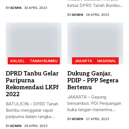
dengan...
ketua DPRD Tanah Bumbu,
BY
ADMIN
30 APRIL 2023
menggantikan...
BY
ADMIN
28 APRIL 2023
KALSEL
TANAH BUMBU
JAKARTA
NASIONAL
DPRD Tanbu Gelar
Dukung Ganjar,
Paripurna
PDIP – PPP Segera
Rekomendasi LKPJ
Bertemu
2022
JAKARTA – Gayung
bersambut. PDI Perjuangan
BATULICIN – DPRD Tanah
buka tangan menerima
Bumbu menggelar rapat
dukungan Partai Persatuan...
paripurna dalam rangka
BY
ADMIN
27 APRIL 2023
rekomendasi Dewan...
BY
ADMIN
28 APRIL 2023