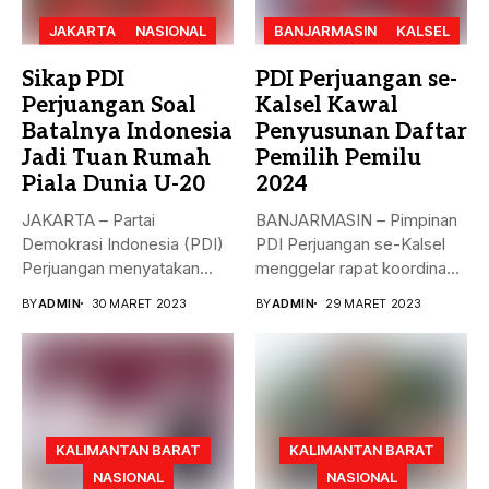
JAKARTA
NASIONAL
BANJARMASIN
KALSEL
Sikap PDI
PDI Perjuangan se-
Perjuangan Soal
Kalsel Kawal
Batalnya Indonesia
Penyusunan Daftar
Jadi Tuan Rumah
Pemilih Pemilu
Piala Dunia U-20
2024
JAKARTA – Partai
BANJARMASIN – Pimpinan
Demokrasi Indonesia (PDI)
PDI Perjuangan se-Kalsel
Perjuangan menyatakan
menggelar rapat koordinasi
sikap terkait batalnya
teknis dalam rangka...
BY
ADMIN
30 MARET 2023
BY
ADMIN
29 MARET 2023
Indonesia...
KALIMANTAN BARAT
KALIMANTAN BARAT
NASIONAL
NASIONAL