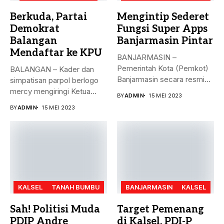
Berkuda, Partai
Mengintip Sederet
Demokrat
Fungsi Super Apps
Balangan
Banjarmasin Pintar
Mendaftar ke KPU
BANJARMASIN –
Pemerintah Kota (Pemkot)
BALANGAN – Kader dan
Banjarmasin secara resmi
simpatisan parpol berlogo
meluncurkan Super Apps
mercy mengiringi Ketua
BY
ADMIN
15 MEI 2023
Banjarmasin...
DPC Partai...
BY
ADMIN
15 MEI 2023
KALSEL
TANAH BUMBU
BANJARMASIN
KALSEL
Sah! Politisi Muda
Target Pemenang
PDIP Andre
di Kalsel, PDI-P