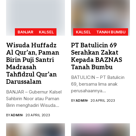
BANJAR
KALSEL
KALSEL
TANAH BUMBU
Wisuda Huffadz
PT Batulicin 69
Al Qur’an, Paman
Serahkan Zakat
Birin Puji Santri
Kepada BAZNAS
Madrasah
Tanah Bumbu
Tahfidzul Qur’an
BATULICIN – PT Batulicin
Darussalam
69, bersama lima anak
perusahaannya
BANJAR – Gubernur Kalsel
menyerahkan Zakat Ma’al...
Sahbirin Noor atau Paman
BY
ADMIN
20 APRIL 2023
Birin menghadiri Wisuda
Huffadz...
BY
ADMIN
20 APRIL 2023