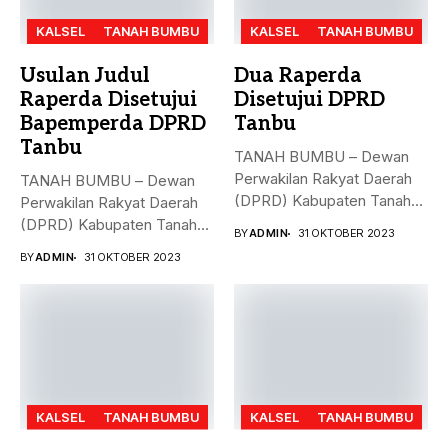
KALSEL
TANAH BUMBU
KALSEL
TANAH BUMBU
Usulan Judul
Dua Raperda
Raperda Disetujui
Disetujui DPRD
Bapemperda DPRD
Tanbu
Tanbu
TANAH BUMBU – Dewan
Perwakilan Rakyat Daerah
TANAH BUMBU – Dewan
(DPRD) Kabupaten Tanah
Perwakilan Rakyat Daerah
Bumbu (Tanbu)...
(DPRD) Kabupaten Tanah
BY
ADMIN
31 OKTOBER 2023
Bumbu (Tanbu)...
BY
ADMIN
31 OKTOBER 2023
KALSEL
TANAH BUMBU
KALSEL
TANAH BUMBU