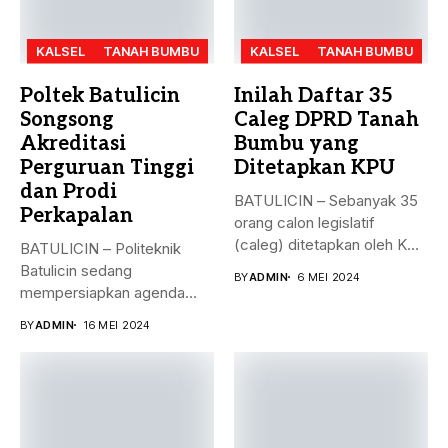
KALSEL
TANAH BUMBU
KALSEL
TANAH BUMBU
Poltek Batulicin
Inilah Daftar 35
Songsong
Caleg DPRD Tanah
Akreditasi
Bumbu yang
Perguruan Tinggi
Ditetapkan KPU
dan Prodi
BATULICIN – Sebanyak 35
Perkapalan
orang calon legislatif
(caleg) ditetapkan oleh KPU
BATULICIN – Politeknik
Kabupaten...
Batulicin sedang
BY
ADMIN
6 MEI 2024
mempersiapkan agenda
besar bulan ini. Akreditasi
BY
ADMIN
16 MEI 2024
perguruan...