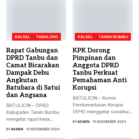
KALSEL
TABALONG
KALSEL
TANAH BUMBU
Rapat Gabungan
KPK Dorong
DPRD Tanbu dan
Pimpinan dan
Camat Bicarakan
Anggota DPRD
Dampak Debu
Tanbu Perkuat
Angkutan
Pemahaman Anti
Batubara di Satui
Korupsi
dan Angsana
BATULICIN – Komisi
Pemberantasan Korupsi
BATULICIN – DPRD
(KPK) menggelar sosialisasi
Kabupaten Tanah Bumbu
bahaya korupsi di DPRD...
mengelar rapat kerja
BY
ADMIN
15 NOVEMBER 2024
gabungan dengan Camat...
BY
ADMIN
15 NOVEMBER 2024