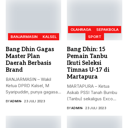
OLAHRAGA
SEPAKBOLA
BANJARMASIN
KALSEL
SPORT
Bang Dhin Gagas
Bang Dhin: 15
Master Plan
Pemain Tanbu
Daerah Berbasis
Ikuti Seleksi
Brand
Timnas U-17 di
Martapura
BANJARMASIN – Wakil
Ketua DPRD Kalsel, M
MARTAPURA – Ketua
Syaripuddin, punya gagasan
Askab PSSI Tanah Bumbu
baru. Apa...
(Tanbu) sekaligus Exco
BY
ADMIN
23 JULI 2023
Asprov PSSI...
BY
ADMIN
23 JULI 2023