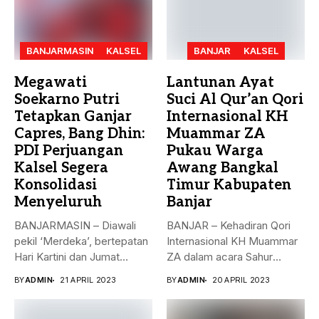
BANJARMASIN
KALSEL
BANJAR
KALSEL
Megawati
Lantunan Ayat
Soekarno Putri
Suci Al Qur’an Qori
Tetapkan Ganjar
Internasional KH
Capres, Bang Dhin:
Muammar ZA
PDI Perjuangan
Pukau Warga
Kalsel Segera
Awang Bangkal
Konsolidasi
Timur Kabupaten
Menyeluruh
Banjar
BANJARMASIN – Diawali
BANJAR – Kehadiran Qori
pekil ‘Merdeka’, bertepatan
Internasional KH Muammar
Hari Kartini dan Jumat
ZA dalam acara Sahur
Berkah, 21...
Bersama...
BY
ADMIN
21 APRIL 2023
BY
ADMIN
20 APRIL 2023