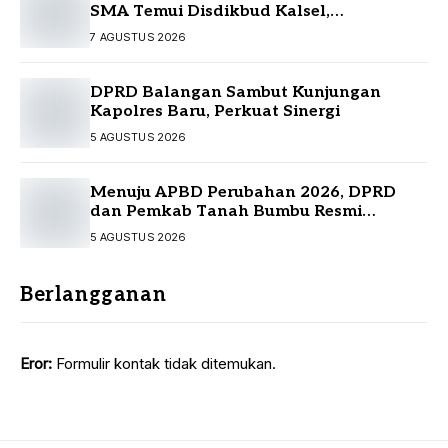
SMA Temui Disdikbud Kalsel,
Perjuangkan Kebutuhan Guru dan
7 AGUSTUS 2026
Sarpras Sekolah
DPRD Balangan Sambut Kunjungan
Kapolres Baru, Perkuat Sinergi
5 AGUSTUS 2026
Menuju APBD Perubahan 2026, DPRD
dan Pemkab Tanah Bumbu Resmi
Sepakati KUA-PPAS
5 AGUSTUS 2026
Berlangganan
Eror:
Formulir kontak tidak ditemukan.