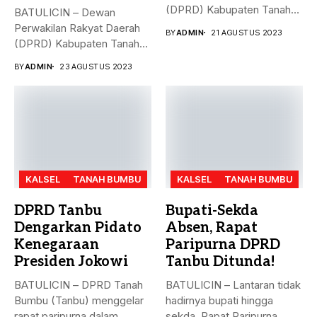
(DPRD) Kabupaten Tanah
BATULICIN – Dewan
Bumbu (Tanbu),
Perwakilan Rakyat Daerah
BY
ADMIN
21 AGUSTUS 2023
menggelar...
(DPRD) Kabupaten Tanah
Bumbu (Tanbu) menggelar...
BY
ADMIN
23 AGUSTUS 2023
KALSEL
TANAH BUMBU
KALSEL
TANAH BUMBU
DPRD Tanbu
Bupati-Sekda
Dengarkan Pidato
Absen, Rapat
Kenegaraan
Paripurna DPRD
Presiden Jokowi
Tanbu Ditunda!
BATULICIN – DPRD Tanah
BATULICIN – Lantaran tidak
Bumbu (Tanbu) menggelar
hadirnya bupati hingga
rapat paripurna dalam
sekda, Rapat Paripurna