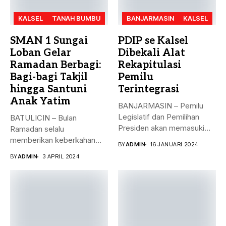
KALSEL
TANAH BUMBU
BANJARMASIN
KALSEL
SMAN 1 Sungai
PDIP se Kalsel
Loban Gelar
Dibekali Alat
Ramadan Berbagi:
Rekapitulasi
Bagi-bagi Takjil
Pemilu
hingga Santuni
Terintegrasi
Anak Yatim
BANJARMASIN – Pemilu
Legislatif dan Pemilihan
BATULICIN – Bulan
Presiden akan memasuki
Ramadan selalu
puncak pemungutan suara...
memberikan keberkahan
BY
ADMIN
16 JANUARI 2024
bagi banyak orang. Tak
BY
ADMIN
3 APRIL 2024
hanya...