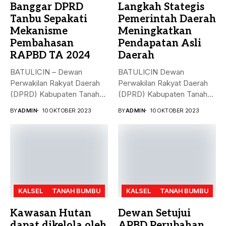
Banggar DPRD
Langkah Stategis
Tanbu Sepakati
Pemerintah Daerah
Mekanisme
Meningkatkan
Pembahasan
Pendapatan Asli
RAPBD TA 2024
Daerah
BATULICIN – Dewan
BATULICIN Dewan
Perwakilan Rakyat Daerah
Perwakilan Rakyat Daerah
(DPRD) Kabupaten Tanah
(DPRD) Kabupaten Tanah
Bumbu (Tanbu) menggelar...
Bumbu (Tanbu) menggelar
BY
ADMIN
10 OKTOBER 2023
BY
ADMIN
10 OKTOBER 2023
rapat...
KALSEL
TANAH BUMBU
KALSEL
TANAH BUMBU
Kawasan Hutan
Dewan Setujui
dapat dikelola oleh
APBD Perubahan