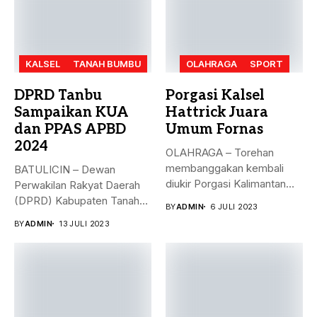
KALSEL
TANAH BUMBU
OLAHRAGA
SPORT
DPRD Tanbu
Porgasi Kalsel
Sampaikan KUA
Hattrick Juara
dan PPAS APBD
Umum Fornas
2024
OLAHRAGA – Torehan
membanggakan kembali
BATULICIN – Dewan
diukir Porgasi Kalimantan
Perwakilan Rakyat Daerah
Selatan pada ajang Fornas...
(DPRD) Kabupaten Tanah
BY
ADMIN
6 JULI 2023
Bumbu (Tanbu) menggelar...
BY
ADMIN
13 JULI 2023