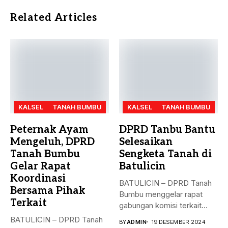
Related Articles
KALSEL
TANAH BUMBU
KALSEL
TANAH BUMBU
Peternak Ayam
DPRD Tanbu Bantu
Mengeluh, DPRD
Selesaikan
Tanah Bumbu
Sengketa Tanah di
Gelar Rapat
Batulicin
Koordinasi
BATULICIN – DPRD Tanah
Bersama Pihak
Bumbu menggelar rapat
Terkait
gabungan komisi terkait
masalah penyelesaian...
BATULICIN – DPRD Tanah
BY
ADMIN
19 DESEMBER 2024