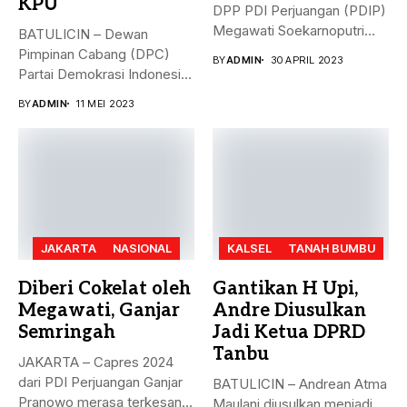
KPU
DPP PDI Perjuangan (PDIP)
Megawati Soekarnoputri
BATULICIN – Dewan
membela Ganjar...
Pimpinan Cabang (DPC)
BY
ADMIN
30 APRIL 2023
Partai Demokrasi Indonesia
(PDI) Perjuangan
BY
ADMIN
11 MEI 2023
Kabupaten...
JAKARTA
NASIONAL
KALSEL
TANAH BUMBU
Diberi Cokelat oleh
Gantikan H Upi,
Megawati, Ganjar
Andre Diusulkan
Semringah
Jadi Ketua DPRD
Tanbu
JAKARTA – Capres 2024
dari PDI Perjuangan Ganjar
BATULICIN – Andrean Atma
Pranowo merasa terkesan
Maulani diusulkan menjadi