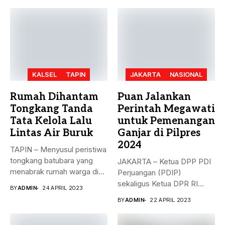
KALSEL
TAPIN
JAKARTA
NASIONAL
Rumah Dihantam
Puan Jalankan
Tongkang Tanda
Perintah Megawati
Tata Kelola Lalu
untuk Pemenangan
Lintas Air Buruk
Ganjar di Pilpres
2024
TAPIN – Menyusul peristiwa
tongkang batubara yang
JAKARTA – Ketua DPP PDI
menabrak rumah warga di
Perjuangan (PDIP)
Desa...
sekaligus Ketua DPR RI
BY
ADMIN
24 APRIL 2023
Puan...
BY
ADMIN
22 APRIL 2023