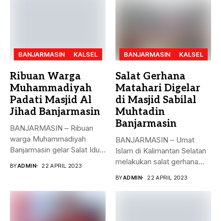
BANJARMASIN
KALSEL
BANJARMASIN
KALSEL
Ribuan Warga
Salat Gerhana
Muhammadiyah
Matahari Digelar
Padati Masjid Al
di Masjid Sabilal
Jihad Banjarmasin
Muhtadin
Banjarmasin
BANJARMASIN – Ribuan
warga Muhammadiyah
BANJARMASIN – Umat
Banjarmasin gelar Salat Idul
Islam di Kalimantan Selatan
Fitri Jumat (21/4)...
melakukan salat gerhana
BY
ADMIN
22 APRIL 2023
matahari (khusyu...
BY
ADMIN
22 APRIL 2023