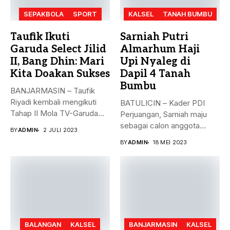
SEPAKBOLA
SPORT
KALSEL
TANAH BUMBU
Taufik Ikuti
Sarniah Putri
Garuda Select Jilid
Almarhum Haji
II, Bang Dhin: Mari
Upi Nyaleg di
Kita Doakan Sukses
Dapil 4 Tanah
Bumbu
BANJARMASIN – Taufik
Riyadi kembali mengikuti
BATULICIN – Kader PDI
Tahap II Mola TV-Garuda
Perjuangan, Sarniah maju
Select Jilid...
sebagai calon anggota
BY
ADMIN
2 JULI 2023
legislatif di...
BY
ADMIN
18 MEI 2023
BALANGAN
KALSEL
BANJARMASIN
KALSEL