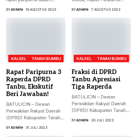
rangka mendengarkan...
Penandatanganan Nota...
BY
ADMIN
16 AGUSTUS 2023
BY
ADMIN
7 AGUSTUS 2023
KALSEL
TANAH BUMBU
KALSEL
TANAH BUMBU
Rapat Paripurna 3
Fraksi di DPRD
Raperda DPRD
Tanbu Apresiasi
Tanbu, Ekskutif
Tiga Raperda
Beri Jawaban!
BATULICIN – Dewan
Perwakilan Rakyat Daerah
BATULICIN – Dewan
(DPRD) Kabupaten Tanah
Perwakilan Rakyat Daerah
Bumbu (Tanbu) menggelar...
(DPRD) Kabupaten Tanah
BY
ADMIN
26 JULI 2023
Bumbu (Tanbu) menggelar...
BY
ADMIN
31 JULI 2023