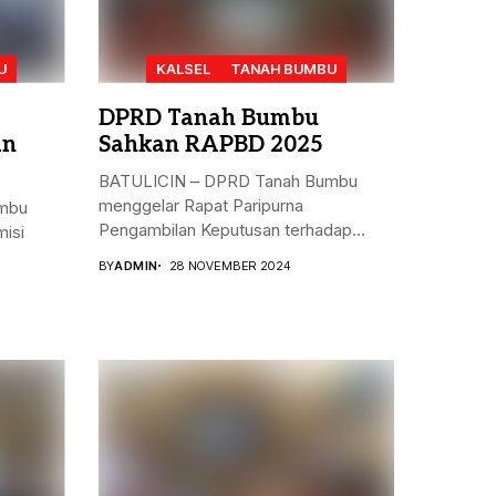
U
KALSEL
TANAH BUMBU
DPRD Tanah Bumbu
an
Sahkan RAPBD 2025
BATULICIN – DPRD Tanah Bumbu
menggelar Rapat Paripurna
mbu
Pengambilan Keputusan terhadap
isi
Rancangan...
BY
ADMIN
28 NOVEMBER 2024