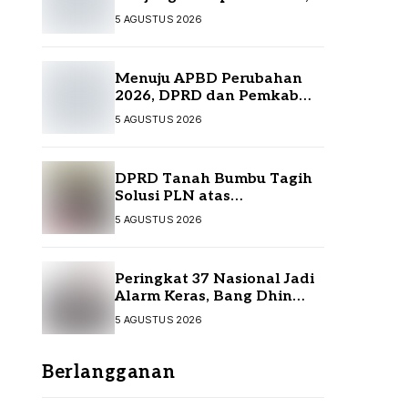
Perkuat Sinergi
5 AGUSTUS 2026
Menuju APBD Perubahan
2026, DPRD dan Pemkab
Tanah Bumbu Resmi
5 AGUSTUS 2026
Sepakati KUA-PPAS
DPRD Tanah Bumbu Tagih
Solusi PLN atas
Pemadaman Listrik,
5 AGUSTUS 2026
Kompensasi Pelanggan
Belum Diputuskan
Peringkat 37 Nasional Jadi
Alarm Keras, Bang Dhin
Desak Evaluasi Total
5 AGUSTUS 2026
Pelayanan Investasi Kalsel
Berlangganan