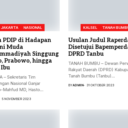
JAKARTA
NASIONAL
KALSEL
TANAH BUMB
n PDIP di Hadapan
Usulan Judul Raperd
ni Muda
Disetujui Bapemperd
mmadiyah Singgung
DPRD Tanbu
o, Prabowo, hingga
TANAH BUMBU – Dewan Perw
 Ibu
Rakyat Daerah (DPRD) Kabup
Tanah Bumbu (Tanbu)...
 – Sekretaris Tim
gan Nasional Ganjar
BY
ADMIN
31 OKTOBER 2023
-Mahfud MD, Hasto
nto, menyampaikan...
5 NOVEMBER 2023