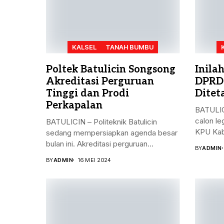
KALSEL
TANAH BUMBU
Poltek Batulicin Songsong
Inila
Akreditasi Perguruan
DPRD
Tinggi dan Prodi
Ditet
Perkapalan
BATULIC
calon le
BATULICIN – Politeknik Batulicin
KPU Kab
sedang mempersiapkan agenda besar
bulan ini. Akreditasi perguruan...
BY
ADMIN
BY
ADMIN
16 MEI 2024