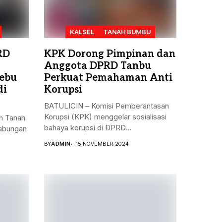
KALSEL
TANAH BUMBU
RD
KPK Dorong Pimpinan dan
Anggota DPRD Tanbu
ebu
Perkuat Pemahaman Anti
di
Korupsi
BATULICIN – Komisi Pemberantasan
Korupsi (KPK) menggelar sosialisasi
n Tanah
bahaya korupsi di DPRD...
gabungan
BY
ADMIN
15 NOVEMBER 2024