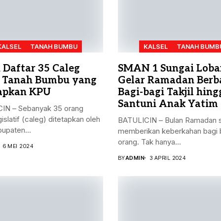
KALSEL
TANAH BUMBU
KALSEL
TANAH BUMB
h Daftar 35 Caleg
SMAN 1 Sungai Loba
 Tanah Bumbu yang
Gelar Ramadan Berba
apkan KPU
Bagi-bagi Takjil hing
Santuni Anak Yatim
IN – Sebanyak 35 orang
gislatif (caleg) ditetapkan oleh
BATULICIN – Bulan Ramadan s
upaten...
memberikan keberkahan bagi 
orang. Tak hanya...
6 MEI 2024
BY
ADMIN
3 APRIL 2024