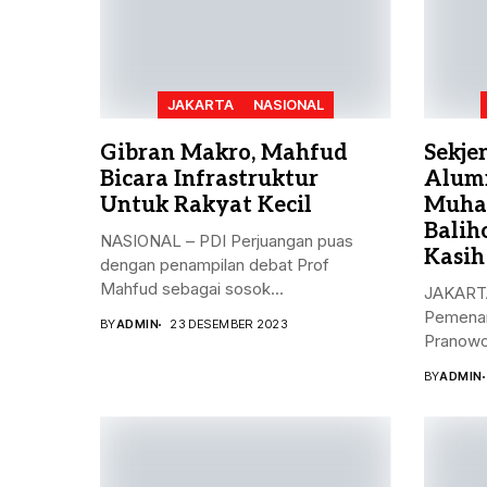
JAKARTA
NASIONAL
Gibran Makro, Mahfud
Sekje
Bicara Infrastruktur
Alum
Untuk Rakyat Kecil
Muha
Balih
NASIONAL – PDI Perjuangan puas
Kasih
dengan penampilan debat Prof
Mahfud sebagai sosok...
JAKARTA
Pemenan
BY
ADMIN
23 DESEMBER 2023
Pranowo
Kristiya
BY
ADMIN