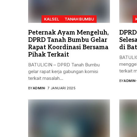
KALSEL
TANAH BUMBU
Peternak Ayam Mengeluh,
DPRD
DPRD Tanah Bumbu Gelar
Seles
Rapat Koordinasi Bersama
di Bat
Pihak Terkait
BATULIC
menggel
BATULICIN – DPRD Tanah Bumbu
terkait 
gelar rapat kerja gabungan komisi
terkait masalah...
BY
ADMIN
BY
ADMIN
7 JANUARI 2025