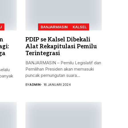
U
BANJARMASIN
KALSEL
n
PDIP se Kalsel Dibekali
gi:
Alat Rekapitulasi Pemilu
ga
Terintegrasi
BANJARMASIN – Pemilu Legislatif dan
Pemilihan Presiden akan memasuki
elalu
puncak pemungutan suara...
banyak
BY
ADMIN
16 JANUARI 2024