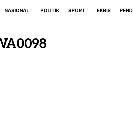
NASIONAL
POLITIK
SPORT
EKBIS
PEND
BANJARMASIN
BALI
SEPAKBOLA
BARITO KUALA
BANTEN
FUTSAL
BANJARMASIN
BALI
SEPAKBOLA
BANJARBARU
JAKARTA
BASKET
WA0098
BARITO KUALA
BANTEN
FUTSAL
BANJAR
JAWA TIMUR
BULUTANGKIS
BANJARBARU
JAKARTA
BASKET
TAPIN
JAWA BARAT
OLAHRAGA
BANJAR
JAWA TIMUR
BULUTANGKIS
HULU SUNGAI SELATAN
JAWA TENGAH
TAPIN
JAWA BARAT
OLAHRAGA
HULU SUNGAI TENGAH
MAKASSAR
HULU SUNGAI SELATAN
JAWA TENGAH
HULU SUNGAI UTARA
MEDAN
HULU SUNGAI TENGAH
MAKASSAR
TANAH BUMBU
HULU SUNGAI UTARA
MEDAN
BALANGAN