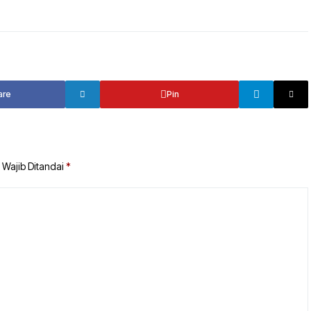
TANAH BUMBU
TABALONG
BALANGAN
TANAH LAUT
TABALONG
KOTABARU
are
Pin
TANAH LAUT
KOTABARU
 Wajib Ditandai
*