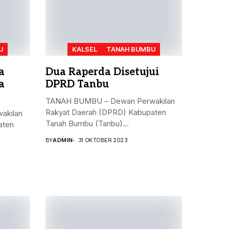
U
KALSEL
TANAH BUMBU
a
Dua Raperda Disetujui
a
DPRD Tanbu
TANAH BUMBU – Dewan Perwakilan
Rakyat Daerah (DPRD) Kabupaten
akilan
Tanah Bumbu (Tanbu)...
aten
BY
ADMIN
31 OKTOBER 2023