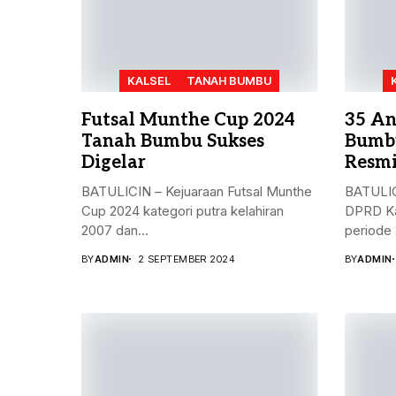
KALSEL
TANAH BUMBU
Futsal Munthe Cup 2024
35 An
Tanah Bumbu Sukses
Bumbu
Digelar
Resmi
BATULICIN – Kejuaraan Futsal Munthe
BATULIC
Cup 2024 kategori putra kelahiran
DPRD Ka
2007 dan...
periode 
BY
ADMIN
2 SEPTEMBER 2024
BY
ADMIN