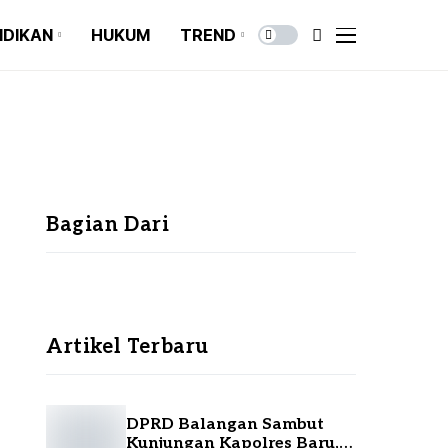
IDIKAN
HUKUM
TREND
BEASISWA
ENTERTAINMENT
KAMPUS
KULINER
BEASISWA
ENTERTAINMENT
ANAK MUDA
KAMPUS
KULINER
LIFESTYLE
ANAK MUDA
Bagian Dari
LIFESTYLE
Artikel Terbaru
DPRD Balangan Sambut
Kunjungan Kapolres Baru,