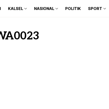
N
KALSEL
NASIONAL
POLITIK
SPORT
BANJARMASIN
BALI
BARITO KUALA
BANTEN
BANJARMASIN
BALI
BANJARBARU
JAKARTA
WA0023
BARITO KUALA
BANTEN
BANJAR
JAWA TIMUR
BANJARBARU
JAKARTA
TAPIN
JAWA BARAT
BANJAR
JAWA TIMUR
HULU SUNGAI SELATAN
JAWA TENGAH
TAPIN
JAWA BARAT
HULU SUNGAI TENGAH
MAKASSAR
HULU SUNGAI SELATAN
JAWA TENGAH
HULU SUNGAI UTARA
MEDAN
HULU SUNGAI TENGAH
MAKASSAR
TANAH BUMBU
HULU SUNGAI UTARA
MEDAN
BALANGAN