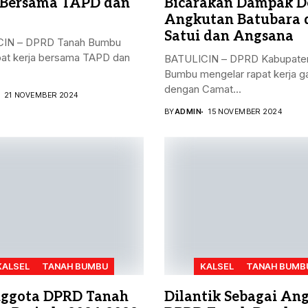
 Bersama TAPD dan
Bicarakan Dampak D
Angkutan Batubara 
Satui dan Angsana
IN – DPRD Tanah Bumbu
pat kerja bersama TAPD dan
BATULICIN – DPRD Kabupate
Bumbu mengelar rapat kerja 
dengan Camat...
21 NOVEMBER 2024
BY
ADMIN
15 NOVEMBER 2024
KALSEL
TANAH BUMBU
KALSEL
TANAH BUMB
ggota DPRD Tanah
Dilantik Sebagai An