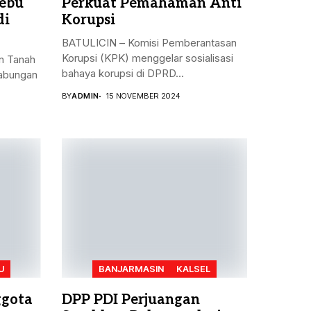
ebu
Perkuat Pemahaman Anti
di
Korupsi
BATULICIN – Komisi Pemberantasan
Korupsi (KPK) menggelar sosialisasi
n Tanah
bahaya korupsi di DPRD...
gabungan
BY
ADMIN
15 NOVEMBER 2024
U
BANJARMASIN
KALSEL
ggota
DPP PDI Perjuangan