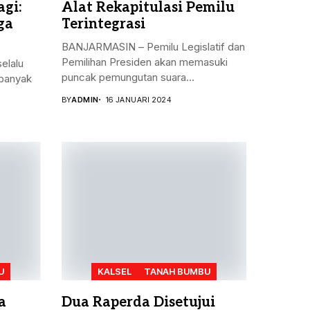
gi:
Alat Rekapitulasi Pemilu
ga
Terintegrasi
BANJARMASIN – Pemilu Legislatif dan
Pemilihan Presiden akan memasuki
elalu
puncak pemungutan suara...
banyak
BY
ADMIN
16 JANUARI 2024
U
KALSEL
TANAH BUMBU
a
Dua Raperda Disetujui