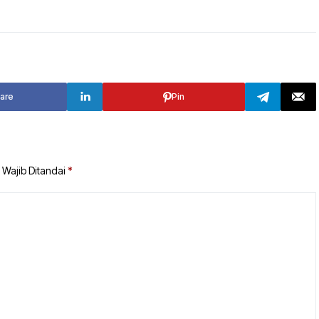
TANAH BUMBU
TABALONG
BALANGAN
TANAH LAUT
TABALONG
KOTABARU
are
Pin
TANAH LAUT
KOTABARU
 Wajib Ditandai
*