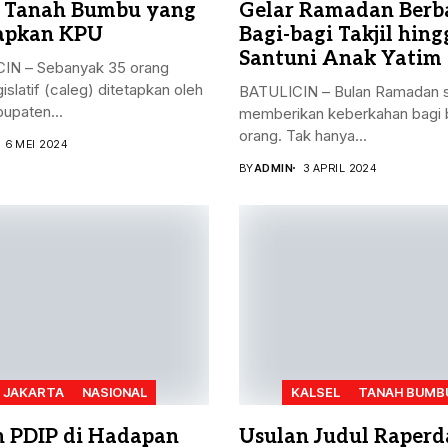
 Tanah Bumbu yang
Gelar Ramadan Berba
apkan KPU
Bagi-bagi Takjil hing
Santuni Anak Yatim
IN – Sebanyak 35 orang
gislatif (caleg) ditetapkan oleh
BATULICIN – Bulan Ramadan s
upaten...
memberikan keberkahan bagi 
orang. Tak hanya...
6 MEI 2024
BY
ADMIN
3 APRIL 2024
JAKARTA
NASIONAL
KALSEL
TANAH BUMB
n PDIP di Hadapan
Usulan Judul Raperd