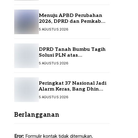
Menuju APBD Perubahan
2026, DPRD dan Pemkab
Tanah Bumbu Resmi
5 AGUSTUS 2026
Sepakati KUA-PPAS
DPRD Tanah Bumbu Tagih
Solusi PLN atas
Pemadaman Listrik,
5 AGUSTUS 2026
Kompensasi Pelanggan
Belum Diputuskan
Peringkat 37 Nasional Jadi
Alarm Keras, Bang Dhin
Desak Evaluasi Total
5 AGUSTUS 2026
Pelayanan Investasi Kalsel
Berlangganan
Eror:
Formulir kontak tidak ditemukan.