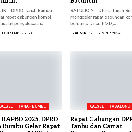
ulicin
Batulicin
IN – DPRD Tanah Bumbu
BATULICIN – DPRD Tanah Bu
ar rapat gabungan komisi
menggelar rapat gabungan kom
masalah penyelesaian...
bersama Dinas PMD,...
19 DESEMBER 2024
BY
ADMIN
17 DESEMBER 2024
KALSEL
TANAH BUMBU
KALSEL
TABALONG
 RAPBD 2025, DPRD
Rapat Gabungan DP
 Bumbu Gelar Rapat
Tanbu dan Camat