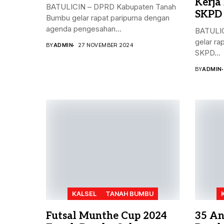
Kerja
BATULICIN – DPRD Kabupaten Tanah
SKPD
Bumbu gelar rapat paripurna dengan
agenda pengesahan...
BATULIC
gelar ra
BY
ADMIN
27 NOVEMBER 2024
SKPD...
BY
ADMIN
KALSEL
TANAH BUMBU
Futsal Munthe Cup 2024
35 An