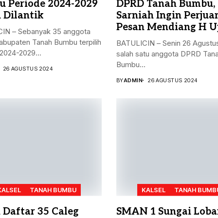
 Periode 2024-2029
DPRD Tanah Bumbu,
 Dilantik
Sarniah Ingin Perju
Pesan Mendiang H U
IN – Sebanyak 35 anggota
bupaten Tanah Bumbu terpilih
BATULICIN – Senin 26 Agustu
2024-2029...
salah satu anggota DPRD Tan
Bumbu...
26 AGUSTUS 2024
BY
ADMIN
26 AGUSTUS 2024
KALSEL
TANAH BUMBU
KALSEL
TANAH BUMB
h Daftar 35 Caleg
SMAN 1 Sungai Loba