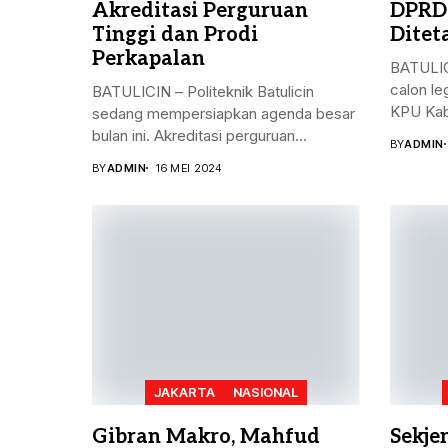
Akreditasi Perguruan
DPRD
Tinggi dan Prodi
Ditet
Perkapalan
BATULIC
calon le
BATULICIN – Politeknik Batulicin
KPU Kab
sedang mempersiapkan agenda besar
bulan ini. Akreditasi perguruan...
BY
ADMIN
BY
ADMIN
16 MEI 2024
JAKARTA
NASIONAL
Gibran Makro, Mahfud
Sekje