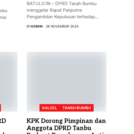
BATULICIN – DPRD Tanah Bumbu
menggelar Rapat Paripurna
mbu
Pengambilan Keputusan terhadap
isi
Rancangan...
BY
ADMIN
28 NOVEMBER 2024
KALSEL
TANAH BUMBU
RD
KPK Dorong Pimpinan dan
Anggota DPRD Tanbu