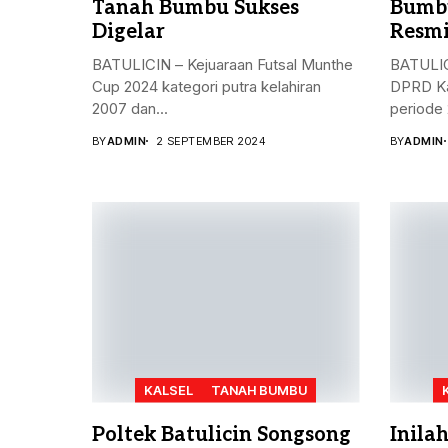
Tanah Bumbu Sukses
Bumbu
Digelar
Resmi
BATULICIN – Kejuaraan Futsal Munthe
BATULIC
Cup 2024 kategori putra kelahiran
DPRD Ka
2007 dan...
periode 
BY
ADMIN
2 SEPTEMBER 2024
BY
ADMIN
KALSEL
TANAH BUMBU
Poltek Batulicin Songsong
Inila