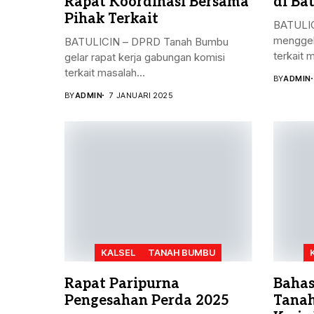
Rapat Koordinasi Bersama
di Bat
Pihak Terkait
BATULIC
menggel
BATULICIN – DPRD Tanah Bumbu
terkait 
gelar rapat kerja gabungan komisi
terkait masalah...
BY
ADMIN
BY
ADMIN
7 JANUARI 2025
KALSEL
TANAH BUMBU
Rapat Paripurna
Bahas
Pengesahan Perda 2025
Tanah