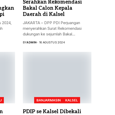
Serahkan Rekomendasi
angkan
Bakal Calon Kepala
pi
Daerah di Kalsel
s 2024,
JAKARTA – DPP PDI Perjuangan
ah
menyerahkan Surat Rekomendasi
dukungan ke sejumlah Bakal...
BY
ADMIN
16 AGUSTUS 2024
U
BANJARMASIN
KALSEL
n
PDIP se Kalsel Dibekali