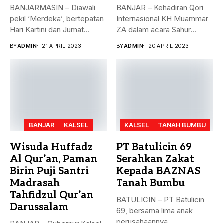
BANJARMASIN – Diawali
BANJAR – Kehadiran Qori
pekil ‘Merdeka’, bertepatan
Internasional KH Muammar
Hari Kartini dan Jumat
ZA dalam acara Sahur
Berkah, 21...
Bersama...
BY
ADMIN
21 APRIL 2023
BY
ADMIN
20 APRIL 2023
BANJAR
KALSEL
KALSEL
TANAH BUMBU
Wisuda Huffadz
PT Batulicin 69
Al Qur’an, Paman
Serahkan Zakat
Birin Puji Santri
Kepada BAZNAS
Madrasah
Tanah Bumbu
Tahfidzul Qur’an
BATULICIN – PT Batulicin
Darussalam
69, bersama lima anak
perusahaannya