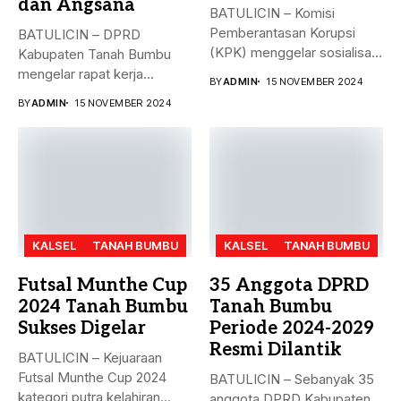
dan Angsana
BATULICIN – Komisi
Pemberantasan Korupsi
BATULICIN – DPRD
(KPK) menggelar sosialisasi
Kabupaten Tanah Bumbu
bahaya korupsi di DPRD...
mengelar rapat kerja
BY
ADMIN
15 NOVEMBER 2024
gabungan dengan Camat...
BY
ADMIN
15 NOVEMBER 2024
KALSEL
TANAH BUMBU
KALSEL
TANAH BUMBU
Futsal Munthe Cup
35 Anggota DPRD
2024 Tanah Bumbu
Tanah Bumbu
Sukses Digelar
Periode 2024-2029
Resmi Dilantik
BATULICIN – Kejuaraan
Futsal Munthe Cup 2024
BATULICIN – Sebanyak 35
kategori putra kelahiran
anggota DPRD Kabupaten