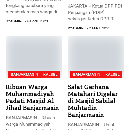
tongkang batubara yang
JAKARTA – Ketua DPP PDI
menabrak rumah warga di
Perjuangan (PDIP)
Desa...
sekaligus Ketua DPR RI
BY
ADMIN
24 APRIL 2023
Puan...
BY
ADMIN
22 APRIL 2023
BANJARMASIN
KALSEL
BANJARMASIN
KALSEL
Ribuan Warga
Salat Gerhana
Muhammadiyah
Matahari Digelar
Padati Masjid Al
di Masjid Sabilal
Jihad Banjarmasin
Muhtadin
Banjarmasin
BANJARMASIN – Ribuan
warga Muhammadiyah
BANJARMASIN – Umat