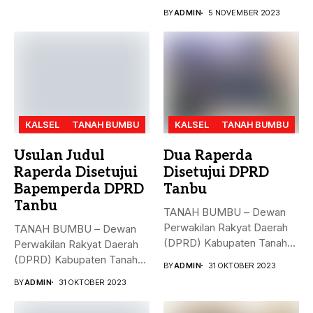
MD, Hasto Kristiyanto,
BY
ADMIN
5 NOVEMBER 2023
menyampaikan...
KALSEL
TANAH BUMBU
KALSEL
TANAH BUMBU
Usulan Judul
Dua Raperda
Raperda Disetujui
Disetujui DPRD
Bapemperda DPRD
Tanbu
Tanbu
TANAH BUMBU – Dewan
Perwakilan Rakyat Daerah
TANAH BUMBU – Dewan
(DPRD) Kabupaten Tanah
Perwakilan Rakyat Daerah
Bumbu (Tanbu)...
(DPRD) Kabupaten Tanah
BY
ADMIN
31 OKTOBER 2023
Bumbu (Tanbu)...
BY
ADMIN
31 OKTOBER 2023