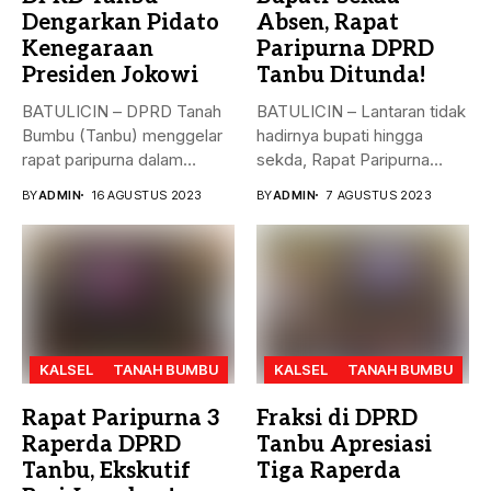
Dengarkan Pidato
Absen, Rapat
Kenegaraan
Paripurna DPRD
Presiden Jokowi
Tanbu Ditunda!
BATULICIN – DPRD Tanah
BATULICIN – Lantaran tidak
Bumbu (Tanbu) menggelar
hadirnya bupati hingga
rapat paripurna dalam
sekda, Rapat Paripurna
rangka mendengarkan...
Penandatanganan Nota...
BY
ADMIN
16 AGUSTUS 2023
BY
ADMIN
7 AGUSTUS 2023
KALSEL
TANAH BUMBU
KALSEL
TANAH BUMBU
Rapat Paripurna 3
Fraksi di DPRD
Raperda DPRD
Tanbu Apresiasi
Tanbu, Ekskutif
Tiga Raperda