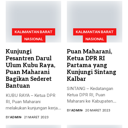
KALIMANTAN BARAT
KALIMANTAN BARAT
NASIONAL
NASIONAL
Kunjungi
Puan Maharani,
Pesantren Darul
Ketua DPR RI
Ulum Kubu Raya,
Partama yang
Puan Maharani
Kunjungi Sintang
Bagikan Sederet
Kalbar
Bantuan
SINTANG – Kedatangan
Ketua DPR RI, Puan
KUBU RAYA – Ketua DPR
Maharani ke Kabupaten
RI, Puan Maharani
Sintang, Kalimantan...
melakukan kunjungan kerja
BY
ADMIN
20 MARET 2023
ke...
BY
ADMIN
21 MARET 2023