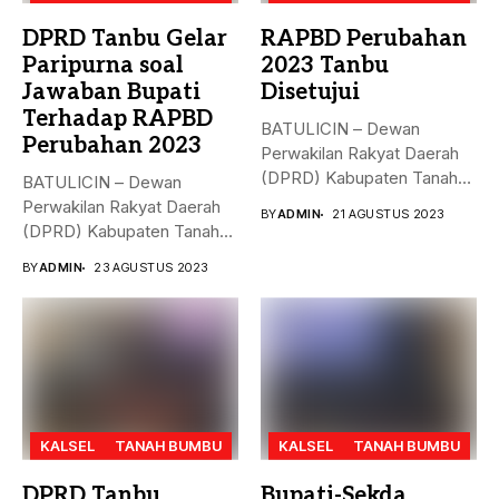
DPRD Tanbu Gelar
RAPBD Perubahan
Paripurna soal
2023 Tanbu
Jawaban Bupati
Disetujui
Terhadap RAPBD
BATULICIN – Dewan
Perubahan 2023
Perwakilan Rakyat Daerah
(DPRD) Kabupaten Tanah
BATULICIN – Dewan
Bumbu (Tanbu),
Perwakilan Rakyat Daerah
BY
ADMIN
21 AGUSTUS 2023
menggelar...
(DPRD) Kabupaten Tanah
Bumbu (Tanbu) menggelar...
BY
ADMIN
23 AGUSTUS 2023
KALSEL
TANAH BUMBU
KALSEL
TANAH BUMBU
DPRD Tanbu
Bupati-Sekda