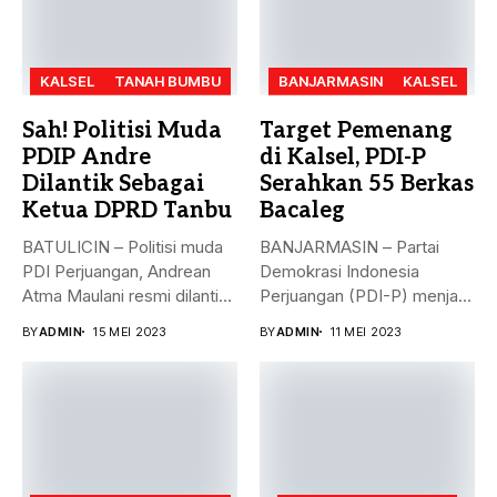
KALSEL
TANAH BUMBU
BANJARMASIN
KALSEL
Sah! Politisi Muda
Target Pemenang
PDIP Andre
di Kalsel, PDI-P
Dilantik Sebagai
Serahkan 55 Berkas
Ketua DPRD Tanbu
Bacaleg
BATULICIN – Politisi muda
BANJARMASIN – Partai
PDI Perjuangan, Andrean
Demokrasi Indonesia
Atma Maulani resmi dilantik
Perjuangan (PDI-P) menjadi
sebagai...
parpol kedua yang
BY
ADMIN
15 MEI 2023
BY
ADMIN
11 MEI 2023
menyerahkan...