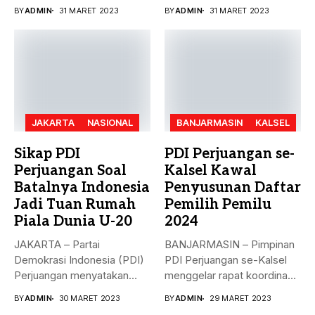
penandatanganan nota
paripurna dalam rangka
BY
ADMIN
31 MARET 2023
BY
ADMIN
31 MARET 2023
kesepakatan bersama...
Penyampaian...
JAKARTA
NASIONAL
BANJARMASIN
KALSEL
Sikap PDI
PDI Perjuangan se-
Perjuangan Soal
Kalsel Kawal
Batalnya Indonesia
Penyusunan Daftar
Jadi Tuan Rumah
Pemilih Pemilu
Piala Dunia U-20
2024
JAKARTA – Partai
BANJARMASIN – Pimpinan
Demokrasi Indonesia (PDI)
PDI Perjuangan se-Kalsel
Perjuangan menyatakan
menggelar rapat koordinasi
sikap terkait batalnya
teknis dalam rangka...
BY
ADMIN
30 MARET 2023
BY
ADMIN
29 MARET 2023
Indonesia...