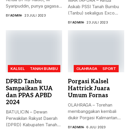
MARTAPURA – Ketua
Syaripuddin, punya gagasan
Askab PSSI Tanah Bumbu
baru. Apa...
(Tanbu) sekaligus Exco
BY
ADMIN
23 JULI 2023
Asprov PSSI...
BY
ADMIN
23 JULI 2023
KALSEL
TANAH BUMBU
OLAHRAGA
SPORT
DPRD Tanbu
Porgasi Kalsel
Sampaikan KUA
Hattrick Juara
dan PPAS APBD
Umum Fornas
2024
OLAHRAGA – Torehan
membanggakan kembali
BATULICIN – Dewan
diukir Porgasi Kalimantan
Perwakilan Rakyat Daerah
Selatan pada ajang Fornas...
(DPRD) Kabupaten Tanah
BY
ADMIN
6 JULI 2023