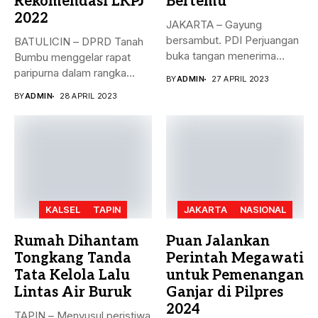
Rekomendasi LKPJ
Bertemu
2022
JAKARTA – Gayung
bersambut. PDI Perjuangan
BATULICIN – DPRD Tanah
buka tangan menerima
Bumbu menggelar rapat
dukungan Partai Persatuan...
paripurna dalam rangka
BY
ADMIN
27 APRIL 2023
rekomendasi Dewan...
BY
ADMIN
28 APRIL 2023
KALSEL
TAPIN
JAKARTA
NASIONAL
Rumah Dihantam
Puan Jalankan
Tongkang Tanda
Perintah Megawati
Tata Kelola Lalu
untuk Pemenangan
Lintas Air Buruk
Ganjar di Pilpres
2024
TAPIN – Menyusul peristiwa