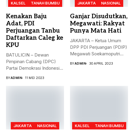
KALSEL
TANAH BUMBU
JAKARTA
NASIONAL
Kenakan Baju
Ganjar Disudutkan,
Adat, PDI
Megawati: Rakyat
Perjuangan Tanbu
Punya Mata Hati
Daftarkan Caleg ke
JAKARTA – Ketua Umum
KPU
DPP PDI Perjuangan (PDIP)
Megawati Soekarnoputri
BATULICIN – Dewan
membela Ganjar...
Pimpinan Cabang (DPC)
BY
ADMIN
30 APRIL 2023
Partai Demokrasi Indonesia
(PDI) Perjuangan
BY
ADMIN
11 MEI 2023
Kabupaten...
JAKARTA
NASIONAL
KALSEL
TANAH BUMBU