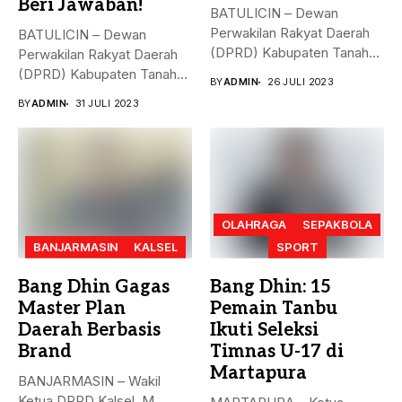
Beri Jawaban!
BATULICIN – Dewan
Perwakilan Rakyat Daerah
BATULICIN – Dewan
(DPRD) Kabupaten Tanah
Perwakilan Rakyat Daerah
Bumbu (Tanbu) menggelar...
(DPRD) Kabupaten Tanah
BY
ADMIN
26 JULI 2023
Bumbu (Tanbu) menggelar...
BY
ADMIN
31 JULI 2023
OLAHRAGA
SEPAKBOLA
BANJARMASIN
KALSEL
SPORT
Bang Dhin Gagas
Bang Dhin: 15
Master Plan
Pemain Tanbu
Daerah Berbasis
Ikuti Seleksi
Brand
Timnas U-17 di
Martapura
BANJARMASIN – Wakil
Ketua DPRD Kalsel, M