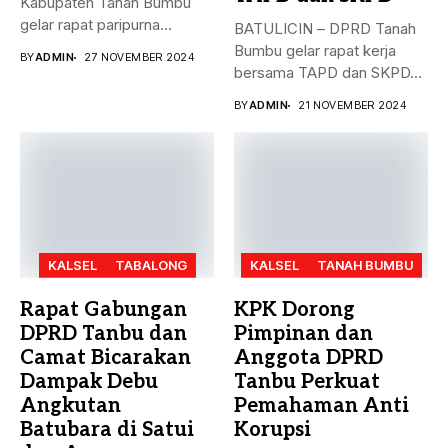
Kabupaten Tanah Bumbu
gelar rapat paripurna
BATULICIN – DPRD Tanah
dengan agenda
Bumbu gelar rapat kerja
BY
ADMIN
27 NOVEMBER 2024
pengesahan...
bersama TAPD dan SKPD...
BY
ADMIN
21 NOVEMBER 2024
KALSEL
TABALONG
KALSEL
TANAH BUMBU
Rapat Gabungan
KPK Dorong
DPRD Tanbu dan
Pimpinan dan
Camat Bicarakan
Anggota DPRD
Dampak Debu
Tanbu Perkuat
Angkutan
Pemahaman Anti
Batubara di Satui
Korupsi