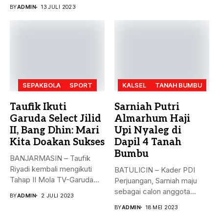
Bumbu (Tanbu) menggelar...
BY
ADMIN
13 JULI 2023
SEPAKBOLA
SPORT
KALSEL
TANAH BUMBU
Taufik Ikuti
Sarniah Putri
Garuda Select Jilid
Almarhum Haji
II, Bang Dhin: Mari
Upi Nyaleg di
Kita Doakan Sukses
Dapil 4 Tanah
Bumbu
BANJARMASIN – Taufik
Riyadi kembali mengikuti
BATULICIN – Kader PDI
Tahap II Mola TV-Garuda
Perjuangan, Sarniah maju
Select Jilid...
sebagai calon anggota
BY
ADMIN
2 JULI 2023
legislatif di...
BY
ADMIN
18 MEI 2023