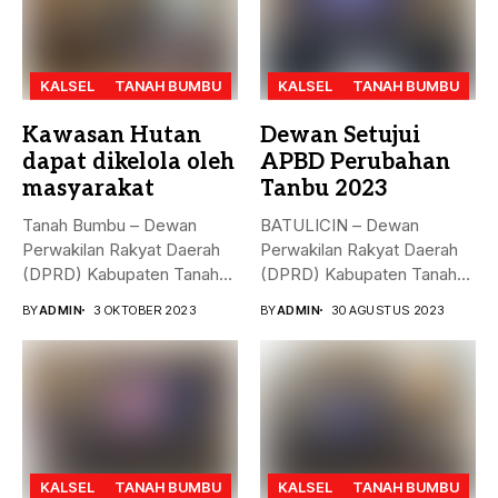
KALSEL
TANAH BUMBU
KALSEL
TANAH BUMBU
Kawasan Hutan
Dewan Setujui
dapat dikelola oleh
APBD Perubahan
masyarakat
Tanbu 2023
Tanah Bumbu – Dewan
BATULICIN – Dewan
Perwakilan Rakyat Daerah
Perwakilan Rakyat Daerah
(DPRD) Kabupaten Tanah
(DPRD) Kabupaten Tanah
Bumbu (...
Bumbu (Tanbu) menggelar...
BY
ADMIN
3 OKTOBER 2023
BY
ADMIN
30 AGUSTUS 2023
KALSEL
TANAH BUMBU
KALSEL
TANAH BUMBU