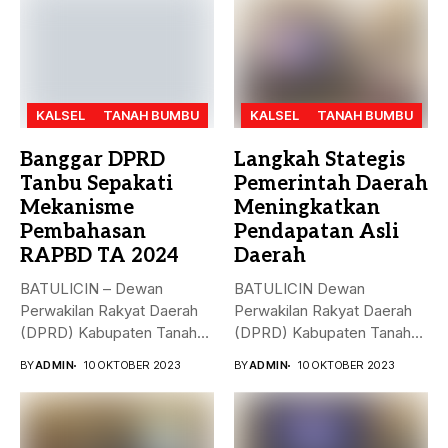
KALSEL
TANAH BUMBU
KALSEL
TANAH BUMBU
Banggar DPRD
Langkah Stategis
Tanbu Sepakati
Pemerintah Daerah
Mekanisme
Meningkatkan
Pembahasan
Pendapatan Asli
RAPBD TA 2024
Daerah
BATULICIN – Dewan
BATULICIN Dewan
Perwakilan Rakyat Daerah
Perwakilan Rakyat Daerah
(DPRD) Kabupaten Tanah
(DPRD) Kabupaten Tanah
Bumbu (Tanbu) menggelar...
Bumbu (Tanbu) menggelar
BY
ADMIN
10 OKTOBER 2023
BY
ADMIN
10 OKTOBER 2023
rapat...