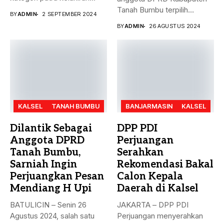
2007 dan...
Tanah Bumbu terpilih
BY
ADMIN
2 SEPTEMBER 2024
periode 2024-2029...
BY
ADMIN
26 AGUSTUS 2024
KALSEL
TANAH BUMBU
BANJARMASIN
KALSEL
Dilantik Sebagai
DPP PDI
Anggota DPRD
Perjuangan
Tanah Bumbu,
Serahkan
Sarniah Ingin
Rekomendasi Bakal
Perjuangkan Pesan
Calon Kepala
Mendiang H Upi
Daerah di Kalsel
BATULICIN – Senin 26
JAKARTA – DPP PDI
Agustus 2024, salah satu
Perjuangan menyerahkan