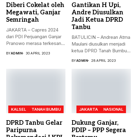
Diberi Cokelat oleh
Gantikan H Upi,
Megawati, Ganjar
Andre Diusulkan
Semringah
Jadi Ketua DPRD
Tanbu
JAKARTA – Capres 2024
dari PDI Perjuangan Ganjar
BATULICIN – Andrean Atma
Pranowo merasa terkesan
Maulani diusulkan menjadi
dengan...
ketua DPRD Tanah Bumbu,
BY
ADMIN
30 APRIL 2023
menggantikan...
BY
ADMIN
28 APRIL 2023
KALSEL
TANAH BUMBU
JAKARTA
NASIONAL
DPRD Tanbu Gelar
Dukung Ganjar,
Paripurna
PDIP – PPP Segera