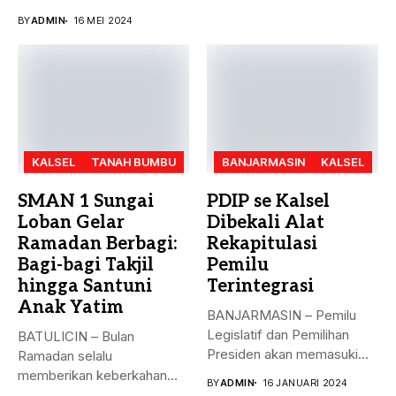
besar bulan ini. Akreditasi
BY
ADMIN
16 MEI 2024
perguruan...
KALSEL
TANAH BUMBU
BANJARMASIN
KALSEL
SMAN 1 Sungai
PDIP se Kalsel
Loban Gelar
Dibekali Alat
Ramadan Berbagi:
Rekapitulasi
Bagi-bagi Takjil
Pemilu
hingga Santuni
Terintegrasi
Anak Yatim
BANJARMASIN – Pemilu
Legislatif dan Pemilihan
BATULICIN – Bulan
Presiden akan memasuki
Ramadan selalu
puncak pemungutan suara...
memberikan keberkahan
BY
ADMIN
16 JANUARI 2024
bagi banyak orang. Tak