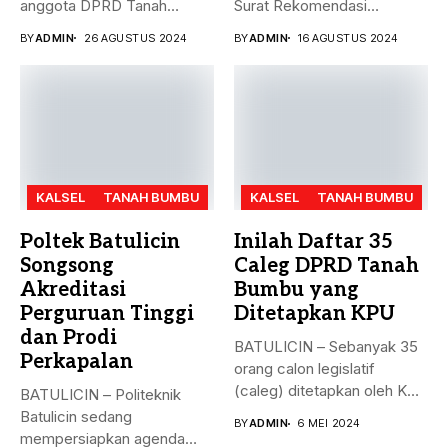
anggota DPRD Tanah
Surat Rekomendasi
Bumbu...
dukungan ke sejumlah
BY
ADMIN
26 AGUSTUS 2024
BY
ADMIN
16 AGUSTUS 2024
Bakal...
KALSEL
TANAH BUMBU
KALSEL
TANAH BUMBU
Poltek Batulicin
Inilah Daftar 35
Songsong
Caleg DPRD Tanah
Akreditasi
Bumbu yang
Perguruan Tinggi
Ditetapkan KPU
dan Prodi
BATULICIN – Sebanyak 35
Perkapalan
orang calon legislatif
(caleg) ditetapkan oleh KPU
BATULICIN – Politeknik
Kabupaten...
Batulicin sedang
BY
ADMIN
6 MEI 2024
mempersiapkan agenda