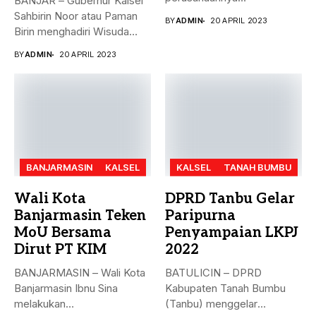
BANJAR – Gubernur Kalsel
menyerahkan Zakat Ma’al...
Sahbirin Noor atau Paman
BY
ADMIN
20 APRIL 2023
Birin menghadiri Wisuda
Huffadz...
BY
ADMIN
20 APRIL 2023
BANJARMASIN
KALSEL
KALSEL
TANAH BUMBU
Wali Kota
DPRD Tanbu Gelar
Banjarmasin Teken
Paripurna
MoU Bersama
Penyampaian LKPJ
Dirut PT KIM
2022
BANJARMASIN – Wali Kota
BATULICIN – DPRD
Banjarmasin Ibnu Sina
Kabupaten Tanah Bumbu
melakukan
(Tanbu) menggelar