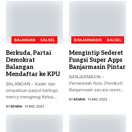
BALANGAN
KALSEL
BANJARMASIN
KALSEL
Berkuda, Partai
Mengintip Sederet
Demokrat
Fungsi Super Apps
Balangan
Banjarmasin Pintar
Mendaftar ke KPU
BANJARMASIN –
Pemerintah Kota (Pemkot)
BALANGAN – Kader dan
Banjarmasin secara resmi
simpatisan parpol berlogo
meluncurkan Super Apps
mercy mengiringi Ketua
BY
ADMIN
15 MEI 2023
Banjarmasin...
DPC Partai...
BY
ADMIN
15 MEI 2023