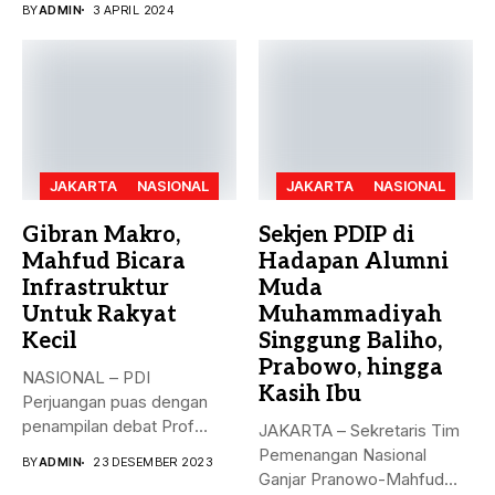
BY
ADMIN
3 APRIL 2024
hanya...
JAKARTA
NASIONAL
JAKARTA
NASIONAL
Gibran Makro,
Sekjen PDIP di
Mahfud Bicara
Hadapan Alumni
Infrastruktur
Muda
Untuk Rakyat
Muhammadiyah
Kecil
Singgung Baliho,
Prabowo, hingga
NASIONAL – PDI
Kasih Ibu
Perjuangan puas dengan
penampilan debat Prof
JAKARTA – Sekretaris Tim
Mahfud sebagai sosok...
Pemenangan Nasional
BY
ADMIN
23 DESEMBER 2023
Ganjar Pranowo-Mahfud