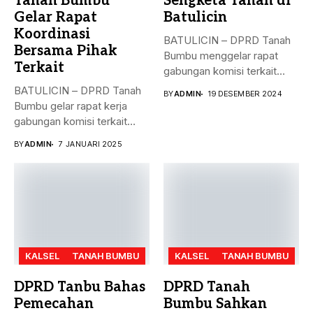
Tanah Bumbu
Sengketa Tanah di
Gelar Rapat
Batulicin
Koordinasi
BATULICIN – DPRD Tanah
Bersama Pihak
Bumbu menggelar rapat
Terkait
gabungan komisi terkait
masalah penyelesaian...
BATULICIN – DPRD Tanah
BY
ADMIN
19 DESEMBER 2024
Bumbu gelar rapat kerja
gabungan komisi terkait
masalah...
BY
ADMIN
7 JANUARI 2025
KALSEL
TANAH BUMBU
KALSEL
TANAH BUMBU
DPRD Tanbu Bahas
DPRD Tanah
Pemecahan
Bumbu Sahkan