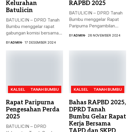
Kelurahan
RAPBD 2025
Batulicin
BATULICIN – DPRD Tanah
Bumbu menggelar Rapat
BATULICIN – DPRD Tanah
Paripurna Pengambilan
Bumbu menggelar rapat
Keputusan terhadap
gabungan komisi bersama
BY
ADMIN
28 NOVEMBER 2024
Rancangan...
Dinas PMD,...
BY
ADMIN
17 DESEMBER 2024
KALSEL
TANAH BUMBU
KALSEL
TANAH BUMBU
Rapat Paripurna
Bahas RAPBD 2025,
Pengesahan Perda
DPRD Tanah
2025
Bumbu Gelar Rapat
Kerja Bersama
BATULICIN – DPRD
TAPD dan SKPD