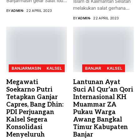
Banjarmasin gelar Salat Idul
Islam di Kalimantan Selatan
Fitri Jumat (21/4)...
melakukan salat gerhana
BY
ADMIN
22 APRIL 2023
matahari (khusyu...
BY
ADMIN
22 APRIL 2023
BANJARMASIN
KALSEL
BANJAR
KALSEL
Megawati
Lantunan Ayat
Soekarno Putri
Suci Al Qur’an Qori
Tetapkan Ganjar
Internasional KH
Capres, Bang Dhin:
Muammar ZA
PDI Perjuangan
Pukau Warga
Kalsel Segera
Awang Bangkal
Konsolidasi
Timur Kabupaten
Menyeluruh
Banjar