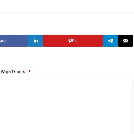
TANAH BUMBU
TABALONG
BALANGAN
TANAH LAUT
TABALONG
KOTABARU
are
Pin
TANAH LAUT
KOTABARU
 Wajib Ditandai
*