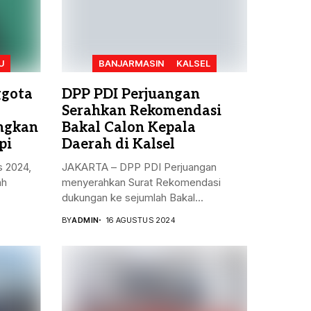
U
BANJARMASIN
KALSEL
ggota
DPP PDI Perjuangan
Serahkan Rekomendasi
angkan
Bakal Calon Kepala
pi
Daerah di Kalsel
s 2024,
JAKARTA – DPP PDI Perjuangan
ah
menyerahkan Surat Rekomendasi
dukungan ke sejumlah Bakal...
BY
ADMIN
16 AGUSTUS 2024