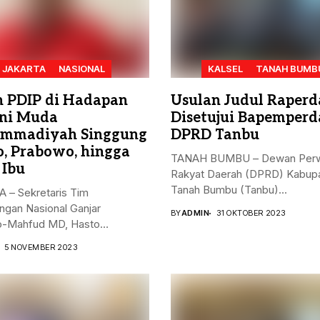
JAKARTA
NASIONAL
KALSEL
TANAH BUMB
n PDIP di Hadapan
Usulan Judul Raperd
ni Muda
Disetujui Bapemperd
mmadiyah Singgung
DPRD Tanbu
o, Prabowo, hingga
TANAH BUMBU – Dewan Perw
 Ibu
Rakyat Daerah (DPRD) Kabup
Tanah Bumbu (Tanbu)...
 – Sekretaris Tim
gan Nasional Ganjar
BY
ADMIN
31 OKTOBER 2023
-Mahfud MD, Hasto
nto, menyampaikan...
5 NOVEMBER 2023