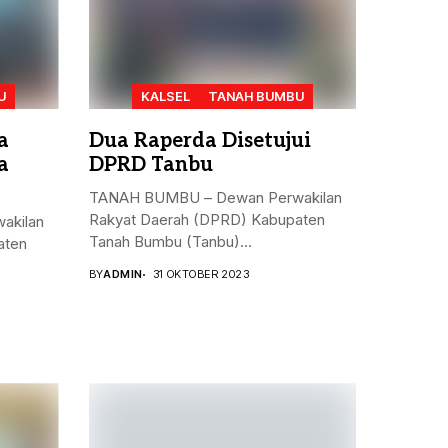
U
KALSEL
TANAH BUMBU
a
Dua Raperda Disetujui
a
DPRD Tanbu
TANAH BUMBU – Dewan Perwakilan
Rakyat Daerah (DPRD) Kabupaten
akilan
Tanah Bumbu (Tanbu)...
aten
BY
ADMIN
31 OKTOBER 2023