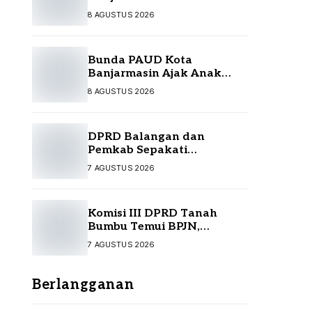
Kontingen Jamnas XII
8 AGUSTUS 2026
Bunda PAUD Kota
Banjarmasin Ajak Anak
Jelajah Literasi di Taman
8 AGUSTUS 2026
Satwa
DPRD Balangan dan
Pemkab Sepakati
Perubahan APBD 2026
7 AGUSTUS 2026
Komisi III DPRD Tanah
Bumbu Temui BPJN,
Perjuangkan Sejumlah
7 AGUSTUS 2026
Infrastruktur Strategis
Berlangganan