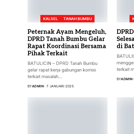
KALSEL
TANAH BUMBU
Peternak Ayam Mengeluh,
DPRD
DPRD Tanah Bumbu Gelar
Seles
Rapat Koordinasi Bersama
di Bat
Pihak Terkait
BATULIC
menggel
BATULICIN – DPRD Tanah Bumbu
terkait 
gelar rapat kerja gabungan komisi
terkait masalah...
BY
ADMIN
BY
ADMIN
7 JANUARI 2025