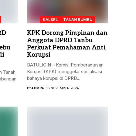
KALSEL
TANAH BUMBU
RD
KPK Dorong Pimpinan dan
Anggota DPRD Tanbu
ebu
Perkuat Pemahaman Anti
di
Korupsi
BATULICIN – Komisi Pemberantasan
Korupsi (KPK) menggelar sosialisasi
n Tanah
bahaya korupsi di DPRD...
gabungan
BY
ADMIN
15 NOVEMBER 2024