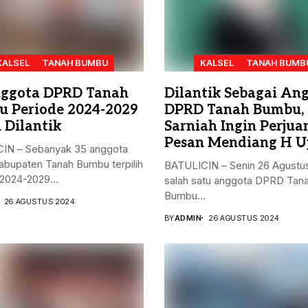
KALSEL
TANAH BUMBU
KALSEL
TANAH BUMB
ggota DPRD Tanah
Dilantik Sebagai An
 Periode 2024-2029
DPRD Tanah Bumbu,
 Dilantik
Sarniah Ingin Perju
Pesan Mendiang H U
IN – Sebanyak 35 anggota
bupaten Tanah Bumbu terpilih
BATULICIN – Senin 26 Agustu
2024-2029...
salah satu anggota DPRD Tan
Bumbu...
26 AGUSTUS 2024
BY
ADMIN
26 AGUSTUS 2024