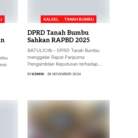
U
KALSEL
TANAH BUMBU
DPRD Tanah Bumbu
an
Sahkan RAPBD 2025
BATULICIN – DPRD Tanah Bumbu
menggelar Rapat Paripurna
mbu
Pengambilan Keputusan terhadap
isi
Rancangan...
BY
ADMIN
28 NOVEMBER 2024