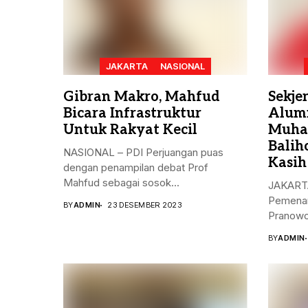
JAKARTA
NASIONAL
Gibran Makro, Mahfud
Sekje
Bicara Infrastruktur
Alum
Untuk Rakyat Kecil
Muha
Balih
NASIONAL – PDI Perjuangan puas
Kasih
dengan penampilan debat Prof
Mahfud sebagai sosok...
JAKARTA
Pemenan
BY
ADMIN
23 DESEMBER 2023
Pranowo
Kristiya
BY
ADMIN