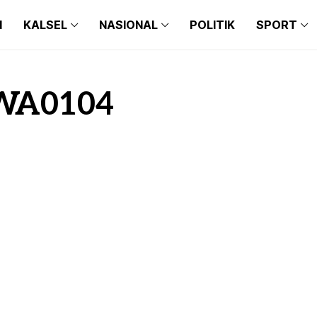
N
KALSEL
NASIONAL
POLITIK
SPORT
BANJARMASIN
BALI
BARITO KUALA
BANTEN
BANJARMASIN
BALI
BANJARBARU
JAKARTA
WA0104
BARITO KUALA
BANTEN
BANJAR
JAWA TIMUR
BANJARBARU
JAKARTA
TAPIN
JAWA BARAT
BANJAR
JAWA TIMUR
HULU SUNGAI SELATAN
JAWA TENGAH
TAPIN
JAWA BARAT
HULU SUNGAI TENGAH
MAKASSAR
HULU SUNGAI SELATAN
JAWA TENGAH
HULU SUNGAI UTARA
MEDAN
HULU SUNGAI TENGAH
MAKASSAR
TANAH BUMBU
HULU SUNGAI UTARA
MEDAN
BALANGAN