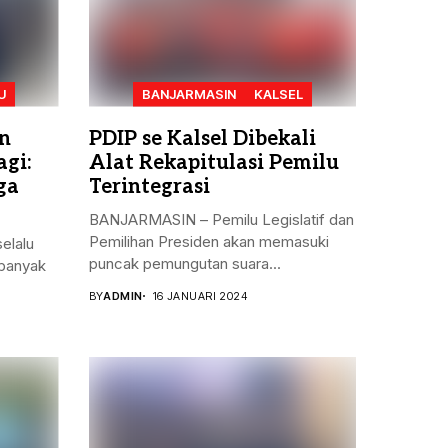
U
BANJARMASIN
KALSEL
n
PDIP se Kalsel Dibekali
gi:
Alat Rekapitulasi Pemilu
ga
Terintegrasi
BANJARMASIN – Pemilu Legislatif dan
Pemilihan Presiden akan memasuki
elalu
puncak pemungutan suara...
banyak
BY
ADMIN
16 JANUARI 2024