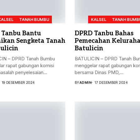
KALSEL
TANAH BUMBU
KALSEL
TANAH BUMB
 Tanbu Bantu
DPRD Tanbu Bahas
aikan Sengketa Tanah
Pemecahan Kelurah
ulicin
Batulicin
IN – DPRD Tanah Bumbu
BATULICIN – DPRD Tanah Bu
ar rapat gabungan komisi
menggelar rapat gabungan kom
masalah penyelesaian...
bersama Dinas PMD,...
19 DESEMBER 2024
BY
ADMIN
17 DESEMBER 2024