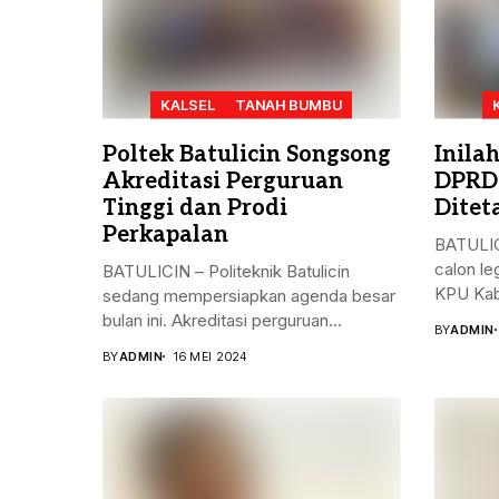
KALSEL
TANAH BUMBU
Poltek Batulicin Songsong
Inila
Akreditasi Perguruan
DPRD
Tinggi dan Prodi
Ditet
Perkapalan
BATULIC
calon le
BATULICIN – Politeknik Batulicin
KPU Kab
sedang mempersiapkan agenda besar
bulan ini. Akreditasi perguruan...
BY
ADMIN
BY
ADMIN
16 MEI 2024