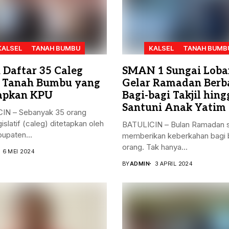
KALSEL
TANAH BUMBU
KALSEL
TANAH BUMB
h Daftar 35 Caleg
SMAN 1 Sungai Loba
 Tanah Bumbu yang
Gelar Ramadan Berba
apkan KPU
Bagi-bagi Takjil hing
Santuni Anak Yatim
IN – Sebanyak 35 orang
gislatif (caleg) ditetapkan oleh
BATULICIN – Bulan Ramadan s
upaten...
memberikan keberkahan bagi 
orang. Tak hanya...
6 MEI 2024
BY
ADMIN
3 APRIL 2024