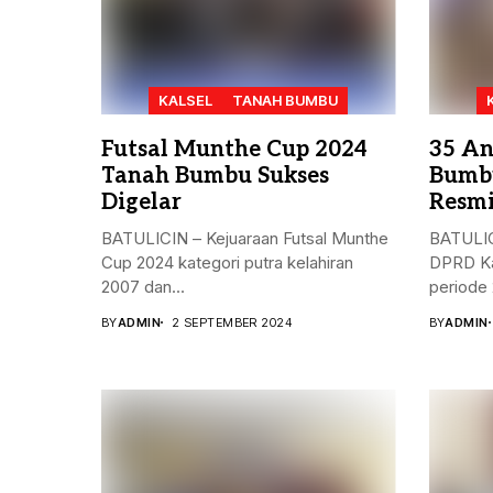
KALSEL
TANAH BUMBU
Futsal Munthe Cup 2024
35 An
Tanah Bumbu Sukses
Bumbu
Digelar
Resmi
BATULICIN – Kejuaraan Futsal Munthe
BATULIC
Cup 2024 kategori putra kelahiran
DPRD Ka
2007 dan...
periode 
BY
ADMIN
2 SEPTEMBER 2024
BY
ADMIN