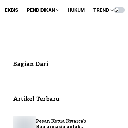
EKBIS
PENDIDIKAN
HUKUM
TREND
SEPAKBOLA
BEASISWA
ENT
FUTSAL
KAMPUS
KUL
SEPAKBOLA
BEASISWA
ENT
BASKET
ANA
FUTSAL
KAMPUS
KUL
BULUTANGKIS
LIF
BASKET
ANA
OLAHRAGA
Bagian Dari
BULUTANGKIS
LIF
OLAHRAGA
Artikel Terbaru
Pesan Ketua Kwarcab
Banjarmasin untuk