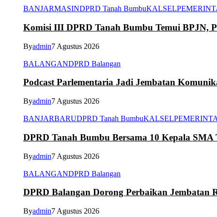
BANJARMASIN
DPRD Tanah Bumbu
KALSEL
PEMERIN
Komisi III DPRD Tanah Bumbu Temui BPJN, Per
By
admin
7 Agustus 2026
BALANGAN
DPRD Balangan
Podcast Parlementaria Jadi Jembatan Komuni
By
admin
7 Agustus 2026
BANJARBARU
DPRD Tanah Bumbu
KALSEL
PEMERINT
DPRD Tanah Bumbu Bersama 10 Kepala SMA Te
By
admin
7 Agustus 2026
BALANGAN
DPRD Balangan
DPRD Balangan Dorong Perbaikan Jembatan R
By
admin
7 Agustus 2026