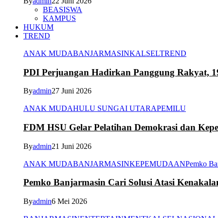
By
admin
22 Juni 2026
BEASISWA
KAMPUS
HUKUM
TREND
ANAK MUDA
BANJARMASIN
KALSEL
TREND
PDI Perjuangan Hadirkan Panggung Rakyat, 1
By
admin
27 Juni 2026
ANAK MUDA
HULU SUNGAI UTARA
PEMILU
FDM HSU Gelar Pelatihan Demokrasi dan Kepe
By
admin
21 Juni 2026
ANAK MUDA
BANJARMASIN
KEPEMUDAAN
Pemko Ba
Pemko Banjarmasin Cari Solusi Atasi Kenakal
By
admin
6 Mei 2026