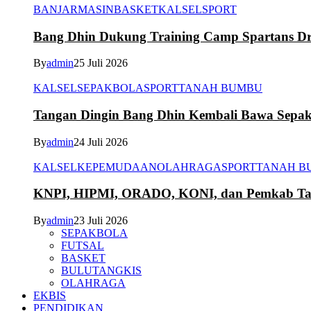
BANJARMASIN
BASKET
KALSEL
SPORT
Bang Dhin Dukung Training Camp Spartans Dr
By
admin
25 Juli 2026
KALSEL
SEPAKBOLA
SPORT
TANAH BUMBU
Tangan Dingin Bang Dhin Kembali Bawa Sepa
By
admin
24 Juli 2026
KALSEL
KEPEMUDAAN
OLAHRAGA
SPORT
TANAH B
KNPI, HIPMI, ORADO, KONI, dan Pemkab Tana
By
admin
23 Juli 2026
SEPAKBOLA
FUTSAL
BASKET
BULUTANGKIS
OLAHRAGA
EKBIS
PENDIDIKAN