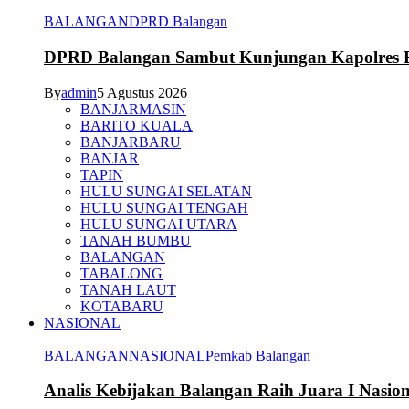
BALANGAN
DPRD Balangan
DPRD Balangan Sambut Kunjungan Kapolres Ba
By
admin
5 Agustus 2026
BANJARMASIN
BARITO KUALA
BANJARBARU
BANJAR
TAPIN
HULU SUNGAI SELATAN
HULU SUNGAI TENGAH
HULU SUNGAI UTARA
TANAH BUMBU
BALANGAN
TABALONG
TANAH LAUT
KOTABARU
NASIONAL
BALANGAN
NASIONAL
Pemkab Balangan
Analis Kebijakan Balangan Raih Juara I Nasi