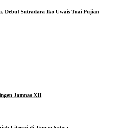
a, Debut Sutradara Iko Uwais Tuai Pujian
ingen Jamnas XII
ah Literasi di Taman Satwa