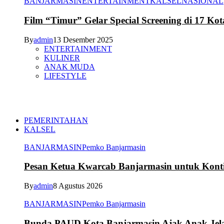
BANJARMASIN
ENTERTAINMENT
KALSEL
NASIONAL
Film “Timur” Gelar Special Screening di 17 Kot
By
admin
13 Desember 2025
ENTERTAINMENT
KULINER
ANAK MUDA
LIFESTYLE
PEMERINTAHAN
KALSEL
BANJARMASIN
Pemko Banjarmasin
Pesan Ketua Kwarcab Banjarmasin untuk Kont
By
admin
8 Agustus 2026
BANJARMASIN
Pemko Banjarmasin
Bunda PAUD Kota Banjarmasin Ajak Anak Jelaj