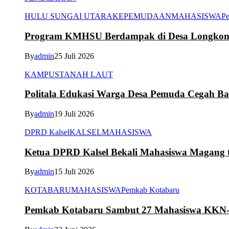
HULU SUNGAI UTARA
KEPEMUDAAN
MAHASISWA
Pe
Program KMHSU Berdampak di Desa Longkong
By
admin
25 Juli 2026
KAMPUS
TANAH LAUT
Politala Edukasi Warga Desa Pemuda Cegah B
By
admin
19 Juli 2026
DPRD Kalsel
KALSEL
MAHASISWA
Ketua DPRD Kalsel Bekali Mahasiswa Magang te
By
admin
15 Juli 2026
KOTABARU
MAHASISWA
Pemkab Kotabaru
Pemkab Kotabaru Sambut 27 Mahasiswa K