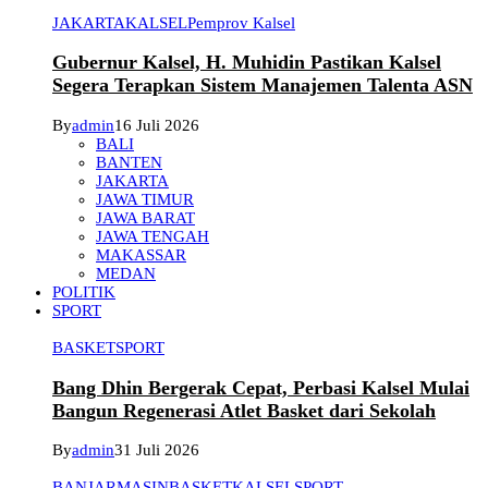
JAKARTA
KALSEL
Pemprov Kalsel
Gubernur Kalsel, H. Muhidin Pastikan Kalsel
Segera Terapkan Sistem Manajemen Talenta ASN
By
admin
16 Juli 2026
BALI
BANTEN
JAKARTA
JAWA TIMUR
JAWA BARAT
JAWA TENGAH
MAKASSAR
MEDAN
POLITIK
SPORT
BASKET
SPORT
Bang Dhin Bergerak Cepat, Perbasi Kalsel Mulai
Bangun Regenerasi Atlet Basket dari Sekolah
By
admin
31 Juli 2026
BANJARMASIN
BASKET
KALSEL
SPORT