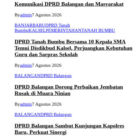
Komunikasi DPRD Balangan dan Masyarakat
By
admin
7 Agustus 2026
BANJARBARU
DPRD Tanah
Bumbu
KALSEL
PEMERINTAHAN
TANAH BUMBU
DPRD Tanah Bumbu Bersama 10 Kepala SMA
Temui Disdikbud Kalsel, Perjuangkan Kebutuhan
Guru dan Sarpras Sekolah
By
admin
7 Agustus 2026
BALANGAN
DPRD Balangan
DPRD Balangan Dorong Perbaikan Jembatan
Rusak di Muara Ninian
By
admin
7 Agustus 2026
BALANGAN
DPRD Balangan
DPRD Balangan Sambut Kunjungan Kapolres
Baru, Perkuat Sinergi