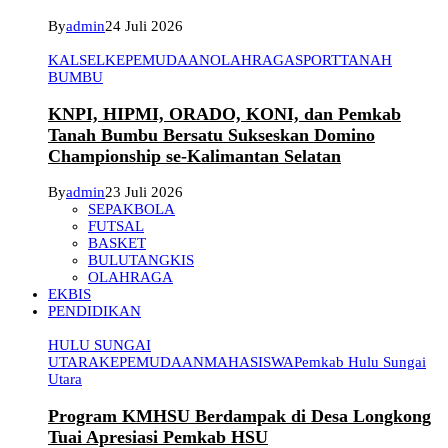
By
admin
24 Juli 2026
KALSEL
KEPEMUDAAN
OLAHRAGA
SPORT
TANAH
BUMBU
KNPI, HIPMI, ORADO, KONI, dan Pemkab
Tanah Bumbu Bersatu Sukseskan Domino
Championship se-Kalimantan Selatan
By
admin
23 Juli 2026
SEPAKBOLA
FUTSAL
BASKET
BULUTANGKIS
OLAHRAGA
EKBIS
PENDIDIKAN
HULU SUNGAI
UTARA
KEPEMUDAAN
MAHASISWA
Pemkab Hulu Sungai
Utara
Program KMHSU Berdampak di Desa Longkong
Tuai Apresiasi Pemkab HSU