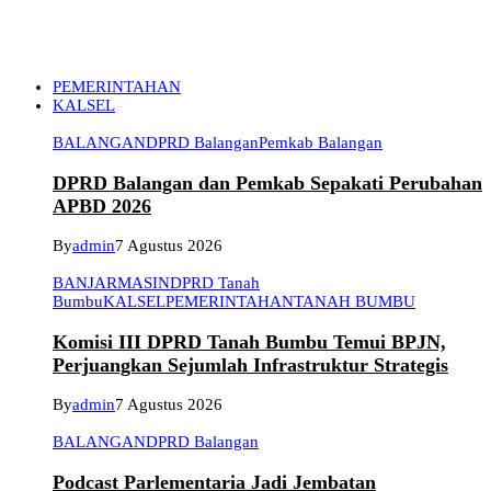
PEMERINTAHAN
KALSEL
BALANGAN
DPRD Balangan
Pemkab Balangan
DPRD Balangan dan Pemkab Sepakati Perubahan
APBD 2026
By
admin
7 Agustus 2026
BANJARMASIN
DPRD Tanah
Bumbu
KALSEL
PEMERINTAHAN
TANAH BUMBU
Komisi III DPRD Tanah Bumbu Temui BPJN,
Perjuangkan Sejumlah Infrastruktur Strategis
By
admin
7 Agustus 2026
BALANGAN
DPRD Balangan
Podcast Parlementaria Jadi Jembatan