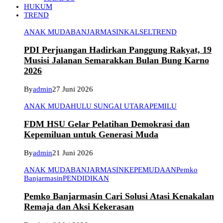
HUKUM
TREND
ANAK MUDA
BANJARMASIN
KALSEL
TREND
PDI Perjuangan Hadirkan Panggung Rakyat, 19
Musisi Jalanan Semarakkan Bulan Bung Karno
2026
By
admin
27 Juni 2026
ANAK MUDA
HULU SUNGAI UTARA
PEMILU
FDM HSU Gelar Pelatihan Demokrasi dan
Kepemiluan untuk Generasi Muda
By
admin
21 Juni 2026
ANAK MUDA
BANJARMASIN
KEPEMUDAAN
Pemko
Banjarmasin
PENDIDIKAN
Pemko Banjarmasin Cari Solusi Atasi Kenakalan
Remaja dan Aksi Kekerasan