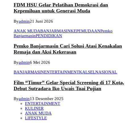
FDM HSU Gelar Pelatihan Demokrasi dan
Kepemiluan untuk Generasi Muda
By
admin
21 Juni 2026
ANAK MUDA
BANJARMASIN
KEPEMUDAAN
Pemko
Banjarmasin
PENDIDIKAN
Pemko Banjarmasin Cari Solusi Atasi Kenakalan
Remaja dan Aksi Kekerasan
By
admin
6 Mei 2026
BANJARMASIN
ENTERTAINMENT
KALSEL
NASIONAL
Film “Timur” Gelar Special Screening di 17 Kota,
Debut Sutradara Iko Uwais Tuai Pujian
By
admin
13 Desember 2025
ENTERTAINMENT
KULINER
ANAK MUDA
LIFESTYLE