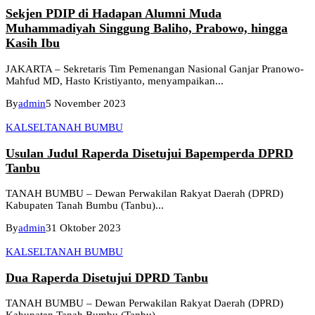
Sekjen PDIP di Hadapan Alumni Muda
Muhammadiyah Singgung Baliho, Prabowo, hingga
Kasih Ibu
JAKARTA – Sekretaris Tim Pemenangan Nasional Ganjar Pranowo-
Mahfud MD, Hasto Kristiyanto, menyampaikan...
By
admin
5 November 2023
KALSEL
TANAH BUMBU
Usulan Judul Raperda Disetujui Bapemperda DPRD
Tanbu
TANAH BUMBU – Dewan Perwakilan Rakyat Daerah (DPRD)
Kabupaten Tanah Bumbu (Tanbu)...
By
admin
31 Oktober 2023
KALSEL
TANAH BUMBU
Dua Raperda Disetujui DPRD Tanbu
TANAH BUMBU – Dewan Perwakilan Rakyat Daerah (DPRD)