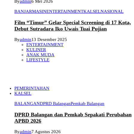
By
admin
6 Mei 2026
BANJARMASIN
ENTERTAINMENT
KALSEL
NASIONAL
Film “Timur” Gelar Special Screening di 17 Kota,
Debut Sutradara Iko Uwais Tuai Pujian
By
admin
13 Desember 2025
ENTERTAINMENT
KULINER
ANAK MUDA
LIFESTYLE
PEMERINTAHAN
KALSEL
BALANGAN
DPRD Balangan
Pemkab Balangan
DPRD Balangan dan Pemkab Sepakati Perubahan
APBD 2026
By
admin
7 Agustus 2026