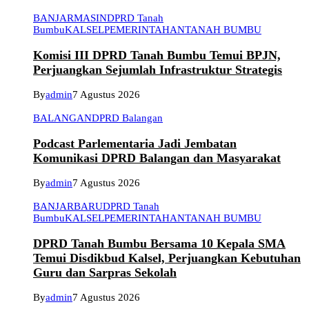
BANJARMASIN
DPRD Tanah
Bumbu
KALSEL
PEMERINTAHAN
TANAH BUMBU
Komisi III DPRD Tanah Bumbu Temui BPJN,
Perjuangkan Sejumlah Infrastruktur Strategis
By
admin
7 Agustus 2026
BALANGAN
DPRD Balangan
Podcast Parlementaria Jadi Jembatan
Komunikasi DPRD Balangan dan Masyarakat
By
admin
7 Agustus 2026
BANJARBARU
DPRD Tanah
Bumbu
KALSEL
PEMERINTAHAN
TANAH BUMBU
DPRD Tanah Bumbu Bersama 10 Kepala SMA
Temui Disdikbud Kalsel, Perjuangkan Kebutuhan
Guru dan Sarpras Sekolah
By
admin
7 Agustus 2026