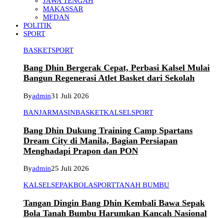
JAWA TENGAH
MAKASSAR
MEDAN
POLITIK
SPORT
BASKET
SPORT
Bang Dhin Bergerak Cepat, Perbasi Kalsel Mulai
Bangun Regenerasi Atlet Basket dari Sekolah
By
admin
31 Juli 2026
BANJARMASIN
BASKET
KALSEL
SPORT
Bang Dhin Dukung Training Camp Spartans
Dream City di Manila, Bagian Persiapan
Menghadapi Prapon dan PON
By
admin
25 Juli 2026
KALSEL
SEPAKBOLA
SPORT
TANAH BUMBU
Tangan Dingin Bang Dhin Kembali Bawa Sepak
Bola Tanah Bumbu Harumkan Kancah Nasional