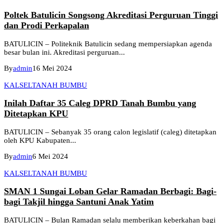
Poltek Batulicin Songsong Akreditasi Perguruan Tinggi
dan Prodi Perkapalan
BATULICIN – Politeknik Batulicin sedang mempersiapkan agenda
besar bulan ini. Akreditasi perguruan...
By
admin
16 Mei 2024
KALSEL
TANAH BUMBU
Inilah Daftar 35 Caleg DPRD Tanah Bumbu yang
Ditetapkan KPU
BATULICIN – Sebanyak 35 orang calon legislatif (caleg) ditetapkan
oleh KPU Kabupaten...
By
admin
6 Mei 2024
KALSEL
TANAH BUMBU
SMAN 1 Sungai Loban Gelar Ramadan Berbagi: Bagi-
bagi Takjil hingga Santuni Anak Yatim
BATULICIN – Bulan Ramadan selalu memberikan keberkahan bagi