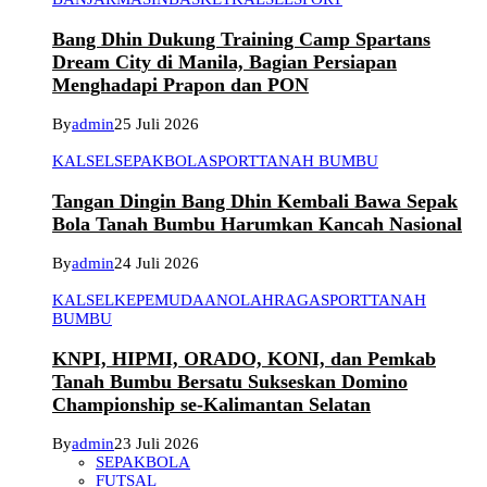
Bang Dhin Dukung Training Camp Spartans
Dream City di Manila, Bagian Persiapan
Menghadapi Prapon dan PON
By
admin
25 Juli 2026
KALSEL
SEPAKBOLA
SPORT
TANAH BUMBU
Tangan Dingin Bang Dhin Kembali Bawa Sepak
Bola Tanah Bumbu Harumkan Kancah Nasional
By
admin
24 Juli 2026
KALSEL
KEPEMUDAAN
OLAHRAGA
SPORT
TANAH
BUMBU
KNPI, HIPMI, ORADO, KONI, dan Pemkab
Tanah Bumbu Bersatu Sukseskan Domino
Championship se-Kalimantan Selatan
By
admin
23 Juli 2026
SEPAKBOLA
FUTSAL