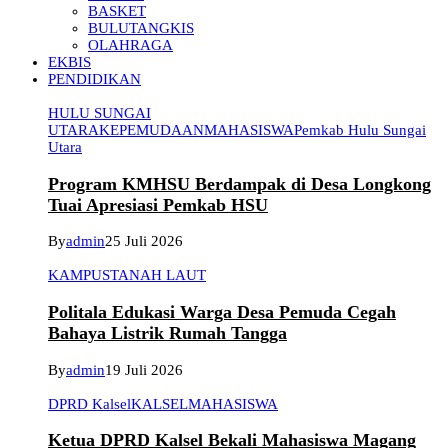
BASKET
BULUTANGKIS
OLAHRAGA
EKBIS
PENDIDIKAN
HULU SUNGAI
UTARA
KEPEMUDAAN
MAHASISWA
Pemkab Hulu Sungai
Utara
Program KMHSU Berdampak di Desa Longkong
Tuai Apresiasi Pemkab HSU
By
admin
25 Juli 2026
KAMPUS
TANAH LAUT
Politala Edukasi Warga Desa Pemuda Cegah
Bahaya Listrik Rumah Tangga
By
admin
19 Juli 2026
DPRD Kalsel
KALSEL
MAHASISWA
Ketua DPRD Kalsel Bekali Mahasiswa Magang