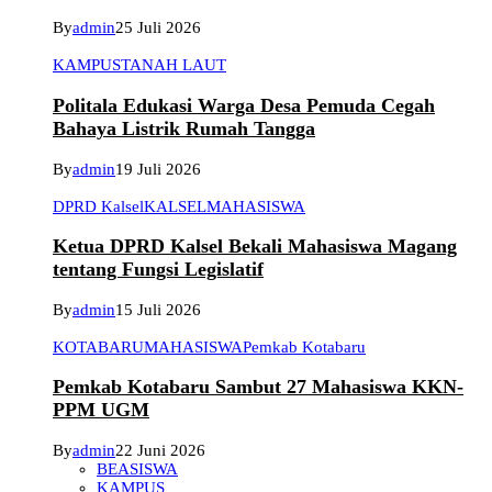
By
admin
25 Juli 2026
KAMPUS
TANAH LAUT
Politala Edukasi Warga Desa Pemuda Cegah
Bahaya Listrik Rumah Tangga
By
admin
19 Juli 2026
DPRD Kalsel
KALSEL
MAHASISWA
Ketua DPRD Kalsel Bekali Mahasiswa Magang
tentang Fungsi Legislatif
By
admin
15 Juli 2026
KOTABARU
MAHASISWA
Pemkab Kotabaru
Pemkab Kotabaru Sambut 27 Mahasiswa KKN-
PPM UGM
By
admin
22 Juni 2026
BEASISWA
KAMPUS