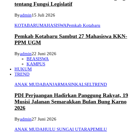
tentang Fungsi Legislatif
By
admin
15 Juli 2026
KOTABARU
MAHASISWA
Pemkab Kotabaru
Pemkab Kotabaru Sambut 27 Mahasiswa KKN-
PPM UGM
By
admin
22 Juni 2026
BEASISWA
KAMPUS
HUKUM
TREND
ANAK MUDA
BANJARMASIN
KALSEL
TREND
PDI Perjuangan Hadirkan Panggung Rakyat, 19
Musisi Jalanan Semarakkan Bulan Bung Karno
2026
By
admin
27 Juni 2026
ANAK MUDA
HULU SUNGAI UTARA
PEMILU