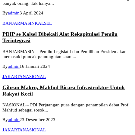
banyak orang. Tak hanya...
By
admin
3 April 2024
BANJARMASIN
KALSEL
PDIP se Kalsel Dibekali Alat Rekapitulasi Pemilu
Terintegrasi
BANJARMASIN – Pemilu Legislatif dan Pemilihan Presiden akan
memasuki puncak pemungutan suara...
By
admin
16 Januari 2024
JAKARTA
NASIONAL
Gibran Makro, Mahfud Bicara Infrastruktur Untuk
Rakyat Kecil
NASIONAL – PDI Perjuangan puas dengan penampilan debat Prof
Mahfud sebagai sosok...
By
admin
23 Desember 2023
JAKARTA
NASIONAL