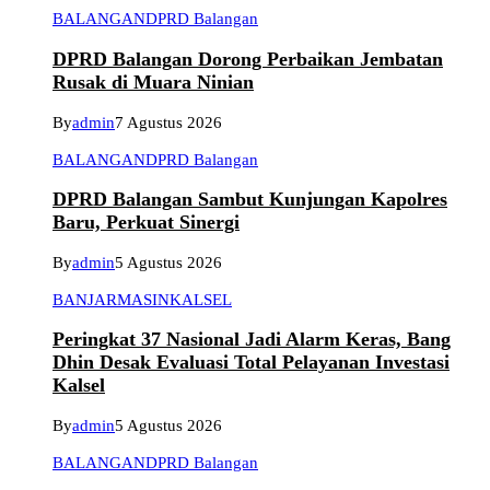
BALANGAN
DPRD Balangan
DPRD Balangan Dorong Perbaikan Jembatan
Rusak di Muara Ninian
By
admin
7 Agustus 2026
BALANGAN
DPRD Balangan
DPRD Balangan Sambut Kunjungan Kapolres
Baru, Perkuat Sinergi
By
admin
5 Agustus 2026
BANJARMASIN
KALSEL
Peringkat 37 Nasional Jadi Alarm Keras, Bang
Dhin Desak Evaluasi Total Pelayanan Investasi
Kalsel
By
admin
5 Agustus 2026
BALANGAN
DPRD Balangan