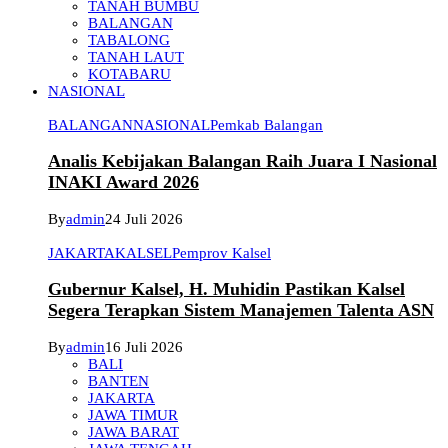
TANAH BUMBU
BALANGAN
TABALONG
TANAH LAUT
KOTABARU
NASIONAL
BALANGAN
NASIONAL
Pemkab Balangan
Analis Kebijakan Balangan Raih Juara I Nasional
INAKI Award 2026
By
admin
24 Juli 2026
JAKARTA
KALSEL
Pemprov Kalsel
Gubernur Kalsel, H. Muhidin Pastikan Kalsel
Segera Terapkan Sistem Manajemen Talenta ASN
By
admin
16 Juli 2026
BALI
BANTEN
JAKARTA
JAWA TIMUR
JAWA BARAT