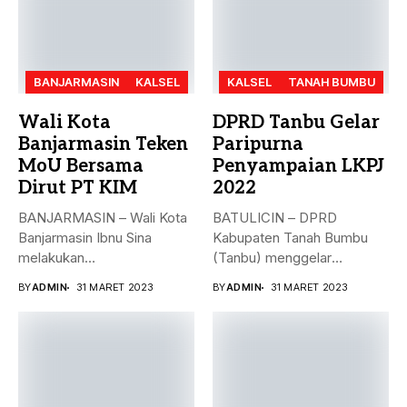
BANJARMASIN
KALSEL
KALSEL
TANAH BUMBU
Wali Kota
DPRD Tanbu Gelar
Banjarmasin Teken
Paripurna
MoU Bersama
Penyampaian LKPJ
Dirut PT KIM
2022
BANJARMASIN – Wali Kota
BATULICIN – DPRD
Banjarmasin Ibnu Sina
Kabupaten Tanah Bumbu
melakukan
(Tanbu) menggelar
penandatanganan nota
paripurna dalam rangka
BY
ADMIN
31 MARET 2023
BY
ADMIN
31 MARET 2023
kesepakatan bersama...
Penyampaian...