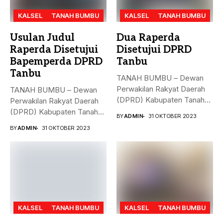
KALSEL
TANAH BUMBU
KALSEL
TANAH BUMBU
Usulan Judul
Dua Raperda
Raperda Disetujui
Disetujui DPRD
Bapemperda DPRD
Tanbu
Tanbu
TANAH BUMBU – Dewan
Perwakilan Rakyat Daerah
TANAH BUMBU – Dewan
(DPRD) Kabupaten Tanah
Perwakilan Rakyat Daerah
Bumbu (Tanbu)...
(DPRD) Kabupaten Tanah
BY
ADMIN
31 OKTOBER 2023
Bumbu (Tanbu)...
BY
ADMIN
31 OKTOBER 2023
KALSEL
TANAH BUMBU
KALSEL
TANAH BUMBU