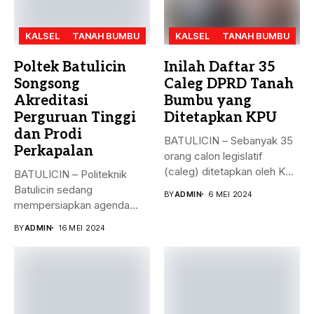
KALSEL
TANAH BUMBU
KALSEL
TANAH BUMBU
Poltek Batulicin
Inilah Daftar 35
Songsong
Caleg DPRD Tanah
Akreditasi
Bumbu yang
Perguruan Tinggi
Ditetapkan KPU
dan Prodi
BATULICIN – Sebanyak 35
Perkapalan
orang calon legislatif
(caleg) ditetapkan oleh KPU
BATULICIN – Politeknik
Kabupaten...
Batulicin sedang
BY
ADMIN
6 MEI 2024
mempersiapkan agenda
besar bulan ini. Akreditasi
BY
ADMIN
16 MEI 2024
perguruan...