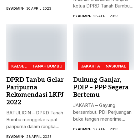
dengan...
ketua DPRD Tanah Bumbu,
BY
ADMIN
30 APRIL 2023
menggantikan...
BY
ADMIN
28 APRIL 2023
KALSEL
TANAH BUMBU
JAKARTA
NASIONAL
DPRD Tanbu Gelar
Dukung Ganjar,
Paripurna
PDIP – PPP Segera
Rekomendasi LKPJ
Bertemu
2022
JAKARTA – Gayung
bersambut. PDI Perjuangan
BATULICIN – DPRD Tanah
buka tangan menerima
Bumbu menggelar rapat
dukungan Partai Persatuan...
paripurna dalam rangka
BY
ADMIN
27 APRIL 2023
rekomendasi Dewan...
BY
ADMIN
28 APRIL 2023