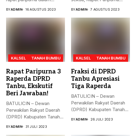
rangka mendengarkan...
Penandatanganan Nota...
BY
ADMIN
16 AGUSTUS 2023
BY
ADMIN
7 AGUSTUS 2023
KALSEL
TANAH BUMBU
KALSEL
TANAH BUMBU
Rapat Paripurna 3
Fraksi di DPRD
Raperda DPRD
Tanbu Apresiasi
Tanbu, Ekskutif
Tiga Raperda
Beri Jawaban!
BATULICIN – Dewan
Perwakilan Rakyat Daerah
BATULICIN – Dewan
(DPRD) Kabupaten Tanah
Perwakilan Rakyat Daerah
Bumbu (Tanbu) menggelar...
(DPRD) Kabupaten Tanah
BY
ADMIN
26 JULI 2023
Bumbu (Tanbu) menggelar...
BY
ADMIN
31 JULI 2023