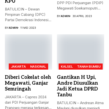
KPU
DPP PDI Perjuangan (PDIP)
Megawati Soekarnoputri
BATULICIN – Dewan
membela Ganjar...
Pimpinan Cabang (DPC)
BY
ADMIN
30 APRIL 2023
Partai Demokrasi Indonesia
(PDI) Perjuangan
BY
ADMIN
11 MEI 2023
Kabupaten...
JAKARTA
NASIONAL
KALSEL
TANAH BUMBU
Diberi Cokelat oleh
Gantikan H Upi,
Megawati, Ganjar
Andre Diusulkan
Semringah
Jadi Ketua DPRD
Tanbu
JAKARTA – Capres 2024
dari PDI Perjuangan Ganjar
BATULICIN – Andrean Atma
Pranowo merasa terkesan
Maulani diusulkan menjadi