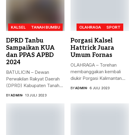
KALSEL
TANAH BUMBU
OLAHRAGA
SPORT
DPRD Tanbu
Porgasi Kalsel
Sampaikan KUA
Hattrick Juara
dan PPAS APBD
Umum Fornas
2024
OLAHRAGA – Torehan
membanggakan kembali
BATULICIN – Dewan
diukir Porgasi Kalimantan
Perwakilan Rakyat Daerah
Selatan pada ajang Fornas...
(DPRD) Kabupaten Tanah
BY
ADMIN
6 JULI 2023
Bumbu (Tanbu) menggelar...
BY
ADMIN
13 JULI 2023