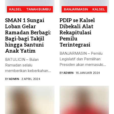
KALSEL
TANAH BUMBU
BANJARMASIN
KALSEL
SMAN 1 Sungai
PDIP se Kalsel
Loban Gelar
Dibekali Alat
Ramadan Berbagi:
Rekapitulasi
Bagi-bagi Takjil
Pemilu
hingga Santuni
Terintegrasi
Anak Yatim
BANJARMASIN – Pemilu
Legislatif dan Pemilihan
BATULICIN – Bulan
Presiden akan memasuki
Ramadan selalu
puncak pemungutan suara...
memberikan keberkahan
BY
ADMIN
16 JANUARI 2024
bagi banyak orang. Tak
BY
ADMIN
3 APRIL 2024
hanya...