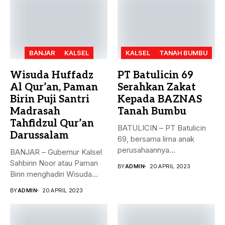
BANJAR
KALSEL
KALSEL
TANAH BUMBU
Wisuda Huffadz
PT Batulicin 69
Al Qur’an, Paman
Serahkan Zakat
Birin Puji Santri
Kepada BAZNAS
Madrasah
Tanah Bumbu
Tahfidzul Qur’an
BATULICIN – PT Batulicin
Darussalam
69, bersama lima anak
perusahaannya
BANJAR – Gubernur Kalsel
menyerahkan Zakat Ma’al...
Sahbirin Noor atau Paman
BY
ADMIN
20 APRIL 2023
Birin menghadiri Wisuda
Huffadz...
BY
ADMIN
20 APRIL 2023