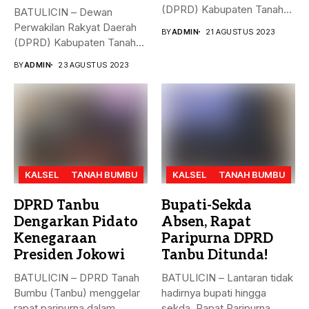
(DPRD) Kabupaten Tanah
BATULICIN – Dewan
Bumbu (Tanbu),
Perwakilan Rakyat Daerah
BY
ADMIN
21 AGUSTUS 2023
menggelar...
(DPRD) Kabupaten Tanah
Bumbu (Tanbu) menggelar...
BY
ADMIN
23 AGUSTUS 2023
KALSEL
TANAH BUMBU
KALSEL
TANAH BUMBU
DPRD Tanbu
Bupati-Sekda
Dengarkan Pidato
Absen, Rapat
Kenegaraan
Paripurna DPRD
Presiden Jokowi
Tanbu Ditunda!
BATULICIN – DPRD Tanah
BATULICIN – Lantaran tidak
Bumbu (Tanbu) menggelar
hadirnya bupati hingga
rapat paripurna dalam
sekda, Rapat Paripurna