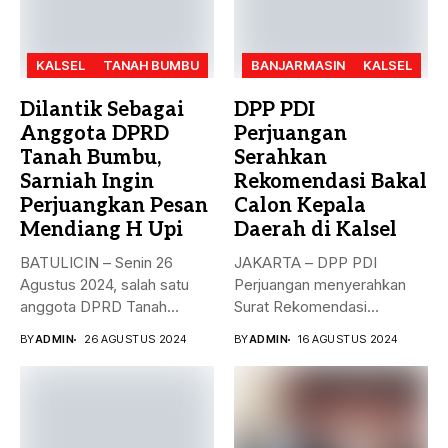
KALSEL
TANAH BUMBU
BANJARMASIN
KALSEL
Dilantik Sebagai
DPP PDI
Anggota DPRD
Perjuangan
Tanah Bumbu,
Serahkan
Sarniah Ingin
Rekomendasi Bakal
Perjuangkan Pesan
Calon Kepala
Mendiang H Upi
Daerah di Kalsel
BATULICIN – Senin 26
JAKARTA – DPP PDI
Agustus 2024, salah satu
Perjuangan menyerahkan
anggota DPRD Tanah
Surat Rekomendasi
Bumbu...
dukungan ke sejumlah
BY
ADMIN
26 AGUSTUS 2024
BY
ADMIN
16 AGUSTUS 2024
Bakal...