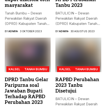
masyarakat
Tanbu 2023
Tanah Bumbu – Dewan
BATULICIN – Dewan
Perwakilan Rakyat Daerah
Perwakilan Rakyat Daerah
(DPRD) Kabupaten Tanah
(DPRD) Kabupaten Tanah
Bumbu (...
Bumbu (Tanbu) menggelar...
BY
ADMIN
3 OKTOBER 2023
BY
ADMIN
30 AGUSTUS 2023
KALSEL
TANAH BUMBU
KALSEL
TANAH BUMBU
DPRD Tanbu Gelar
RAPBD Perubahan
Paripurna soal
2023 Tanbu
Jawaban Bupati
Disetujui
Terhadap RAPBD
BATULICIN – Dewan
Perubahan 2023
Perwakilan Rakyat Daerah