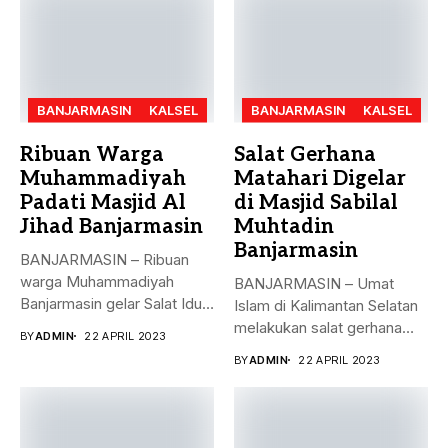
BANJARMASIN
KALSEL
BANJARMASIN
KALSEL
Ribuan Warga
Salat Gerhana
Muhammadiyah
Matahari Digelar
Padati Masjid Al
di Masjid Sabilal
Jihad Banjarmasin
Muhtadin
Banjarmasin
BANJARMASIN – Ribuan
warga Muhammadiyah
BANJARMASIN – Umat
Banjarmasin gelar Salat Idul
Islam di Kalimantan Selatan
Fitri Jumat (21/4)...
melakukan salat gerhana
BY
ADMIN
22 APRIL 2023
matahari (khusyu...
BY
ADMIN
22 APRIL 2023