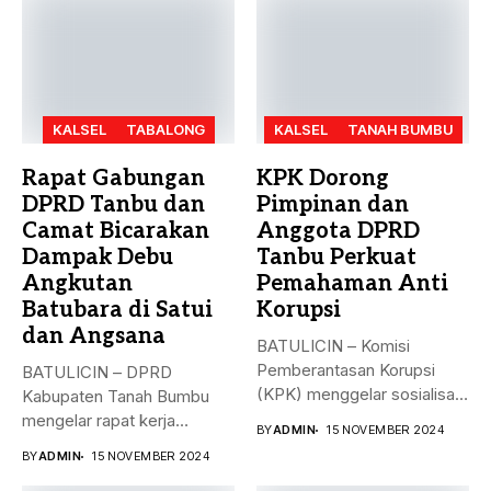
KALSEL
TABALONG
KALSEL
TANAH BUMBU
Rapat Gabungan
KPK Dorong
DPRD Tanbu dan
Pimpinan dan
Camat Bicarakan
Anggota DPRD
Dampak Debu
Tanbu Perkuat
Angkutan
Pemahaman Anti
Batubara di Satui
Korupsi
dan Angsana
BATULICIN – Komisi
Pemberantasan Korupsi
BATULICIN – DPRD
(KPK) menggelar sosialisasi
Kabupaten Tanah Bumbu
bahaya korupsi di DPRD...
mengelar rapat kerja
BY
ADMIN
15 NOVEMBER 2024
gabungan dengan Camat...
BY
ADMIN
15 NOVEMBER 2024