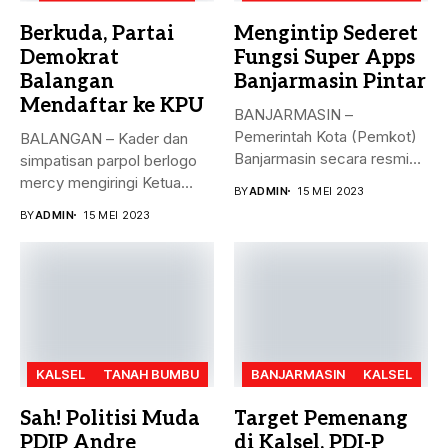
Berkuda, Partai
Mengintip Sederet
Demokrat
Fungsi Super Apps
Balangan
Banjarmasin Pintar
Mendaftar ke KPU
BANJARMASIN –
Pemerintah Kota (Pemkot)
BALANGAN – Kader dan
Banjarmasin secara resmi
simpatisan parpol berlogo
meluncurkan Super Apps
mercy mengiringi Ketua
BY
ADMIN
15 MEI 2023
Banjarmasin...
DPC Partai...
BY
ADMIN
15 MEI 2023
KALSEL
TANAH BUMBU
BANJARMASIN
KALSEL
Sah! Politisi Muda
Target Pemenang
PDIP Andre
di Kalsel, PDI-P