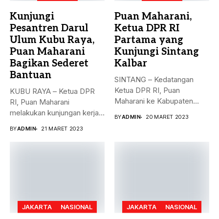
Kunjungi
Puan Maharani,
Pesantren Darul
Ketua DPR RI
Ulum Kubu Raya,
Partama yang
Puan Maharani
Kunjungi Sintang
Bagikan Sederet
Kalbar
Bantuan
SINTANG – Kedatangan
Ketua DPR RI, Puan
KUBU RAYA – Ketua DPR
Maharani ke Kabupaten
RI, Puan Maharani
Sintang, Kalimantan...
melakukan kunjungan kerja
BY
ADMIN
20 MARET 2023
ke...
BY
ADMIN
21 MARET 2023
JAKARTA
NASIONAL
JAKARTA
NASIONAL