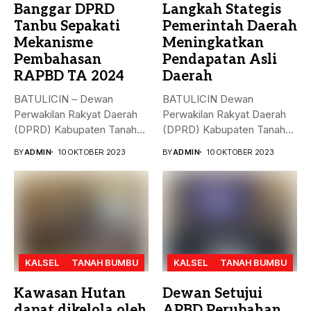
Banggar DPRD
Langkah Stategis
Tanbu Sepakati
Pemerintah Daerah
Mekanisme
Meningkatkan
Pembahasan
Pendapatan Asli
RAPBD TA 2024
Daerah
BATULICIN – Dewan
BATULICIN Dewan
Perwakilan Rakyat Daerah
Perwakilan Rakyat Daerah
(DPRD) Kabupaten Tanah
(DPRD) Kabupaten Tanah
Bumbu (Tanbu) menggelar...
Bumbu (Tanbu) menggelar
BY
ADMIN
10 OKTOBER 2023
BY
ADMIN
10 OKTOBER 2023
rapat...
KALSEL
TANAH BUMBU
KALSEL
TANAH BUMBU
Kawasan Hutan
Dewan Setujui
dapat dikelola oleh
APBD Perubahan