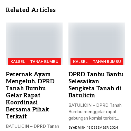
Related Articles
KALSEL
TANAH BUMBU
KALSEL
TANAH BUMBU
Peternak Ayam
DPRD Tanbu Bantu
Mengeluh, DPRD
Selesaikan
Tanah Bumbu
Sengketa Tanah di
Gelar Rapat
Batulicin
Koordinasi
BATULICIN – DPRD Tanah
Bersama Pihak
Bumbu menggelar rapat
Terkait
gabungan komisi terkait
masalah penyelesaian...
BATULICIN – DPRD Tanah
BY
ADMIN
19 DESEMBER 2024