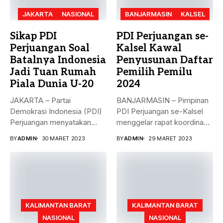
JAKARTA
NASIONAL
BANJARMASIN
KALSEL
Sikap PDI
PDI Perjuangan se-
Perjuangan Soal
Kalsel Kawal
Batalnya Indonesia
Penyusunan Daftar
Jadi Tuan Rumah
Pemilih Pemilu
Piala Dunia U-20
2024
JAKARTA – Partai
BANJARMASIN – Pimpinan
Demokrasi Indonesia (PDI)
PDI Perjuangan se-Kalsel
Perjuangan menyatakan
menggelar rapat koordinasi
sikap terkait batalnya
teknis dalam rangka...
BY
ADMIN
30 MARET 2023
BY
ADMIN
29 MARET 2023
Indonesia...
KALIMANTAN BARAT
KALIMANTAN BARAT
NASIONAL
NASIONAL