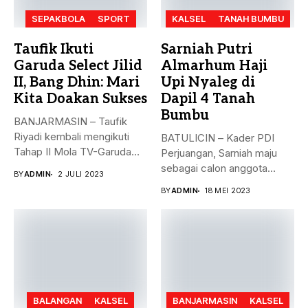
SEPAKBOLA
SPORT
KALSEL
TANAH BUMBU
Taufik Ikuti
Sarniah Putri
Garuda Select Jilid
Almarhum Haji
II, Bang Dhin: Mari
Upi Nyaleg di
Kita Doakan Sukses
Dapil 4 Tanah
Bumbu
BANJARMASIN – Taufik
Riyadi kembali mengikuti
BATULICIN – Kader PDI
Tahap II Mola TV-Garuda
Perjuangan, Sarniah maju
Select Jilid...
sebagai calon anggota
BY
ADMIN
2 JULI 2023
legislatif di...
BY
ADMIN
18 MEI 2023
BALANGAN
KALSEL
BANJARMASIN
KALSEL