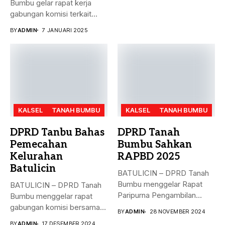
Bumbu gelar rapat kerja
gabungan komisi terkait
masalah...
BY
ADMIN
7 JANUARI 2025
KALSEL
TANAH BUMBU
KALSEL
TANAH BUMBU
DPRD Tanbu Bahas
DPRD Tanah
Pemecahan
Bumbu Sahkan
Kelurahan
RAPBD 2025
Batulicin
BATULICIN – DPRD Tanah
Bumbu menggelar Rapat
BATULICIN – DPRD Tanah
Paripurna Pengambilan
Bumbu menggelar rapat
Keputusan terhadap
gabungan komisi bersama
BY
ADMIN
28 NOVEMBER 2024
Rancangan...
Dinas PMD,...
BY
ADMIN
17 DESEMBER 2024