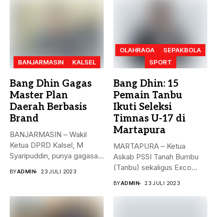
OLAHRAGA
SEPAKBOLA
BANJARMASIN
KALSEL
SPORT
Bang Dhin Gagas
Bang Dhin: 15
Master Plan
Pemain Tanbu
Daerah Berbasis
Ikuti Seleksi
Brand
Timnas U-17 di
Martapura
BANJARMASIN – Wakil
Ketua DPRD Kalsel, M
MARTAPURA – Ketua
Syaripuddin, punya gagasan
Askab PSSI Tanah Bumbu
baru. Apa...
(Tanbu) sekaligus Exco
BY
ADMIN
23 JULI 2023
Asprov PSSI...
BY
ADMIN
23 JULI 2023