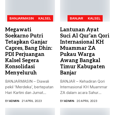
BANJARMASIN
KALSEL
BANJAR
KALSEL
Megawati
Lantunan Ayat
Soekarno Putri
Suci Al Qur’an Qori
Tetapkan Ganjar
Internasional KH
Capres, Bang Dhin:
Muammar ZA
PDI Perjuangan
Pukau Warga
Kalsel Segera
Awang Bangkal
Konsolidasi
Timur Kabupaten
Menyeluruh
Banjar
BANJARMASIN – Diawali
BANJAR – Kehadiran Qori
pekil ‘Merdeka’, bertepatan
Internasional KH Muammar
Hari Kartini dan Jumat
ZA dalam acara Sahur
Berkah, 21...
Bersama...
BY
ADMIN
21 APRIL 2023
BY
ADMIN
20 APRIL 2023