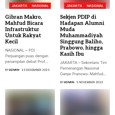
JAKARTA
NASIONAL
JAKARTA
NASIONAL
Gibran Makro,
Sekjen PDIP di
Mahfud Bicara
Hadapan Alumni
Infrastruktur
Muda
Untuk Rakyat
Muhammadiyah
Kecil
Singgung Baliho,
Prabowo, hingga
NASIONAL – PDI
Kasih Ibu
Perjuangan puas dengan
penampilan debat Prof
JAKARTA – Sekretaris Tim
Mahfud sebagai sosok...
Pemenangan Nasional
BY
ADMIN
23 DESEMBER 2023
Ganjar Pranowo-Mahfud
MD, Hasto Kristiyanto,
BY
ADMIN
5 NOVEMBER 2023
menyampaikan...