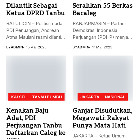
Dilantik Sebagai
Serahkan 55 Berkas
Ketua DPRD Tanbu
Bacaleg
BATULICIN – Politisi muda
BANJARMASIN – Partai
PDI Perjuangan, Andrean
Demokrasi Indonesia
Atma Maulani resmi dilantik
Perjuangan (PDI-P) menjadi
sebagai...
parpol kedua yang
BY
ADMIN
15 MEI 2023
BY
ADMIN
11 MEI 2023
menyerahkan...
KALSEL
TANAH BUMBU
JAKARTA
NASIONAL
Kenakan Baju
Ganjar Disudutkan,
Adat, PDI
Megawati: Rakyat
Perjuangan Tanbu
Punya Mata Hati
Daftarkan Caleg ke
JAKARTA – Ketua Umum