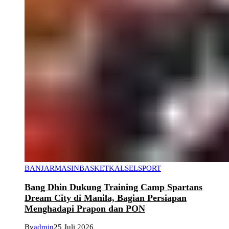
BANJARMASIN
BASKET
KALSEL
SPORT
Bang Dhin Dukung Training Camp Spartans
Dream City di Manila, Bagian Persiapan
Menghadapi Prapon dan PON
By
admin
25 Juli 2026