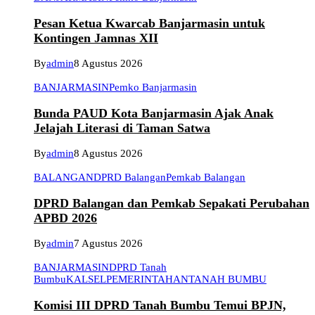
Pesan Ketua Kwarcab Banjarmasin untuk
Kontingen Jamnas XII
By
admin
8 Agustus 2026
BANJARMASIN
Pemko Banjarmasin
Bunda PAUD Kota Banjarmasin Ajak Anak
Jelajah Literasi di Taman Satwa
By
admin
8 Agustus 2026
BALANGAN
DPRD Balangan
Pemkab Balangan
DPRD Balangan dan Pemkab Sepakati Perubahan
APBD 2026
By
admin
7 Agustus 2026
BANJARMASIN
DPRD Tanah
Bumbu
KALSEL
PEMERINTAHAN
TANAH BUMBU
Komisi III DPRD Tanah Bumbu Temui BPJN,