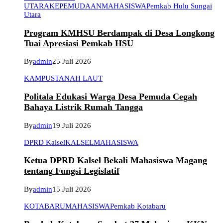
UTARA
KEPEMUDAAN
MAHASISWA
Pemkab Hulu Sungai
Utara
Program KMHSU Berdampak di Desa Longkong
Tuai Apresiasi Pemkab HSU
By
admin
25 Juli 2026
KAMPUS
TANAH LAUT
Politala Edukasi Warga Desa Pemuda Cegah
Bahaya Listrik Rumah Tangga
By
admin
19 Juli 2026
DPRD Kalsel
KALSEL
MAHASISWA
Ketua DPRD Kalsel Bekali Mahasiswa Magang
tentang Fungsi Legislatif
By
admin
15 Juli 2026
KOTABARU
MAHASISWA
Pemkab Kotabaru