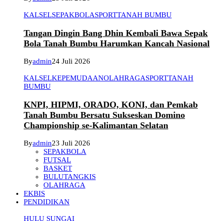
KALSEL
SEPAKBOLA
SPORT
TANAH BUMBU
Tangan Dingin Bang Dhin Kembali Bawa Sepak
Bola Tanah Bumbu Harumkan Kancah Nasional
By
admin
24 Juli 2026
KALSEL
KEPEMUDAAN
OLAHRAGA
SPORT
TANAH
BUMBU
KNPI, HIPMI, ORADO, KONI, dan Pemkab
Tanah Bumbu Bersatu Sukseskan Domino
Championship se-Kalimantan Selatan
By
admin
23 Juli 2026
SEPAKBOLA
FUTSAL
BASKET
BULUTANGKIS
OLAHRAGA
EKBIS
PENDIDIKAN
HULU SUNGAI