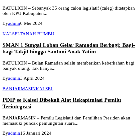
BATULICIN – Sebanyak 35 orang calon legislatif (caleg) ditetapkan
oleh KPU Kabupaten...
By
admin
6 Mei 2024
KALSEL
TANAH BUMBU
SMAN 1 Sungai Loban Gelar Ramadan Berbagi: Bagi-
bagi Takjil hingga Santuni Anak Yatim
BATULICIN – Bulan Ramadan selalu memberikan keberkahan bagi
banyak orang. Tak hanya...
By
admin
3 April 2024
BANJARMASIN
KALSEL
PDIP se Kalsel Dibekali Alat Rekapitulasi Pemilu
Terintegrasi
BANJARMASIN – Pemilu Legislatif dan Pemilihan Presiden akan
memasuki puncak pemungutan suara...
By
admin
16 Januari 2024