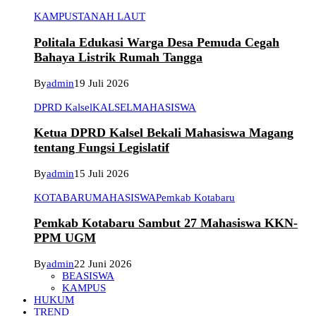
KAMPUS
TANAH LAUT
Politala Edukasi Warga Desa Pemuda Cegah
Bahaya Listrik Rumah Tangga
By
admin
19 Juli 2026
DPRD Kalsel
KALSEL
MAHASISWA
Ketua DPRD Kalsel Bekali Mahasiswa Magang
tentang Fungsi Legislatif
By
admin
15 Juli 2026
KOTABARU
MAHASISWA
Pemkab Kotabaru
Pemkab Kotabaru Sambut 27 Mahasiswa KKN-
PPM UGM
By
admin
22 Juni 2026
BEASISWA
KAMPUS
HUKUM
TREND