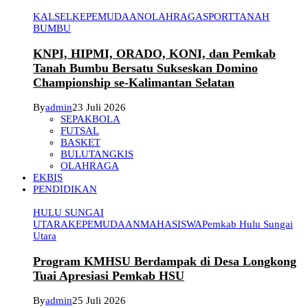
KALSEL
KEPEMUDAAN
OLAHRAGA
SPORT
TANAH
BUMBU
KNPI, HIPMI, ORADO, KONI, dan Pemkab
Tanah Bumbu Bersatu Sukseskan Domino
Championship se-Kalimantan Selatan
By
admin
23 Juli 2026
SEPAKBOLA
FUTSAL
BASKET
BULUTANGKIS
OLAHRAGA
EKBIS
PENDIDIKAN
HULU SUNGAI
UTARA
KEPEMUDAAN
MAHASISWA
Pemkab Hulu Sungai
Utara
Program KMHSU Berdampak di Desa Longkong
Tuai Apresiasi Pemkab HSU
By
admin
25 Juli 2026