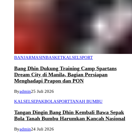
BANJARMASIN
BASKET
KALSEL
SPORT
Bang Dhin Dukung Training Camp Spartans
Dream City di Manila, Bagian Persiapan
Menghadapi Prapon dan PON
By
admin
25 Juli 2026
KALSEL
SEPAKBOLA
SPORT
TANAH BUMBU
Tangan Dingin Bang Dhin Kembali Bawa Sepak
Bola Tanah Bumbu Harumkan Kancah Nasional
By
admin
24 Juli 2026