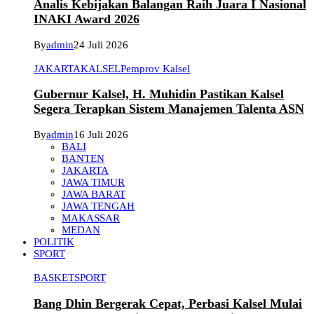
Analis Kebijakan Balangan Raih Juara I Nasional
INAKI Award 2026
By
admin
24 Juli 2026
JAKARTA
KALSEL
Pemprov Kalsel
Gubernur Kalsel, H. Muhidin Pastikan Kalsel
Segera Terapkan Sistem Manajemen Talenta ASN
By
admin
16 Juli 2026
BALI
BANTEN
JAKARTA
JAWA TIMUR
JAWA BARAT
JAWA TENGAH
MAKASSAR
MEDAN
POLITIK
SPORT
BASKET
SPORT
Bang Dhin Bergerak Cepat, Perbasi Kalsel Mulai