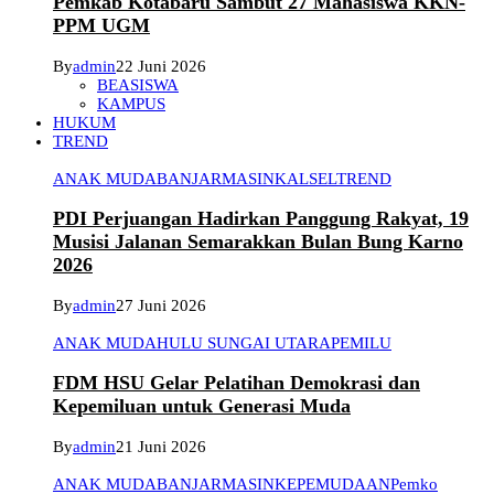
Pemkab Kotabaru Sambut 27 Mahasiswa KKN-
PPM UGM
By
admin
22 Juni 2026
BEASISWA
KAMPUS
HUKUM
TREND
ANAK MUDA
BANJARMASIN
KALSEL
TREND
PDI Perjuangan Hadirkan Panggung Rakyat, 19
Musisi Jalanan Semarakkan Bulan Bung Karno
2026
By
admin
27 Juni 2026
ANAK MUDA
HULU SUNGAI UTARA
PEMILU
FDM HSU Gelar Pelatihan Demokrasi dan
Kepemiluan untuk Generasi Muda
By
admin
21 Juni 2026
ANAK MUDA
BANJARMASIN
KEPEMUDAAN
Pemko