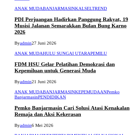
ANAK MUDA
BANJARMASIN
KALSEL
TREND
PDI Perjuangan Hadirkan Panggung Rakyat, 19
Musisi Jalanan Semarakkan Bulan Bung Karno
2026
By
admin
27 Juni 2026
ANAK MUDA
HULU SUNGAI UTARA
PEMILU
FDM HSU Gelar Pelatihan Demokrasi dan
Kepemiluan untuk Generasi Muda
By
admin
21 Juni 2026
ANAK MUDA
BANJARMASIN
KEPEMUDAAN
Pemko
Banjarmasin
PENDIDIKAN
Pemko Banjarmasin Cari Solusi Atasi Kenakalan
Remaja dan Aksi Kekerasan
By
admin
6 Mei 2026