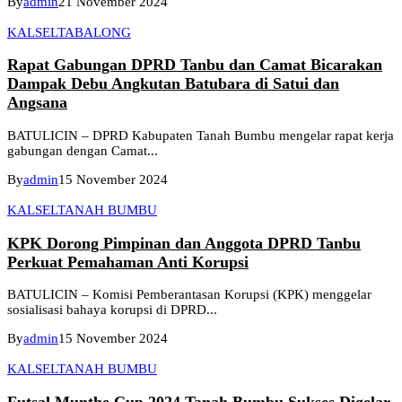
By
admin
21 November 2024
KALSEL
TABALONG
Rapat Gabungan DPRD Tanbu dan Camat Bicarakan
Dampak Debu Angkutan Batubara di Satui dan
Angsana
BATULICIN – DPRD Kabupaten Tanah Bumbu mengelar rapat kerja
gabungan dengan Camat...
By
admin
15 November 2024
KALSEL
TANAH BUMBU
KPK Dorong Pimpinan dan Anggota DPRD Tanbu
Perkuat Pemahaman Anti Korupsi
BATULICIN – Komisi Pemberantasan Korupsi (KPK) menggelar
sosialisasi bahaya korupsi di DPRD...
By
admin
15 November 2024
KALSEL
TANAH BUMBU
Futsal Munthe Cup 2024 Tanah Bumbu Sukses Digelar