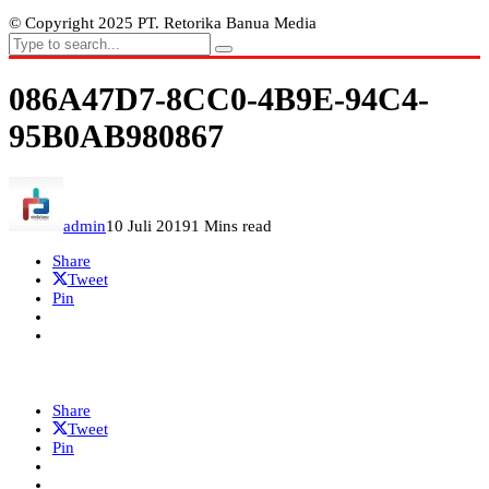
© Copyright 2025 PT. Retorika Banua Media
086A47D7-8CC0-4B9E-94C4-
95B0AB980867
admin
10 Juli 2019
1 Mins read
Share
Tweet
Pin
Share
Tweet
Pin