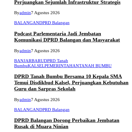
Perjuangkan Sejumlah Infrastruktur Strategis
By
admin
7 Agustus 2026
BALANGAN
DPRD Balangan
Podcast Parlementaria Jadi Jembatan
Komunikasi DPRD Balangan dan Masyarakat
By
admin
7 Agustus 2026
BANJARBARU
DPRD Tanah
Bumbu
KALSEL
PEMERINTAHAN
TANAH BUMBU
DPRD Tanah Bumbu Bersama 10 Kepala SMA
Temui Disdikbud Kalsel, Perjuangkan Kebutuhan
Guru dan Sarpras Sekolah
By
admin
7 Agustus 2026
BALANGAN
DPRD Balangan
DPRD Balangan Dorong Perbaikan Jembatan
Rusak di Muara Ninian