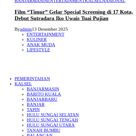
BANJARMASIN
ENTERTAINMENT
KALSEL
NASIONAL
Film “Timur” Gelar Special Screening di 17 Kota,
Debut Sutradara Iko Uwais Tuai Pujian
By
admin
13 Desember 2025
ENTERTAINMENT
KULINER
ANAK MUDA
LIFESTYLE
PEMERINTAHAN
KALSEL
BANJARMASIN
BARITO KUALA
BANJARBARU
BANJAR
TAPIN
HULU SUNGAI SELATAN
HULU SUNGAI TENGAH
HULU SUNGAI UTARA
TANAH BUMBU
BALANGAN