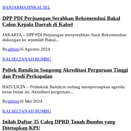
BANJARMASIN
KALSEL
DPP PDI Perjuangan Serahkan Rekomendasi Bakal
Calon Kepala Daerah di Kalsel
JAKARTA – DPP PDI Perjuangan menyerahkan Surat Rekomendasi
dukungan ke sejumlah Bakal...
By
admin
16 Agustus 2024
KALSEL
TANAH BUMBU
Poltek Batulicin Songsong Akreditasi Perguruan Tinggi
dan Prodi Perkapalan
BATULICIN – Politeknik Batulicin sedang mempersiapkan agenda
besar bulan ini. Akreditasi perguruan...
By
admin
16 Mei 2024
KALSEL
TANAH BUMBU
Inilah Daftar 35 Caleg DPRD Tanah Bumbu yang
Ditetapkan KPU