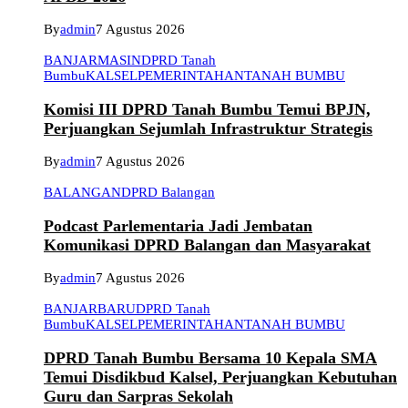
By
admin
7 Agustus 2026
BANJARMASIN
DPRD Tanah
Bumbu
KALSEL
PEMERINTAHAN
TANAH BUMBU
Komisi III DPRD Tanah Bumbu Temui BPJN,
Perjuangkan Sejumlah Infrastruktur Strategis
By
admin
7 Agustus 2026
BALANGAN
DPRD Balangan
Podcast Parlementaria Jadi Jembatan
Komunikasi DPRD Balangan dan Masyarakat
By
admin
7 Agustus 2026
BANJARBARU
DPRD Tanah
Bumbu
KALSEL
PEMERINTAHAN
TANAH BUMBU
DPRD Tanah Bumbu Bersama 10 Kepala SMA
Temui Disdikbud Kalsel, Perjuangkan Kebutuhan
Guru dan Sarpras Sekolah