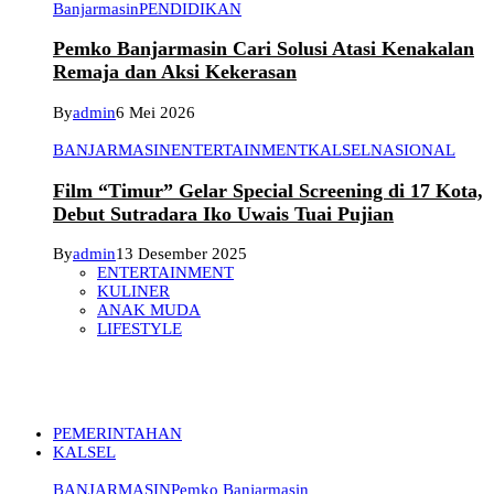
Banjarmasin
PENDIDIKAN
Pemko Banjarmasin Cari Solusi Atasi Kenakalan
Remaja dan Aksi Kekerasan
By
admin
6 Mei 2026
BANJARMASIN
ENTERTAINMENT
KALSEL
NASIONAL
Film “Timur” Gelar Special Screening di 17 Kota,
Debut Sutradara Iko Uwais Tuai Pujian
By
admin
13 Desember 2025
ENTERTAINMENT
KULINER
ANAK MUDA
LIFESTYLE
PEMERINTAHAN
KALSEL
BANJARMASIN
Pemko Banjarmasin