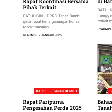
Rapat Koordinasi Bersama
di Bat
Pihak Terkait
BATULIC
menggel
BATULICIN – DPRD Tanah Bumbu
terkait 
gelar rapat kerja gabungan komisi
terkait masalah...
BY
ADMIN
BY
ADMIN
7 JANUARI 2025
KALSEL
TANAH BUMBU
Rapat Paripurna
Bahas
Pengesahan Perda 2025
Tanah