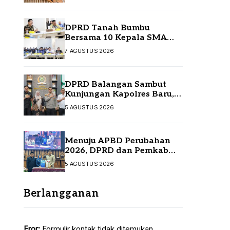
Infrastruktur Strategis
DPRD Tanah Bumbu
Bersama 10 Kepala SMA
Temui Disdikbud Kalsel,
7 AGUSTUS 2026
Perjuangkan Kebutuhan
Guru dan Sarpras Sekolah
DPRD Balangan Sambut
Kunjungan Kapolres Baru,
Perkuat Sinergi
5 AGUSTUS 2026
Menuju APBD Perubahan
2026, DPRD dan Pemkab
Tanah Bumbu Resmi
5 AGUSTUS 2026
Sepakati KUA-PPAS
Berlangganan
Eror:
Formulir kontak tidak ditemukan.