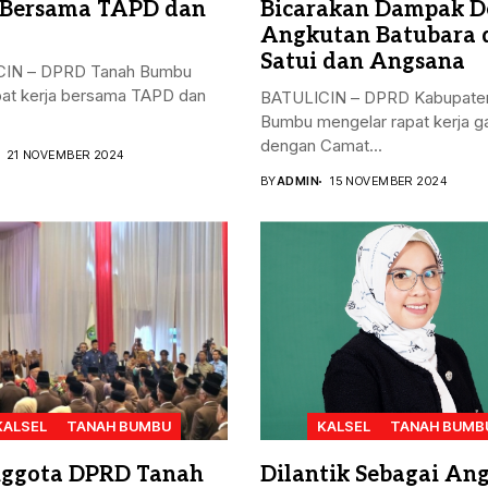
 Bersama TAPD dan
Bicarakan Dampak D
Angkutan Batubara 
Satui dan Angsana
IN – DPRD Tanah Bumbu
pat kerja bersama TAPD dan
BATULICIN – DPRD Kabupate
Bumbu mengelar rapat kerja 
dengan Camat...
21 NOVEMBER 2024
BY
ADMIN
15 NOVEMBER 2024
KALSEL
TANAH BUMBU
KALSEL
TANAH BUMB
ggota DPRD Tanah
Dilantik Sebagai An