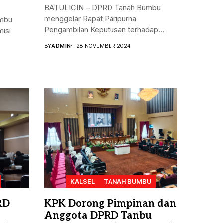
BATULICIN – DPRD Tanah Bumbu
menggelar Rapat Paripurna
mbu
Pengambilan Keputusan terhadap
isi
Rancangan...
BY
ADMIN
28 NOVEMBER 2024
KALSEL
TANAH BUMBU
RD
KPK Dorong Pimpinan dan
Anggota DPRD Tanbu