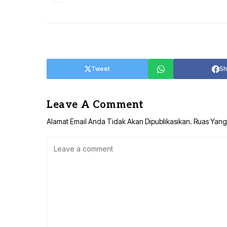
TANAH BUMBU
TABALONG
BALANGAN
TANAH LAUT
TABALONG
KOTABARU
Tweet
Sh
TANAH LAUT
KOTABARU
Leave A Comment
Alamat Email Anda Tidak Akan Dipublikasikan.
Ruas Yang