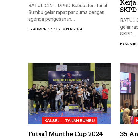
Kerja
BATULICIN – DPRD Kabupaten Tanah
SKPD
Bumbu gelar rapat paripurna dengan
agenda pengesahan...
BATULIC
gelar ra
BY
ADMIN
27 NOVEMBER 2024
SKPD...
BY
ADMIN
KALSEL
TANAH BUMBU
Futsal Munthe Cup 2024
35 An