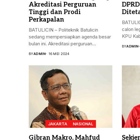
Akreditasi Perguruan
DPRD
Tinggi dan Prodi
Ditet
Perkapalan
BATULIC
calon le
BATULICIN – Politeknik Batulicin
KPU Kab
sedang mempersiapkan agenda besar
bulan ini. Akreditasi perguruan...
BY
ADMIN
BY
ADMIN
16 MEI 2024
JAKARTA
NASIONAL
Gibran Makro, Mahfud
Sekje