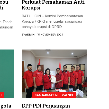
ebu
Perkuat Pemahaman Anti
di
Korupsi
BATULICIN – Komisi Pemberantasan
Korupsi (KPK) menggelar sosialisasi
n Tanah
bahaya korupsi di DPRD...
gabungan
BY
ADMIN
15 NOVEMBER 2024
U
BANJARMASIN
KALSEL
ggota
DPP PDI Perjuangan