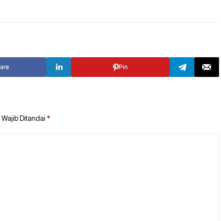
are
Pin
 Wajib Ditandai
*