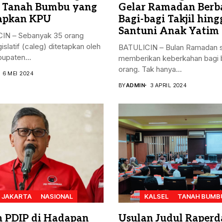
 Tanah Bumbu yang
Gelar Ramadan Berba
apkan KPU
Bagi-bagi Takjil hing
Santuni Anak Yatim
IN – Sebanyak 35 orang
gislatif (caleg) ditetapkan oleh
BATULICIN – Bulan Ramadan s
upaten...
memberikan keberkahan bagi 
orang. Tak hanya...
6 MEI 2024
BY
ADMIN
3 APRIL 2024
JAKARTA
NASIONAL
KALSEL
TANAH BUMB
n PDIP di Hadapan
Usulan Judul Raperd