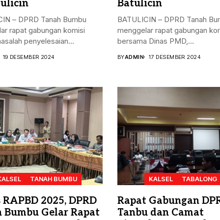
ulicin
Batulicin
IN – DPRD Tanah Bumbu
BATULICIN – DPRD Tanah Bu
ar rapat gabungan komisi
menggelar rapat gabungan kom
masalah penyelesaian...
bersama Dinas PMD,...
19 DESEMBER 2024
BY
ADMIN
17 DESEMBER 2024
KALSEL
TANAH BUMBU
KALSEL
TABALONG
 RAPBD 2025, DPRD
Rapat Gabungan DP
 Bumbu Gelar Rapat
Tanbu dan Camat