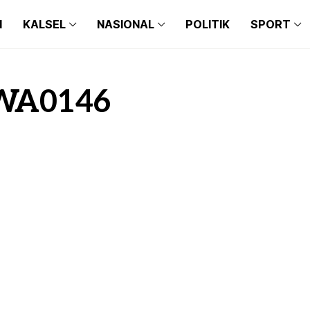
N
KALSEL
NASIONAL
POLITIK
SPORT
WA0146