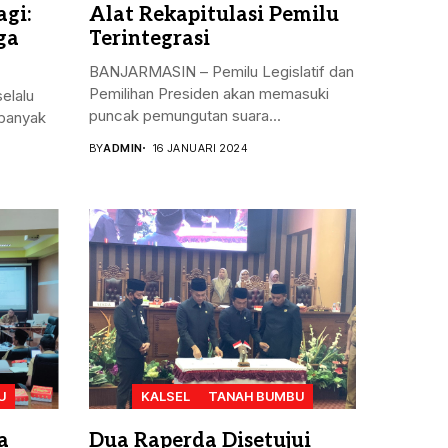
gi:
Alat Rekapitulasi Pemilu
ga
Terintegrasi
BANJARMASIN – Pemilu Legislatif dan
Pemilihan Presiden akan memasuki
elalu
puncak pemungutan suara...
banyak
BY
ADMIN
16 JANUARI 2024
U
KALSEL
TANAH BUMBU
a
Dua Raperda Disetujui