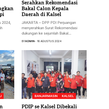
Serahkan Rekomendasi
angkan
Bakal Calon Kepala
pi
Daerah di Kalsel
s 2024,
JAKARTA – DPP PDI Perjuangan
ah
menyerahkan Surat Rekomendasi
dukungan ke sejumlah Bakal...
BY
ADMIN
16 AGUSTUS 2024
U
BANJARMASIN
KALSEL
n
PDIP se Kalsel Dibekali