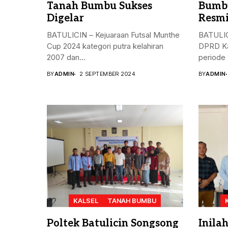
Tanah Bumbu Sukses
Bumbu
Digelar
Resmi
BATULICIN – Kejuaraan Futsal Munthe
BATULIC
Cup 2024 kategori putra kelahiran
DPRD Ka
2007 dan...
periode 
BY
ADMIN
2 SEPTEMBER 2024
BY
ADMIN
KALSEL
TANAH BUMBU
Poltek Batulicin Songsong
Inila