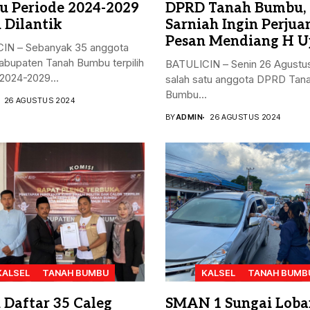
 Periode 2024-2029
DPRD Tanah Bumbu,
 Dilantik
Sarniah Ingin Perju
Pesan Mendiang H U
IN – Sebanyak 35 anggota
bupaten Tanah Bumbu terpilih
BATULICIN – Senin 26 Agustu
2024-2029...
salah satu anggota DPRD Tan
Bumbu...
26 AGUSTUS 2024
BY
ADMIN
26 AGUSTUS 2024
KALSEL
TANAH BUMBU
KALSEL
TANAH BUMB
h Daftar 35 Caleg
SMAN 1 Sungai Loba