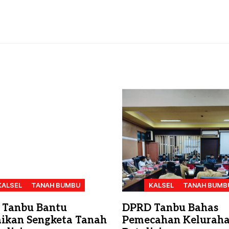
KALSEL
TANAH BUMBU
KALSEL
TANAH BUMB
 Tanbu Bantu
DPRD Tanbu Bahas
aikan Sengketa Tanah
Pemecahan Kelurah