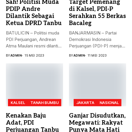
Sah! Politisi Muda
Target Pemenang
PDIP Andre
di Kalsel, PDI-P
Dilantik Sebagai
Serahkan 55 Berkas
Ketua DPRD Tanbu
Bacaleg
BATULICIN – Politisi muda
BANJARMASIN – Partai
PDI Perjuangan, Andrean
Demokrasi Indonesia
Atma Maulani resmi dilantik
Perjuangan (PDI-P) menjadi
sebagai...
parpol kedua yang
BY
ADMIN
15 MEI 2023
BY
ADMIN
11 MEI 2023
menyerahkan...
KALSEL
TANAH BUMBU
JAKARTA
NASIONAL
Kenakan Baju
Ganjar Disudutkan,
Adat, PDI
Megawati: Rakyat
Perjuangan Tanbu
Punya Mata Hati