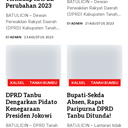
BATULICIN – Dewan
Perubahan 2023
Perwakilan Rakyat Daerah
(DPRD) Kabupaten Tanah
BATULICIN – Dewan
Bumbu (Tanbu),
Perwakilan Rakyat Daerah
BY
ADMIN
21 AGUSTUS 2023
menggelar...
(DPRD) Kabupaten Tanah
Bumbu (Tanbu) menggelar...
BY
ADMIN
23 AGUSTUS 2023
KALSEL
TANAH BUMBU
KALSEL
TANAH BUMBU
DPRD Tanbu
Bupati-Sekda
Dengarkan Pidato
Absen, Rapat
Kenegaraan
Paripurna DPRD
Presiden Jokowi
Tanbu Ditunda!
BATULICIN – DPRD Tanah
BATULICIN – Lantaran tidak