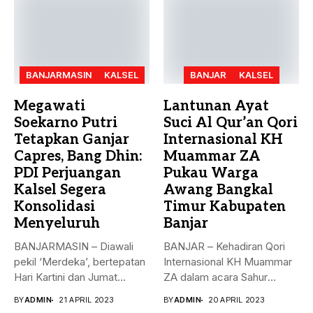
BANJARMASIN
KALSEL
BANJAR
KALSEL
Megawati
Lantunan Ayat
Soekarno Putri
Suci Al Qur’an Qori
Tetapkan Ganjar
Internasional KH
Capres, Bang Dhin:
Muammar ZA
PDI Perjuangan
Pukau Warga
Kalsel Segera
Awang Bangkal
Konsolidasi
Timur Kabupaten
Menyeluruh
Banjar
BANJARMASIN – Diawali
BANJAR – Kehadiran Qori
pekil ‘Merdeka’, bertepatan
Internasional KH Muammar
Hari Kartini dan Jumat
ZA dalam acara Sahur
Berkah, 21...
Bersama...
BY
ADMIN
21 APRIL 2023
BY
ADMIN
20 APRIL 2023