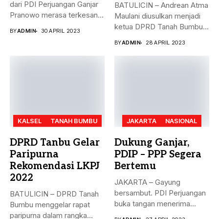
dari PDI Perjuangan Ganjar
BATULICIN – Andrean Atma
Pranowo merasa terkesan
Maulani diusulkan menjadi
dengan...
ketua DPRD Tanah Bumbu,
BY
ADMIN
30 APRIL 2023
menggantikan...
BY
ADMIN
28 APRIL 2023
KALSEL
TANAH BUMBU
JAKARTA
NASIONAL
DPRD Tanbu Gelar
Dukung Ganjar,
Paripurna
PDIP – PPP Segera
Rekomendasi LKPJ
Bertemu
2022
JAKARTA – Gayung
bersambut. PDI Perjuangan
BATULICIN – DPRD Tanah
buka tangan menerima
Bumbu menggelar rapat
dukungan Partai Persatuan...
paripurna dalam rangka