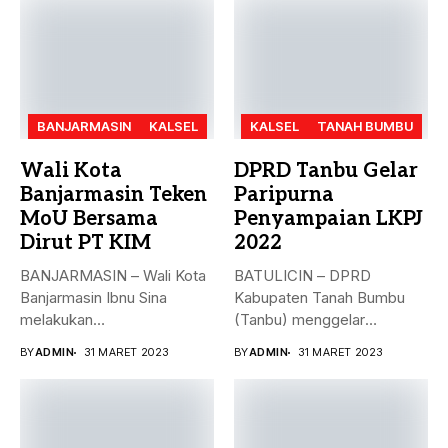
BANJARMASIN
KALSEL
KALSEL
TANAH BUMBU
Wali Kota
DPRD Tanbu Gelar
Banjarmasin Teken
Paripurna
MoU Bersama
Penyampaian LKPJ
Dirut PT KIM
2022
BANJARMASIN – Wali Kota
BATULICIN – DPRD
Banjarmasin Ibnu Sina
Kabupaten Tanah Bumbu
melakukan
(Tanbu) menggelar
penandatanganan nota
paripurna dalam rangka
BY
ADMIN
31 MARET 2023
BY
ADMIN
31 MARET 2023
kesepakatan bersama...
Penyampaian...