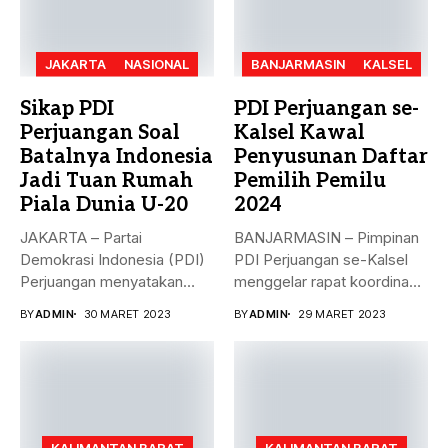
JAKARTA
NASIONAL
BANJARMASIN
KALSEL
Sikap PDI
PDI Perjuangan se-
Perjuangan Soal
Kalsel Kawal
Batalnya Indonesia
Penyusunan Daftar
Jadi Tuan Rumah
Pemilih Pemilu
Piala Dunia U-20
2024
JAKARTA – Partai
BANJARMASIN – Pimpinan
Demokrasi Indonesia (PDI)
PDI Perjuangan se-Kalsel
Perjuangan menyatakan
menggelar rapat koordinasi
sikap terkait batalnya
teknis dalam rangka...
BY
ADMIN
30 MARET 2023
BY
ADMIN
29 MARET 2023
Indonesia...