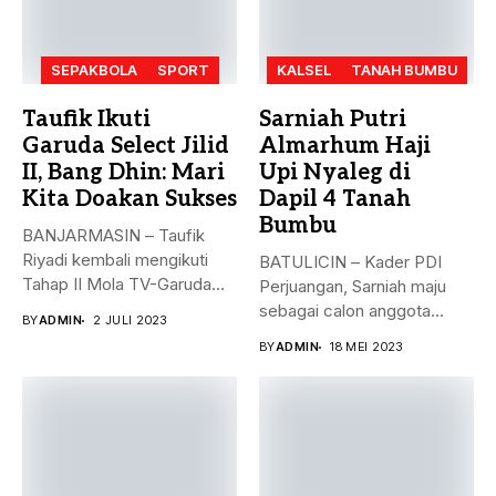
SEPAKBOLA
SPORT
KALSEL
TANAH BUMBU
Taufik Ikuti
Sarniah Putri
Garuda Select Jilid
Almarhum Haji
II, Bang Dhin: Mari
Upi Nyaleg di
Kita Doakan Sukses
Dapil 4 Tanah
Bumbu
BANJARMASIN – Taufik
Riyadi kembali mengikuti
BATULICIN – Kader PDI
Tahap II Mola TV-Garuda
Perjuangan, Sarniah maju
Select Jilid...
sebagai calon anggota
BY
ADMIN
2 JULI 2023
legislatif di...
BY
ADMIN
18 MEI 2023