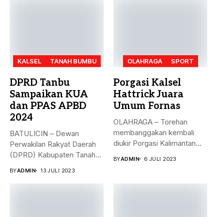
KALSEL
TANAH BUMBU
OLAHRAGA
SPORT
DPRD Tanbu
Porgasi Kalsel
Sampaikan KUA
Hattrick Juara
dan PPAS APBD
Umum Fornas
2024
OLAHRAGA – Torehan
membanggakan kembali
BATULICIN – Dewan
diukir Porgasi Kalimantan
Perwakilan Rakyat Daerah
Selatan pada ajang Fornas...
(DPRD) Kabupaten Tanah
BY
ADMIN
6 JULI 2023
Bumbu (Tanbu) menggelar...
BY
ADMIN
13 JULI 2023