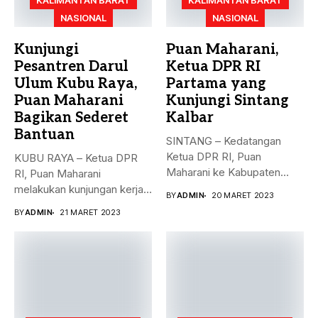
KALIMANTAN BARAT
KALIMANTAN BARAT
NASIONAL
NASIONAL
Kunjungi
Puan Maharani,
Pesantren Darul
Ketua DPR RI
Ulum Kubu Raya,
Partama yang
Puan Maharani
Kunjungi Sintang
Bagikan Sederet
Kalbar
Bantuan
SINTANG – Kedatangan
Ketua DPR RI, Puan
KUBU RAYA – Ketua DPR
Maharani ke Kabupaten
RI, Puan Maharani
Sintang, Kalimantan...
melakukan kunjungan kerja
BY
ADMIN
20 MARET 2023
ke...
BY
ADMIN
21 MARET 2023