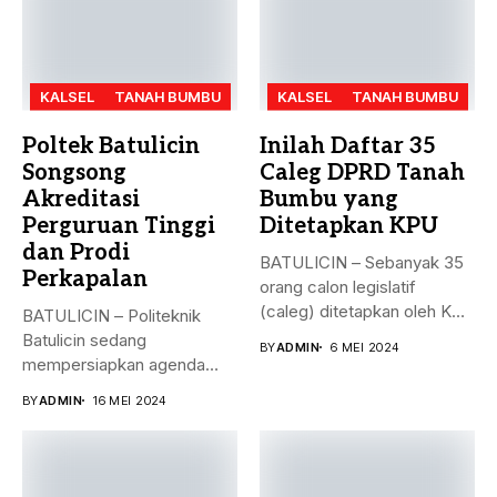
KALSEL
TANAH BUMBU
KALSEL
TANAH BUMBU
Poltek Batulicin
Inilah Daftar 35
Songsong
Caleg DPRD Tanah
Akreditasi
Bumbu yang
Perguruan Tinggi
Ditetapkan KPU
dan Prodi
BATULICIN – Sebanyak 35
Perkapalan
orang calon legislatif
(caleg) ditetapkan oleh KPU
BATULICIN – Politeknik
Kabupaten...
Batulicin sedang
BY
ADMIN
6 MEI 2024
mempersiapkan agenda
besar bulan ini. Akreditasi
BY
ADMIN
16 MEI 2024
perguruan...