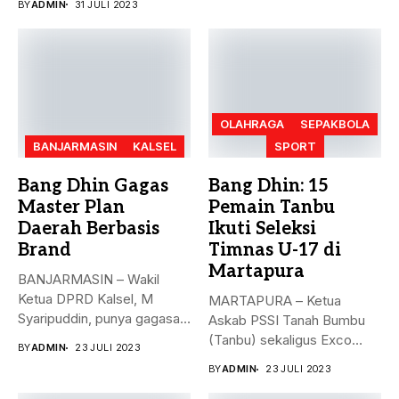
BY
ADMIN
31 JULI 2023
OLAHRAGA
SEPAKBOLA
BANJARMASIN
KALSEL
SPORT
Bang Dhin Gagas
Bang Dhin: 15
Master Plan
Pemain Tanbu
Daerah Berbasis
Ikuti Seleksi
Brand
Timnas U-17 di
Martapura
BANJARMASIN – Wakil
Ketua DPRD Kalsel, M
MARTAPURA – Ketua
Syaripuddin, punya gagasan
Askab PSSI Tanah Bumbu
baru. Apa...
(Tanbu) sekaligus Exco
BY
ADMIN
23 JULI 2023
Asprov PSSI...
BY
ADMIN
23 JULI 2023