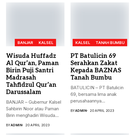
BANJAR
KALSEL
KALSEL
TANAH BUMBU
Wisuda Huffadz
PT Batulicin 69
Al Qur’an, Paman
Serahkan Zakat
Birin Puji Santri
Kepada BAZNAS
Madrasah
Tanah Bumbu
Tahfidzul Qur’an
BATULICIN – PT Batulicin
Darussalam
69, bersama lima anak
perusahaannya
BANJAR – Gubernur Kalsel
menyerahkan Zakat Ma’al...
Sahbirin Noor atau Paman
BY
ADMIN
20 APRIL 2023
Birin menghadiri Wisuda
Huffadz...
BY
ADMIN
20 APRIL 2023