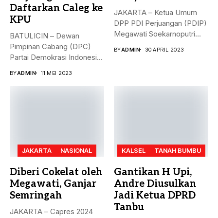
Daftarkan Caleg ke
JAKARTA – Ketua Umum
KPU
DPP PDI Perjuangan (PDIP)
Megawati Soekarnoputri
BATULICIN – Dewan
membela Ganjar...
Pimpinan Cabang (DPC)
BY
ADMIN
30 APRIL 2023
Partai Demokrasi Indonesia
(PDI) Perjuangan
BY
ADMIN
11 MEI 2023
Kabupaten...
JAKARTA
NASIONAL
KALSEL
TANAH BUMBU
Diberi Cokelat oleh
Gantikan H Upi,
Megawati, Ganjar
Andre Diusulkan
Semringah
Jadi Ketua DPRD
Tanbu
JAKARTA – Capres 2024