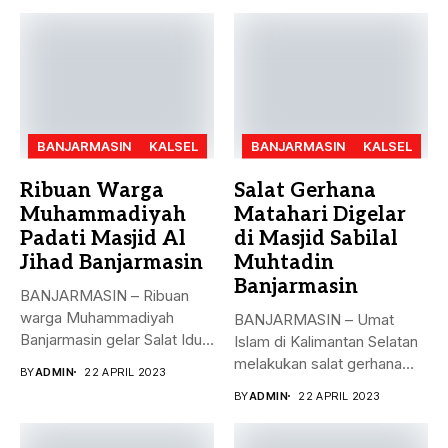
BANJARMASIN
KALSEL
BANJARMASIN
KALSEL
Ribuan Warga
Salat Gerhana
Muhammadiyah
Matahari Digelar
Padati Masjid Al
di Masjid Sabilal
Jihad Banjarmasin
Muhtadin
Banjarmasin
BANJARMASIN – Ribuan
warga Muhammadiyah
BANJARMASIN – Umat
Banjarmasin gelar Salat Idul
Islam di Kalimantan Selatan
Fitri Jumat (21/4)...
melakukan salat gerhana
BY
ADMIN
22 APRIL 2023
matahari (khusyu...
BY
ADMIN
22 APRIL 2023