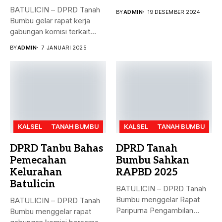
masalah penyelesaian...
BATULICIN – DPRD Tanah
BY
ADMIN
19 DESEMBER 2024
Bumbu gelar rapat kerja
gabungan komisi terkait
masalah...
BY
ADMIN
7 JANUARI 2025
KALSEL
TANAH BUMBU
KALSEL
TANAH BUMBU
DPRD Tanbu Bahas
DPRD Tanah
Pemecahan
Bumbu Sahkan
Kelurahan
RAPBD 2025
Batulicin
BATULICIN – DPRD Tanah
Bumbu menggelar Rapat
BATULICIN – DPRD Tanah
Paripurna Pengambilan
Bumbu menggelar rapat
Keputusan terhadap