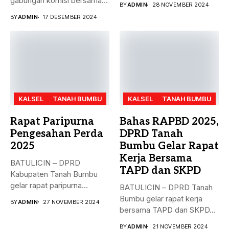
gabungan komisi bersama
BY
ADMIN
28 NOVEMBER 2024
Rancangan...
Dinas PMD,...
BY
ADMIN
17 DESEMBER 2024
KALSEL
TANAH BUMBU
KALSEL
TANAH BUMBU
Rapat Paripurna
Bahas RAPBD 2025,
Pengesahan Perda
DPRD Tanah
2025
Bumbu Gelar Rapat
Kerja Bersama
BATULICIN – DPRD
TAPD dan SKPD
Kabupaten Tanah Bumbu
gelar rapat paripurna
BATULICIN – DPRD Tanah
dengan agenda
Bumbu gelar rapat kerja
BY
ADMIN
27 NOVEMBER 2024
pengesahan...
bersama TAPD dan SKPD...
BY
ADMIN
21 NOVEMBER 2024