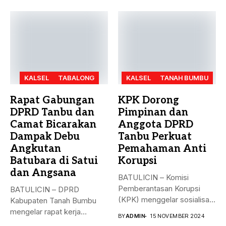
KALSEL
TABALONG
KALSEL
TANAH BUMBU
Rapat Gabungan
KPK Dorong
DPRD Tanbu dan
Pimpinan dan
Camat Bicarakan
Anggota DPRD
Dampak Debu
Tanbu Perkuat
Angkutan
Pemahaman Anti
Batubara di Satui
Korupsi
dan Angsana
BATULICIN – Komisi
Pemberantasan Korupsi
BATULICIN – DPRD
(KPK) menggelar sosialisasi
Kabupaten Tanah Bumbu
bahaya korupsi di DPRD...
mengelar rapat kerja
BY
ADMIN
15 NOVEMBER 2024
gabungan dengan Camat...