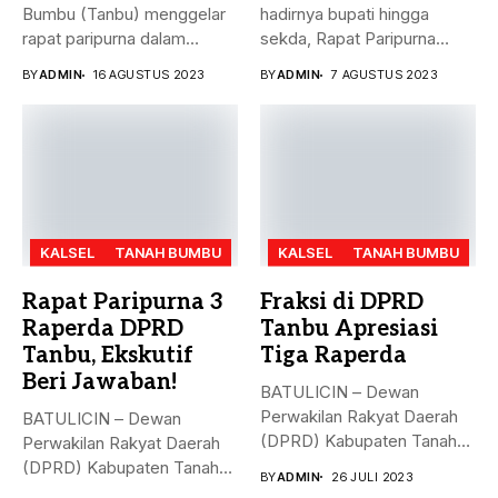
Bumbu (Tanbu) menggelar
hadirnya bupati hingga
rapat paripurna dalam
sekda, Rapat Paripurna
rangka mendengarkan...
Penandatanganan Nota...
BY
ADMIN
16 AGUSTUS 2023
BY
ADMIN
7 AGUSTUS 2023
KALSEL
TANAH BUMBU
KALSEL
TANAH BUMBU
Rapat Paripurna 3
Fraksi di DPRD
Raperda DPRD
Tanbu Apresiasi
Tanbu, Ekskutif
Tiga Raperda
Beri Jawaban!
BATULICIN – Dewan
Perwakilan Rakyat Daerah
BATULICIN – Dewan
(DPRD) Kabupaten Tanah
Perwakilan Rakyat Daerah
Bumbu (Tanbu) menggelar...
(DPRD) Kabupaten Tanah
BY
ADMIN
26 JULI 2023
Bumbu (Tanbu) menggelar...