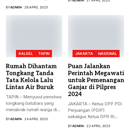
BY
ADMIN
27 APRIL 2023
rekomendasi Dewan...
BY
ADMIN
28 APRIL 2023
KALSEL
TAPIN
JAKARTA
NASIONAL
Rumah Dihantam
Puan Jalankan
Tongkang Tanda
Perintah Megawati
Tata Kelola Lalu
untuk Pemenangan
Lintas Air Buruk
Ganjar di Pilpres
2024
TAPIN – Menyusul peristiwa
tongkang batubara yang
JAKARTA – Ketua DPP PDI
menabrak rumah warga di
Perjuangan (PDIP)
Desa...
sekaligus Ketua DPR RI
BY
ADMIN
24 APRIL 2023
Puan...
BY
ADMIN
22 APRIL 2023