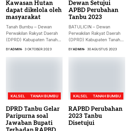
Kawasan Hutan
Dewan Setujui
dapat dikelola oleh
APBD Perubahan
masyarakat
Tanbu 2023
Tanah Bumbu – Dewan
BATULICIN – Dewan
Perwakilan Rakyat Daerah
Perwakilan Rakyat Daerah
(DPRD) Kabupaten Tanah
(DPRD) Kabupaten Tanah
Bumbu (...
Bumbu (Tanbu) menggelar...
BY
ADMIN
3 OKTOBER 2023
BY
ADMIN
30 AGUSTUS 2023
KALSEL
TANAH BUMBU
KALSEL
TANAH BUMBU
DPRD Tanbu Gelar
RAPBD Perubahan
Paripurna soal
2023 Tanbu
Jawaban Bupati
Disetujui
Terhadap RAPBD