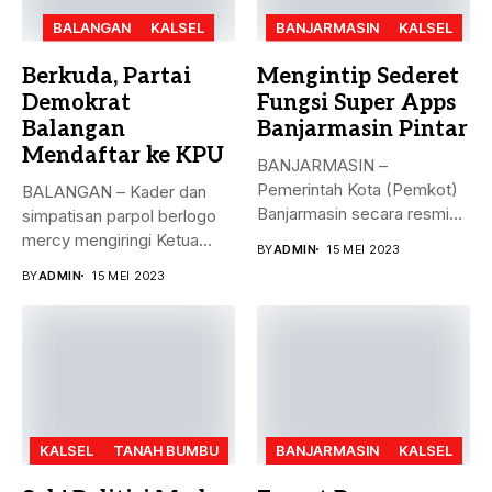
BALANGAN
KALSEL
BANJARMASIN
KALSEL
Berkuda, Partai
Mengintip Sederet
Demokrat
Fungsi Super Apps
Balangan
Banjarmasin Pintar
Mendaftar ke KPU
BANJARMASIN –
Pemerintah Kota (Pemkot)
BALANGAN – Kader dan
Banjarmasin secara resmi
simpatisan parpol berlogo
meluncurkan Super Apps
mercy mengiringi Ketua
BY
ADMIN
15 MEI 2023
Banjarmasin...
DPC Partai...
BY
ADMIN
15 MEI 2023
KALSEL
TANAH BUMBU
BANJARMASIN
KALSEL