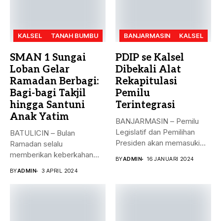
KALSEL
TANAH BUMBU
BANJARMASIN
KALSEL
SMAN 1 Sungai
PDIP se Kalsel
Loban Gelar
Dibekali Alat
Ramadan Berbagi:
Rekapitulasi
Bagi-bagi Takjil
Pemilu
hingga Santuni
Terintegrasi
Anak Yatim
BANJARMASIN – Pemilu
Legislatif dan Pemilihan
BATULICIN – Bulan
Presiden akan memasuki
Ramadan selalu
puncak pemungutan suara...
memberikan keberkahan
BY
ADMIN
16 JANUARI 2024
bagi banyak orang. Tak
BY
ADMIN
3 APRIL 2024
hanya...