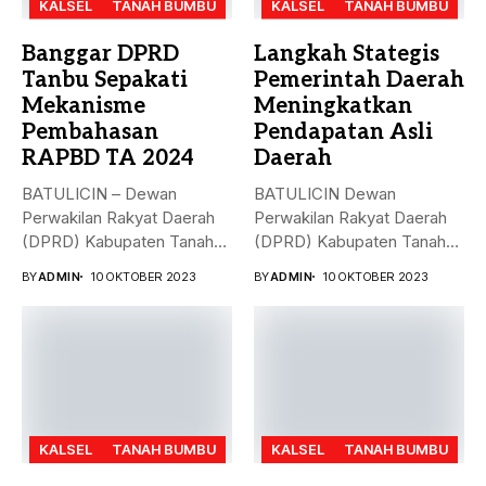
KALSEL
TANAH BUMBU
KALSEL
TANAH BUMBU
Banggar DPRD
Langkah Stategis
Tanbu Sepakati
Pemerintah Daerah
Mekanisme
Meningkatkan
Pembahasan
Pendapatan Asli
RAPBD TA 2024
Daerah
BATULICIN – Dewan
BATULICIN Dewan
Perwakilan Rakyat Daerah
Perwakilan Rakyat Daerah
(DPRD) Kabupaten Tanah
(DPRD) Kabupaten Tanah
Bumbu (Tanbu) menggelar...
Bumbu (Tanbu) menggelar
BY
ADMIN
10 OKTOBER 2023
BY
ADMIN
10 OKTOBER 2023
rapat...
KALSEL
TANAH BUMBU
KALSEL
TANAH BUMBU