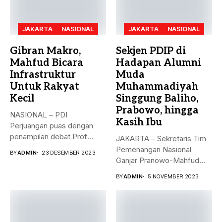
JAKARTA
NASIONAL
JAKARTA
NASIONAL
Gibran Makro,
Sekjen PDIP di
Mahfud Bicara
Hadapan Alumni
Infrastruktur
Muda
Untuk Rakyat
Muhammadiyah
Kecil
Singgung Baliho,
Prabowo, hingga
NASIONAL – PDI
Kasih Ibu
Perjuangan puas dengan
penampilan debat Prof
JAKARTA – Sekretaris Tim
Mahfud sebagai sosok...
Pemenangan Nasional
BY
ADMIN
23 DESEMBER 2023
Ganjar Pranowo-Mahfud
MD, Hasto Kristiyanto,
BY
ADMIN
5 NOVEMBER 2023
menyampaikan...