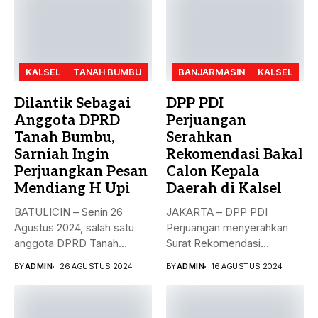
KALSEL
TANAH BUMBU
BANJARMASIN
KALSEL
Dilantik Sebagai
DPP PDI
Anggota DPRD
Perjuangan
Tanah Bumbu,
Serahkan
Sarniah Ingin
Rekomendasi Bakal
Perjuangkan Pesan
Calon Kepala
Mendiang H Upi
Daerah di Kalsel
BATULICIN – Senin 26
JAKARTA – DPP PDI
Agustus 2024, salah satu
Perjuangan menyerahkan
anggota DPRD Tanah
Surat Rekomendasi
Bumbu...
dukungan ke sejumlah
BY
ADMIN
26 AGUSTUS 2024
BY
ADMIN
16 AGUSTUS 2024
Bakal...