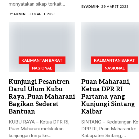
teknis dalam rangka...
menyatakan sikap terkait
BY
ADMIN
29 MARET 2023
batalnya Indonesia...
BY
ADMIN
30 MARET 2023
KALIMANTAN BARAT
KALIMANTAN BARAT
NASIONAL
NASIONAL
Kunjungi Pesantren
Puan Maharani,
Darul Ulum Kubu
Ketua DPR RI
Raya, Puan Maharani
Partama yang
Bagikan Sederet
Kunjungi Sintang
Bantuan
Kalbar
KUBU RAYA – Ketua DPR RI,
SINTANG – Kedatangan Ke
Puan Maharani melakukan
DPR RI, Puan Maharani ke
kunjungan kerja ke...
Kabupaten Sintang,