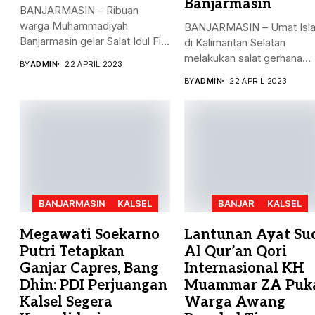
Banjarmasin
BANJARMASIN – Ribuan
warga Muhammadiyah
BANJARMASIN – Umat Isl
Banjarmasin gelar Salat Idul Fitri
di Kalimantan Selatan
Jumat (21/4)...
melakukan salat gerhana
BY
ADMIN
22 APRIL 2023
matahari (khusyu...
BY
ADMIN
22 APRIL 2023
BANJARMASIN
KALSEL
BANJAR
KALSEL
Megawati Soekarno
Lantunan Ayat Su
Putri Tetapkan
Al Qur’an Qori
Ganjar Capres, Bang
Internasional KH
Dhin: PDI Perjuangan
Muammar ZA Puk
Kalsel Segera
Warga Awang