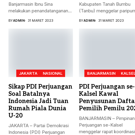
Banjarmasin Ibnu Sina
Kabupaten Tanah Bumbu
melakukan penandatanganan
(Tanbu) menggelar paripur
nota kesepakatan bersama...
dalam rangka Penyampaian.
BY
ADMIN
31 MARET 2023
BY
ADMIN
31 MARET 2023
JAKARTA
NASIONAL
BANJARMASIN
KALSE
Sikap PDI Perjuangan
PDI Perjuangan se-
Soal Batalnya
Kalsel Kawal
Indonesia Jadi Tuan
Penyusunan Dafta
Rumah Piala Dunia
Pemilih Pemilu 20
U-20
BANJARMASIN – Pimpinan
Perjuangan se-Kalsel
JAKARTA – Partai Demokrasi
menggelar rapat koordinasi
Indonesia (PDI) Perjuangan