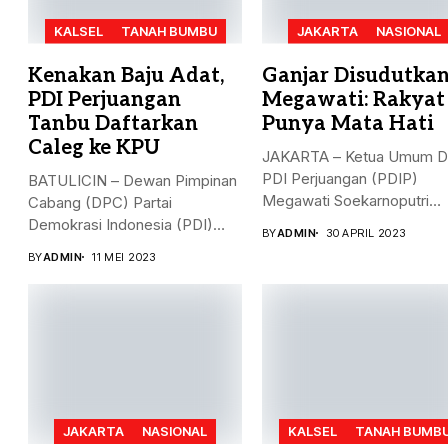
KALSEL
TANAH BUMBU
JAKARTA
NASIONAL
Kenakan Baju Adat,
Ganjar Disudutkan
PDI Perjuangan
Megawati: Rakyat
Tanbu Daftarkan
Punya Mata Hati
Caleg ke KPU
JAKARTA – Ketua Umum 
PDI Perjuangan (PDIP)
BATULICIN – Dewan Pimpinan
Megawati Soekarnoputri
Cabang (DPC) Partai
membela Ganjar...
Demokrasi Indonesia (PDI)
BY
ADMIN
30 APRIL 2023
Perjuangan Kabupaten...
BY
ADMIN
11 MEI 2023
JAKARTA
NASIONAL
KALSEL
TANAH BUMB