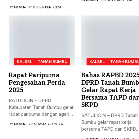
Rancangan...
Dinas PMD,...
BY
ADMIN
17 DESEMBER 2024
KALSEL
TANAH BUMBU
KALSEL
TANAH BUMB
Rapat Paripurna
Bahas RAPBD 2025
Pengesahan Perda
DPRD Tanah Bum
2025
Gelar Rapat Kerja
Bersama TAPD da
BATULICIN – DPRD
SKPD
Kabupaten Tanah Bumbu gelar
rapat paripurna dengan agenda
BATULICIN – DPRD Tanah
pengesahan...
Bumbu gelar rapat kerja
BY
ADMIN
27 NOVEMBER 2024
bersama TAPD dan SKPD..
BY
ADMIN
21 NOVEMBER 2024