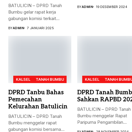
masalah penyelesaian...
BATULICIN – DPRD Tanah
BY
ADMIN
19 DESEMBER 2024
Bumbu gelar rapat kerja
gabungan komisi terkait
masalah...
BY
ADMIN
7 JANUARI 2025
KALSEL
TANAH BUMBU
KALSEL
TANAH BUMB
DPRD Tanbu Bahas
DPRD Tanah Bum
Pemecahan
Sahkan RAPBD 20
Kelurahan Batulicin
BATULICIN – DPRD Tanah
Bumbu menggelar Rapat
BATULICIN – DPRD Tanah
Paripurna Pengambilan
Bumbu menggelar rapat
Keputusan terhadap
gabungan komisi bersama
BY
ADMIN
28 NOVEMBER 2024