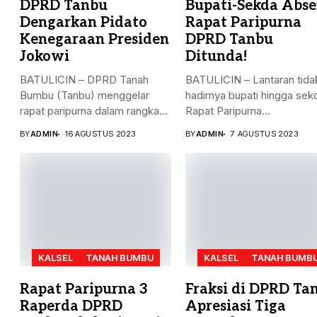
DPRD Tanbu
Bupati-Sekda Abse
Dengarkan Pidato
Rapat Paripurna
Kenegaraan Presiden
DPRD Tanbu
Jokowi
Ditunda!
BATULICIN – DPRD Tanah
BATULICIN – Lantaran tida
Bumbu (Tanbu) menggelar
hadirnya bupati hingga sek
rapat paripurna dalam rangka
Rapat Paripurna
mendengarkan...
Penandatanganan Nota...
BY
ADMIN
16 AGUSTUS 2023
BY
ADMIN
7 AGUSTUS 2023
KALSEL
TANAH BUMBU
KALSEL
TANAH BUMB
Rapat Paripurna 3
Fraksi di DPRD Ta
Raperda DPRD
Apresiasi Tiga