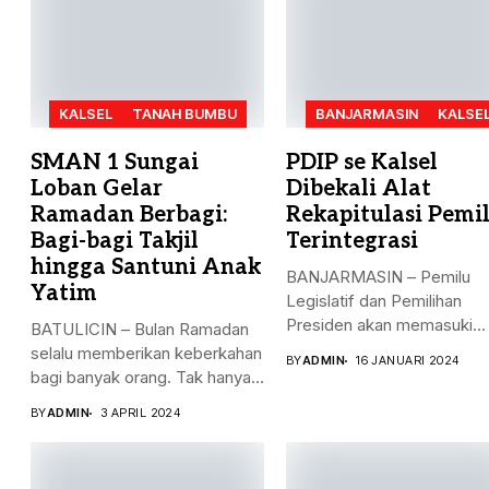
KALSEL
TANAH BUMBU
BANJARMASIN
KALSE
SMAN 1 Sungai
PDIP se Kalsel
Loban Gelar
Dibekali Alat
Ramadan Berbagi:
Rekapitulasi Pemi
Bagi-bagi Takjil
Terintegrasi
hingga Santuni Anak
BANJARMASIN – Pemilu
Yatim
Legislatif dan Pemilihan
Presiden akan memasuki
BATULICIN – Bulan Ramadan
puncak pemungutan suara..
selalu memberikan keberkahan
BY
ADMIN
16 JANUARI 2024
bagi banyak orang. Tak hanya...
BY
ADMIN
3 APRIL 2024