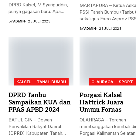
DPRD Kalsel, M Syaripuddin,
MARTAPURA – Ketua Ask
punya gagasan baru. Apa...
PSSI Tanah Bumbu (Tanbu
sekaligus Exco Asprov PSSI
BY
ADMIN
23 JULI 2023
BY
ADMIN
23 JULI 2023
KALSEL
TANAH BUMBU
OLAHRAGA
SPORT
DPRD Tanbu
Porgasi Kalsel
Sampaikan KUA dan
Hattrick Juara
PPAS APBD 2024
Umum Fornas
BATULICIN – Dewan
OLAHRAGA – Torehan
Perwakilan Rakyat Daerah
membanggakan kembali diu
(DPRD) Kabupaten Tanah
Porgasi Kalimantan Selatan