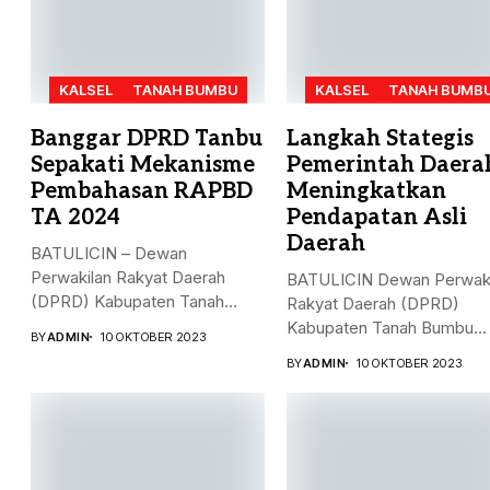
KALSEL
TANAH BUMBU
KALSEL
TANAH BUMB
Banggar DPRD Tanbu
Langkah Stategis
Sepakati Mekanisme
Pemerintah Daera
Pembahasan RAPBD
Meningkatkan
TA 2024
Pendapatan Asli
Daerah
BATULICIN – Dewan
Perwakilan Rakyat Daerah
BATULICIN Dewan Perwaki
(DPRD) Kabupaten Tanah
Rakyat Daerah (DPRD)
Bumbu (Tanbu) menggelar...
Kabupaten Tanah Bumbu
BY
ADMIN
10 OKTOBER 2023
(Tanbu) menggelar rapat...
BY
ADMIN
10 OKTOBER 2023