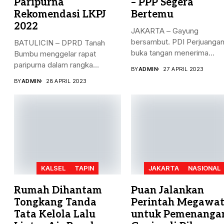
Paripurna
– PPP Segera
Rekomendasi LKPJ
Bertemu
2022
JAKARTA – Gayung
bersambut. PDI Perjuanga
BATULICIN – DPRD Tanah
buka tangan menerima
Bumbu menggelar rapat
dukungan Partai Persatuan.
paripurna dalam rangka
BY
ADMIN
27 APRIL 2023
rekomendasi Dewan...
BY
ADMIN
28 APRIL 2023
KALSEL
TAPIN
JAKARTA
NASIONAL
Rumah Dihantam
Puan Jalankan
Tongkang Tanda
Perintah Megawat
Tata Kelola Lalu
untuk Pemenanga