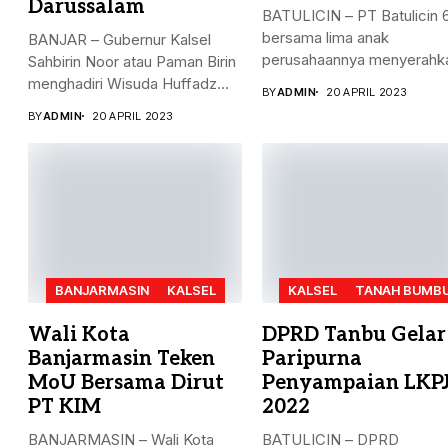
Darussalam
BATULICIN – PT Batulicin 
bersama lima anak
BANJAR – Gubernur Kalsel
perusahaannya menyerahk
Sahbirin Noor atau Paman Birin
Zakat Ma’al...
menghadiri Wisuda Huffadz...
BY
ADMIN
20 APRIL 2023
BY
ADMIN
20 APRIL 2023
BANJARMASIN
KALSEL
KALSEL
TANAH BUMB
Wali Kota
DPRD Tanbu Gelar
Banjarmasin Teken
Paripurna
MoU Bersama Dirut
Penyampaian LKP
PT KIM
2022
BANJARMASIN – Wali Kota
BATULICIN – DPRD