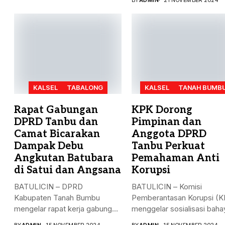
KALSEL
TABALONG
KALSEL
TANAH BUMB
Rapat Gabungan
KPK Dorong
DPRD Tanbu dan
Pimpinan dan
Camat Bicarakan
Anggota DPRD
Dampak Debu
Tanbu Perkuat
Angkutan Batubara
Pemahaman Anti
di Satui dan Angsana
Korupsi
BATULICIN – DPRD
BATULICIN – Komisi
Kabupaten Tanah Bumbu
Pemberantasan Korupsi (K
mengelar rapat kerja gabungan
menggelar sosialisasi baha
dengan Camat...
korupsi di DPRD...