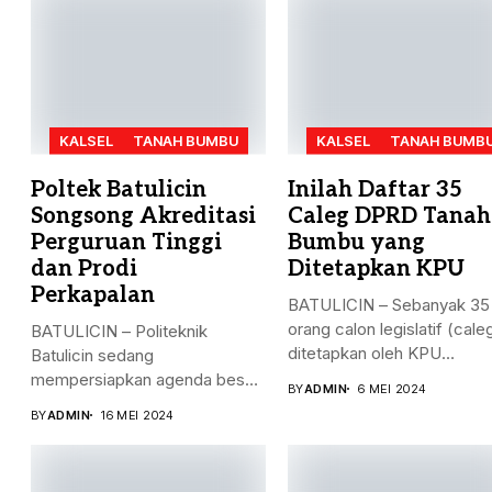
KALSEL
TANAH BUMBU
KALSEL
TANAH BUMB
Poltek Batulicin
Inilah Daftar 35
Songsong Akreditasi
Caleg DPRD Tanah
Perguruan Tinggi
Bumbu yang
dan Prodi
Ditetapkan KPU
Perkapalan
BATULICIN – Sebanyak 35
orang calon legislatif (cale
BATULICIN – Politeknik
ditetapkan oleh KPU
Batulicin sedang
Kabupaten...
mempersiapkan agenda besar
BY
ADMIN
6 MEI 2024
bulan ini. Akreditasi
BY
ADMIN
16 MEI 2024
perguruan...