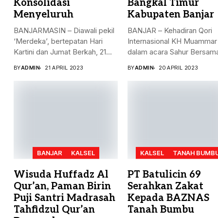
Konsolidasi
Bangkal Timur
Menyeluruh
Kabupaten Banjar
BANJARMASIN – Diawali pekil
BANJAR – Kehadiran Qori
‘Merdeka’, bertepatan Hari
Internasional KH Muammar
Kartini dan Jumat Berkah, 21...
dalam acara Sahur Bersama
BY
ADMIN
21 APRIL 2023
BY
ADMIN
20 APRIL 2023
BANJAR
KALSEL
KALSEL
TANAH BUMB
Wisuda Huffadz Al
PT Batulicin 69
Qur’an, Paman Birin
Serahkan Zakat
Puji Santri Madrasah
Kepada BAZNAS
Tahfidzul Qur’an
Tanah Bumbu