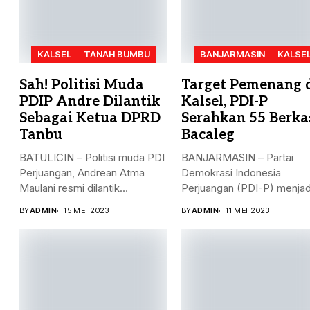
KALSEL
TANAH BUMBU
BANJARMASIN
KALSE
Sah! Politisi Muda
Target Pemenang 
PDIP Andre Dilantik
Kalsel, PDI-P
Sebagai Ketua DPRD
Serahkan 55 Berka
Tanbu
Bacaleg
BATULICIN – Politisi muda PDI
BANJARMASIN – Partai
Perjuangan, Andrean Atma
Demokrasi Indonesia
Maulani resmi dilantik
Perjuangan (PDI-P) menjad
sebagai...
parpol kedua yang
BY
ADMIN
15 MEI 2023
BY
ADMIN
11 MEI 2023
menyerahkan...