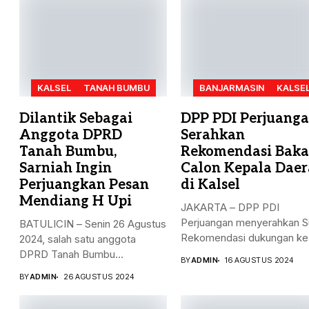
KALSEL
TANAH BUMBU
BANJARMASIN
KALSE
Dilantik Sebagai
DPP PDI Perjuang
Anggota DPRD
Serahkan
Tanah Bumbu,
Rekomendasi Baka
Sarniah Ingin
Calon Kepala Dae
Perjuangkan Pesan
di Kalsel
Mendiang H Upi
JAKARTA – DPP PDI
Perjuangan menyerahkan S
BATULICIN – Senin 26 Agustus
Rekomendasi dukungan ke
2024, salah satu anggota
sejumlah Bakal...
DPRD Tanah Bumbu...
BY
ADMIN
16 AGUSTUS 2024
BY
ADMIN
26 AGUSTUS 2024