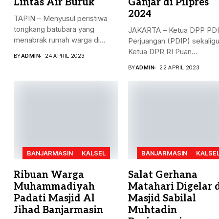
Lintas Air Buruk
Ganjar di Pilpres
2024
TAPIN – Menyusul peristiwa
tongkang batubara yang
JAKARTA – Ketua DPP PDI
menabrak rumah warga di
Perjuangan (PDIP) sekalig
Desa...
Ketua DPR RI Puan...
BY
ADMIN
24 APRIL 2023
BY
ADMIN
22 APRIL 2023
BANJARMASIN
KALSEL
BANJARMASIN
KALSE
Ribuan Warga
Salat Gerhana
Muhammadiyah
Matahari Digelar 
Padati Masjid Al
Masjid Sabilal
Jihad Banjarmasin
Muhtadin