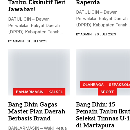
Tanbu, Ekskutif Beri
Raperda
Jawaban!
BATULICIN – Dewan
Perwakilan Rakyat Daerah
BATULICIN – Dewan
(DPRD) Kabupaten Tanah
Perwakilan Rakyat Daerah
Bumbu (Tanbu) menggelar.
(DPRD) Kabupaten Tanah
BY
ADMIN
26 JULI 2023
Bumbu (Tanbu) menggelar...
BY
ADMIN
31 JULI 2023
OLAHRAGA
SEPAKBOL
BANJARMASIN
KALSEL
SPORT
Bang Dhin Gagas
Bang Dhin: 15
Master Plan Daerah
Pemain Tanbu Ikut
Berbasis Brand
Seleksi Timnas U-
di Martapura
BANJARMASIN – Wakil Ketua