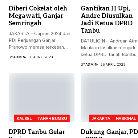
Diberi Cokelat oleh
Gantikan H Upi,
Megawati, Ganjar
Andre Diusulkan
Semringah
Jadi Ketua DPRD
Tanbu
JAKARTA – Capres 2024 dari
PDI Perjuangan Ganjar
BATULICIN – Andrean Atm
Pranowo merasa terkesan
Maulani diusulkan menjadi
dengan...
ketua DPRD Tanah Bumbu,
BY
ADMIN
30 APRIL 2023
menggantikan...
BY
ADMIN
28 APRIL 2023
KALSEL
TANAH BUMBU
JAKARTA
NASIONAL
DPRD Tanbu Gelar
Dukung Ganjar, PD