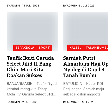
Bumbu (Tanbu) menggelar...
pada ajang Fornas...
BY
ADMIN
13 JULI 2023
BY
ADMIN
6 JULI 2023
SEPAKBOLA
SPORT
KALSEL
TANAH BUMB
Taufik Ikuti Garuda
Sarniah Putri
Select Jilid II, Bang
Almarhum Haji Up
Dhin: Mari Kita
Nyaleg di Dapil 4
Doakan Sukses
Tanah Bumbu
BANJARMASIN – Taufik Riyadi
BATULICIN – Kader PDI
kembali mengikuti Tahap II
Perjuangan, Sarniah maju
Mola TV-Garuda Select Jilid...
sebagai calon anggota
legislatif di...
BY
ADMIN
2 JULI 2023
BY
ADMIN
18 MEI 2023