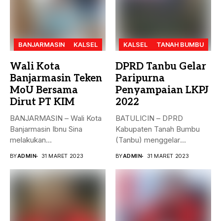
BANJARMASIN
KALSEL
KALSEL
TANAH BUMBU
Wali Kota
DPRD Tanbu Gelar
Banjarmasin Teken
Paripurna
MoU Bersama
Penyampaian LKPJ
Dirut PT KIM
2022
BANJARMASIN – Wali Kota
BATULICIN – DPRD
Banjarmasin Ibnu Sina
Kabupaten Tanah Bumbu
melakukan
(Tanbu) menggelar
penandatanganan nota
paripurna dalam rangka
BY
ADMIN
31 MARET 2023
BY
ADMIN
31 MARET 2023
kesepakatan bersama...
Penyampaian...