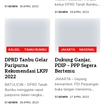
dengan...
ketua DPRD Tanah Bumbu,
BY
ADMIN
30 APRIL 2023
menggantikan...
BY
ADMIN
28 APRIL 2023
KALSEL
TANAH BUMBU
JAKARTA
NASIONAL
DPRD Tanbu Gelar
Dukung Ganjar,
Paripurna
PDIP – PPP Segera
Rekomendasi LKPJ
Bertemu
2022
JAKARTA – Gayung
bersambut. PDI Perjuangan
BATULICIN – DPRD Tanah
buka tangan menerima
Bumbu menggelar rapat
dukungan Partai Persatuan...
paripurna dalam rangka
BY
ADMIN
27 APRIL 2023
rekomendasi Dewan...
BY
ADMIN
28 APRIL 2023