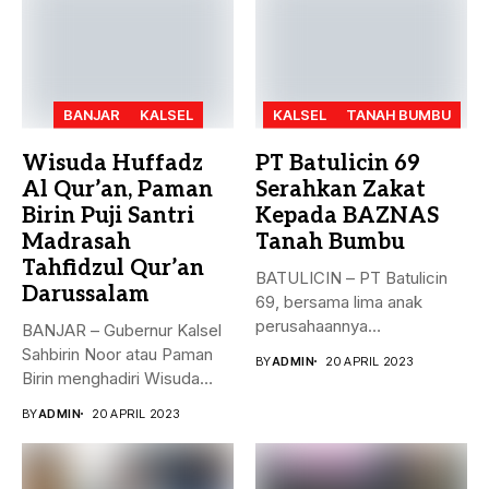
BANJAR
KALSEL
KALSEL
TANAH BUMBU
Wisuda Huffadz
PT Batulicin 69
Al Qur’an, Paman
Serahkan Zakat
Birin Puji Santri
Kepada BAZNAS
Madrasah
Tanah Bumbu
Tahfidzul Qur’an
BATULICIN – PT Batulicin
Darussalam
69, bersama lima anak
perusahaannya
BANJAR – Gubernur Kalsel
menyerahkan Zakat Ma’al...
Sahbirin Noor atau Paman
BY
ADMIN
20 APRIL 2023
Birin menghadiri Wisuda
Huffadz...
BY
ADMIN
20 APRIL 2023