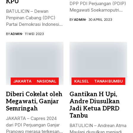
KPU
DPP PDI Perjuangan (PDIP)
Megawati Soekarnoputri
BATULICIN – Dewan
membela Ganjar...
Pimpinan Cabang (DPC)
BY
ADMIN
30 APRIL 2023
Partai Demokrasi Indonesia
(PDI) Perjuangan
BY
ADMIN
11 MEI 2023
Kabupaten...
JAKARTA
NASIONAL
KALSEL
TANAH BUMBU
Diberi Cokelat oleh
Gantikan H Upi,
Megawati, Ganjar
Andre Diusulkan
Semringah
Jadi Ketua DPRD
Tanbu
JAKARTA – Capres 2024
dari PDI Perjuangan Ganjar
BATULICIN – Andrean Atma
Pranowo merasa terkesan
Maulani diusulkan menjadi