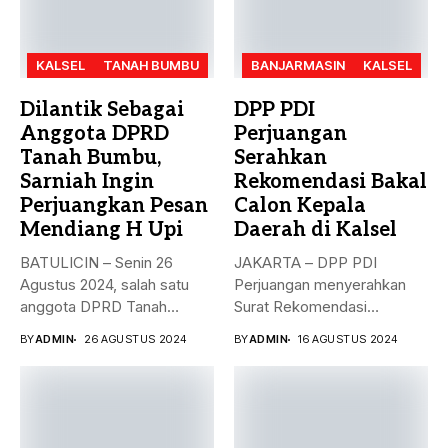
KALSEL
TANAH BUMBU
BANJARMASIN
KALSEL
Dilantik Sebagai
DPP PDI
Anggota DPRD
Perjuangan
Tanah Bumbu,
Serahkan
Sarniah Ingin
Rekomendasi Bakal
Perjuangkan Pesan
Calon Kepala
Mendiang H Upi
Daerah di Kalsel
BATULICIN – Senin 26
JAKARTA – DPP PDI
Agustus 2024, salah satu
Perjuangan menyerahkan
anggota DPRD Tanah
Surat Rekomendasi
Bumbu...
dukungan ke sejumlah
BY
ADMIN
26 AGUSTUS 2024
BY
ADMIN
16 AGUSTUS 2024
Bakal...