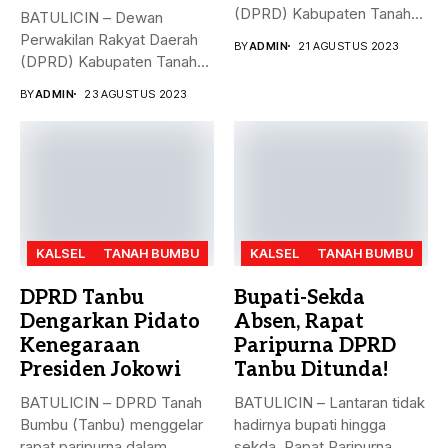
(DPRD) Kabupaten Tanah
BATULICIN – Dewan
Bumbu (Tanbu),
Perwakilan Rakyat Daerah
BY
ADMIN
21 AGUSTUS 2023
menggelar...
(DPRD) Kabupaten Tanah
Bumbu (Tanbu) menggelar...
BY
ADMIN
23 AGUSTUS 2023
KALSEL
TANAH BUMBU
KALSEL
TANAH BUMBU
DPRD Tanbu
Bupati-Sekda
Dengarkan Pidato
Absen, Rapat
Kenegaraan
Paripurna DPRD
Presiden Jokowi
Tanbu Ditunda!
BATULICIN – DPRD Tanah
BATULICIN – Lantaran tidak
Bumbu (Tanbu) menggelar
hadirnya bupati hingga
rapat paripurna dalam
sekda, Rapat Paripurna