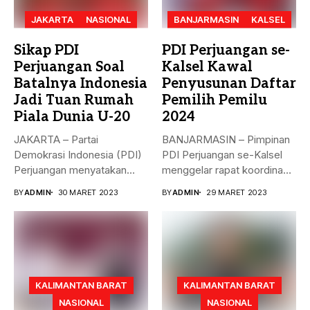
JAKARTA
NASIONAL
BANJARMASIN
KALSEL
Sikap PDI
PDI Perjuangan se-
Perjuangan Soal
Kalsel Kawal
Batalnya Indonesia
Penyusunan Daftar
Jadi Tuan Rumah
Pemilih Pemilu
Piala Dunia U-20
2024
JAKARTA – Partai
BANJARMASIN – Pimpinan
Demokrasi Indonesia (PDI)
PDI Perjuangan se-Kalsel
Perjuangan menyatakan
menggelar rapat koordinasi
sikap terkait batalnya
teknis dalam rangka...
BY
ADMIN
30 MARET 2023
BY
ADMIN
29 MARET 2023
Indonesia...
KALIMANTAN BARAT
KALIMANTAN BARAT
NASIONAL
NASIONAL