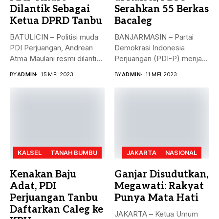
Dilantik Sebagai
Serahkan 55 Berkas
Ketua DPRD Tanbu
Bacaleg
BATULICIN – Politisi muda
BANJARMASIN – Partai
PDI Perjuangan, Andrean
Demokrasi Indonesia
Atma Maulani resmi dilantik
Perjuangan (PDI-P) menjadi
sebagai...
parpol kedua yang
BY
ADMIN
15 MEI 2023
BY
ADMIN
11 MEI 2023
menyerahkan...
KALSEL
TANAH BUMBU
JAKARTA
NASIONAL
Kenakan Baju
Ganjar Disudutkan,
Adat, PDI
Megawati: Rakyat
Perjuangan Tanbu
Punya Mata Hati
Daftarkan Caleg ke
JAKARTA – Ketua Umum