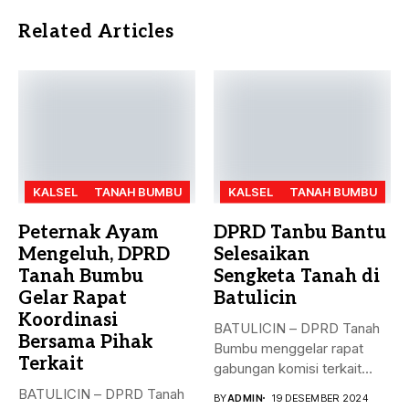
Related Articles
KALSEL
TANAH BUMBU
KALSEL
TANAH BUMBU
Peternak Ayam
DPRD Tanbu Bantu
Mengeluh, DPRD
Selesaikan
Tanah Bumbu
Sengketa Tanah di
Gelar Rapat
Batulicin
Koordinasi
BATULICIN – DPRD Tanah
Bersama Pihak
Bumbu menggelar rapat
Terkait
gabungan komisi terkait
masalah penyelesaian...
BATULICIN – DPRD Tanah
BY
ADMIN
19 DESEMBER 2024