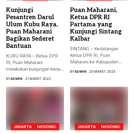
Kunjungi
Puan Maharani,
Pesantren Darul
Ketua DPR RI
Ulum Kubu Raya,
Partama yang
Puan Maharani
Kunjungi Sintang
Bagikan Sederet
Kalbar
Bantuan
SINTANG – Kedatangan
Ketua DPR RI, Puan
KUBU RAYA – Ketua DPR
Maharani ke Kabupaten
RI, Puan Maharani
Sintang, Kalimantan...
melakukan kunjungan kerja
BY
ADMIN
20 MARET 2023
ke...
BY
ADMIN
21 MARET 2023
JAKARTA
NASIONAL
JAKARTA
NASIONAL