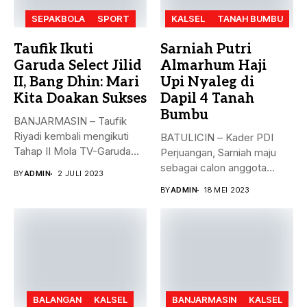
SEPAKBOLA
SPORT
KALSEL
TANAH BUMBU
Taufik Ikuti
Sarniah Putri
Garuda Select Jilid
Almarhum Haji
II, Bang Dhin: Mari
Upi Nyaleg di
Kita Doakan Sukses
Dapil 4 Tanah
Bumbu
BANJARMASIN – Taufik
Riyadi kembali mengikuti
BATULICIN – Kader PDI
Tahap II Mola TV-Garuda
Perjuangan, Sarniah maju
Select Jilid...
sebagai calon anggota
BY
ADMIN
2 JULI 2023
legislatif di...
BY
ADMIN
18 MEI 2023
BALANGAN
KALSEL
BANJARMASIN
KALSEL