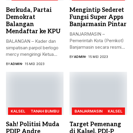
Berkuda, Partai
Mengintip Sederet
Demokrat
Fungsi Super Apps
Balangan
Banjarmasin Pintar
Mendaftar ke KPU
BANJARMASIN –
Pemerintah Kota (Pemkot)
BALANGAN – Kader dan
Banjarmasin secara resmi
simpatisan parpol berlogo
meluncurkan Super Apps
mercy mengiringi Ketua
BY
ADMIN
15 MEI 2023
Banjarmasin...
DPC Partai...
BY
ADMIN
15 MEI 2023
KALSEL
TANAH BUMBU
BANJARMASIN
KALSEL
Sah! Politisi Muda
Target Pemenang
PDIP Andre
di Kalsel, PDI-P