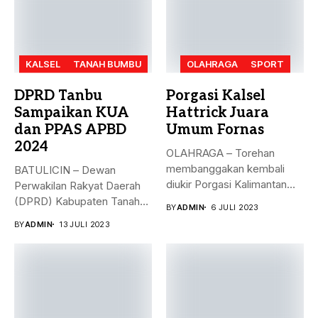
KALSEL
TANAH BUMBU
OLAHRAGA
SPORT
DPRD Tanbu
Porgasi Kalsel
Sampaikan KUA
Hattrick Juara
dan PPAS APBD
Umum Fornas
2024
OLAHRAGA – Torehan
membanggakan kembali
BATULICIN – Dewan
diukir Porgasi Kalimantan
Perwakilan Rakyat Daerah
Selatan pada ajang Fornas...
(DPRD) Kabupaten Tanah
BY
ADMIN
6 JULI 2023
Bumbu (Tanbu) menggelar...
BY
ADMIN
13 JULI 2023