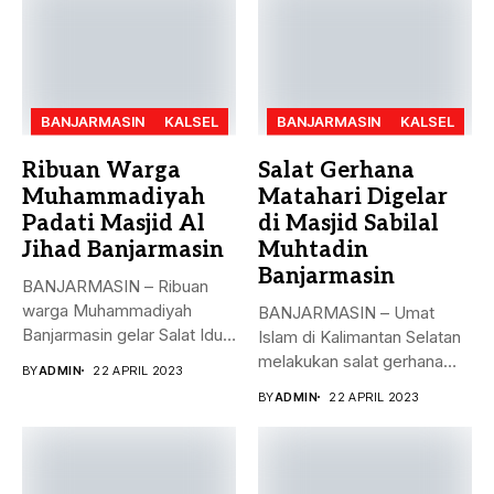
BANJARMASIN
KALSEL
BANJARMASIN
KALSEL
Ribuan Warga
Salat Gerhana
Muhammadiyah
Matahari Digelar
Padati Masjid Al
di Masjid Sabilal
Jihad Banjarmasin
Muhtadin
Banjarmasin
BANJARMASIN – Ribuan
warga Muhammadiyah
BANJARMASIN – Umat
Banjarmasin gelar Salat Idul
Islam di Kalimantan Selatan
Fitri Jumat (21/4)...
melakukan salat gerhana
BY
ADMIN
22 APRIL 2023
matahari (khusyu...
BY
ADMIN
22 APRIL 2023