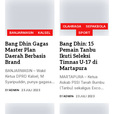
OLAHRAGA
SEPAKBOLA
BANJARMASIN
KALSEL
SPORT
Bang Dhin Gagas
Bang Dhin: 15
Master Plan
Pemain Tanbu
Daerah Berbasis
Ikuti Seleksi
Brand
Timnas U-17 di
Martapura
BANJARMASIN – Wakil
Ketua DPRD Kalsel, M
MARTAPURA – Ketua
Syaripuddin, punya gagasan
Askab PSSI Tanah Bumbu
baru. Apa...
(Tanbu) sekaligus Exco
BY
ADMIN
23 JULI 2023
Asprov PSSI...
BY
ADMIN
23 JULI 2023