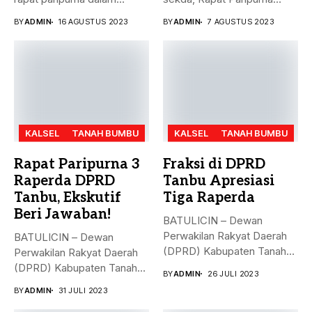
rangka mendengarkan...
Penandatanganan Nota...
BY
ADMIN
16 AGUSTUS 2023
BY
ADMIN
7 AGUSTUS 2023
KALSEL
TANAH BUMBU
KALSEL
TANAH BUMBU
Rapat Paripurna 3
Fraksi di DPRD
Raperda DPRD
Tanbu Apresiasi
Tanbu, Ekskutif
Tiga Raperda
Beri Jawaban!
BATULICIN – Dewan
Perwakilan Rakyat Daerah
BATULICIN – Dewan
(DPRD) Kabupaten Tanah
Perwakilan Rakyat Daerah
Bumbu (Tanbu) menggelar...
(DPRD) Kabupaten Tanah
BY
ADMIN
26 JULI 2023
Bumbu (Tanbu) menggelar...
BY
ADMIN
31 JULI 2023