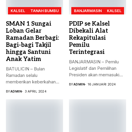
KALSEL
TANAH BUMBU
BANJARMASIN
KALSEL
SMAN 1 Sungai
PDIP se Kalsel
Loban Gelar
Dibekali Alat
Ramadan Berbagi:
Rekapitulasi
Bagi-bagi Takjil
Pemilu
hingga Santuni
Terintegrasi
Anak Yatim
BANJARMASIN – Pemilu
Legislatif dan Pemilihan
BATULICIN – Bulan
Presiden akan memasuki
Ramadan selalu
puncak pemungutan suara...
memberikan keberkahan
BY
ADMIN
16 JANUARI 2024
bagi banyak orang. Tak
BY
ADMIN
3 APRIL 2024
hanya...