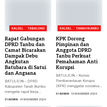
KALSEL
TABALONG
KALSEL
TANAH BUMBU
Rapat Gabungan
KPK Dorong
DPRD Tanbu dan
Pimpinan dan
Camat Bicarakan
Anggota DPRD
Dampak Debu
Tanbu Perkuat
Angkutan
Pemahaman Anti
Batubara di Satui
Korupsi
dan Angsana
BATULICIN – Komisi
Pemberantasan Korupsi
BATULICIN – DPRD
(KPK) menggelar sosialisasi
Kabupaten Tanah Bumbu
bahaya korupsi di DPRD...
mengelar rapat kerja
BY
ADMIN
15 NOVEMBER 2024
gabungan dengan Camat...
BY
ADMIN
15 NOVEMBER 2024