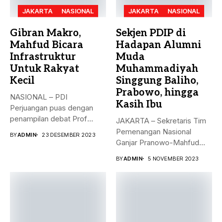
JAKARTA
NASIONAL
JAKARTA
NASIONAL
Gibran Makro,
Sekjen PDIP di
Mahfud Bicara
Hadapan Alumni
Infrastruktur
Muda
Untuk Rakyat
Muhammadiyah
Kecil
Singgung Baliho,
Prabowo, hingga
NASIONAL – PDI
Kasih Ibu
Perjuangan puas dengan
penampilan debat Prof
JAKARTA – Sekretaris Tim
Mahfud sebagai sosok...
Pemenangan Nasional
BY
ADMIN
23 DESEMBER 2023
Ganjar Pranowo-Mahfud
MD, Hasto Kristiyanto,
BY
ADMIN
5 NOVEMBER 2023
menyampaikan...