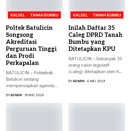
KALSEL
TANAH BUMBU
KALSEL
TANAH BUMBU
Poltek Batulicin
Inilah Daftar 35
Songsong
Caleg DPRD Tanah
Akreditasi
Bumbu yang
Perguruan Tinggi
Ditetapkan KPU
dan Prodi
BATULICIN – Sebanyak 35
Perkapalan
orang calon legislatif
(caleg) ditetapkan oleh KPU
BATULICIN – Politeknik
Kabupaten...
Batulicin sedang
BY
ADMIN
6 MEI 2024
mempersiapkan agenda
besar bulan ini. Akreditasi
BY
ADMIN
16 MEI 2024
perguruan...