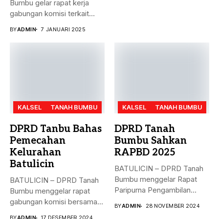
Bumbu gelar rapat kerja
gabungan komisi terkait
masalah...
BY
ADMIN
7 JANUARI 2025
KALSEL
TANAH BUMBU
KALSEL
TANAH BUMBU
DPRD Tanbu Bahas
DPRD Tanah
Pemecahan
Bumbu Sahkan
Kelurahan
RAPBD 2025
Batulicin
BATULICIN – DPRD Tanah
Bumbu menggelar Rapat
BATULICIN – DPRD Tanah
Paripurna Pengambilan
Bumbu menggelar rapat
Keputusan terhadap
gabungan komisi bersama
BY
ADMIN
28 NOVEMBER 2024
Rancangan...
Dinas PMD,...
BY
ADMIN
17 DESEMBER 2024