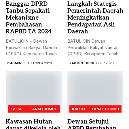
Banggar DPRD
Langkah Stategis
Tanbu Sepakati
Pemerintah Daerah
Mekanisme
Meningkatkan
Pembahasan
Pendapatan Asli
RAPBD TA 2024
Daerah
BATULICIN – Dewan
BATULICIN Dewan
Perwakilan Rakyat Daerah
Perwakilan Rakyat Daerah
(DPRD) Kabupaten Tanah
(DPRD) Kabupaten Tanah
Bumbu (Tanbu) menggelar...
Bumbu (Tanbu) menggelar
BY
ADMIN
10 OKTOBER 2023
BY
ADMIN
10 OKTOBER 2023
rapat...
KALSEL
TANAH BUMBU
KALSEL
TANAH BUMBU
Kawasan Hutan
Dewan Setujui
dapat dikelola oleh
APBD Perubahan