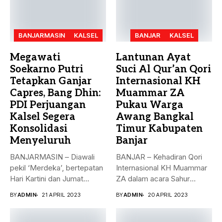
BANJARMASIN
KALSEL
BANJAR
KALSEL
Megawati
Lantunan Ayat
Soekarno Putri
Suci Al Qur’an Qori
Tetapkan Ganjar
Internasional KH
Capres, Bang Dhin:
Muammar ZA
PDI Perjuangan
Pukau Warga
Kalsel Segera
Awang Bangkal
Konsolidasi
Timur Kabupaten
Menyeluruh
Banjar
BANJARMASIN – Diawali
BANJAR – Kehadiran Qori
pekil ‘Merdeka’, bertepatan
Internasional KH Muammar
Hari Kartini dan Jumat
ZA dalam acara Sahur
Berkah, 21...
Bersama...
BY
ADMIN
21 APRIL 2023
BY
ADMIN
20 APRIL 2023