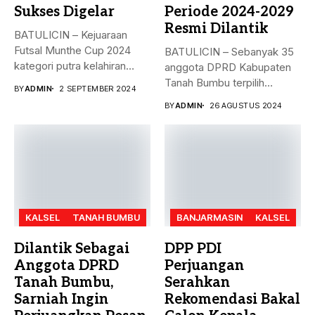
Sukses Digelar
Periode 2024-2029
Resmi Dilantik
BATULICIN – Kejuaraan
Futsal Munthe Cup 2024
BATULICIN – Sebanyak 35
kategori putra kelahiran
anggota DPRD Kabupaten
2007 dan...
Tanah Bumbu terpilih
BY
ADMIN
2 SEPTEMBER 2024
periode 2024-2029...
BY
ADMIN
26 AGUSTUS 2024
KALSEL
TANAH BUMBU
BANJARMASIN
KALSEL
Dilantik Sebagai
DPP PDI
Anggota DPRD
Perjuangan
Tanah Bumbu,
Serahkan
Sarniah Ingin
Rekomendasi Bakal