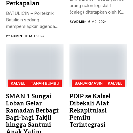
Perkapalan
orang calon legislatif
(caleg) ditetapkan oleh KPU
BATULICIN – Politeknik
Kabupaten...
Batulicin sedang
BY
ADMIN
6 MEI 2024
mempersiapkan agenda
besar bulan ini. Akreditasi
BY
ADMIN
16 MEI 2024
perguruan...
KALSEL
TANAH BUMBU
BANJARMASIN
KALSEL
SMAN 1 Sungai
PDIP se Kalsel
Loban Gelar
Dibekali Alat
Ramadan Berbagi:
Rekapitulasi
Bagi-bagi Takjil
Pemilu
hingga Santuni
Terintegrasi
Anak Yatim