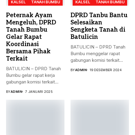
KALSEL
TANAH BUMBU
KALSEL
TANAH BUMBU
Peternak Ayam
DPRD Tanbu Bantu
Mengeluh, DPRD
Selesaikan
Tanah Bumbu
Sengketa Tanah di
Gelar Rapat
Batulicin
Koordinasi
BATULICIN – DPRD Tanah
Bersama Pihak
Bumbu menggelar rapat
Terkait
gabungan komisi terkait
masalah penyelesaian...
BATULICIN – DPRD Tanah
BY
ADMIN
19 DESEMBER 2024
Bumbu gelar rapat kerja
gabungan komisi terkait
masalah...
BY
ADMIN
7 JANUARI 2025