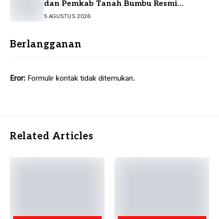
dan Pemkab Tanah Bumbu Resmi
Sepakati KUA-PPAS
5 AGUSTUS 2026
Berlangganan
Eror:
Formulir kontak tidak ditemukan.
Related Articles