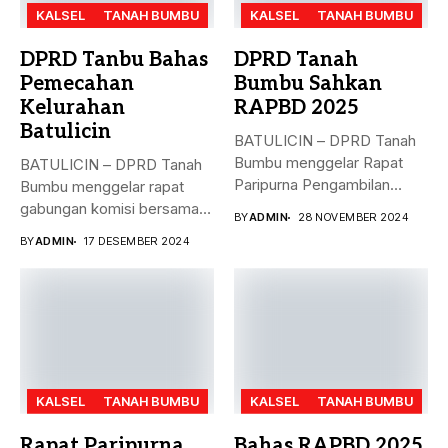
KALSEL
TANAH BUMBU
KALSEL
TANAH BUMBU
DPRD Tanbu Bahas
DPRD Tanah
Pemecahan
Bumbu Sahkan
Kelurahan
RAPBD 2025
Batulicin
BATULICIN – DPRD Tanah
Bumbu menggelar Rapat
BATULICIN – DPRD Tanah
Paripurna Pengambilan
Bumbu menggelar rapat
Keputusan terhadap
gabungan komisi bersama
BY
ADMIN
28 NOVEMBER 2024
Rancangan...
Dinas PMD,...
BY
ADMIN
17 DESEMBER 2024
KALSEL
TANAH BUMBU
KALSEL
TANAH BUMBU
Rapat Paripurna
Bahas RAPBD 2025,