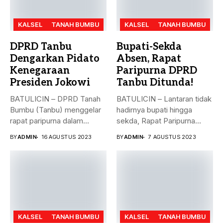
KALSEL
TANAH BUMBU
KALSEL
TANAH BUMBU
DPRD Tanbu
Bupati-Sekda
Dengarkan Pidato
Absen, Rapat
Kenegaraan
Paripurna DPRD
Presiden Jokowi
Tanbu Ditunda!
BATULICIN – DPRD Tanah
BATULICIN – Lantaran tidak
Bumbu (Tanbu) menggelar
hadirnya bupati hingga
rapat paripurna dalam
sekda, Rapat Paripurna
rangka mendengarkan...
Penandatanganan Nota...
BY
ADMIN
16 AGUSTUS 2023
BY
ADMIN
7 AGUSTUS 2023
KALSEL
TANAH BUMBU
KALSEL
TANAH BUMBU