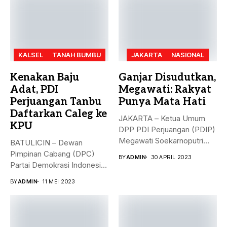
KALSEL
TANAH BUMBU
JAKARTA
NASIONAL
Kenakan Baju
Ganjar Disudutkan,
Adat, PDI
Megawati: Rakyat
Perjuangan Tanbu
Punya Mata Hati
Daftarkan Caleg ke
JAKARTA – Ketua Umum
KPU
DPP PDI Perjuangan (PDIP)
Megawati Soekarnoputri
BATULICIN – Dewan
membela Ganjar...
Pimpinan Cabang (DPC)
BY
ADMIN
30 APRIL 2023
Partai Demokrasi Indonesia
(PDI) Perjuangan
BY
ADMIN
11 MEI 2023
Kabupaten...