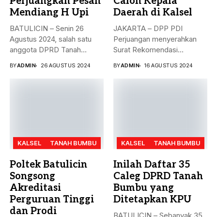
Perjuangkan Pesan
Calon Kepala
Mendiang H Upi
Daerah di Kalsel
BATULICIN – Senin 26
JAKARTA – DPP PDI
Agustus 2024, salah satu
Perjuangan menyerahkan
anggota DPRD Tanah
Surat Rekomendasi
Bumbu...
dukungan ke sejumlah
BY
ADMIN
26 AGUSTUS 2024
BY
ADMIN
16 AGUSTUS 2024
Bakal...
KALSEL
TANAH BUMBU
KALSEL
TANAH BUMBU
Poltek Batulicin
Inilah Daftar 35
Songsong
Caleg DPRD Tanah
Akreditasi
Bumbu yang
Perguruan Tinggi
Ditetapkan KPU
dan Prodi
BATULICIN – Sebanyak 35