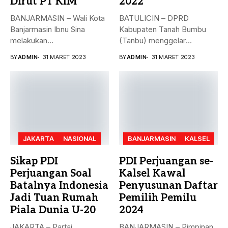
Dirut PT KIM
2022
BANJARMASIN – Wali Kota
BATULICIN – DPRD
Banjarmasin Ibnu Sina
Kabupaten Tanah Bumbu
melakukan
(Tanbu) menggelar
penandatanganan nota
paripurna dalam rangka
BY
ADMIN
31 MARET 2023
BY
ADMIN
31 MARET 2023
kesepakatan bersama...
Penyampaian...
JAKARTA
NASIONAL
BANJARMASIN
KALSEL
Sikap PDI
PDI Perjuangan se-
Perjuangan Soal
Kalsel Kawal
Batalnya Indonesia
Penyusunan Daftar
Jadi Tuan Rumah
Pemilih Pemilu
Piala Dunia U-20
2024
JAKARTA – Partai
BANJARMASIN – Pimpinan