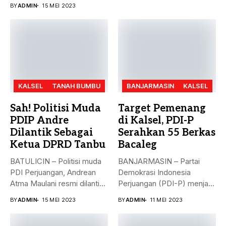
DPC Partai...
BY
ADMIN
15 MEI 2023
KALSEL
TANAH BUMBU
BANJARMASIN
KALSEL
Sah! Politisi Muda
Target Pemenang
PDIP Andre
di Kalsel, PDI-P
Dilantik Sebagai
Serahkan 55 Berkas
Ketua DPRD Tanbu
Bacaleg
BATULICIN – Politisi muda
BANJARMASIN – Partai
PDI Perjuangan, Andrean
Demokrasi Indonesia
Atma Maulani resmi dilantik
Perjuangan (PDI-P) menjadi
sebagai...
parpol kedua yang
BY
ADMIN
15 MEI 2023
BY
ADMIN
11 MEI 2023
menyerahkan...