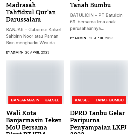
Madrasah
Tanah Bumbu
Tahfidzul Qur’an
BATULICIN – PT Batulicin
Darussalam
69, bersama lima anak
perusahaannya
BANJAR – Gubernur Kalsel
menyerahkan Zakat Ma’al...
Sahbirin Noor atau Paman
BY
ADMIN
20 APRIL 2023
Birin menghadiri Wisuda
Huffadz...
BY
ADMIN
20 APRIL 2023
BANJARMASIN
KALSEL
KALSEL
TANAH BUMBU
Wali Kota
DPRD Tanbu Gelar
Banjarmasin Teken
Paripurna
MoU Bersama
Penyampaian LKPJ