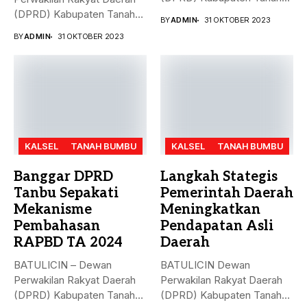
Bumbu (Tanbu)...
(DPRD) Kabupaten Tanah
BY
ADMIN
31 OKTOBER 2023
Bumbu (Tanbu)...
BY
ADMIN
31 OKTOBER 2023
KALSEL
TANAH BUMBU
KALSEL
TANAH BUMBU
Banggar DPRD
Langkah Stategis
Tanbu Sepakati
Pemerintah Daerah
Mekanisme
Meningkatkan
Pembahasan
Pendapatan Asli
RAPBD TA 2024
Daerah
BATULICIN – Dewan
BATULICIN Dewan
Perwakilan Rakyat Daerah
Perwakilan Rakyat Daerah
(DPRD) Kabupaten Tanah
(DPRD) Kabupaten Tanah