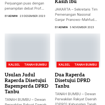
Kasih Ibu
Perjuangan puas dengan
penampilan debat Prof
JAKARTA – Sekretaris Tim
Mahfud sebagai sosok...
Pemenangan Nasional
BY
ADMIN
23 DESEMBER 2023
Ganjar Pranowo-Mahfud
MD, Hasto Kristiyanto,
BY
ADMIN
5 NOVEMBER 2023
menyampaikan...
KALSEL
TANAH BUMBU
KALSEL
TANAH BUMBU
Usulan Judul
Dua Raperda
Raperda Disetujui
Disetujui DPRD
Bapemperda DPRD
Tanbu
Tanbu
TANAH BUMBU – Dewan
Perwakilan Rakyat Daerah
TANAH BUMBU – Dewan
(DPRD) Kabupaten Tanah
Perwakilan Rakyat Daerah