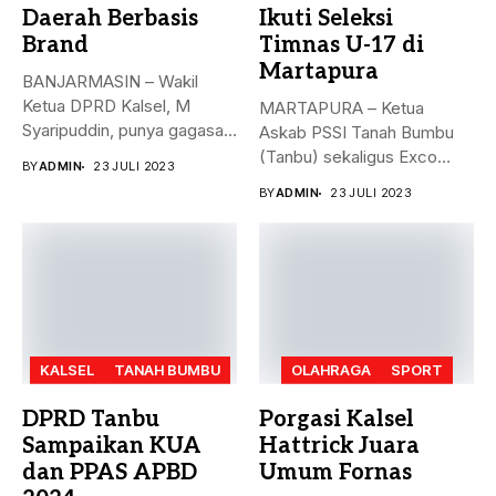
Daerah Berbasis
Ikuti Seleksi
Brand
Timnas U-17 di
Martapura
BANJARMASIN – Wakil
Ketua DPRD Kalsel, M
MARTAPURA – Ketua
Syaripuddin, punya gagasan
Askab PSSI Tanah Bumbu
baru. Apa...
(Tanbu) sekaligus Exco
BY
ADMIN
23 JULI 2023
Asprov PSSI...
BY
ADMIN
23 JULI 2023
KALSEL
TANAH BUMBU
OLAHRAGA
SPORT
DPRD Tanbu
Porgasi Kalsel
Sampaikan KUA
Hattrick Juara
dan PPAS APBD
Umum Fornas