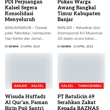
PDI Perjuangan
Pukau Warga
Kalsel Segera
Awang Bangkal
Konsolidasi
Timur Kabupaten
Menyeluruh
Banjar
BANJARMASIN – Diawali
BANJAR – Kehadiran Qori
pekil ‘Merdeka’, bertepatan
Internasional KH Muammar
Hari Kartini dan Jumat
ZA dalam acara Sahur
Berkah, 21...
Bersama...
BY
ADMIN
21 APRIL 2023
BY
ADMIN
20 APRIL 2023
BANJAR
KALSEL
KALSEL
TANAH BUMBU
Wisuda Huffadz
PT Batulicin 69
Al Qur’an, Paman
Serahkan Zakat
Birin Puji Santri
Kepada BAZNAS