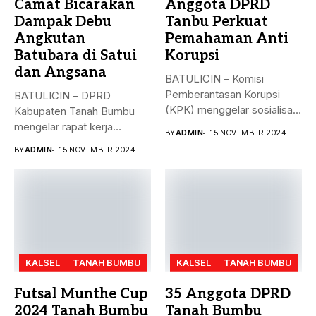
Camat Bicarakan
Anggota DPRD
Dampak Debu
Tanbu Perkuat
Angkutan
Pemahaman Anti
Batubara di Satui
Korupsi
dan Angsana
BATULICIN – Komisi
Pemberantasan Korupsi
BATULICIN – DPRD
(KPK) menggelar sosialisasi
Kabupaten Tanah Bumbu
bahaya korupsi di DPRD...
mengelar rapat kerja
BY
ADMIN
15 NOVEMBER 2024
gabungan dengan Camat...
BY
ADMIN
15 NOVEMBER 2024
KALSEL
TANAH BUMBU
KALSEL
TANAH BUMBU
Futsal Munthe Cup
35 Anggota DPRD
2024 Tanah Bumbu
Tanah Bumbu