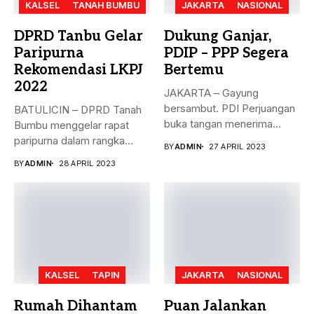
KALSEL
TANAH BUMBU
JAKARTA
NASIONAL
DPRD Tanbu Gelar
Dukung Ganjar,
Paripurna
PDIP – PPP Segera
Rekomendasi LKPJ
Bertemu
2022
JAKARTA – Gayung
bersambut. PDI Perjuangan
BATULICIN – DPRD Tanah
buka tangan menerima
Bumbu menggelar rapat
dukungan Partai Persatuan...
paripurna dalam rangka
BY
ADMIN
27 APRIL 2023
rekomendasi Dewan...
BY
ADMIN
28 APRIL 2023
KALSEL
TAPIN
JAKARTA
NASIONAL
Rumah Dihantam
Puan Jalankan