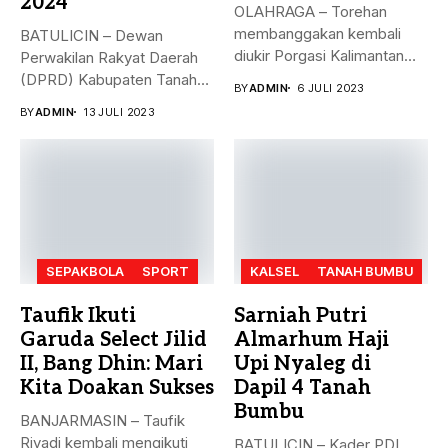
2024
OLAHRAGA – Torehan
membanggakan kembali
BATULICIN – Dewan
diukir Porgasi Kalimantan
Perwakilan Rakyat Daerah
Selatan pada ajang Fornas...
(DPRD) Kabupaten Tanah
BY
ADMIN
6 JULI 2023
Bumbu (Tanbu) menggelar...
BY
ADMIN
13 JULI 2023
SEPAKBOLA
SPORT
KALSEL
TANAH BUMBU
Taufik Ikuti
Sarniah Putri
Garuda Select Jilid
Almarhum Haji
II, Bang Dhin: Mari
Upi Nyaleg di
Kita Doakan Sukses
Dapil 4 Tanah
Bumbu
BANJARMASIN – Taufik
Riyadi kembali mengikuti
BATULICIN – Kader PDI