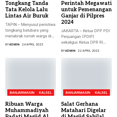
Tongkang Tanda
Perintah Megawati
Tata Kelola Lalu
untuk Pemenangan
Lintas Air Buruk
Ganjar di Pilpres
2024
TAPIN – Menyusul peristiwa
tongkang batubara yang
JAKARTA – Ketua DPP PDI
menabrak rumah warga di
Perjuangan (PDIP)
Desa...
sekaligus Ketua DPR RI
BY
ADMIN
24 APRIL 2023
Puan...
BY
ADMIN
22 APRIL 2023
BANJARMASIN
KALSEL
BANJARMASIN
KALSEL
Ribuan Warga
Salat Gerhana
Muhammadiyah
Matahari Digelar
Padati Masjid Al
di Masjid Sabilal