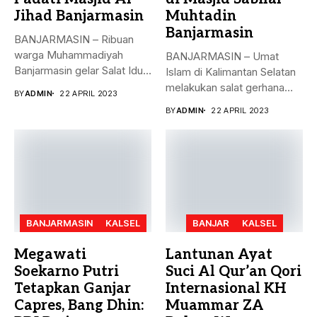
Jihad Banjarmasin
Muhtadin
Banjarmasin
BANJARMASIN – Ribuan
warga Muhammadiyah
BANJARMASIN – Umat
Banjarmasin gelar Salat Idul
Islam di Kalimantan Selatan
Fitri Jumat (21/4)...
melakukan salat gerhana
BY
ADMIN
22 APRIL 2023
matahari (khusyu...
BY
ADMIN
22 APRIL 2023
BANJARMASIN
KALSEL
BANJAR
KALSEL
Megawati
Lantunan Ayat
Soekarno Putri
Suci Al Qur’an Qori
Tetapkan Ganjar
Internasional KH
Capres, Bang Dhin:
Muammar ZA