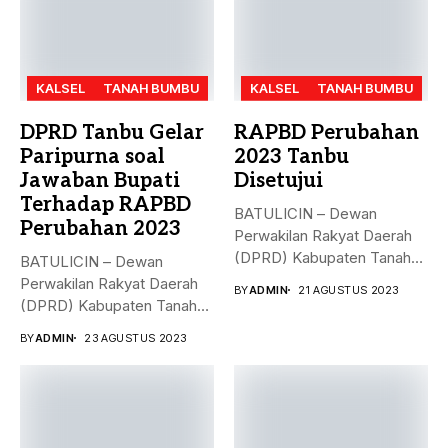
KALSEL
TANAH BUMBU
KALSEL
TANAH BUMBU
DPRD Tanbu Gelar
RAPBD Perubahan
Paripurna soal
2023 Tanbu
Jawaban Bupati
Disetujui
Terhadap RAPBD
BATULICIN – Dewan
Perubahan 2023
Perwakilan Rakyat Daerah
(DPRD) Kabupaten Tanah
BATULICIN – Dewan
Bumbu (Tanbu),
Perwakilan Rakyat Daerah
BY
ADMIN
21 AGUSTUS 2023
menggelar...
(DPRD) Kabupaten Tanah
Bumbu (Tanbu) menggelar...
BY
ADMIN
23 AGUSTUS 2023