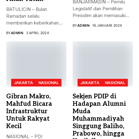
BANJARMASIN – Pemilu
Legislatif dan Pemilihan
BATULICIN – Bulan
Presiden akan memasuki
Ramadan selalu
puncak pemungutan suara...
memberikan keberkahan
BY
ADMIN
16 JANUARI 2024
bagi banyak orang. Tak
BY
ADMIN
3 APRIL 2024
hanya...
JAKARTA
NASIONAL
JAKARTA
NASIONAL
Gibran Makro,
Sekjen PDIP di
Mahfud Bicara
Hadapan Alumni
Infrastruktur
Muda
Untuk Rakyat
Muhammadiyah
Kecil
Singgung Baliho,
Prabowo, hingga
NASIONAL – PDI