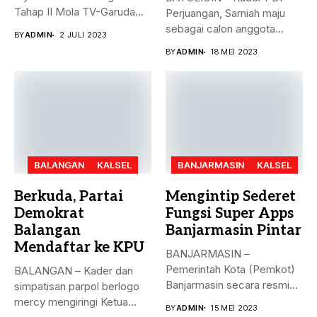
Tahap II Mola TV-Garuda
Perjuangan, Sarniah maju
Select Jilid...
sebagai calon anggota
BY
ADMIN
2 JULI 2023
legislatif di...
BY
ADMIN
18 MEI 2023
BALANGAN
KALSEL
BANJARMASIN
KALSEL
Berkuda, Partai
Mengintip Sederet
Demokrat
Fungsi Super Apps
Balangan
Banjarmasin Pintar
Mendaftar ke KPU
BANJARMASIN –
Pemerintah Kota (Pemkot)
BALANGAN – Kader dan
Banjarmasin secara resmi
simpatisan parpol berlogo
meluncurkan Super Apps
mercy mengiringi Ketua
BY
ADMIN
15 MEI 2023
Banjarmasin...