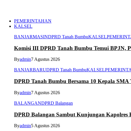
PEMERINTAHAN
KALSEL
BANJARMASIN
DPRD Tanah Bumbu
KALSEL
PEMERIN
Komisi III DPRD Tanah Bumbu Temui BPJN, Per
By
admin
7 Agustus 2026
BANJARBARU
DPRD Tanah Bumbu
KALSEL
PEMERINT
DPRD Tanah Bumbu Bersama 10 Kepala SMA Te
By
admin
7 Agustus 2026
BALANGAN
DPRD Balangan
DPRD Balangan Sambut Kunjungan Kapolres Ba
By
admin
5 Agustus 2026