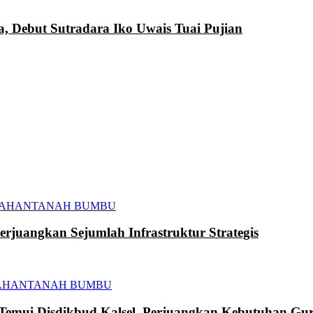
a, Debut Sutradara Iko Uwais Tuai Pujian
TAHAN
TANAH BUMBU
juangkan Sejumlah Infrastruktur Strategis
AHAN
TANAH BUMBU
mui Disdikbud Kalsel, Perjuangkan Kebutuhan Gur