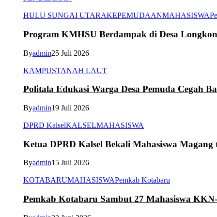
HULU SUNGAI UTARA
KEPEMUDAAN
MAHASISWA
Pe
Program KMHSU Berdampak di Desa Longkong
By
admin
25 Juli 2026
KAMPUS
TANAH LAUT
Politala Edukasi Warga Desa Pemuda Cegah B
By
admin
19 Juli 2026
DPRD Kalsel
KALSEL
MAHASISWA
Ketua DPRD Kalsel Bekali Mahasiswa Magang te
By
admin
15 Juli 2026
KOTABARU
MAHASISWA
Pemkab Kotabaru
Pemkab Kotabaru Sambut 27 Mahasiswa K