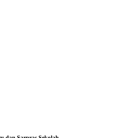
u dan Sarpras Sekolah