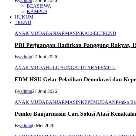
By
admin
22 Juni 2026
BEASISWA
KAMPUS
HUKUM
TREND
ANAK MUDA
BANJARMASIN
KALSEL
TREND
PDI Perjuangan Hadirkan Panggung Rakyat, 1
By
admin
27 Juni 2026
ANAK MUDA
HULU SUNGAI UTARA
PEMILU
FDM HSU Gelar Pelatihan Demokrasi dan Kepe
By
admin
21 Juni 2026
ANAK MUDA
BANJARMASIN
KEPEMUDAAN
Pemko Ba
Pemko Banjarmasin Cari Solusi Atasi Kenakal
By
admin
6 Mei 2026