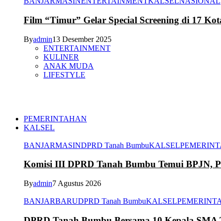
BANJARMASIN
ENTERTAINMENT
KALSEL
NASIONAL
Film “Timur” Gelar Special Screening di 17 Kot
By
admin
13 Desember 2025
ENTERTAINMENT
KULINER
ANAK MUDA
LIFESTYLE
PEMERINTAHAN
KALSEL
BANJARMASIN
DPRD Tanah Bumbu
KALSEL
PEMERIN
Komisi III DPRD Tanah Bumbu Temui BPJN, Per
By
admin
7 Agustus 2026
BANJARBARU
DPRD Tanah Bumbu
KALSEL
PEMERINT
DPRD Tanah Bumbu Bersama 10 Kepala SMA Te