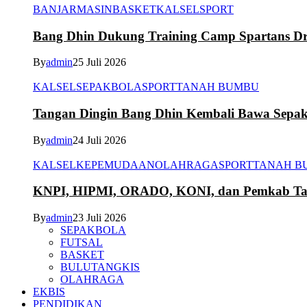
BANJARMASIN
BASKET
KALSEL
SPORT
Bang Dhin Dukung Training Camp Spartans Dr
By
admin
25 Juli 2026
KALSEL
SEPAKBOLA
SPORT
TANAH BUMBU
Tangan Dingin Bang Dhin Kembali Bawa Sepa
By
admin
24 Juli 2026
KALSEL
KEPEMUDAAN
OLAHRAGA
SPORT
TANAH B
KNPI, HIPMI, ORADO, KONI, dan Pemkab Tana
By
admin
23 Juli 2026
SEPAKBOLA
FUTSAL
BASKET
BULUTANGKIS
OLAHRAGA
EKBIS
PENDIDIKAN