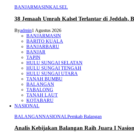
BANJARMASIN
KALSEL
38 Jemaah Umrah Kalsel Terlantar di Jeddah, 
By
admin
1 Agustus 2026
BANJARMASIN
BARITO KUALA
BANJARBARU
BANJAR
TAPIN
HULU SUNGAI SELATAN
HULU SUNGAI TENGAH
HULU SUNGAI UTARA
TANAH BUMBU
BALANGAN
TABALONG
TANAH LAUT
KOTABARU
NASIONAL
BALANGAN
NASIONAL
Pemkab Balangan
Analis Kebijakan Balangan Raih Juara I Nasi