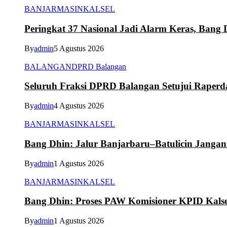
BANJARMASIN
KALSEL
Peringkat 37 Nasional Jadi Alarm Keras, Bang D
By
admin
5 Agustus 2026
BALANGAN
DPRD Balangan
Seluruh Fraksi DPRD Balangan Setujui Raper
By
admin
4 Agustus 2026
BANJARMASIN
KALSEL
Bang Dhin: Jalur Banjarbaru–Batulicin Janga
By
admin
1 Agustus 2026
BANJARMASIN
KALSEL
Bang Dhin: Proses PAW Komisioner KPID Kalse
By
admin
1 Agustus 2026