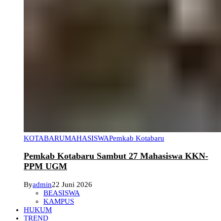
KOTABARU
MAHASISWA
Pemkab Kotabaru
Pemkab Kotabaru Sambut 27 Mahasiswa KKN-
PPM UGM
By
admin
22 Juni 2026
BEASISWA
KAMPUS
HUKUM
TREND