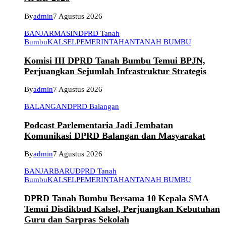
By
admin
7 Agustus 2026
BANJARMASIN
DPRD Tanah
Bumbu
KALSEL
PEMERINTAHAN
TANAH BUMBU
Komisi III DPRD Tanah Bumbu Temui BPJN,
Perjuangkan Sejumlah Infrastruktur Strategis
By
admin
7 Agustus 2026
BALANGAN
DPRD Balangan
Podcast Parlementaria Jadi Jembatan
Komunikasi DPRD Balangan dan Masyarakat
By
admin
7 Agustus 2026
BANJARBARU
DPRD Tanah
Bumbu
KALSEL
PEMERINTAHAN
TANAH BUMBU
DPRD Tanah Bumbu Bersama 10 Kepala SMA
Temui Disdikbud Kalsel, Perjuangkan Kebutuhan
Guru dan Sarpras Sekolah