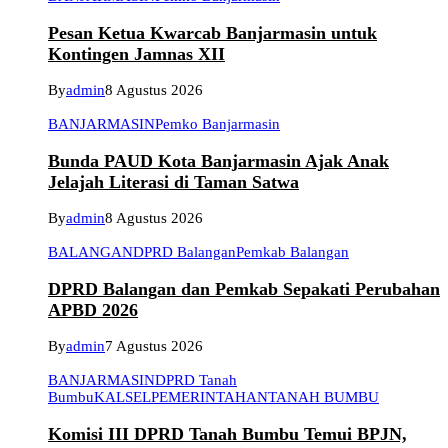
Pesan Ketua Kwarcab Banjarmasin untuk
Kontingen Jamnas XII
By
admin
8 Agustus 2026
BANJARMASIN
Pemko Banjarmasin
Bunda PAUD Kota Banjarmasin Ajak Anak
Jelajah Literasi di Taman Satwa
By
admin
8 Agustus 2026
BALANGAN
DPRD Balangan
Pemkab Balangan
DPRD Balangan dan Pemkab Sepakati Perubahan
APBD 2026
By
admin
7 Agustus 2026
BANJARMASIN
DPRD Tanah
Bumbu
KALSEL
PEMERINTAHAN
TANAH BUMBU
Komisi III DPRD Tanah Bumbu Temui BPJN,