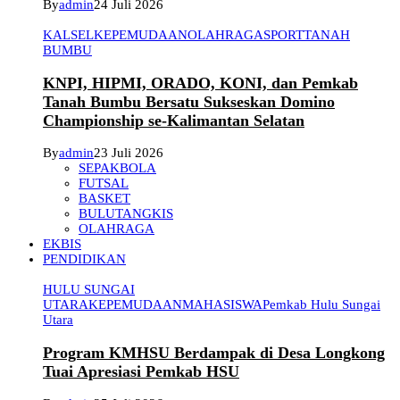
By
admin
24 Juli 2026
KALSEL
KEPEMUDAAN
OLAHRAGA
SPORT
TANAH
BUMBU
KNPI, HIPMI, ORADO, KONI, dan Pemkab
Tanah Bumbu Bersatu Sukseskan Domino
Championship se-Kalimantan Selatan
By
admin
23 Juli 2026
SEPAKBOLA
FUTSAL
BASKET
BULUTANGKIS
OLAHRAGA
EKBIS
PENDIDIKAN
HULU SUNGAI
UTARA
KEPEMUDAAN
MAHASISWA
Pemkab Hulu Sungai
Utara
Program KMHSU Berdampak di Desa Longkong
Tuai Apresiasi Pemkab HSU