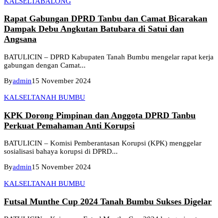
KALSEL
TABALONG
Rapat Gabungan DPRD Tanbu dan Camat Bicarakan
Dampak Debu Angkutan Batubara di Satui dan
Angsana
BATULICIN – DPRD Kabupaten Tanah Bumbu mengelar rapat kerja
gabungan dengan Camat...
By
admin
15 November 2024
KALSEL
TANAH BUMBU
KPK Dorong Pimpinan dan Anggota DPRD Tanbu
Perkuat Pemahaman Anti Korupsi
BATULICIN – Komisi Pemberantasan Korupsi (KPK) menggelar
sosialisasi bahaya korupsi di DPRD...
By
admin
15 November 2024
KALSEL
TANAH BUMBU
Futsal Munthe Cup 2024 Tanah Bumbu Sukses Digelar