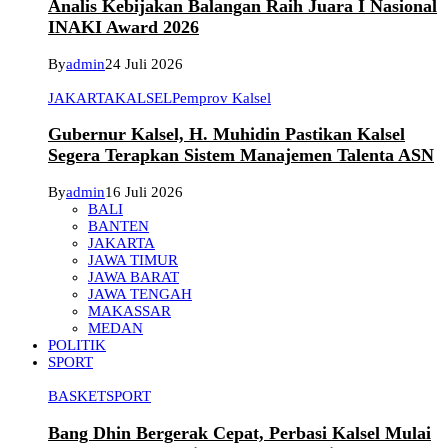
Analis Kebijakan Balangan Raih Juara I Nasional
INAKI Award 2026
By
admin
24 Juli 2026
JAKARTA
KALSEL
Pemprov Kalsel
Gubernur Kalsel, H. Muhidin Pastikan Kalsel
Segera Terapkan Sistem Manajemen Talenta ASN
By
admin
16 Juli 2026
BALI
BANTEN
JAKARTA
JAWA TIMUR
JAWA BARAT
JAWA TENGAH
MAKASSAR
MEDAN
POLITIK
SPORT
BASKET
SPORT
Bang Dhin Bergerak Cepat, Perbasi Kalsel Mulai