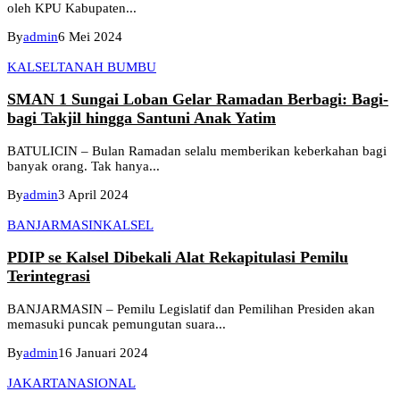
oleh KPU Kabupaten...
By
admin
6 Mei 2024
KALSEL
TANAH BUMBU
SMAN 1 Sungai Loban Gelar Ramadan Berbagi: Bagi-
bagi Takjil hingga Santuni Anak Yatim
BATULICIN – Bulan Ramadan selalu memberikan keberkahan bagi
banyak orang. Tak hanya...
By
admin
3 April 2024
BANJARMASIN
KALSEL
PDIP se Kalsel Dibekali Alat Rekapitulasi Pemilu
Terintegrasi
BANJARMASIN – Pemilu Legislatif dan Pemilihan Presiden akan
memasuki puncak pemungutan suara...
By
admin
16 Januari 2024
JAKARTA
NASIONAL