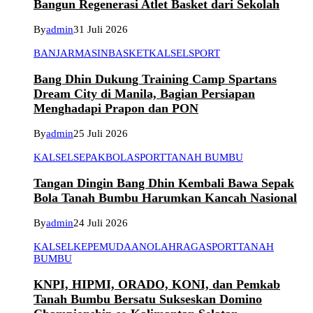
Bangun Regenerasi Atlet Basket dari Sekolah
By
admin
31 Juli 2026
BANJARMASIN
BASKET
KALSEL
SPORT
Bang Dhin Dukung Training Camp Spartans
Dream City di Manila, Bagian Persiapan
Menghadapi Prapon dan PON
By
admin
25 Juli 2026
KALSEL
SEPAKBOLA
SPORT
TANAH BUMBU
Tangan Dingin Bang Dhin Kembali Bawa Sepak
Bola Tanah Bumbu Harumkan Kancah Nasional
By
admin
24 Juli 2026
KALSEL
KEPEMUDAAN
OLAHRAGA
SPORT
TANAH
BUMBU
KNPI, HIPMI, ORADO, KONI, dan Pemkab
Tanah Bumbu Bersatu Sukseskan Domino