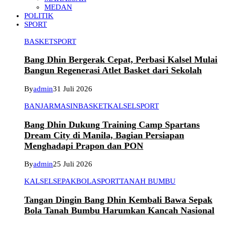
MEDAN
POLITIK
SPORT
BASKET
SPORT
Bang Dhin Bergerak Cepat, Perbasi Kalsel Mulai
Bangun Regenerasi Atlet Basket dari Sekolah
By
admin
31 Juli 2026
BANJARMASIN
BASKET
KALSEL
SPORT
Bang Dhin Dukung Training Camp Spartans
Dream City di Manila, Bagian Persiapan
Menghadapi Prapon dan PON
By
admin
25 Juli 2026
KALSEL
SEPAKBOLA
SPORT
TANAH BUMBU
Tangan Dingin Bang Dhin Kembali Bawa Sepak
Bola Tanah Bumbu Harumkan Kancah Nasional