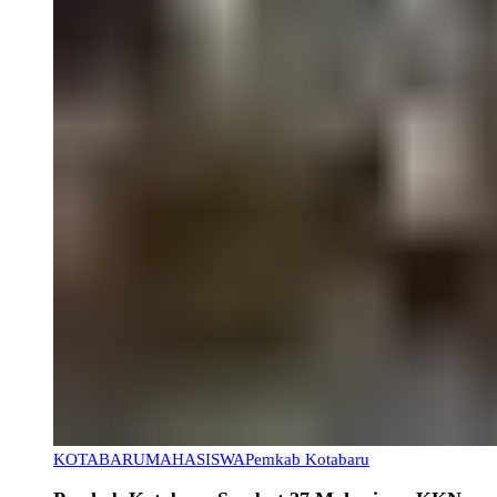
KOTABARU
MAHASISWA
Pemkab Kotabaru