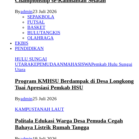
Championship se-Kalimantan Selatan
By
admin
23 Juli 2026
SEPAKBOLA
FUTSAL
BASKET
BULUTANGKIS
OLAHRAGA
EKBIS
PENDIDIKAN
HULU SUNGAI
UTARA
KEPEMUDAAN
MAHASISWA
Pemkab Hulu Sungai
Utara
Program KMHSU Berdampak di Desa Longkong
Tuai Apresiasi Pemkab HSU
By
admin
25 Juli 2026
KAMPUS
TANAH LAUT
Politala Edukasi Warga Desa Pemuda Cegah
Bahaya Listrik Rumah Tangga
By
admin
19 Juli 2026