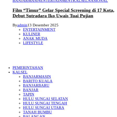
BANJARMASIN
ENTERTAINMENT
KALSEL
NASIONAL
Film “Timur” Gelar Special Screening di 17 Kota,
Debut Sutradara Iko Uwais Tuai Pujian
By
admin
13 Desember 2025
ENTERTAINMENT
KULINER
ANAK MUDA
LIFESTYLE
PEMERINTAHAN
KALSEL
BANJARMASIN
BARITO KUALA
BANJARBARU
BANJAR
TAPIN
HULU SUNGAI SELATAN
HULU SUNGAI TENGAH
HULU SUNGAI UTARA
TANAH BUMBU
BALANGAN