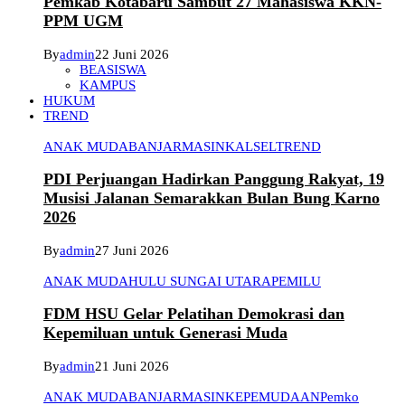
Pemkab Kotabaru Sambut 27 Mahasiswa KKN-
PPM UGM
By
admin
22 Juni 2026
BEASISWA
KAMPUS
HUKUM
TREND
ANAK MUDA
BANJARMASIN
KALSEL
TREND
PDI Perjuangan Hadirkan Panggung Rakyat, 19
Musisi Jalanan Semarakkan Bulan Bung Karno
2026
By
admin
27 Juni 2026
ANAK MUDA
HULU SUNGAI UTARA
PEMILU
FDM HSU Gelar Pelatihan Demokrasi dan
Kepemiluan untuk Generasi Muda
By
admin
21 Juni 2026
ANAK MUDA
BANJARMASIN
KEPEMUDAAN
Pemko