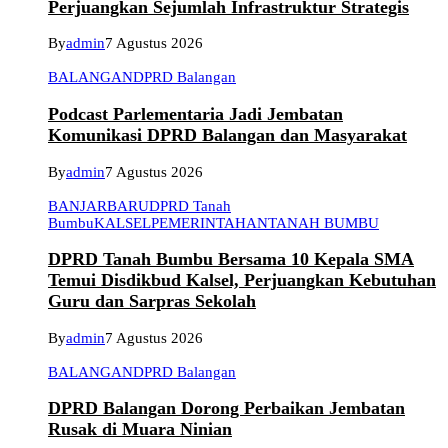
Perjuangkan Sejumlah Infrastruktur Strategis
By
admin
7 Agustus 2026
BALANGAN
DPRD Balangan
Podcast Parlementaria Jadi Jembatan
Komunikasi DPRD Balangan dan Masyarakat
By
admin
7 Agustus 2026
BANJARBARU
DPRD Tanah
Bumbu
KALSEL
PEMERINTAHAN
TANAH BUMBU
DPRD Tanah Bumbu Bersama 10 Kepala SMA
Temui Disdikbud Kalsel, Perjuangkan Kebutuhan
Guru dan Sarpras Sekolah
By
admin
7 Agustus 2026
BALANGAN
DPRD Balangan
DPRD Balangan Dorong Perbaikan Jembatan
Rusak di Muara Ninian