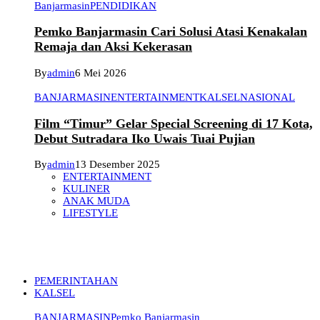
Banjarmasin
PENDIDIKAN
Pemko Banjarmasin Cari Solusi Atasi Kenakalan
Remaja dan Aksi Kekerasan
By
admin
6 Mei 2026
BANJARMASIN
ENTERTAINMENT
KALSEL
NASIONAL
Film “Timur” Gelar Special Screening di 17 Kota,
Debut Sutradara Iko Uwais Tuai Pujian
By
admin
13 Desember 2025
ENTERTAINMENT
KULINER
ANAK MUDA
LIFESTYLE
PEMERINTAHAN
KALSEL
BANJARMASIN
Pemko Banjarmasin