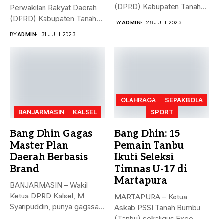
(DPRD) Kabupaten Tanah
Perwakilan Rakyat Daerah
Bumbu (Tanbu) menggelar...
(DPRD) Kabupaten Tanah
BY
ADMIN
26 JULI 2023
Bumbu (Tanbu) menggelar...
BY
ADMIN
31 JULI 2023
OLAHRAGA
SEPAKBOLA
BANJARMASIN
KALSEL
SPORT
Bang Dhin Gagas
Bang Dhin: 15
Master Plan
Pemain Tanbu
Daerah Berbasis
Ikuti Seleksi
Brand
Timnas U-17 di
Martapura
BANJARMASIN – Wakil
Ketua DPRD Kalsel, M
MARTAPURA – Ketua
Syaripuddin, punya gagasan
Askab PSSI Tanah Bumbu
baru. Apa...
(Tanbu) sekaligus Exco