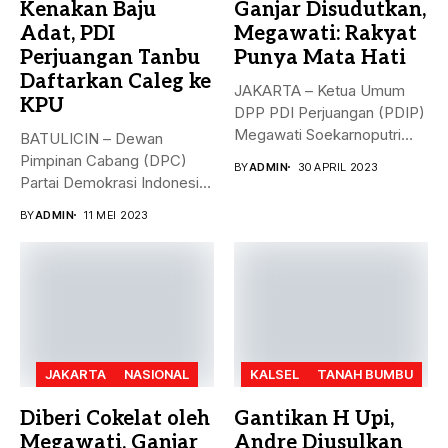
Kenakan Baju
Ganjar Disudutkan,
Adat, PDI
Megawati: Rakyat
Perjuangan Tanbu
Punya Mata Hati
Daftarkan Caleg ke
JAKARTA – Ketua Umum
KPU
DPP PDI Perjuangan (PDIP)
Megawati Soekarnoputri
BATULICIN – Dewan
membela Ganjar...
Pimpinan Cabang (DPC)
BY
ADMIN
30 APRIL 2023
Partai Demokrasi Indonesia
(PDI) Perjuangan
BY
ADMIN
11 MEI 2023
Kabupaten...
JAKARTA
NASIONAL
KALSEL
TANAH BUMBU
Diberi Cokelat oleh
Gantikan H Upi,
Megawati, Ganjar
Andre Diusulkan