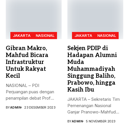
JAKARTA
NASIONAL
JAKARTA
NASIONAL
Gibran Makro,
Sekjen PDIP di
Mahfud Bicara
Hadapan Alumni
Infrastruktur
Muda
Untuk Rakyat
Muhammadiyah
Kecil
Singgung Baliho,
Prabowo, hingga
NASIONAL – PDI
Kasih Ibu
Perjuangan puas dengan
penampilan debat Prof
JAKARTA – Sekretaris Tim
Mahfud sebagai sosok...
Pemenangan Nasional
BY
ADMIN
23 DESEMBER 2023
Ganjar Pranowo-Mahfud
MD, Hasto Kristiyanto,
BY
ADMIN
5 NOVEMBER 2023
menyampaikan...