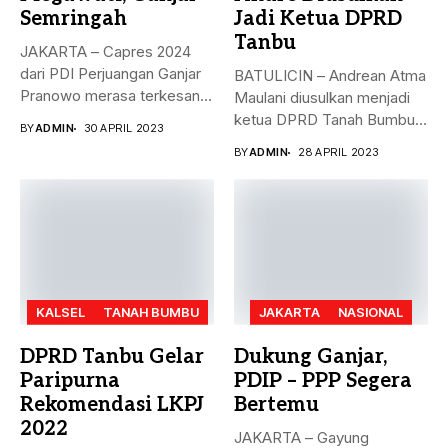
Semringah
Jadi Ketua DPRD
Tanbu
JAKARTA – Capres 2024
dari PDI Perjuangan Ganjar
BATULICIN – Andrean Atma
Pranowo merasa terkesan
Maulani diusulkan menjadi
dengan...
ketua DPRD Tanah Bumbu,
BY
ADMIN
30 APRIL 2023
menggantikan...
BY
ADMIN
28 APRIL 2023
KALSEL
TANAH BUMBU
JAKARTA
NASIONAL
DPRD Tanbu Gelar
Dukung Ganjar,
Paripurna
PDIP – PPP Segera
Rekomendasi LKPJ
Bertemu
2022
JAKARTA – Gayung