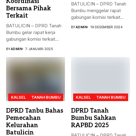
Koordinasi
BATULICIN – DPRD Tanah
Bersama Pihak
Bumbu menggelar rapat
Terkait
gabungan komisi terkait
masalah penyelesaian...
BATULICIN – DPRD Tanah
BY
ADMIN
19 DESEMBER 2024
Bumbu gelar rapat kerja
gabungan komisi terkait
masalah...
BY
ADMIN
7 JANUARI 2025
KALSEL
TANAH BUMBU
KALSEL
TANAH BUMBU
DPRD Tanbu Bahas
DPRD Tanah
Pemecahan
Bumbu Sahkan
Kelurahan
RAPBD 2025
Batulicin
BATULICIN – DPRD Tanah