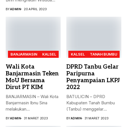
Huffadz...
BY
ADMIN
20 APRIL 2023
BANJARMASIN
KALSEL
KALSEL
TANAH BUMBU
Wali Kota
DPRD Tanbu Gelar
Banjarmasin Teken
Paripurna
MoU Bersama
Penyampaian LKPJ
Dirut PT KIM
2022
BANJARMASIN – Wali Kota
BATULICIN – DPRD
Banjarmasin Ibnu Sina
Kabupaten Tanah Bumbu
melakukan
(Tanbu) menggelar
penandatanganan nota
paripurna dalam rangka
BY
ADMIN
31 MARET 2023
BY
ADMIN
31 MARET 2023
kesepakatan bersama...
Penyampaian...