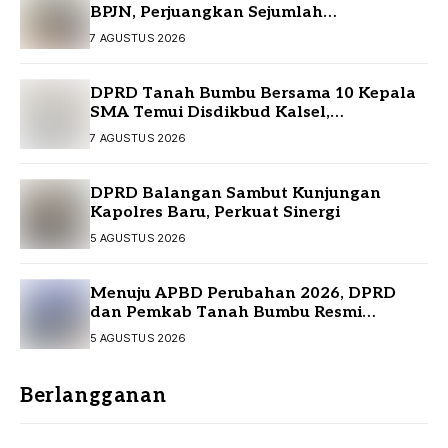
BPJN, Perjuangkan Sejumlah
Infrastruktur Strategis
7 AGUSTUS 2026
DPRD Tanah Bumbu Bersama 10 Kepala
SMA Temui Disdikbud Kalsel,
Perjuangkan Kebutuhan Guru dan
7 AGUSTUS 2026
Sarpras Sekolah
DPRD Balangan Sambut Kunjungan
Kapolres Baru, Perkuat Sinergi
5 AGUSTUS 2026
Menuju APBD Perubahan 2026, DPRD
dan Pemkab Tanah Bumbu Resmi
Sepakati KUA-PPAS
5 AGUSTUS 2026
Berlangganan