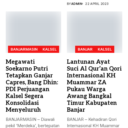
matahari (khusyu...
BY
ADMIN
22 APRIL 2023
BANJARMASIN
KALSEL
BANJAR
KALSEL
Megawati
Lantunan Ayat
Soekarno Putri
Suci Al Qur’an Qori
Tetapkan Ganjar
Internasional KH
Capres, Bang Dhin:
Muammar ZA
PDI Perjuangan
Pukau Warga
Kalsel Segera
Awang Bangkal
Konsolidasi
Timur Kabupaten
Menyeluruh
Banjar
BANJARMASIN – Diawali
BANJAR – Kehadiran Qori
pekil ‘Merdeka’, bertepatan
Internasional KH Muammar