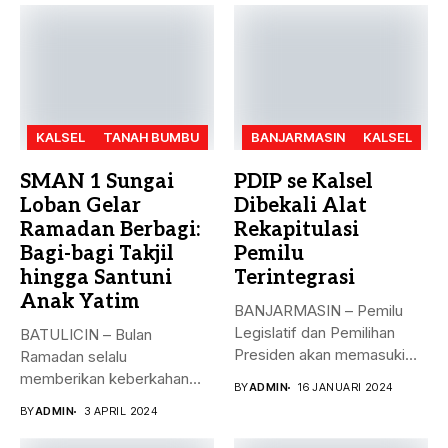
KALSEL
TANAH BUMBU
BANJARMASIN
KALSEL
SMAN 1 Sungai
PDIP se Kalsel
Loban Gelar
Dibekali Alat
Ramadan Berbagi:
Rekapitulasi
Bagi-bagi Takjil
Pemilu
hingga Santuni
Terintegrasi
Anak Yatim
BANJARMASIN – Pemilu
Legislatif dan Pemilihan
BATULICIN – Bulan
Presiden akan memasuki
Ramadan selalu
puncak pemungutan suara...
memberikan keberkahan
BY
ADMIN
16 JANUARI 2024
bagi banyak orang. Tak
BY
ADMIN
3 APRIL 2024
hanya...