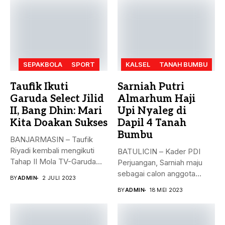
SEPAKBOLA
SPORT
KALSEL
TANAH BUMBU
Taufik Ikuti
Sarniah Putri
Garuda Select Jilid
Almarhum Haji
II, Bang Dhin: Mari
Upi Nyaleg di
Kita Doakan Sukses
Dapil 4 Tanah
Bumbu
BANJARMASIN – Taufik
Riyadi kembali mengikuti
BATULICIN – Kader PDI
Tahap II Mola TV-Garuda
Perjuangan, Sarniah maju
Select Jilid...
sebagai calon anggota
BY
ADMIN
2 JULI 2023
legislatif di...
BY
ADMIN
18 MEI 2023