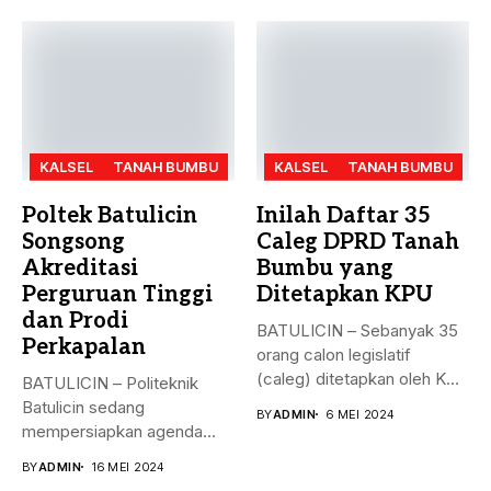
Bakal...
KALSEL
TANAH BUMBU
KALSEL
TANAH BUMBU
Poltek Batulicin
Inilah Daftar 35
Songsong
Caleg DPRD Tanah
Akreditasi
Bumbu yang
Perguruan Tinggi
Ditetapkan KPU
dan Prodi
BATULICIN – Sebanyak 35
Perkapalan
orang calon legislatif
(caleg) ditetapkan oleh KPU
BATULICIN – Politeknik
Kabupaten...
Batulicin sedang
BY
ADMIN
6 MEI 2024
mempersiapkan agenda
besar bulan ini. Akreditasi
BY
ADMIN
16 MEI 2024
perguruan...