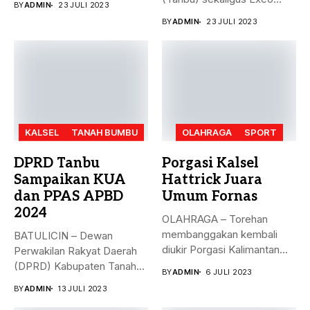
BY
ADMIN
23 JULI 2023
Asprov PSSI...
BY
ADMIN
23 JULI 2023
KALSEL
TANAH BUMBU
OLAHRAGA
SPORT
DPRD Tanbu
Porgasi Kalsel
Sampaikan KUA
Hattrick Juara
dan PPAS APBD
Umum Fornas
2024
OLAHRAGA – Torehan
membanggakan kembali
BATULICIN – Dewan
diukir Porgasi Kalimantan
Perwakilan Rakyat Daerah
Selatan pada ajang Fornas...
(DPRD) Kabupaten Tanah
BY
ADMIN
6 JULI 2023
Bumbu (Tanbu) menggelar...
BY
ADMIN
13 JULI 2023