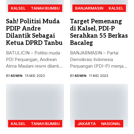
KALSEL
TANAH BUMBU
BANJARMASIN
KALSEL
Sah! Politisi Muda
Target Pemenang
PDIP Andre
di Kalsel, PDI-P
Dilantik Sebagai
Serahkan 55 Berkas
Ketua DPRD Tanbu
Bacaleg
BATULICIN – Politisi muda
BANJARMASIN – Partai
PDI Perjuangan, Andrean
Demokrasi Indonesia
Atma Maulani resmi dilantik
Perjuangan (PDI-P) menjadi
sebagai...
parpol kedua yang
BY
ADMIN
15 MEI 2023
BY
ADMIN
11 MEI 2023
menyerahkan...
KALSEL
TANAH BUMBU
JAKARTA
NASIONAL