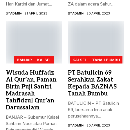
Hari Kartini dan Jumat
ZA dalam acara Sahur
Berkah, 21...
Bersama...
BY
ADMIN
21 APRIL 2023
BY
ADMIN
20 APRIL 2023
BANJAR
KALSEL
KALSEL
TANAH BUMBU
Wisuda Huffadz
PT Batulicin 69
Al Qur’an, Paman
Serahkan Zakat
Birin Puji Santri
Kepada BAZNAS
Madrasah
Tanah Bumbu
Tahfidzul Qur’an
BATULICIN – PT Batulicin
Darussalam
69, bersama lima anak
perusahaannya
BANJAR – Gubernur Kalsel
menyerahkan Zakat Ma’al...
Sahbirin Noor atau Paman
BY
ADMIN
20 APRIL 2023
Birin menghadiri Wisuda