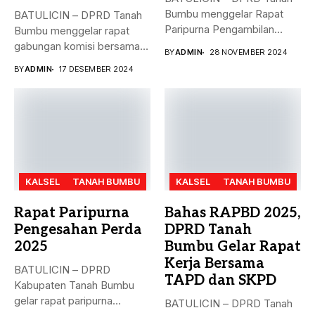
Bumbu menggelar Rapat
BATULICIN – DPRD Tanah
Paripurna Pengambilan
Bumbu menggelar rapat
Keputusan terhadap
gabungan komisi bersama
BY
ADMIN
28 NOVEMBER 2024
Rancangan...
Dinas PMD,...
BY
ADMIN
17 DESEMBER 2024
KALSEL
TANAH BUMBU
KALSEL
TANAH BUMBU
Rapat Paripurna
Bahas RAPBD 2025,
Pengesahan Perda
DPRD Tanah
2025
Bumbu Gelar Rapat
Kerja Bersama
BATULICIN – DPRD
TAPD dan SKPD
Kabupaten Tanah Bumbu
gelar rapat paripurna
BATULICIN – DPRD Tanah