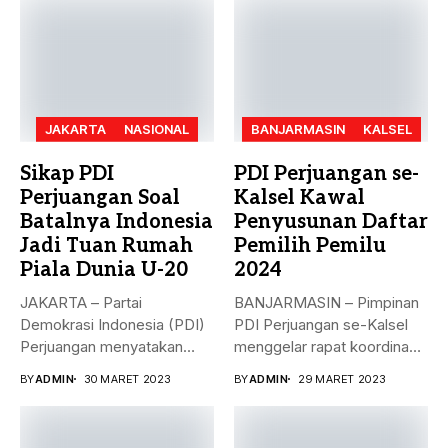
JAKARTA
NASIONAL
BANJARMASIN
KALSEL
Sikap PDI
PDI Perjuangan se-
Perjuangan Soal
Kalsel Kawal
Batalnya Indonesia
Penyusunan Daftar
Jadi Tuan Rumah
Pemilih Pemilu
Piala Dunia U-20
2024
JAKARTA – Partai
BANJARMASIN – Pimpinan
Demokrasi Indonesia (PDI)
PDI Perjuangan se-Kalsel
Perjuangan menyatakan
menggelar rapat koordinasi
sikap terkait batalnya
teknis dalam rangka...
BY
ADMIN
30 MARET 2023
BY
ADMIN
29 MARET 2023
Indonesia...