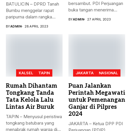
bersambut. PDI Perjuangan
BATULICIN – DPRD Tanah
buka tangan menerima
Bumbu menggelar rapat
dukungan Partai Persatuan...
paripurna dalam rangka
BY
ADMIN
27 APRIL 2023
rekomendasi Dewan...
BY
ADMIN
28 APRIL 2023
KALSEL
TAPIN
JAKARTA
NASIONAL
Rumah Dihantam
Puan Jalankan
Tongkang Tanda
Perintah Megawati
Tata Kelola Lalu
untuk Pemenangan
Lintas Air Buruk
Ganjar di Pilpres
2024
TAPIN – Menyusul peristiwa
tongkang batubara yang
JAKARTA – Ketua DPP PDI
menabrak rumah warga di
Perjuangan (PDIP)