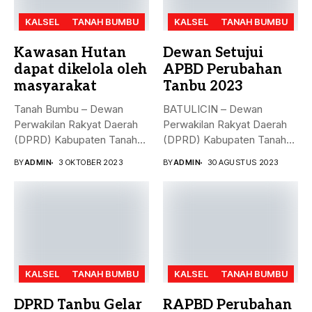
KALSEL
TANAH BUMBU
KALSEL
TANAH BUMBU
Kawasan Hutan
Dewan Setujui
dapat dikelola oleh
APBD Perubahan
masyarakat
Tanbu 2023
Tanah Bumbu – Dewan
BATULICIN – Dewan
Perwakilan Rakyat Daerah
Perwakilan Rakyat Daerah
(DPRD) Kabupaten Tanah
(DPRD) Kabupaten Tanah
Bumbu (...
Bumbu (Tanbu) menggelar...
BY
ADMIN
3 OKTOBER 2023
BY
ADMIN
30 AGUSTUS 2023
KALSEL
TANAH BUMBU
KALSEL
TANAH BUMBU
DPRD Tanbu Gelar
RAPBD Perubahan