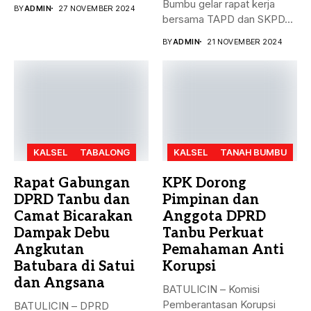
dengan agenda
Bumbu gelar rapat kerja
BY
ADMIN
27 NOVEMBER 2024
pengesahan...
bersama TAPD dan SKPD...
BY
ADMIN
21 NOVEMBER 2024
KALSEL
TABALONG
KALSEL
TANAH BUMBU
Rapat Gabungan
KPK Dorong
DPRD Tanbu dan
Pimpinan dan
Camat Bicarakan
Anggota DPRD
Dampak Debu
Tanbu Perkuat
Angkutan
Pemahaman Anti
Batubara di Satui
Korupsi
dan Angsana
BATULICIN – Komisi
Pemberantasan Korupsi
BATULICIN – DPRD