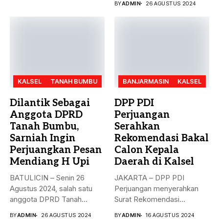
BY
ADMIN
26 AGUSTUS 2024
KALSEL
TANAH BUMBU
BANJARMASIN
KALSEL
Dilantik Sebagai
DPP PDI
Anggota DPRD
Perjuangan
Tanah Bumbu,
Serahkan
Sarniah Ingin
Rekomendasi Bakal
Perjuangkan Pesan
Calon Kepala
Mendiang H Upi
Daerah di Kalsel
BATULICIN – Senin 26
JAKARTA – DPP PDI
Agustus 2024, salah satu
Perjuangan menyerahkan
anggota DPRD Tanah
Surat Rekomendasi
Bumbu...
dukungan ke sejumlah
BY
ADMIN
26 AGUSTUS 2024
BY
ADMIN
16 AGUSTUS 2024