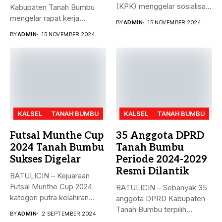
(KPK) menggelar sosialisasi
Kabupaten Tanah Bumbu
bahaya korupsi di DPRD...
mengelar rapat kerja
BY
ADMIN
15 NOVEMBER 2024
gabungan dengan Camat...
BY
ADMIN
15 NOVEMBER 2024
KALSEL
TANAH BUMBU
KALSEL
TANAH BUMBU
Futsal Munthe Cup
35 Anggota DPRD
2024 Tanah Bumbu
Tanah Bumbu
Sukses Digelar
Periode 2024-2029
Resmi Dilantik
BATULICIN – Kejuaraan
Futsal Munthe Cup 2024
BATULICIN – Sebanyak 35
kategori putra kelahiran
anggota DPRD Kabupaten
2007 dan...
Tanah Bumbu terpilih
BY
ADMIN
2 SEPTEMBER 2024
periode 2024-2029...