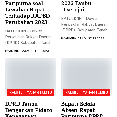
Paripurna soal
2023 Tanbu
Jawaban Bupati
Disetujui
Terhadap RAPBD
BATULICIN – Dewan
Perubahan 2023
Perwakilan Rakyat Daerah
(DPRD) Kabupaten Tanah
BATULICIN – Dewan
Bumbu (Tanbu),
Perwakilan Rakyat Daerah
BY
ADMIN
21 AGUSTUS 2023
menggelar...
(DPRD) Kabupaten Tanah
Bumbu (Tanbu) menggelar...
BY
ADMIN
23 AGUSTUS 2023
KALSEL
TANAH BUMBU
KALSEL
TANAH BUMBU
DPRD Tanbu
Bupati-Sekda
Dengarkan Pidato
Absen, Rapat
Kenegaraan
Paripurna DPRD