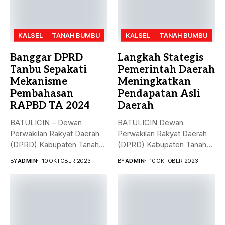
KALSEL
TANAH BUMBU
KALSEL
TANAH BUMBU
Banggar DPRD
Langkah Stategis
Tanbu Sepakati
Pemerintah Daerah
Mekanisme
Meningkatkan
Pembahasan
Pendapatan Asli
RAPBD TA 2024
Daerah
BATULICIN – Dewan
BATULICIN Dewan
Perwakilan Rakyat Daerah
Perwakilan Rakyat Daerah
(DPRD) Kabupaten Tanah
(DPRD) Kabupaten Tanah
Bumbu (Tanbu) menggelar...
Bumbu (Tanbu) menggelar
BY
ADMIN
10 OKTOBER 2023
BY
ADMIN
10 OKTOBER 2023
rapat...