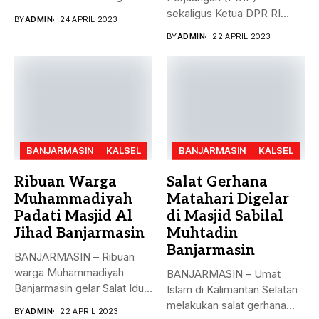
Desa...
sekaligus Ketua DPR RI
BY
ADMIN
24 APRIL 2023
Puan...
BY
ADMIN
22 APRIL 2023
BANJARMASIN
KALSEL
BANJARMASIN
KALSEL
Ribuan Warga
Salat Gerhana
Muhammadiyah
Matahari Digelar
Padati Masjid Al
di Masjid Sabilal
Jihad Banjarmasin
Muhtadin
Banjarmasin
BANJARMASIN – Ribuan
warga Muhammadiyah
BANJARMASIN – Umat
Banjarmasin gelar Salat Idul
Islam di Kalimantan Selatan
Fitri Jumat (21/4)...
melakukan salat gerhana
BY
ADMIN
22 APRIL 2023