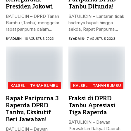
Presiden Jokowi
Tanbu Ditunda!
BATULICIN – DPRD Tanah
BATULICIN – Lantaran tidak
Bumbu (Tanbu) menggelar
hadirnya bupati hingga
rapat paripurna dalam
sekda, Rapat Paripurna
rangka mendengarkan...
Penandatanganan Nota...
BY
ADMIN
16 AGUSTUS 2023
BY
ADMIN
7 AGUSTUS 2023
KALSEL
TANAH BUMBU
KALSEL
TANAH BUMBU
Rapat Paripurna 3
Fraksi di DPRD
Raperda DPRD
Tanbu Apresiasi
Tanbu, Ekskutif
Tiga Raperda
Beri Jawaban!
BATULICIN – Dewan
Perwakilan Rakyat Daerah
BATULICIN – Dewan