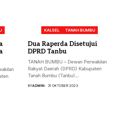
U
KALSEL
TANAH BUMBU
a
Dua Raperda Disetujui
a
DPRD Tanbu
TANAH BUMBU – Dewan Perwakilan
Rakyat Daerah (DPRD) Kabupaten
akilan
Tanah Bumbu (Tanbu)...
aten
BY
ADMIN
31 OKTOBER 2023