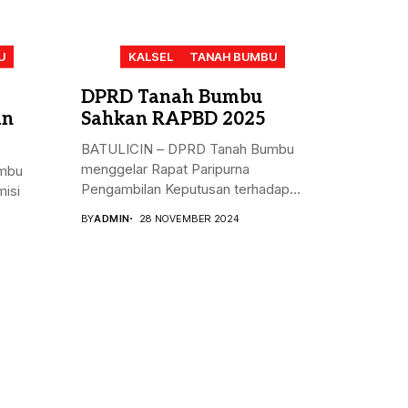
U
KALSEL
TANAH BUMBU
DPRD Tanah Bumbu
an
Sahkan RAPBD 2025
BATULICIN – DPRD Tanah Bumbu
menggelar Rapat Paripurna
mbu
Pengambilan Keputusan terhadap
isi
Rancangan...
BY
ADMIN
28 NOVEMBER 2024