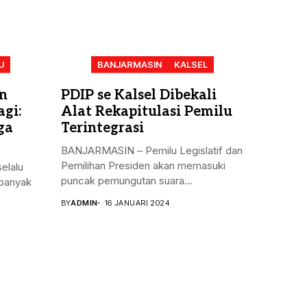
U
BANJARMASIN
KALSEL
n
PDIP se Kalsel Dibekali
gi:
Alat Rekapitulasi Pemilu
ga
Terintegrasi
BANJARMASIN – Pemilu Legislatif dan
Pemilihan Presiden akan memasuki
elalu
puncak pemungutan suara...
banyak
BY
ADMIN
16 JANUARI 2024