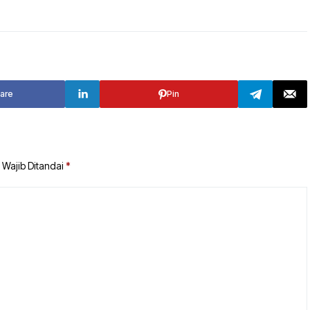
are
Pin
 Wajib Ditandai
*