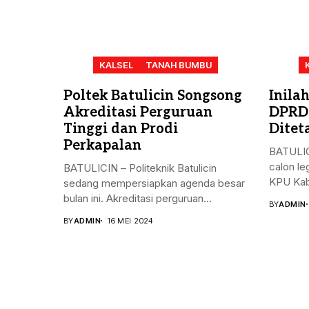
KALSEL
TANAH BUMBU
Poltek Batulicin Songsong
Inila
Akreditasi Perguruan
DPRD
Tinggi dan Prodi
Ditet
Perkapalan
BATULIC
calon le
BATULICIN – Politeknik Batulicin
KPU Kab
sedang mempersiapkan agenda besar
bulan ini. Akreditasi perguruan...
BY
ADMIN
BY
ADMIN
16 MEI 2024