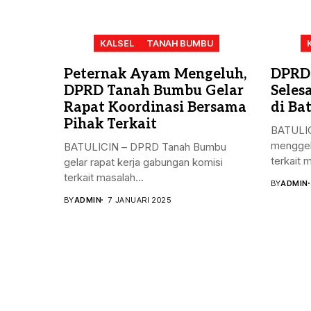
KALSEL
TANAH BUMBU
Peternak Ayam Mengeluh,
DPRD
DPRD Tanah Bumbu Gelar
Seles
Rapat Koordinasi Bersama
di Bat
Pihak Terkait
BATULIC
menggel
BATULICIN – DPRD Tanah Bumbu
terkait 
gelar rapat kerja gabungan komisi
terkait masalah...
BY
ADMIN
BY
ADMIN
7 JANUARI 2025