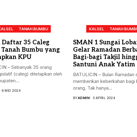
KALSEL
TANAH BUMBU
KALSEL
TANAH BUMB
h Daftar 35 Caleg
SMAN 1 Sungai Loba
 Tanah Bumbu yang
Gelar Ramadan Berba
apkan KPU
Bagi-bagi Takjil hing
Santuni Anak Yatim
IN – Sebanyak 35 orang
gislatif (caleg) ditetapkan oleh
BATULICIN – Bulan Ramadan s
upaten...
memberikan keberkahan bagi 
orang. Tak hanya...
6 MEI 2024
BY
ADMIN
3 APRIL 2024