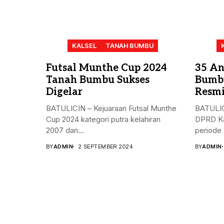
KALSEL
TANAH BUMBU
Futsal Munthe Cup 2024
35 An
Tanah Bumbu Sukses
Bumbu
Digelar
Resmi
BATULICIN – Kejuaraan Futsal Munthe
BATULIC
Cup 2024 kategori putra kelahiran
DPRD Ka
2007 dan...
periode 
BY
ADMIN
2 SEPTEMBER 2024
BY
ADMIN