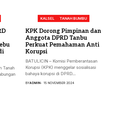
KALSEL
TANAH BUMBU
RD
KPK Dorong Pimpinan dan
Anggota DPRD Tanbu
ebu
Perkuat Pemahaman Anti
di
Korupsi
BATULICIN – Komisi Pemberantasan
Korupsi (KPK) menggelar sosialisasi
n Tanah
bahaya korupsi di DPRD...
gabungan
BY
ADMIN
15 NOVEMBER 2024