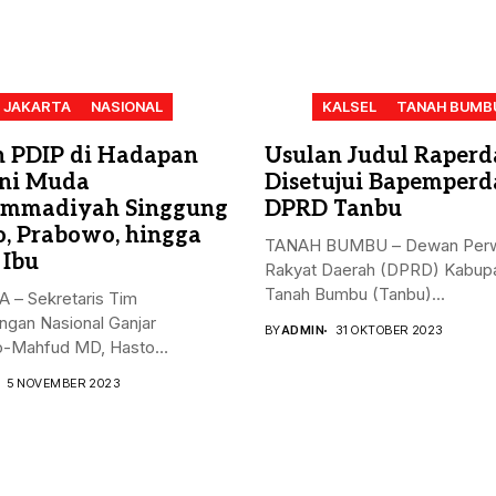
JAKARTA
NASIONAL
KALSEL
TANAH BUMB
n PDIP di Hadapan
Usulan Judul Raperd
ni Muda
Disetujui Bapemperd
mmadiyah Singgung
DPRD Tanbu
o, Prabowo, hingga
TANAH BUMBU – Dewan Perw
 Ibu
Rakyat Daerah (DPRD) Kabup
Tanah Bumbu (Tanbu)...
 – Sekretaris Tim
gan Nasional Ganjar
BY
ADMIN
31 OKTOBER 2023
-Mahfud MD, Hasto
nto, menyampaikan...
5 NOVEMBER 2023