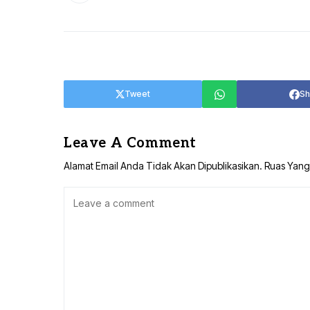
TANAH BUMBU
TABALONG
BALANGAN
TANAH LAUT
TABALONG
KOTABARU
Tweet
Sh
TANAH LAUT
KOTABARU
Leave A Comment
Alamat Email Anda Tidak Akan Dipublikasikan.
Ruas Yang