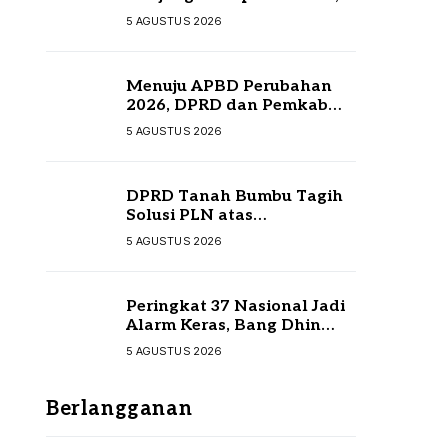
Perkuat Sinergi
5 AGUSTUS 2026
Menuju APBD Perubahan
2026, DPRD dan Pemkab
Tanah Bumbu Resmi
5 AGUSTUS 2026
Sepakati KUA-PPAS
DPRD Tanah Bumbu Tagih
Solusi PLN atas
Pemadaman Listrik,
5 AGUSTUS 2026
Kompensasi Pelanggan
Belum Diputuskan
Peringkat 37 Nasional Jadi
Alarm Keras, Bang Dhin
Desak Evaluasi Total
5 AGUSTUS 2026
Pelayanan Investasi Kalsel
Berlangganan