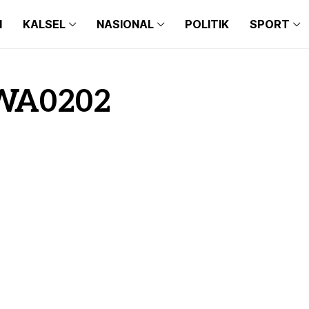
N
KALSEL
NASIONAL
POLITIK
SPORT
WA0202