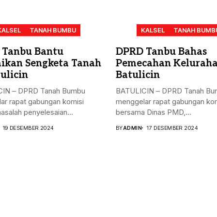
KALSEL
TANAH BUMBU
KALSEL
TANAH BUMB
 Tanbu Bantu
DPRD Tanbu Bahas
aikan Sengketa Tanah
Pemecahan Kelurah
ulicin
Batulicin
IN – DPRD Tanah Bumbu
BATULICIN – DPRD Tanah Bu
ar rapat gabungan komisi
menggelar rapat gabungan kom
masalah penyelesaian...
bersama Dinas PMD,...
19 DESEMBER 2024
BY
ADMIN
17 DESEMBER 2024