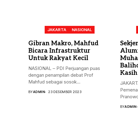
JAKARTA
NASIONAL
Gibran Makro, Mahfud
Sekje
Bicara Infrastruktur
Alum
Untuk Rakyat Kecil
Muha
Balih
NASIONAL – PDI Perjuangan puas
Kasih
dengan penampilan debat Prof
Mahfud sebagai sosok...
JAKARTA
Pemenan
BY
ADMIN
23 DESEMBER 2023
Pranowo
Kristiya
BY
ADMIN