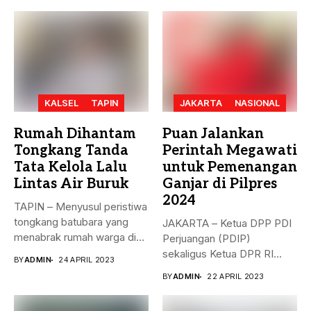
KALSEL
TAPIN
JAKARTA
NASIONAL
Rumah Dihantam
Puan Jalankan
Tongkang Tanda
Perintah Megawati
Tata Kelola Lalu
untuk Pemenangan
Lintas Air Buruk
Ganjar di Pilpres
2024
TAPIN – Menyusul peristiwa
tongkang batubara yang
JAKARTA – Ketua DPP PDI
menabrak rumah warga di
Perjuangan (PDIP)
Desa...
sekaligus Ketua DPR RI
BY
ADMIN
24 APRIL 2023
Puan...
BY
ADMIN
22 APRIL 2023