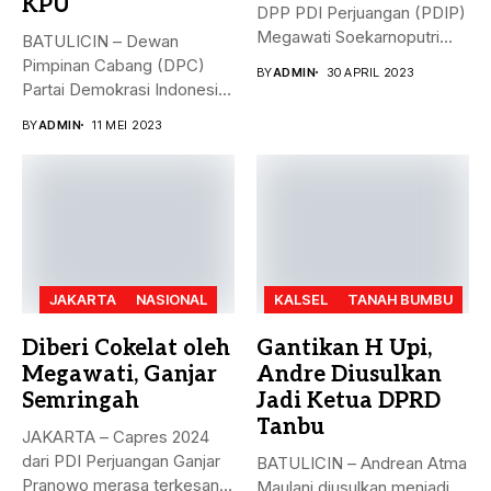
KPU
DPP PDI Perjuangan (PDIP)
Megawati Soekarnoputri
BATULICIN – Dewan
membela Ganjar...
Pimpinan Cabang (DPC)
BY
ADMIN
30 APRIL 2023
Partai Demokrasi Indonesia
(PDI) Perjuangan
BY
ADMIN
11 MEI 2023
Kabupaten...
JAKARTA
NASIONAL
KALSEL
TANAH BUMBU
Diberi Cokelat oleh
Gantikan H Upi,
Megawati, Ganjar
Andre Diusulkan
Semringah
Jadi Ketua DPRD
Tanbu
JAKARTA – Capres 2024
dari PDI Perjuangan Ganjar
BATULICIN – Andrean Atma
Pranowo merasa terkesan
Maulani diusulkan menjadi