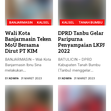
BANJARMASIN
KALSEL
KALSEL
TANAH BUMBU
Wali Kota
DPRD Tanbu Gelar
Banjarmasin Teken
Paripurna
MoU Bersama
Penyampaian LKPJ
Dirut PT KIM
2022
BANJARMASIN – Wali Kota
BATULICIN – DPRD
Banjarmasin Ibnu Sina
Kabupaten Tanah Bumbu
melakukan
(Tanbu) menggelar
penandatanganan nota
paripurna dalam rangka
BY
ADMIN
31 MARET 2023
BY
ADMIN
31 MARET 2023
kesepakatan bersama...
Penyampaian...