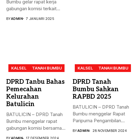
Bumbu gelar rapat kerja
gabungan komisi terkait
masalah...
BY
ADMIN
7 JANUARI 2025
KALSEL
TANAH BUMBU
KALSEL
TANAH BUMBU
DPRD Tanbu Bahas
DPRD Tanah
Pemecahan
Bumbu Sahkan
Kelurahan
RAPBD 2025
Batulicin
BATULICIN – DPRD Tanah
Bumbu menggelar Rapat
BATULICIN – DPRD Tanah
Paripurna Pengambilan
Bumbu menggelar rapat
Keputusan terhadap
gabungan komisi bersama
BY
ADMIN
28 NOVEMBER 2024
Rancangan...
Dinas PMD,...
BY
ADMIN
17 DESEMBER 2024