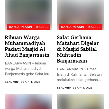
BANJARMASIN
KALSEL
BANJARMASIN
KALSEL
Ribuan Warga
Salat Gerhana
Muhammadiyah
Matahari Digelar
Padati Masjid Al
di Masjid Sabilal
Jihad Banjarmasin
Muhtadin
Banjarmasin
BANJARMASIN – Ribuan
warga Muhammadiyah
BANJARMASIN – Umat
Banjarmasin gelar Salat Idul
Islam di Kalimantan Selatan
Fitri Jumat (21/4)...
melakukan salat gerhana
BY
ADMIN
22 APRIL 2023
matahari (khusyu...
BY
ADMIN
22 APRIL 2023