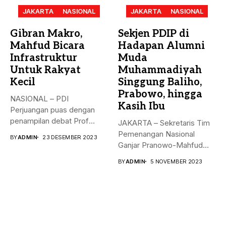
JAKARTA
NASIONAL
JAKARTA
NASIONAL
Gibran Makro,
Sekjen PDIP di
Mahfud Bicara
Hadapan Alumni
Infrastruktur
Muda
Untuk Rakyat
Muhammadiyah
Kecil
Singgung Baliho,
Prabowo, hingga
NASIONAL – PDI
Kasih Ibu
Perjuangan puas dengan
penampilan debat Prof
JAKARTA – Sekretaris Tim
Mahfud sebagai sosok...
Pemenangan Nasional
BY
ADMIN
23 DESEMBER 2023
Ganjar Pranowo-Mahfud
MD, Hasto Kristiyanto,
BY
ADMIN
5 NOVEMBER 2023
menyampaikan...