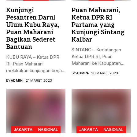
Kunjungi
Puan Maharani,
Pesantren Darul
Ketua DPR RI
Ulum Kubu Raya,
Partama yang
Puan Maharani
Kunjungi Sintang
Bagikan Sederet
Kalbar
Bantuan
SINTANG – Kedatangan
Ketua DPR RI, Puan
KUBU RAYA – Ketua DPR
Maharani ke Kabupaten
RI, Puan Maharani
Sintang, Kalimantan...
melakukan kunjungan kerja
BY
ADMIN
20 MARET 2023
ke...
BY
ADMIN
21 MARET 2023
JAKARTA
NASIONAL
JAKARTA
NASIONAL