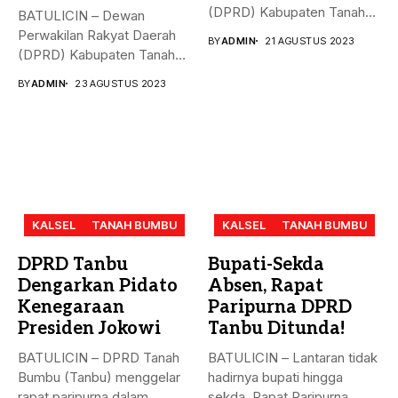
(DPRD) Kabupaten Tanah
BATULICIN – Dewan
Bumbu (Tanbu),
Perwakilan Rakyat Daerah
BY
ADMIN
21 AGUSTUS 2023
menggelar...
(DPRD) Kabupaten Tanah
Bumbu (Tanbu) menggelar...
BY
ADMIN
23 AGUSTUS 2023
KALSEL
TANAH BUMBU
KALSEL
TANAH BUMBU
DPRD Tanbu
Bupati-Sekda
Dengarkan Pidato
Absen, Rapat
Kenegaraan
Paripurna DPRD
Presiden Jokowi
Tanbu Ditunda!
BATULICIN – DPRD Tanah
BATULICIN – Lantaran tidak
Bumbu (Tanbu) menggelar
hadirnya bupati hingga
rapat paripurna dalam
sekda, Rapat Paripurna