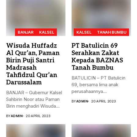
BANJAR
KALSEL
KALSEL
TANAH BUMBU
Wisuda Huffadz
PT Batulicin 69
Al Qur’an, Paman
Serahkan Zakat
Birin Puji Santri
Kepada BAZNAS
Madrasah
Tanah Bumbu
Tahfidzul Qur’an
BATULICIN – PT Batulicin
Darussalam
69, bersama lima anak
perusahaannya
BANJAR – Gubernur Kalsel
menyerahkan Zakat Ma’al...
Sahbirin Noor atau Paman
BY
ADMIN
20 APRIL 2023
Birin menghadiri Wisuda
Huffadz...
BY
ADMIN
20 APRIL 2023