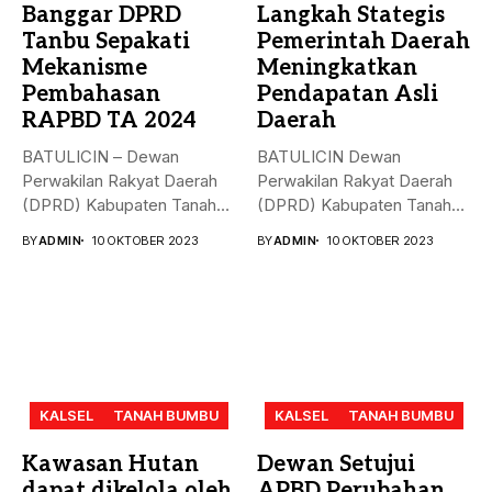
Banggar DPRD
Langkah Stategis
Tanbu Sepakati
Pemerintah Daerah
Mekanisme
Meningkatkan
Pembahasan
Pendapatan Asli
RAPBD TA 2024
Daerah
BATULICIN – Dewan
BATULICIN Dewan
Perwakilan Rakyat Daerah
Perwakilan Rakyat Daerah
(DPRD) Kabupaten Tanah
(DPRD) Kabupaten Tanah
Bumbu (Tanbu) menggelar...
Bumbu (Tanbu) menggelar
BY
ADMIN
10 OKTOBER 2023
BY
ADMIN
10 OKTOBER 2023
rapat...
KALSEL
TANAH BUMBU
KALSEL
TANAH BUMBU
Kawasan Hutan
Dewan Setujui
dapat dikelola oleh
APBD Perubahan