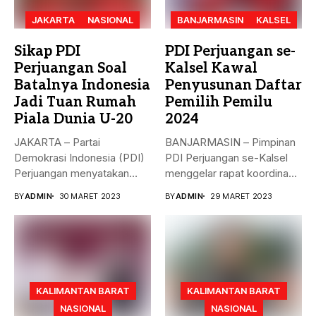
JAKARTA
NASIONAL
BANJARMASIN
KALSEL
Sikap PDI
PDI Perjuangan se-
Perjuangan Soal
Kalsel Kawal
Batalnya Indonesia
Penyusunan Daftar
Jadi Tuan Rumah
Pemilih Pemilu
Piala Dunia U-20
2024
JAKARTA – Partai
BANJARMASIN – Pimpinan
Demokrasi Indonesia (PDI)
PDI Perjuangan se-Kalsel
Perjuangan menyatakan
menggelar rapat koordinasi
sikap terkait batalnya
teknis dalam rangka...
BY
ADMIN
30 MARET 2023
BY
ADMIN
29 MARET 2023
Indonesia...
KALIMANTAN BARAT
KALIMANTAN BARAT
NASIONAL
NASIONAL