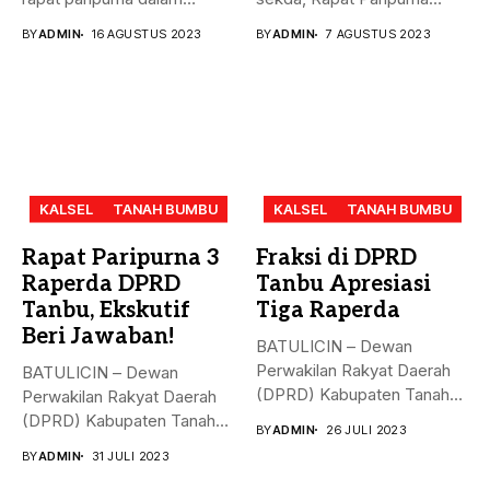
rangka mendengarkan...
Penandatanganan Nota...
BY
ADMIN
16 AGUSTUS 2023
BY
ADMIN
7 AGUSTUS 2023
KALSEL
TANAH BUMBU
KALSEL
TANAH BUMBU
Rapat Paripurna 3
Fraksi di DPRD
Raperda DPRD
Tanbu Apresiasi
Tanbu, Ekskutif
Tiga Raperda
Beri Jawaban!
BATULICIN – Dewan
Perwakilan Rakyat Daerah
BATULICIN – Dewan
(DPRD) Kabupaten Tanah
Perwakilan Rakyat Daerah
Bumbu (Tanbu) menggelar...
(DPRD) Kabupaten Tanah
BY
ADMIN
26 JULI 2023
Bumbu (Tanbu) menggelar...
BY
ADMIN
31 JULI 2023