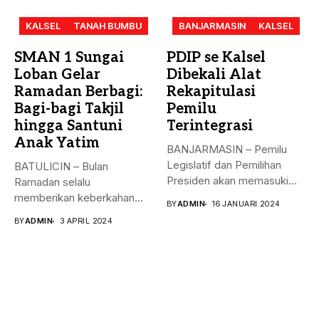
KALSEL
TANAH BUMBU
BANJARMASIN
KALSEL
SMAN 1 Sungai
PDIP se Kalsel
Loban Gelar
Dibekali Alat
Ramadan Berbagi:
Rekapitulasi
Bagi-bagi Takjil
Pemilu
hingga Santuni
Terintegrasi
Anak Yatim
BANJARMASIN – Pemilu
Legislatif dan Pemilihan
BATULICIN – Bulan
Presiden akan memasuki
Ramadan selalu
puncak pemungutan suara...
memberikan keberkahan
BY
ADMIN
16 JANUARI 2024
bagi banyak orang. Tak
BY
ADMIN
3 APRIL 2024
hanya...