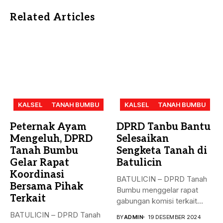
Related Articles
KALSEL
TANAH BUMBU
KALSEL
TANAH BUMBU
Peternak Ayam
DPRD Tanbu Bantu
Mengeluh, DPRD
Selesaikan
Tanah Bumbu
Sengketa Tanah di
Gelar Rapat
Batulicin
Koordinasi
BATULICIN – DPRD Tanah
Bersama Pihak
Bumbu menggelar rapat
Terkait
gabungan komisi terkait
masalah penyelesaian...
BATULICIN – DPRD Tanah
BY
ADMIN
19 DESEMBER 2024