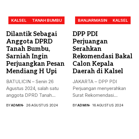
KALSEL
TANAH BUMBU
BANJARMASIN
KALSEL
Dilantik Sebagai
DPP PDI
Anggota DPRD
Perjuangan
Tanah Bumbu,
Serahkan
Sarniah Ingin
Rekomendasi Bakal
Perjuangkan Pesan
Calon Kepala
Mendiang H Upi
Daerah di Kalsel
BATULICIN – Senin 26
JAKARTA – DPP PDI
Agustus 2024, salah satu
Perjuangan menyerahkan
anggota DPRD Tanah
Surat Rekomendasi
Bumbu...
dukungan ke sejumlah
BY
ADMIN
26 AGUSTUS 2024
BY
ADMIN
16 AGUSTUS 2024
Bakal...