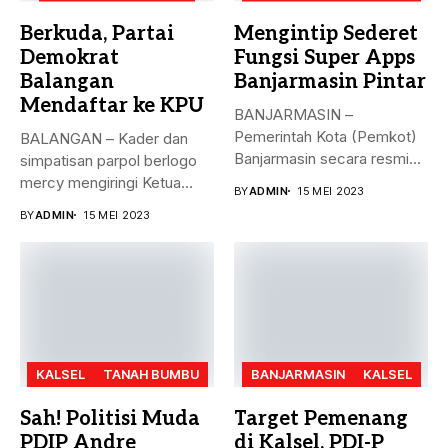
Berkuda, Partai
Mengintip Sederet
Demokrat
Fungsi Super Apps
Balangan
Banjarmasin Pintar
Mendaftar ke KPU
BANJARMASIN –
Pemerintah Kota (Pemkot)
BALANGAN – Kader dan
Banjarmasin secara resmi
simpatisan parpol berlogo
meluncurkan Super Apps
mercy mengiringi Ketua
BY
ADMIN
15 MEI 2023
Banjarmasin...
DPC Partai...
BY
ADMIN
15 MEI 2023
KALSEL
TANAH BUMBU
BANJARMASIN
KALSEL
Sah! Politisi Muda
Target Pemenang
PDIP Andre
di Kalsel, PDI-P