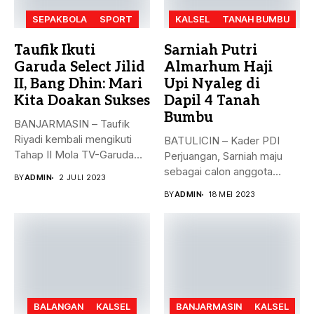
SEPAKBOLA
SPORT
KALSEL
TANAH BUMBU
Taufik Ikuti
Sarniah Putri
Garuda Select Jilid
Almarhum Haji
II, Bang Dhin: Mari
Upi Nyaleg di
Kita Doakan Sukses
Dapil 4 Tanah
Bumbu
BANJARMASIN – Taufik
Riyadi kembali mengikuti
BATULICIN – Kader PDI
Tahap II Mola TV-Garuda
Perjuangan, Sarniah maju
Select Jilid...
sebagai calon anggota
BY
ADMIN
2 JULI 2023
legislatif di...
BY
ADMIN
18 MEI 2023
BALANGAN
KALSEL
BANJARMASIN
KALSEL