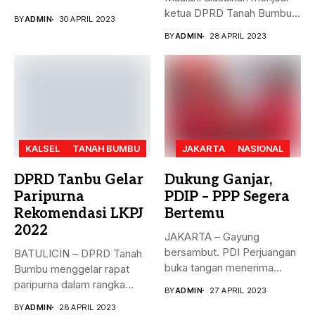
dengan...
ketua DPRD Tanah Bumbu,
BY
ADMIN
30 APRIL 2023
menggantikan...
BY
ADMIN
28 APRIL 2023
KALSEL
TANAH BUMBU
JAKARTA
NASIONAL
DPRD Tanbu Gelar
Dukung Ganjar,
Paripurna
PDIP – PPP Segera
Rekomendasi LKPJ
Bertemu
2022
JAKARTA – Gayung
bersambut. PDI Perjuangan
BATULICIN – DPRD Tanah
buka tangan menerima
Bumbu menggelar rapat
dukungan Partai Persatuan...
paripurna dalam rangka
BY
ADMIN
27 APRIL 2023
rekomendasi Dewan...
BY
ADMIN
28 APRIL 2023