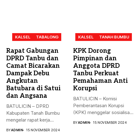
KALSEL
TABALONG
KALSEL
TANAH BUMBU
Rapat Gabungan
KPK Dorong
DPRD Tanbu dan
Pimpinan dan
Camat Bicarakan
Anggota DPRD
Dampak Debu
Tanbu Perkuat
Angkutan
Pemahaman Anti
Batubara di Satui
Korupsi
dan Angsana
BATULICIN – Komisi
Pemberantasan Korupsi
BATULICIN – DPRD
(KPK) menggelar sosialisasi
Kabupaten Tanah Bumbu
bahaya korupsi di DPRD...
mengelar rapat kerja
BY
ADMIN
15 NOVEMBER 2024
gabungan dengan Camat...
BY
ADMIN
15 NOVEMBER 2024