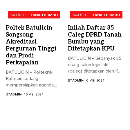
KALSEL
TANAH BUMBU
KALSEL
TANAH BUMBU
Poltek Batulicin
Inilah Daftar 35
Songsong
Caleg DPRD Tanah
Akreditasi
Bumbu yang
Perguruan Tinggi
Ditetapkan KPU
dan Prodi
BATULICIN – Sebanyak 35
Perkapalan
orang calon legislatif
(caleg) ditetapkan oleh KPU
BATULICIN – Politeknik
Kabupaten...
Batulicin sedang
BY
ADMIN
6 MEI 2024
mempersiapkan agenda
besar bulan ini. Akreditasi
BY
ADMIN
16 MEI 2024
perguruan...