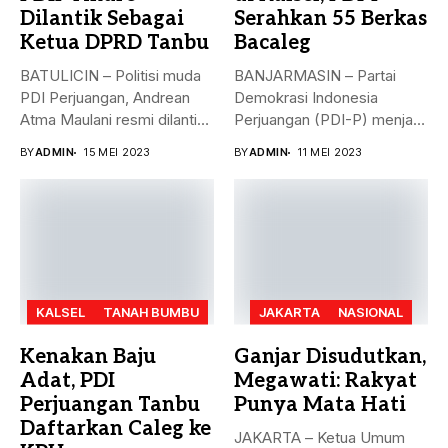
Dilantik Sebagai
Serahkan 55 Berkas
Ketua DPRD Tanbu
Bacaleg
BATULICIN – Politisi muda
BANJARMASIN – Partai
PDI Perjuangan, Andrean
Demokrasi Indonesia
Atma Maulani resmi dilantik
Perjuangan (PDI-P) menjadi
sebagai...
parpol kedua yang
BY
ADMIN
15 MEI 2023
BY
ADMIN
11 MEI 2023
menyerahkan...
KALSEL
TANAH BUMBU
JAKARTA
NASIONAL
Kenakan Baju
Ganjar Disudutkan,
Adat, PDI
Megawati: Rakyat
Perjuangan Tanbu
Punya Mata Hati
Daftarkan Caleg ke
JAKARTA – Ketua Umum