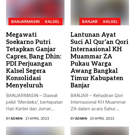
BANJARMASIN
KALSEL
BANJAR
KALSEL
Megawati
Lantunan Ayat
Soekarno Putri
Suci Al Qur’an Qori
Tetapkan Ganjar
Internasional KH
Capres, Bang Dhin:
Muammar ZA
PDI Perjuangan
Pukau Warga
Kalsel Segera
Awang Bangkal
Konsolidasi
Timur Kabupaten
Menyeluruh
Banjar
BANJARMASIN – Diawali
BANJAR – Kehadiran Qori
pekil ‘Merdeka’, bertepatan
Internasional KH Muammar
Hari Kartini dan Jumat
ZA dalam acara Sahur
Berkah, 21...
Bersama...
BY
ADMIN
21 APRIL 2023
BY
ADMIN
20 APRIL 2023