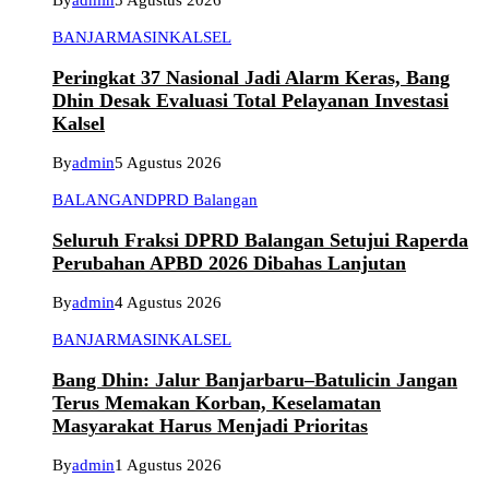
By
admin
5 Agustus 2026
BANJARMASIN
KALSEL
Peringkat 37 Nasional Jadi Alarm Keras, Bang
Dhin Desak Evaluasi Total Pelayanan Investasi
Kalsel
By
admin
5 Agustus 2026
BALANGAN
DPRD Balangan
Seluruh Fraksi DPRD Balangan Setujui Raperda
Perubahan APBD 2026 Dibahas Lanjutan
By
admin
4 Agustus 2026
BANJARMASIN
KALSEL
Bang Dhin: Jalur Banjarbaru–Batulicin Jangan
Terus Memakan Korban, Keselamatan
Masyarakat Harus Menjadi Prioritas
By
admin
1 Agustus 2026