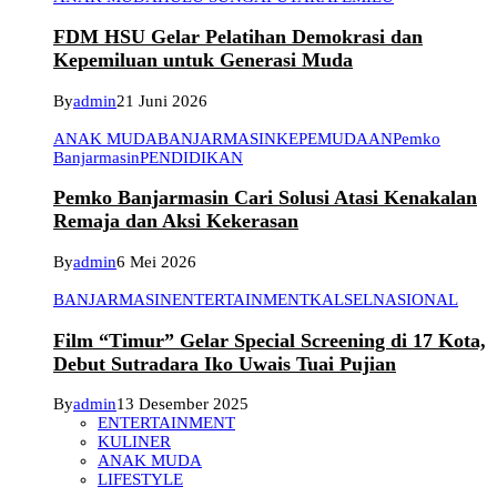
FDM HSU Gelar Pelatihan Demokrasi dan
Kepemiluan untuk Generasi Muda
By
admin
21 Juni 2026
ANAK MUDA
BANJARMASIN
KEPEMUDAAN
Pemko
Banjarmasin
PENDIDIKAN
Pemko Banjarmasin Cari Solusi Atasi Kenakalan
Remaja dan Aksi Kekerasan
By
admin
6 Mei 2026
BANJARMASIN
ENTERTAINMENT
KALSEL
NASIONAL
Film “Timur” Gelar Special Screening di 17 Kota,
Debut Sutradara Iko Uwais Tuai Pujian
By
admin
13 Desember 2025
ENTERTAINMENT
KULINER
ANAK MUDA
LIFESTYLE