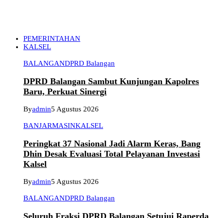
PEMERINTAHAN
KALSEL
BALANGAN
DPRD Balangan
DPRD Balangan Sambut Kunjungan Kapolres
Baru, Perkuat Sinergi
By
admin
5 Agustus 2026
BANJARMASIN
KALSEL
Peringkat 37 Nasional Jadi Alarm Keras, Bang
Dhin Desak Evaluasi Total Pelayanan Investasi
Kalsel
By
admin
5 Agustus 2026
BALANGAN
DPRD Balangan
Seluruh Fraksi DPRD Balangan Setujui Raperda