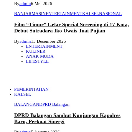
By
admin
6 Mei 2026
BANJARMASIN
ENTERTAINMENT
KALSEL
NASIONAL
Film “Timur” Gelar Special Screening di 17 Kota,
Debut Sutradara Iko Uwais Tuai Pujian
By
admin
13 Desember 2025
ENTERTAINMENT
KULINER
ANAK MUDA
LIFESTYLE
PEMERINTAHAN
KALSEL
BALANGAN
DPRD Balangan
DPRD Balangan Sambut Kunjungan Kapolres
Baru, Perkuat Sinergi