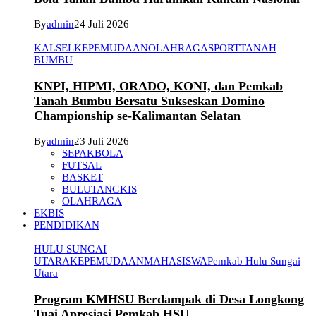
By
admin
24 Juli 2026
KALSEL
KEPEMUDAAN
OLAHRAGA
SPORT
TANAH
BUMBU
KNPI, HIPMI, ORADO, KONI, dan Pemkab
Tanah Bumbu Bersatu Sukseskan Domino
Championship se-Kalimantan Selatan
By
admin
23 Juli 2026
SEPAKBOLA
FUTSAL
BASKET
BULUTANGKIS
OLAHRAGA
EKBIS
PENDIDIKAN
HULU SUNGAI
UTARA
KEPEMUDAAN
MAHASISWA
Pemkab Hulu Sungai
Utara
Program KMHSU Berdampak di Desa Longkong
Tuai Apresiasi Pemkab HSU