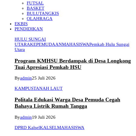
FUTSAL
BASKET
BULUTANGKIS
OLAHRAGA
EKBIS
PENDIDIKAN
HULU SUNGAI
UTARA
KEPEMUDAAN
MAHASISWA
Pemkab Hulu Sungai
Utara
Program KMHSU Berdampak di Desa Longkong
Tuai Apresiasi Pemkab HSU
By
admin
25 Juli 2026
KAMPUS
TANAH LAUT
Politala Edukasi Warga Desa Pemuda Cegah
Bahaya Listrik Rumah Tangga
By
admin
19 Juli 2026
DPRD Kalsel
KALSEL
MAHASISWA