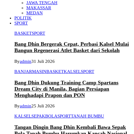
JAWA TENGAH
MAKASSAR
MEDAN
POLITIK
SPORT
BASKET
SPORT
Bang Dhin Bergerak Cepat, Perbasi Kalsel Mulai
Bangun Regenerasi Atlet Basket dari Sekolah
By
admin
31 Juli 2026
BANJARMASIN
BASKET
KALSEL
SPORT
Bang Dhin Dukung Training Camp Spartans
Dream City di Manila, Bagian Persiapan
Menghadapi Prapon dan PON
By
admin
25 Juli 2026
KALSEL
SEPAKBOLA
SPORT
TANAH BUMBU
Tangan Dingin Bang Dhin Kembali Bawa Sepak
Bola Tanah Bumbu Harumkan Kancah Nasional