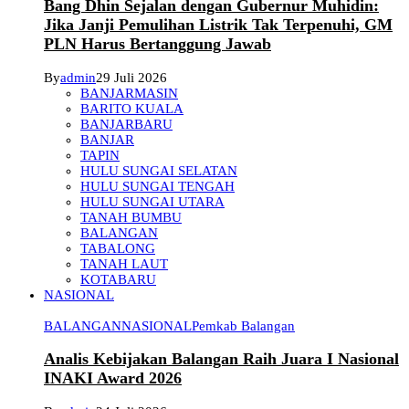
Bang Dhin Sejalan dengan Gubernur Muhidin:
Jika Janji Pemulihan Listrik Tak Terpenuhi, GM
PLN Harus Bertanggung Jawab
By
admin
29 Juli 2026
BANJARMASIN
BARITO KUALA
BANJARBARU
BANJAR
TAPIN
HULU SUNGAI SELATAN
HULU SUNGAI TENGAH
HULU SUNGAI UTARA
TANAH BUMBU
BALANGAN
TABALONG
TANAH LAUT
KOTABARU
NASIONAL
BALANGAN
NASIONAL
Pemkab Balangan
Analis Kebijakan Balangan Raih Juara I Nasional
INAKI Award 2026