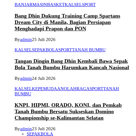
BANJARMASIN
BASKET
KALSEL
SPORT
Bang Dhin Dukung Training Camp Spartans
Dream City di Manila, Bagian Persiapan
Menghadapi Prapon dan PON
By
admin
25 Juli 2026
KALSEL
SEPAKBOLA
SPORT
TANAH BUMBU
Tangan Dingin Bang Dhin Kembali Bawa Sepak
Bola Tanah Bumbu Harumkan Kancah Nasional
By
admin
24 Juli 2026
KALSEL
KEPEMUDAAN
OLAHRAGA
SPORT
TANAH
BUMBU
KNPI, HIPMI, ORADO, KONI, dan Pemkab
Tanah Bumbu Bersatu Sukseskan Domino
Championship se-Kalimantan Selatan
By
admin
23 Juli 2026
SEPAKBOLA