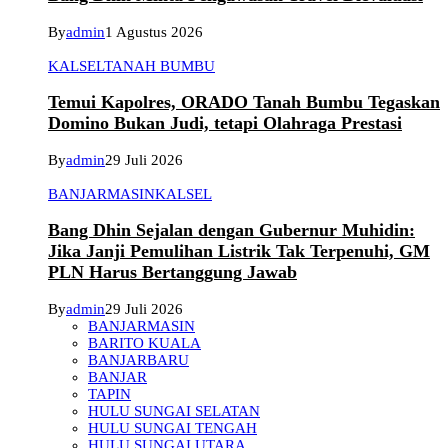
By
admin
1 Agustus 2026
KALSEL
TANAH BUMBU
Temui Kapolres, ORADO Tanah Bumbu Tegaskan
Domino Bukan Judi, tetapi Olahraga Prestasi
By
admin
29 Juli 2026
BANJARMASIN
KALSEL
Bang Dhin Sejalan dengan Gubernur Muhidin:
Jika Janji Pemulihan Listrik Tak Terpenuhi, GM
PLN Harus Bertanggung Jawab
By
admin
29 Juli 2026
BANJARMASIN
BARITO KUALA
BANJARBARU
BANJAR
TAPIN
HULU SUNGAI SELATAN
HULU SUNGAI TENGAH
HULU SUNGAI UTARA