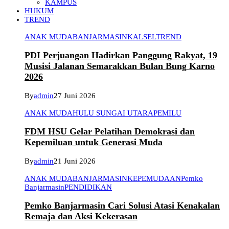
KAMPUS
HUKUM
TREND
ANAK MUDA
BANJARMASIN
KALSEL
TREND
PDI Perjuangan Hadirkan Panggung Rakyat, 19
Musisi Jalanan Semarakkan Bulan Bung Karno
2026
By
admin
27 Juni 2026
ANAK MUDA
HULU SUNGAI UTARA
PEMILU
FDM HSU Gelar Pelatihan Demokrasi dan
Kepemiluan untuk Generasi Muda
By
admin
21 Juni 2026
ANAK MUDA
BANJARMASIN
KEPEMUDAAN
Pemko
Banjarmasin
PENDIDIKAN
Pemko Banjarmasin Cari Solusi Atasi Kenakalan
Remaja dan Aksi Kekerasan