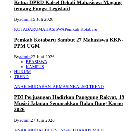
Ketua DPRD Kalsel Bekali Mahasiswa Magang
tentang Fungsi Legislatif
By
admin
15 Juli 2026
KOTABARU
MAHASISWA
Pemkab Kotabaru
Pemkab Kotabaru Sambut 27 Mahasiswa KKN-
PPM UGM
By
admin
22 Juni 2026
BEASISWA
KAMPUS
HUKUM
TREND
ANAK MUDA
BANJARMASIN
KALSEL
TREND
PDI Perjuangan Hadirkan Panggung Rakyat, 19
Musisi Jalanan Semarakkan Bulan Bung Karno
2026
By
admin
27 Juni 2026
ANAK MUDA
HULU SUNGAI UTARA
PEMILU