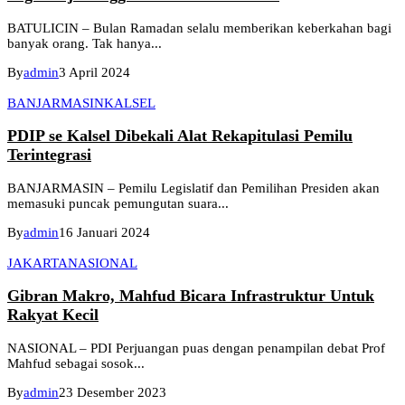
BATULICIN – Bulan Ramadan selalu memberikan keberkahan bagi
banyak orang. Tak hanya...
By
admin
3 April 2024
BANJARMASIN
KALSEL
PDIP se Kalsel Dibekali Alat Rekapitulasi Pemilu
Terintegrasi
BANJARMASIN – Pemilu Legislatif dan Pemilihan Presiden akan
memasuki puncak pemungutan suara...
By
admin
16 Januari 2024
JAKARTA
NASIONAL
Gibran Makro, Mahfud Bicara Infrastruktur Untuk
Rakyat Kecil
NASIONAL – PDI Perjuangan puas dengan penampilan debat Prof
Mahfud sebagai sosok...
By
admin
23 Desember 2023