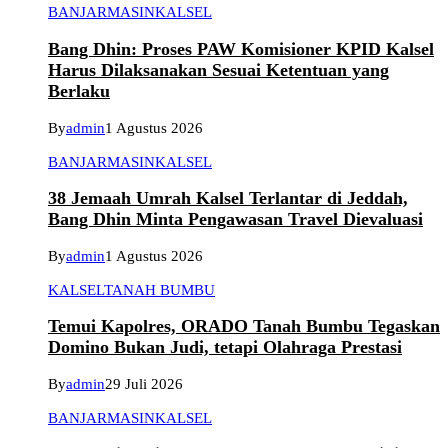
BANJARMASIN
KALSEL
Bang Dhin: Proses PAW Komisioner KPID Kalsel
Harus Dilaksanakan Sesuai Ketentuan yang
Berlaku
By
admin
1 Agustus 2026
BANJARMASIN
KALSEL
38 Jemaah Umrah Kalsel Terlantar di Jeddah,
Bang Dhin Minta Pengawasan Travel Dievaluasi
By
admin
1 Agustus 2026
KALSEL
TANAH BUMBU
Temui Kapolres, ORADO Tanah Bumbu Tegaskan
Domino Bukan Judi, tetapi Olahraga Prestasi
By
admin
29 Juli 2026
BANJARMASIN
KALSEL