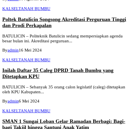
KALSEL
TANAH BUMBU
Poltek Batulicin Songsong Akreditasi Perguruan Tinggi
dan Prodi Perkapalan
BATULICIN – Politeknik Batulicin sedang mempersiapkan agenda
besar bulan ini. Akreditasi perguruan...
By
admin
16 Mei 2024
KALSEL
TANAH BUMBU
Inilah Daftar 35 Caleg DPRD Tanah Bumbu yang
Ditetapkan KPU
BATULICIN – Sebanyak 35 orang calon legislatif (caleg) ditetapkan
oleh KPU Kabupaten...
By
admin
6 Mei 2024
KALSEL
TANAH BUMBU
SMAN 1 Sungai Loban Gelar Ramadan Berbagi: Bagi-
bagi Takjil hingga Santuni Anak Yatim