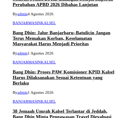
Perubahan APBD 2026 Dibahas Lanjutan
By
admin
4 Agustus 2026
BANJARMASIN
KALSEL
Bang Dhin: Jalur Banjarbaru–Batulicin Jangan
Terus Memakan Korban, Keselamatan
Masyarakat Harus Menjadi Prioritas
By
admin
1 Agustus 2026
BANJARMASIN
KALSEL
Bang Dhin: Proses PAW Komisioner KPID Kalsel
Harus Dilaksanakan Sesuai Ketentuan yang
Berlaku
By
admin
1 Agustus 2026
BANJARMASIN
KALSEL
38 Jemaah Umrah Kalsel Terlantar di Jeddah,
Bang Dhin Minta Pengawasan Travel Dievaluasi