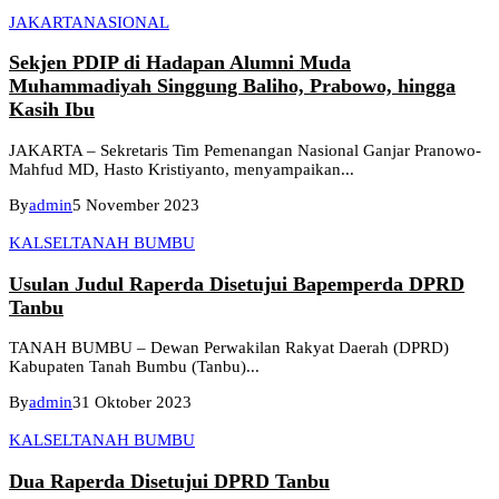
JAKARTA
NASIONAL
Sekjen PDIP di Hadapan Alumni Muda
Muhammadiyah Singgung Baliho, Prabowo, hingga
Kasih Ibu
JAKARTA – Sekretaris Tim Pemenangan Nasional Ganjar Pranowo-
Mahfud MD, Hasto Kristiyanto, menyampaikan...
By
admin
5 November 2023
KALSEL
TANAH BUMBU
Usulan Judul Raperda Disetujui Bapemperda DPRD
Tanbu
TANAH BUMBU – Dewan Perwakilan Rakyat Daerah (DPRD)
Kabupaten Tanah Bumbu (Tanbu)...
By
admin
31 Oktober 2023
KALSEL
TANAH BUMBU
Dua Raperda Disetujui DPRD Tanbu