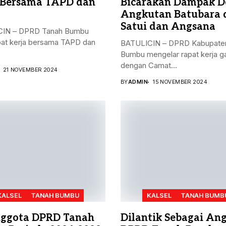
 Bersama TAPD dan
Bicarakan Dampak D
Angkutan Batubara 
Satui dan Angsana
IN – DPRD Tanah Bumbu
pat kerja bersama TAPD dan
BATULICIN – DPRD Kabupate
Bumbu mengelar rapat kerja 
dengan Camat...
21 NOVEMBER 2024
BY
ADMIN
15 NOVEMBER 2024
KALSEL
TANAH BUMBU
KALSEL
TANAH BUMB
ggota DPRD Tanah
Dilantik Sebagai An