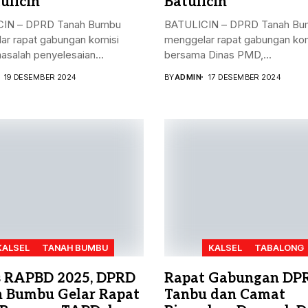
ulicin
Batulicin
IN – DPRD Tanah Bumbu
BATULICIN – DPRD Tanah Bu
ar rapat gabungan komisi
menggelar rapat gabungan kom
masalah penyelesaian...
bersama Dinas PMD,...
19 DESEMBER 2024
BY
ADMIN
17 DESEMBER 2024
KALSEL
TANAH BUMBU
KALSEL
TABALONG
 RAPBD 2025, DPRD
Rapat Gabungan DP
 Bumbu Gelar Rapat
Tanbu dan Camat