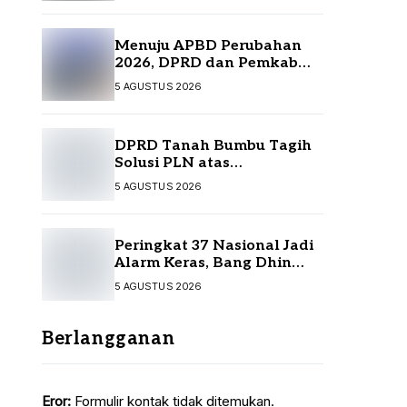
Menuju APBD Perubahan
2026, DPRD dan Pemkab
Tanah Bumbu Resmi
5 AGUSTUS 2026
Sepakati KUA-PPAS
DPRD Tanah Bumbu Tagih
Solusi PLN atas
Pemadaman Listrik,
5 AGUSTUS 2026
Kompensasi Pelanggan
Belum Diputuskan
Peringkat 37 Nasional Jadi
Alarm Keras, Bang Dhin
Desak Evaluasi Total
5 AGUSTUS 2026
Pelayanan Investasi Kalsel
Berlangganan
Eror:
Formulir kontak tidak ditemukan.