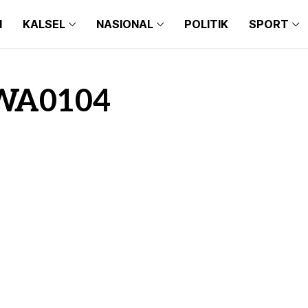
N
KALSEL
NASIONAL
POLITIK
SPORT
BANJARMASIN
BALI
BARITO KUALA
BANTEN
BANJARMASIN
BALI
BANJARBARU
JAKARTA
WA0104
BARITO KUALA
BANTEN
BANJAR
JAWA TIMUR
BANJARBARU
JAKARTA
TAPIN
JAWA BARAT
BANJAR
JAWA TIMUR
HULU SUNGAI SELATAN
JAWA TENGAH
TAPIN
JAWA BARAT
HULU SUNGAI TENGAH
MAKASSAR
HULU SUNGAI SELATAN
JAWA TENGAH
HULU SUNGAI UTARA
MEDAN
HULU SUNGAI TENGAH
MAKASSAR
TANAH BUMBU
HULU SUNGAI UTARA
MEDAN
BALANGAN