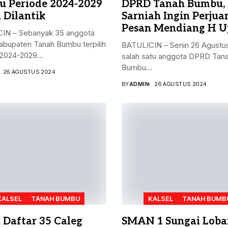
 Periode 2024-2029
DPRD Tanah Bumbu,
 Dilantik
Sarniah Ingin Perju
Pesan Mendiang H U
IN – Sebanyak 35 anggota
bupaten Tanah Bumbu terpilih
BATULICIN – Senin 26 Agustu
2024-2029...
salah satu anggota DPRD Tan
Bumbu...
26 AGUSTUS 2024
BY
ADMIN
26 AGUSTUS 2024
KALSEL
TANAH BUMBU
KALSEL
TANAH BUMB
h Daftar 35 Caleg
SMAN 1 Sungai Loba