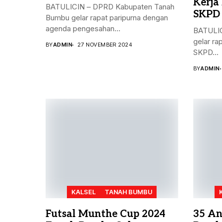
Kerja
BATULICIN – DPRD Kabupaten Tanah
SKPD
Bumbu gelar rapat paripurna dengan
agenda pengesahan...
BATULIC
gelar ra
BY
ADMIN
27 NOVEMBER 2024
SKPD...
BY
ADMIN
KALSEL
TANAH BUMBU
Futsal Munthe Cup 2024
35 An