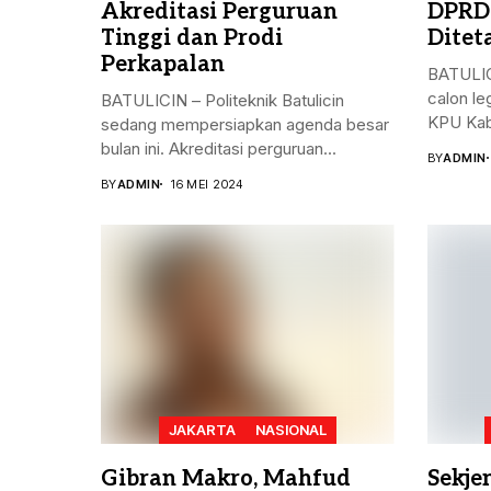
Akreditasi Perguruan
DPRD
Tinggi dan Prodi
Ditet
Perkapalan
BATULIC
calon le
BATULICIN – Politeknik Batulicin
KPU Kab
sedang mempersiapkan agenda besar
bulan ini. Akreditasi perguruan...
BY
ADMIN
BY
ADMIN
16 MEI 2024
JAKARTA
NASIONAL
Gibran Makro, Mahfud
Sekje