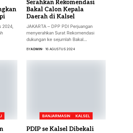
Serahkan Rekomendasi
angkan
Bakal Calon Kepala
pi
Daerah di Kalsel
s 2024,
JAKARTA – DPP PDI Perjuangan
ah
menyerahkan Surat Rekomendasi
dukungan ke sejumlah Bakal...
BY
ADMIN
16 AGUSTUS 2024
U
BANJARMASIN
KALSEL
n
PDIP se Kalsel Dibekali