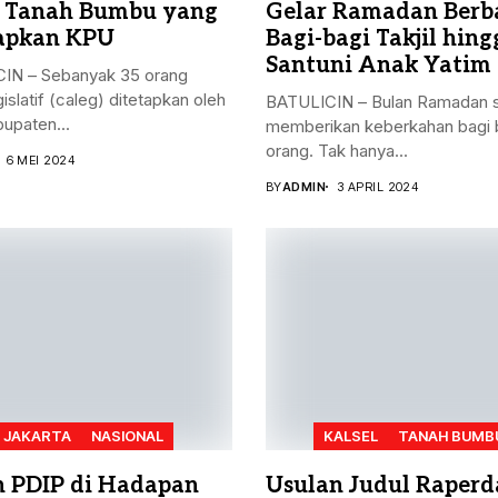
 Tanah Bumbu yang
Gelar Ramadan Berba
apkan KPU
Bagi-bagi Takjil hing
Santuni Anak Yatim
IN – Sebanyak 35 orang
gislatif (caleg) ditetapkan oleh
BATULICIN – Bulan Ramadan s
upaten...
memberikan keberkahan bagi 
orang. Tak hanya...
6 MEI 2024
BY
ADMIN
3 APRIL 2024
JAKARTA
NASIONAL
KALSEL
TANAH BUMB
n PDIP di Hadapan
Usulan Judul Raperd