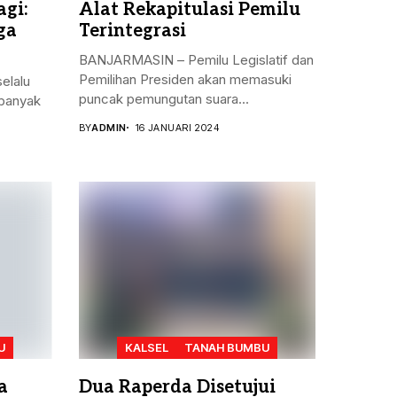
gi:
Alat Rekapitulasi Pemilu
ga
Terintegrasi
BANJARMASIN – Pemilu Legislatif dan
Pemilihan Presiden akan memasuki
elalu
puncak pemungutan suara...
banyak
BY
ADMIN
16 JANUARI 2024
U
KALSEL
TANAH BUMBU
a
Dua Raperda Disetujui