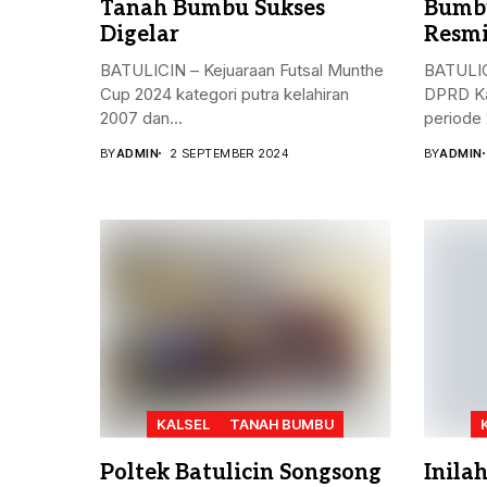
Tanah Bumbu Sukses
Bumbu
Digelar
Resmi
BATULICIN – Kejuaraan Futsal Munthe
BATULIC
Cup 2024 kategori putra kelahiran
DPRD Ka
2007 dan...
periode 
BY
ADMIN
2 SEPTEMBER 2024
BY
ADMIN
KALSEL
TANAH BUMBU
Poltek Batulicin Songsong
Inila