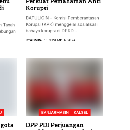
ebu
Perkuat Pemahaman Anti
di
Korupsi
BATULICIN – Komisi Pemberantasan
Korupsi (KPK) menggelar sosialisasi
n Tanah
bahaya korupsi di DPRD...
gabungan
BY
ADMIN
15 NOVEMBER 2024
U
BANJARMASIN
KALSEL
ggota
DPP PDI Perjuangan