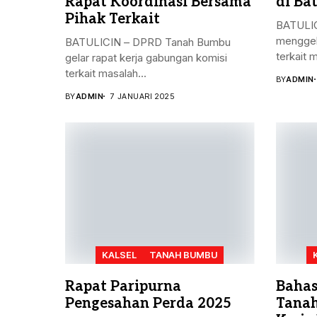
Rapat Koordinasi Bersama
di Bat
Pihak Terkait
BATULIC
menggel
BATULICIN – DPRD Tanah Bumbu
terkait 
gelar rapat kerja gabungan komisi
terkait masalah...
BY
ADMIN
BY
ADMIN
7 JANUARI 2025
KALSEL
TANAH BUMBU
Rapat Paripurna
Bahas
Pengesahan Perda 2025
Tanah