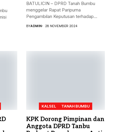
BATULICIN – DPRD Tanah Bumbu
menggelar Rapat Paripurna
mbu
Pengambilan Keputusan terhadap
isi
Rancangan...
BY
ADMIN
28 NOVEMBER 2024
KALSEL
TANAH BUMBU
RD
KPK Dorong Pimpinan dan
Anggota DPRD Tanbu