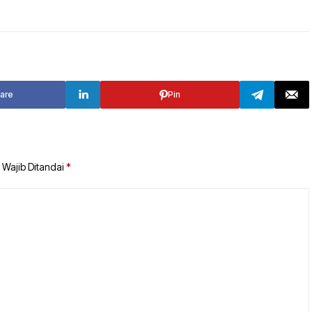
TANAH BUMBU
TABALONG
BALANGAN
TANAH LAUT
TABALONG
KOTABARU
are
Pin
TANAH LAUT
KOTABARU
 Wajib Ditandai
*