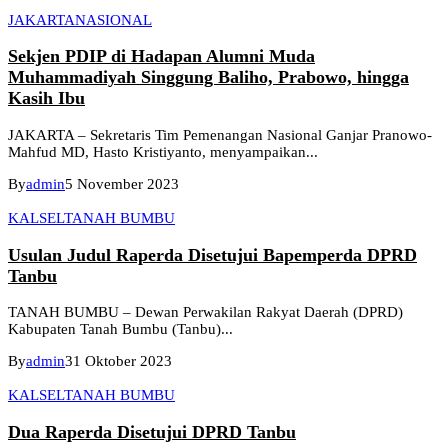
JAKARTA
NASIONAL
Sekjen PDIP di Hadapan Alumni Muda
Muhammadiyah Singgung Baliho, Prabowo, hingga
Kasih Ibu
JAKARTA – Sekretaris Tim Pemenangan Nasional Ganjar Pranowo-
Mahfud MD, Hasto Kristiyanto, menyampaikan...
By
admin
5 November 2023
KALSEL
TANAH BUMBU
Usulan Judul Raperda Disetujui Bapemperda DPRD
Tanbu
TANAH BUMBU – Dewan Perwakilan Rakyat Daerah (DPRD)
Kabupaten Tanah Bumbu (Tanbu)...
By
admin
31 Oktober 2023
KALSEL
TANAH BUMBU
Dua Raperda Disetujui DPRD Tanbu