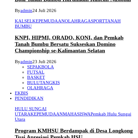
By
admin
24 Juli 2026
KALSEL
KEPEMUDAAN
OLAHRAGA
SPORT
TANAH
BUMBU
KNPI, HIPMI, ORADO, KONI, dan Pemkab
Tanah Bumbu Bersatu Sukseskan Domino
Championship se-Kalimantan Selatan
By
admin
23 Juli 2026
SEPAKBOLA
FUTSAL
BASKET
BULUTANGKIS
OLAHRAGA
EKBIS
PENDIDIKAN
HULU SUNGAI
UTARA
KEPEMUDAAN
MAHASISWA
Pemkab Hulu Sungai
Utara
Program KMHSU Berdampak di Desa Longkong
Tuai Apresiasi Pemkab HSU