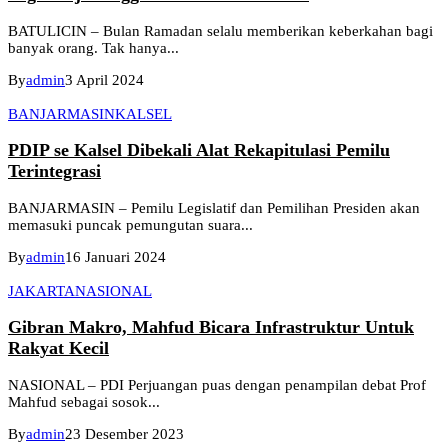
BATULICIN – Bulan Ramadan selalu memberikan keberkahan bagi
banyak orang. Tak hanya...
By
admin
3 April 2024
BANJARMASIN
KALSEL
PDIP se Kalsel Dibekali Alat Rekapitulasi Pemilu
Terintegrasi
BANJARMASIN – Pemilu Legislatif dan Pemilihan Presiden akan
memasuki puncak pemungutan suara...
By
admin
16 Januari 2024
JAKARTA
NASIONAL
Gibran Makro, Mahfud Bicara Infrastruktur Untuk
Rakyat Kecil
NASIONAL – PDI Perjuangan puas dengan penampilan debat Prof
Mahfud sebagai sosok...
By
admin
23 Desember 2023