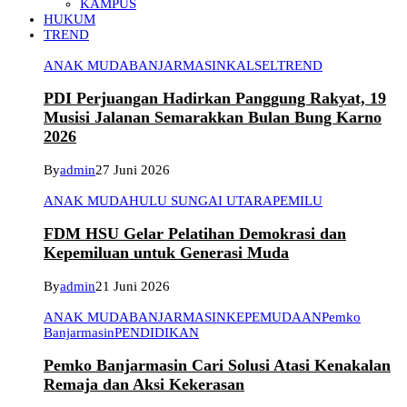
KAMPUS
HUKUM
TREND
ANAK MUDA
BANJARMASIN
KALSEL
TREND
PDI Perjuangan Hadirkan Panggung Rakyat, 19
Musisi Jalanan Semarakkan Bulan Bung Karno
2026
By
admin
27 Juni 2026
ANAK MUDA
HULU SUNGAI UTARA
PEMILU
FDM HSU Gelar Pelatihan Demokrasi dan
Kepemiluan untuk Generasi Muda
By
admin
21 Juni 2026
ANAK MUDA
BANJARMASIN
KEPEMUDAAN
Pemko
Banjarmasin
PENDIDIKAN
Pemko Banjarmasin Cari Solusi Atasi Kenakalan
Remaja dan Aksi Kekerasan