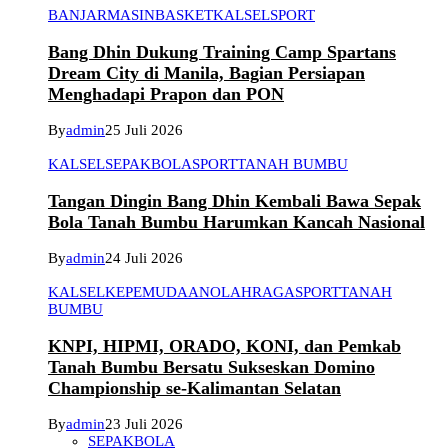
BANJARMASIN
BASKET
KALSEL
SPORT
Bang Dhin Dukung Training Camp Spartans
Dream City di Manila, Bagian Persiapan
Menghadapi Prapon dan PON
By
admin
25 Juli 2026
KALSEL
SEPAKBOLA
SPORT
TANAH BUMBU
Tangan Dingin Bang Dhin Kembali Bawa Sepak
Bola Tanah Bumbu Harumkan Kancah Nasional
By
admin
24 Juli 2026
KALSEL
KEPEMUDAAN
OLAHRAGA
SPORT
TANAH
BUMBU
KNPI, HIPMI, ORADO, KONI, dan Pemkab
Tanah Bumbu Bersatu Sukseskan Domino
Championship se-Kalimantan Selatan
By
admin
23 Juli 2026
SEPAKBOLA