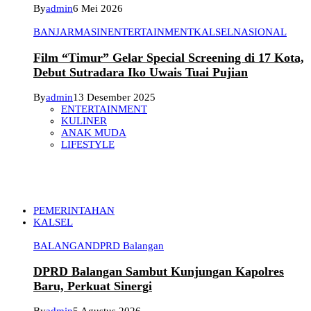
By
admin
6 Mei 2026
BANJARMASIN
ENTERTAINMENT
KALSEL
NASIONAL
Film “Timur” Gelar Special Screening di 17 Kota,
Debut Sutradara Iko Uwais Tuai Pujian
By
admin
13 Desember 2025
ENTERTAINMENT
KULINER
ANAK MUDA
LIFESTYLE
PEMERINTAHAN
KALSEL
BALANGAN
DPRD Balangan
DPRD Balangan Sambut Kunjungan Kapolres
Baru, Perkuat Sinergi