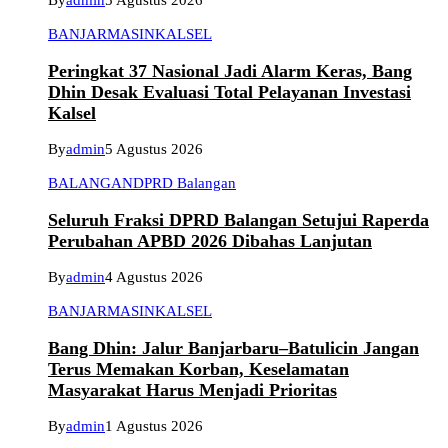
By
admin
5 Agustus 2026
BANJARMASIN
KALSEL
Peringkat 37 Nasional Jadi Alarm Keras, Bang
Dhin Desak Evaluasi Total Pelayanan Investasi
Kalsel
By
admin
5 Agustus 2026
BALANGAN
DPRD Balangan
Seluruh Fraksi DPRD Balangan Setujui Raperda
Perubahan APBD 2026 Dibahas Lanjutan
By
admin
4 Agustus 2026
BANJARMASIN
KALSEL
Bang Dhin: Jalur Banjarbaru–Batulicin Jangan
Terus Memakan Korban, Keselamatan
Masyarakat Harus Menjadi Prioritas
By
admin
1 Agustus 2026