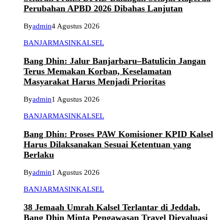
Perubahan APBD 2026 Dibahas Lanjutan
By
admin
4 Agustus 2026
BANJARMASIN
KALSEL
Bang Dhin: Jalur Banjarbaru–Batulicin Jangan
Terus Memakan Korban, Keselamatan
Masyarakat Harus Menjadi Prioritas
By
admin
1 Agustus 2026
BANJARMASIN
KALSEL
Bang Dhin: Proses PAW Komisioner KPID Kalsel
Harus Dilaksanakan Sesuai Ketentuan yang
Berlaku
By
admin
1 Agustus 2026
BANJARMASIN
KALSEL
38 Jemaah Umrah Kalsel Terlantar di Jeddah,
Bang Dhin Minta Pengawasan Travel Dievaluasi