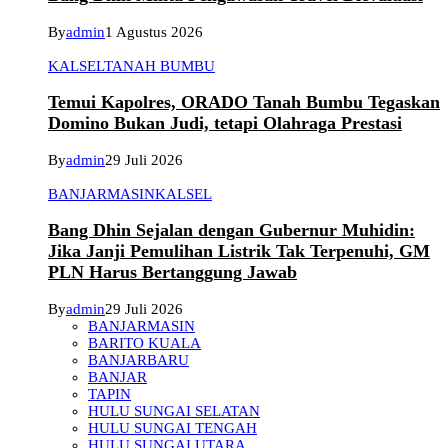
By
admin
1 Agustus 2026
KALSEL
TANAH BUMBU
Temui Kapolres, ORADO Tanah Bumbu Tegaskan
Domino Bukan Judi, tetapi Olahraga Prestasi
By
admin
29 Juli 2026
BANJARMASIN
KALSEL
Bang Dhin Sejalan dengan Gubernur Muhidin:
Jika Janji Pemulihan Listrik Tak Terpenuhi, GM
PLN Harus Bertanggung Jawab
By
admin
29 Juli 2026
BANJARMASIN
BARITO KUALA
BANJARBARU
BANJAR
TAPIN
HULU SUNGAI SELATAN
HULU SUNGAI TENGAH
HULU SUNGAI UTARA