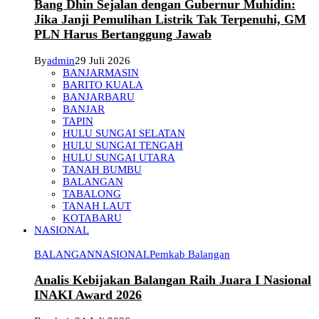
Bang Dhin Sejalan dengan Gubernur Muhidin:
Jika Janji Pemulihan Listrik Tak Terpenuhi, GM
PLN Harus Bertanggung Jawab
By
admin
29 Juli 2026
BANJARMASIN
BARITO KUALA
BANJARBARU
BANJAR
TAPIN
HULU SUNGAI SELATAN
HULU SUNGAI TENGAH
HULU SUNGAI UTARA
TANAH BUMBU
BALANGAN
TABALONG
TANAH LAUT
KOTABARU
NASIONAL
BALANGAN
NASIONAL
Pemkab Balangan
Analis Kebijakan Balangan Raih Juara I Nasional
INAKI Award 2026