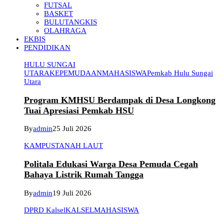
FUTSAL
BASKET
BULUTANGKIS
OLAHRAGA
EKBIS
PENDIDIKAN
HULU SUNGAI
UTARA
KEPEMUDAAN
MAHASISWA
Pemkab Hulu Sungai
Utara
Program KMHSU Berdampak di Desa Longkong
Tuai Apresiasi Pemkab HSU
By
admin
25 Juli 2026
KAMPUS
TANAH LAUT
Politala Edukasi Warga Desa Pemuda Cegah
Bahaya Listrik Rumah Tangga
By
admin
19 Juli 2026
DPRD Kalsel
KALSEL
MAHASISWA