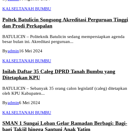
KALSEL
TANAH BUMBU
Poltek Batulicin Songsong Akreditasi Perguruan Tinggi
dan Prodi Perkapalan
BATULICIN – Politeknik Batulicin sedang mempersiapkan agenda
besar bulan ini. Akreditasi perguruan...
By
admin
16 Mei 2024
KALSEL
TANAH BUMBU
Inilah Daftar 35 Caleg DPRD Tanah Bumbu yang
Ditetapkan KPU
BATULICIN – Sebanyak 35 orang calon legislatif (caleg) ditetapkan
oleh KPU Kabupaten...
By
admin
6 Mei 2024
KALSEL
TANAH BUMBU
SMAN 1 Sungai Loban Gelar Ramadan Berbagi: Bagi-
bagi Takjil hingga Santuni Anak Yatim