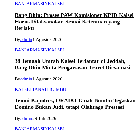
BANJARMASIN
KALSEL
Bang Dhin: Proses PAW Komisioner KPID Kalsel
Harus Dilaksanakan Sesuai Ketentuan yang
Berlaku
By
admin
1 Agustus 2026
BANJARMASIN
KALSEL
38 Jemaah Umrah Kalsel Terlantar di Jeddah,
Bang Dhin Minta Pengawasan Travel Dievaluasi
By
admin
1 Agustus 2026
KALSEL
TANAH BUMBU
Temui Kapolres, ORADO Tanah Bumbu Tegaskan
Domino Bukan Judi, tetapi Olahraga Prestasi
By
admin
29 Juli 2026
BANJARMASIN
KALSEL