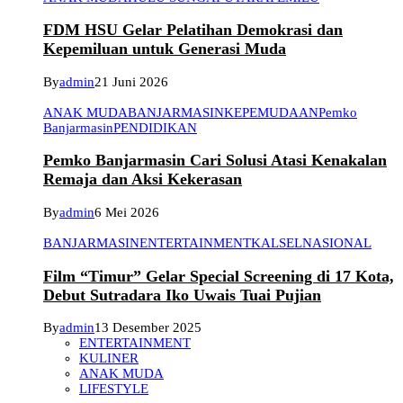
FDM HSU Gelar Pelatihan Demokrasi dan
Kepemiluan untuk Generasi Muda
By
admin
21 Juni 2026
ANAK MUDA
BANJARMASIN
KEPEMUDAAN
Pemko
Banjarmasin
PENDIDIKAN
Pemko Banjarmasin Cari Solusi Atasi Kenakalan
Remaja dan Aksi Kekerasan
By
admin
6 Mei 2026
BANJARMASIN
ENTERTAINMENT
KALSEL
NASIONAL
Film “Timur” Gelar Special Screening di 17 Kota,
Debut Sutradara Iko Uwais Tuai Pujian
By
admin
13 Desember 2025
ENTERTAINMENT
KULINER
ANAK MUDA
LIFESTYLE