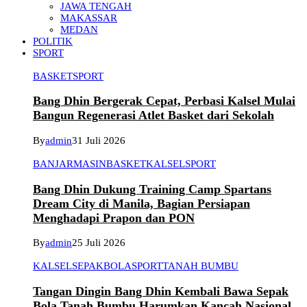
JAWA TENGAH
MAKASSAR
MEDAN
POLITIK
SPORT
BASKET
SPORT
Bang Dhin Bergerak Cepat, Perbasi Kalsel Mulai
Bangun Regenerasi Atlet Basket dari Sekolah
By
admin
31 Juli 2026
BANJARMASIN
BASKET
KALSEL
SPORT
Bang Dhin Dukung Training Camp Spartans
Dream City di Manila, Bagian Persiapan
Menghadapi Prapon dan PON
By
admin
25 Juli 2026
KALSEL
SEPAKBOLA
SPORT
TANAH BUMBU
Tangan Dingin Bang Dhin Kembali Bawa Sepak
Bola Tanah Bumbu Harumkan Kancah Nasional