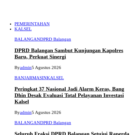
PEMERINTAHAN
KALSEL
BALANGAN
DPRD Balangan
DPRD Balangan Sambut Kunjungan Kapolres
Baru, Perkuat Sinergi
By
admin
5 Agustus 2026
BANJARMASIN
KALSEL
Peringkat 37 Nasional Jadi Alarm Keras, Bang
Dhin Desak Evaluasi Total Pelayanan Investasi
Kalsel
By
admin
5 Agustus 2026
BALANGAN
DPRD Balangan
Seluruh Fraksi DPRD Balangan Setujui Raperda