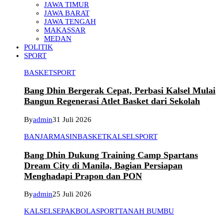
JAWA TIMUR
JAWA BARAT
JAWA TENGAH
MAKASSAR
MEDAN
POLITIK
SPORT
BASKET
SPORT
Bang Dhin Bergerak Cepat, Perbasi Kalsel Mulai
Bangun Regenerasi Atlet Basket dari Sekolah
By
admin
31 Juli 2026
BANJARMASIN
BASKET
KALSEL
SPORT
Bang Dhin Dukung Training Camp Spartans
Dream City di Manila, Bagian Persiapan
Menghadapi Prapon dan PON
By
admin
25 Juli 2026
KALSEL
SEPAKBOLA
SPORT
TANAH BUMBU