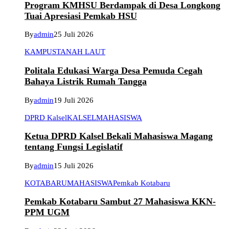
Program KMHSU Berdampak di Desa Longkong
Tuai Apresiasi Pemkab HSU
By
admin
25 Juli 2026
KAMPUS
TANAH LAUT
Politala Edukasi Warga Desa Pemuda Cegah
Bahaya Listrik Rumah Tangga
By
admin
19 Juli 2026
DPRD Kalsel
KALSEL
MAHASISWA
Ketua DPRD Kalsel Bekali Mahasiswa Magang
tentang Fungsi Legislatif
By
admin
15 Juli 2026
KOTABARU
MAHASISWA
Pemkab Kotabaru
Pemkab Kotabaru Sambut 27 Mahasiswa KKN-
PPM UGM