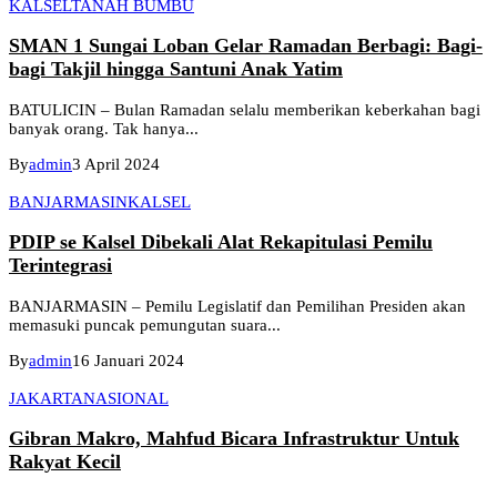
KALSEL
TANAH BUMBU
SMAN 1 Sungai Loban Gelar Ramadan Berbagi: Bagi-
bagi Takjil hingga Santuni Anak Yatim
BATULICIN – Bulan Ramadan selalu memberikan keberkahan bagi
banyak orang. Tak hanya...
By
admin
3 April 2024
BANJARMASIN
KALSEL
PDIP se Kalsel Dibekali Alat Rekapitulasi Pemilu
Terintegrasi
BANJARMASIN – Pemilu Legislatif dan Pemilihan Presiden akan
memasuki puncak pemungutan suara...
By
admin
16 Januari 2024
JAKARTA
NASIONAL
Gibran Makro, Mahfud Bicara Infrastruktur Untuk
Rakyat Kecil