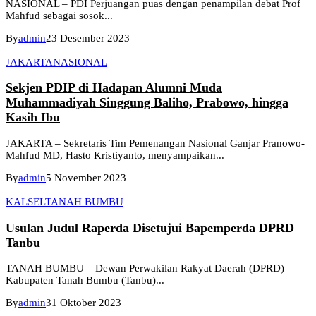
NASIONAL – PDI Perjuangan puas dengan penampilan debat Prof
Mahfud sebagai sosok...
By
admin
23 Desember 2023
JAKARTA
NASIONAL
Sekjen PDIP di Hadapan Alumni Muda
Muhammadiyah Singgung Baliho, Prabowo, hingga
Kasih Ibu
JAKARTA – Sekretaris Tim Pemenangan Nasional Ganjar Pranowo-
Mahfud MD, Hasto Kristiyanto, menyampaikan...
By
admin
5 November 2023
KALSEL
TANAH BUMBU
Usulan Judul Raperda Disetujui Bapemperda DPRD
Tanbu
TANAH BUMBU – Dewan Perwakilan Rakyat Daerah (DPRD)
Kabupaten Tanah Bumbu (Tanbu)...
By
admin
31 Oktober 2023