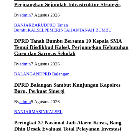
Perjuangkan Sejumlah Infrastruktur Strategis
By
admin
7 Agustus 2026
BANJARBARU
DPRD Tanah
Bumbu
KALSEL
PEMERINTAHAN
TANAH BUMBU
DPRD Tanah Bumbu Bersama 10 Kepala SMA
Temui Disdikbud Kalsel, Perjuangkan Kebutuhan
Guru dan Sarpras Sekolah
By
admin
7 Agustus 2026
BALANGAN
DPRD Balangan
DPRD Balangan Sambut Kunjungan Kapolres
Baru, Perkuat Sinergi
By
admin
5 Agustus 2026
BANJARMASIN
KALSEL
Peringkat 37 Nasional Jadi Alarm Keras, Bang
Dhin Desak Evaluasi Total Pelayanan Investasi