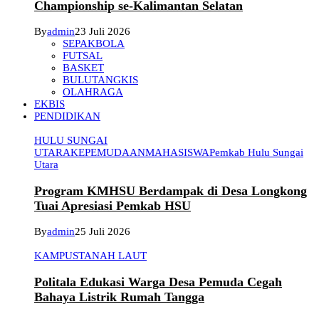
Championship se-Kalimantan Selatan
By
admin
23 Juli 2026
SEPAKBOLA
FUTSAL
BASKET
BULUTANGKIS
OLAHRAGA
EKBIS
PENDIDIKAN
HULU SUNGAI
UTARA
KEPEMUDAAN
MAHASISWA
Pemkab Hulu Sungai
Utara
Program KMHSU Berdampak di Desa Longkong
Tuai Apresiasi Pemkab HSU
By
admin
25 Juli 2026
KAMPUS
TANAH LAUT
Politala Edukasi Warga Desa Pemuda Cegah
Bahaya Listrik Rumah Tangga