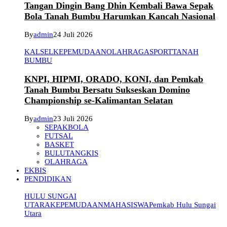
Tangan Dingin Bang Dhin Kembali Bawa Sepak
Bola Tanah Bumbu Harumkan Kancah Nasional
By
admin
24 Juli 2026
KALSEL
KEPEMUDAAN
OLAHRAGA
SPORT
TANAH
BUMBU
KNPI, HIPMI, ORADO, KONI, dan Pemkab
Tanah Bumbu Bersatu Sukseskan Domino
Championship se-Kalimantan Selatan
By
admin
23 Juli 2026
SEPAKBOLA
FUTSAL
BASKET
BULUTANGKIS
OLAHRAGA
EKBIS
PENDIDIKAN
HULU SUNGAI
UTARA
KEPEMUDAAN
MAHASISWA
Pemkab Hulu Sungai
Utara