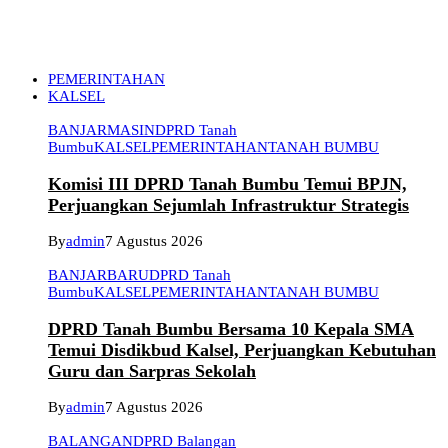
PEMERINTAHAN
KALSEL
BANJARMASIN
DPRD Tanah
Bumbu
KALSEL
PEMERINTAHAN
TANAH BUMBU
Komisi III DPRD Tanah Bumbu Temui BPJN,
Perjuangkan Sejumlah Infrastruktur Strategis
By
admin
7 Agustus 2026
BANJARBARU
DPRD Tanah
Bumbu
KALSEL
PEMERINTAHAN
TANAH BUMBU
DPRD Tanah Bumbu Bersama 10 Kepala SMA
Temui Disdikbud Kalsel, Perjuangkan Kebutuhan
Guru dan Sarpras Sekolah
By
admin
7 Agustus 2026
BALANGAN
DPRD Balangan