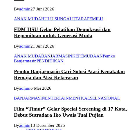
By
admin
27 Juni 2026
ANAK MUDA
HULU SUNGAI UTARA
PEMILU
FDM HSU Gelar Pelatihan Demokrasi dan
Kepemiluan untuk Generasi Muda
By
admin
21 Juni 2026
ANAK MUDA
BANJARMASIN
KEPEMUDAAN
Pemko
Banjarmasin
PENDIDIKAN
Pemko Banjarmasin Cari Solusi Atasi Kenakalan
Remaja dan Aksi Kekerasan
By
admin
6 Mei 2026
BANJARMASIN
ENTERTAINMENT
KALSEL
NASIONAL
Film “Timur” Gelar Special Screening di 17 Kota,
Debut Sutradara Iko Uwais Tuai Pujian
By
admin
13 Desember 2025