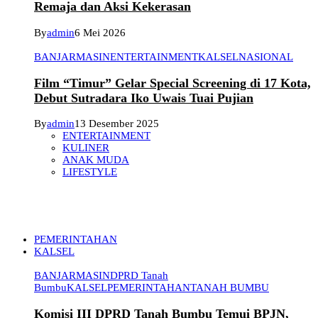
Remaja dan Aksi Kekerasan
By
admin
6 Mei 2026
BANJARMASIN
ENTERTAINMENT
KALSEL
NASIONAL
Film “Timur” Gelar Special Screening di 17 Kota,
Debut Sutradara Iko Uwais Tuai Pujian
By
admin
13 Desember 2025
ENTERTAINMENT
KULINER
ANAK MUDA
LIFESTYLE
PEMERINTAHAN
KALSEL
BANJARMASIN
DPRD Tanah
Bumbu
KALSEL
PEMERINTAHAN
TANAH BUMBU
Komisi III DPRD Tanah Bumbu Temui BPJN,