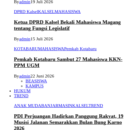
By
admin
19 Juli 2026
DPRD Kalsel
KALSEL
MAHASISWA
Ketua DPRD Kalsel Bekali Mahasiswa Magang
tentang Fungsi Legislatif
By
admin
15 Juli 2026
KOTABARU
MAHASISWA
Pemkab Kotabaru
Pemkab Kotabaru Sambut 27 Mahasiswa KKN-
PPM UGM
By
admin
22 Juni 2026
BEASISWA
KAMPUS
HUKUM
TREND
ANAK MUDA
BANJARMASIN
KALSEL
TREND
PDI Perjuangan Hadirkan Panggung Rakyat, 19
Musisi Jalanan Semarakkan Bulan Bung Karno
2026