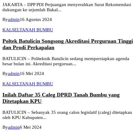
JAKARTA – DPP PDI Perjuangan menyerahkan Surat Rekomendasi
dukungan ke sejumlah Bakal...
By
admin
16 Agustus 2024
KALSEL
TANAH BUMBU
Poltek Batulicin Songsong Akreditasi Perguruan Tinggi
dan Prodi Perkapalan
BATULICIN – Politeknik Batulicin sedang mempersiapkan agenda
besar bulan ini. Akreditasi perguruan...
By
admin
16 Mei 2024
KALSEL
TANAH BUMBU
Inilah Daftar 35 Caleg DPRD Tanah Bumbu yang
Ditetapkan KPU
BATULICIN – Sebanyak 35 orang calon legislatif (caleg) ditetapkan
oleh KPU Kabupaten...
By
admin
6 Mei 2024