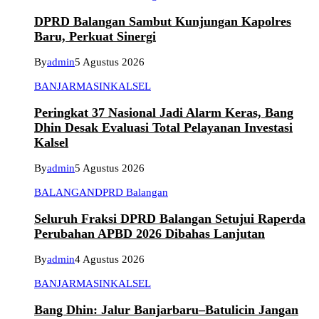
DPRD Balangan Sambut Kunjungan Kapolres
Baru, Perkuat Sinergi
By
admin
5 Agustus 2026
BANJARMASIN
KALSEL
Peringkat 37 Nasional Jadi Alarm Keras, Bang
Dhin Desak Evaluasi Total Pelayanan Investasi
Kalsel
By
admin
5 Agustus 2026
BALANGAN
DPRD Balangan
Seluruh Fraksi DPRD Balangan Setujui Raperda
Perubahan APBD 2026 Dibahas Lanjutan
By
admin
4 Agustus 2026
BANJARMASIN
KALSEL
Bang Dhin: Jalur Banjarbaru–Batulicin Jangan