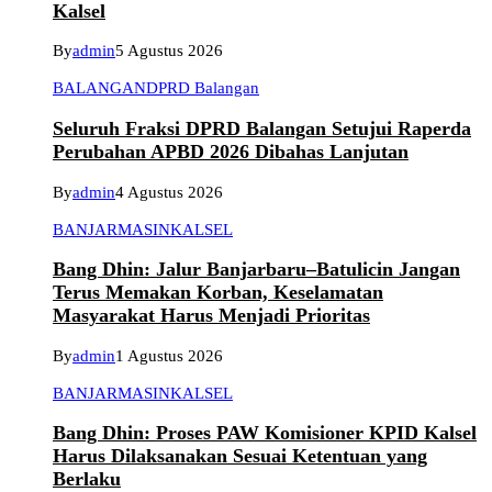
Kalsel
By
admin
5 Agustus 2026
BALANGAN
DPRD Balangan
Seluruh Fraksi DPRD Balangan Setujui Raperda
Perubahan APBD 2026 Dibahas Lanjutan
By
admin
4 Agustus 2026
BANJARMASIN
KALSEL
Bang Dhin: Jalur Banjarbaru–Batulicin Jangan
Terus Memakan Korban, Keselamatan
Masyarakat Harus Menjadi Prioritas
By
admin
1 Agustus 2026
BANJARMASIN
KALSEL
Bang Dhin: Proses PAW Komisioner KPID Kalsel
Harus Dilaksanakan Sesuai Ketentuan yang
Berlaku