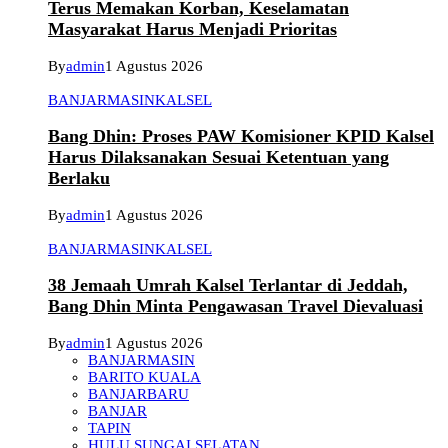
Terus Memakan Korban, Keselamatan
Masyarakat Harus Menjadi Prioritas
By
admin
1 Agustus 2026
BANJARMASIN
KALSEL
Bang Dhin: Proses PAW Komisioner KPID Kalsel
Harus Dilaksanakan Sesuai Ketentuan yang
Berlaku
By
admin
1 Agustus 2026
BANJARMASIN
KALSEL
38 Jemaah Umrah Kalsel Terlantar di Jeddah,
Bang Dhin Minta Pengawasan Travel Dievaluasi
By
admin
1 Agustus 2026
BANJARMASIN
BARITO KUALA
BANJARBARU
BANJAR
TAPIN
HULU SUNGAI SELATAN