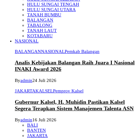
HULU SUNGAI TENGAH
HULU SUNGAI UTARA
TANAH BUMBU
BALANGAN
TABALONG
TANAH LAUT
KOTABARU
NASIONAL
BALANGAN
NASIONAL
Pemkab Balangan
Analis Kebijakan Balangan Raih Juara I Nasional
INAKI Award 2026
By
admin
24 Juli 2026
JAKARTA
KALSEL
Pemprov Kalsel
Gubernur Kalsel, H. Muhidin Pastikan Kalsel
Segera Terapkan Sistem Manajemen Talenta ASN
By
admin
16 Juli 2026
BALI
BANTEN
JAKARTA