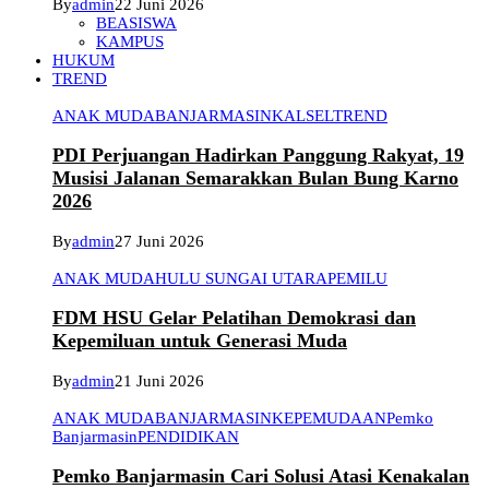
By
admin
22 Juni 2026
BEASISWA
KAMPUS
HUKUM
TREND
ANAK MUDA
BANJARMASIN
KALSEL
TREND
PDI Perjuangan Hadirkan Panggung Rakyat, 19
Musisi Jalanan Semarakkan Bulan Bung Karno
2026
By
admin
27 Juni 2026
ANAK MUDA
HULU SUNGAI UTARA
PEMILU
FDM HSU Gelar Pelatihan Demokrasi dan
Kepemiluan untuk Generasi Muda
By
admin
21 Juni 2026
ANAK MUDA
BANJARMASIN
KEPEMUDAAN
Pemko
Banjarmasin
PENDIDIKAN
Pemko Banjarmasin Cari Solusi Atasi Kenakalan