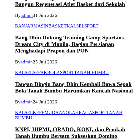
Bangun Regenerasi Atlet Basket dari Sekolah
By
admin
31 Juli 2026
BANJARMASIN
BASKET
KALSEL
SPORT
Bang Dhin Dukung Training Camp Spartans
Dream City di Manila, Bagian Persiapan
Menghadapi Prapon dan PON
By
admin
25 Juli 2026
KALSEL
SEPAKBOLA
SPORT
TANAH BUMBU
Tangan Dingin Bang Dhin Kembali Bawa Sepak
Bola Tanah Bumbu Harumkan Kancah Nasional
By
admin
24 Juli 2026
KALSEL
KEPEMUDAAN
OLAHRAGA
SPORT
TANAH
BUMBU
KNPI, HIPMI, ORADO, KONI, dan Pemkab
Tanah Bumbu Bersatu Sukseskan Domino