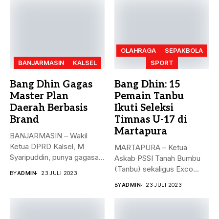
OLAHRAGA
SEPAKBOLA
BANJARMASIN
KALSEL
SPORT
Bang Dhin Gagas
Bang Dhin: 15
Master Plan
Pemain Tanbu
Daerah Berbasis
Ikuti Seleksi
Brand
Timnas U-17 di
Martapura
BANJARMASIN – Wakil
Ketua DPRD Kalsel, M
MARTAPURA – Ketua
Syaripuddin, punya gagasan
Askab PSSI Tanah Bumbu
baru. Apa...
(Tanbu) sekaligus Exco
BY
ADMIN
23 JULI 2023
Asprov PSSI...
BY
ADMIN
23 JULI 2023