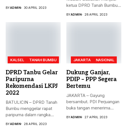
dengan...
ketua DPRD Tanah Bumbu,
BY
ADMIN
30 APRIL 2023
menggantikan...
BY
ADMIN
28 APRIL 2023
KALSEL
TANAH BUMBU
JAKARTA
NASIONAL
DPRD Tanbu Gelar
Dukung Ganjar,
Paripurna
PDIP – PPP Segera
Rekomendasi LKPJ
Bertemu
2022
JAKARTA – Gayung
bersambut. PDI Perjuangan
BATULICIN – DPRD Tanah
buka tangan menerima
Bumbu menggelar rapat
dukungan Partai Persatuan...
paripurna dalam rangka
BY
ADMIN
27 APRIL 2023
rekomendasi Dewan...
BY
ADMIN
28 APRIL 2023