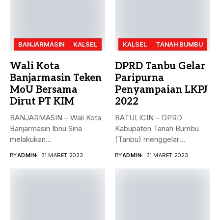
BANJARMASIN
KALSEL
KALSEL
TANAH BUMBU
Wali Kota
DPRD Tanbu Gelar
Banjarmasin Teken
Paripurna
MoU Bersama
Penyampaian LKPJ
Dirut PT KIM
2022
BANJARMASIN – Wali Kota
BATULICIN – DPRD
Banjarmasin Ibnu Sina
Kabupaten Tanah Bumbu
melakukan
(Tanbu) menggelar
penandatanganan nota
paripurna dalam rangka
BY
ADMIN
31 MARET 2023
BY
ADMIN
31 MARET 2023
kesepakatan bersama...
Penyampaian...