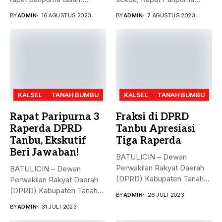
rangka mendengarkan...
Penandatanganan Nota...
BY
ADMIN
16 AGUSTUS 2023
BY
ADMIN
7 AGUSTUS 2023
KALSEL
TANAH BUMBU
KALSEL
TANAH BUMBU
Rapat Paripurna 3
Fraksi di DPRD
Raperda DPRD
Tanbu Apresiasi
Tanbu, Ekskutif
Tiga Raperda
Beri Jawaban!
BATULICIN – Dewan
Perwakilan Rakyat Daerah
BATULICIN – Dewan
(DPRD) Kabupaten Tanah
Perwakilan Rakyat Daerah
Bumbu (Tanbu) menggelar...
(DPRD) Kabupaten Tanah
BY
ADMIN
26 JULI 2023
Bumbu (Tanbu) menggelar...
BY
ADMIN
31 JULI 2023