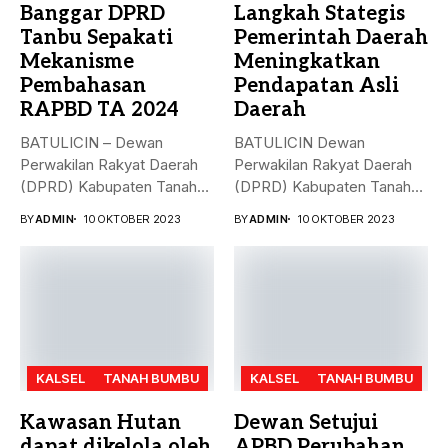
Banggar DPRD
Langkah Stategis
Tanbu Sepakati
Pemerintah Daerah
Mekanisme
Meningkatkan
Pembahasan
Pendapatan Asli
RAPBD TA 2024
Daerah
BATULICIN – Dewan
BATULICIN Dewan
Perwakilan Rakyat Daerah
Perwakilan Rakyat Daerah
(DPRD) Kabupaten Tanah
(DPRD) Kabupaten Tanah
Bumbu (Tanbu) menggelar...
Bumbu (Tanbu) menggelar
BY
ADMIN
10 OKTOBER 2023
BY
ADMIN
10 OKTOBER 2023
rapat...
KALSEL
TANAH BUMBU
KALSEL
TANAH BUMBU
Kawasan Hutan
Dewan Setujui
dapat dikelola oleh
APBD Perubahan