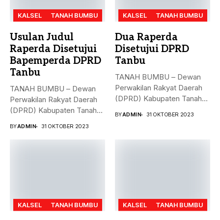
KALSEL
TANAH BUMBU
KALSEL
TANAH BUMBU
Usulan Judul
Dua Raperda
Raperda Disetujui
Disetujui DPRD
Bapemperda DPRD
Tanbu
Tanbu
TANAH BUMBU – Dewan
Perwakilan Rakyat Daerah
TANAH BUMBU – Dewan
(DPRD) Kabupaten Tanah
Perwakilan Rakyat Daerah
Bumbu (Tanbu)...
(DPRD) Kabupaten Tanah
BY
ADMIN
31 OKTOBER 2023
Bumbu (Tanbu)...
BY
ADMIN
31 OKTOBER 2023
KALSEL
TANAH BUMBU
KALSEL
TANAH BUMBU