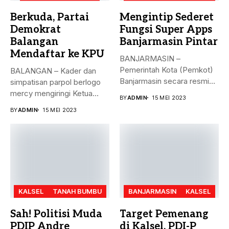
Berkuda, Partai
Mengintip Sederet
Demokrat
Fungsi Super Apps
Balangan
Banjarmasin Pintar
Mendaftar ke KPU
BANJARMASIN –
Pemerintah Kota (Pemkot)
BALANGAN – Kader dan
Banjarmasin secara resmi
simpatisan parpol berlogo
meluncurkan Super Apps
mercy mengiringi Ketua
BY
ADMIN
15 MEI 2023
Banjarmasin...
DPC Partai...
BY
ADMIN
15 MEI 2023
KALSEL
TANAH BUMBU
BANJARMASIN
KALSEL
Sah! Politisi Muda
Target Pemenang
PDIP Andre
di Kalsel, PDI-P