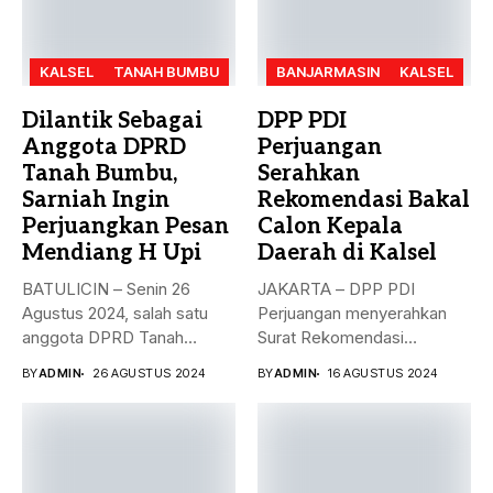
KALSEL
TANAH BUMBU
BANJARMASIN
KALSEL
Dilantik Sebagai
DPP PDI
Anggota DPRD
Perjuangan
Tanah Bumbu,
Serahkan
Sarniah Ingin
Rekomendasi Bakal
Perjuangkan Pesan
Calon Kepala
Mendiang H Upi
Daerah di Kalsel
BATULICIN – Senin 26
JAKARTA – DPP PDI
Agustus 2024, salah satu
Perjuangan menyerahkan
anggota DPRD Tanah
Surat Rekomendasi
Bumbu...
dukungan ke sejumlah
BY
ADMIN
26 AGUSTUS 2024
BY
ADMIN
16 AGUSTUS 2024
Bakal...