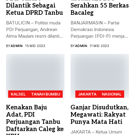
Dilantik Sebagai
Serahkan 55 Berkas
Ketua DPRD Tanbu
Bacaleg
BATULICIN – Politisi muda
BANJARMASIN – Partai
PDI Perjuangan, Andrean
Demokrasi Indonesia
Atma Maulani resmi dilantik
Perjuangan (PDI-P) menjadi
sebagai...
parpol kedua yang
BY
ADMIN
15 MEI 2023
BY
ADMIN
11 MEI 2023
menyerahkan...
KALSEL
TANAH BUMBU
JAKARTA
NASIONAL
Kenakan Baju
Ganjar Disudutkan,
Adat, PDI
Megawati: Rakyat
Perjuangan Tanbu
Punya Mata Hati
Daftarkan Caleg ke
JAKARTA – Ketua Umum