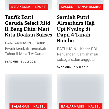
SEPAKBOLA
SPORT
KALSEL
TANAH BUMBU
Taufik Ikuti
Sarniah Putri
Garuda Select Jilid
Almarhum Haji
II, Bang Dhin: Mari
Upi Nyaleg di
Kita Doakan Sukses
Dapil 4 Tanah
Bumbu
BANJARMASIN – Taufik
Riyadi kembali mengikuti
BATULICIN – Kader PDI
Tahap II Mola TV-Garuda
Perjuangan, Sarniah maju
Select Jilid...
sebagai calon anggota
BY
ADMIN
2 JULI 2023
legislatif di...
BY
ADMIN
18 MEI 2023
BALANGAN
KALSEL
BANJARMASIN
KALSEL