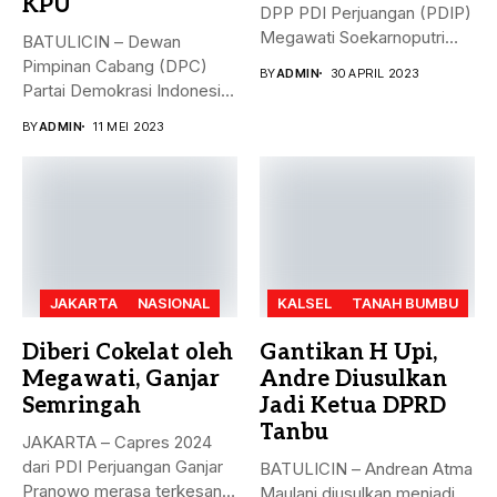
KPU
DPP PDI Perjuangan (PDIP)
Megawati Soekarnoputri
BATULICIN – Dewan
membela Ganjar...
Pimpinan Cabang (DPC)
BY
ADMIN
30 APRIL 2023
Partai Demokrasi Indonesia
(PDI) Perjuangan
BY
ADMIN
11 MEI 2023
Kabupaten...
JAKARTA
NASIONAL
KALSEL
TANAH BUMBU
Diberi Cokelat oleh
Gantikan H Upi,
Megawati, Ganjar
Andre Diusulkan
Semringah
Jadi Ketua DPRD
Tanbu
JAKARTA – Capres 2024
dari PDI Perjuangan Ganjar
BATULICIN – Andrean Atma
Pranowo merasa terkesan
Maulani diusulkan menjadi