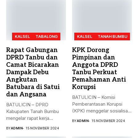
KALSEL
TABALONG
KALSEL
TANAH BUMBU
Rapat Gabungan
KPK Dorong
DPRD Tanbu dan
Pimpinan dan
Camat Bicarakan
Anggota DPRD
Dampak Debu
Tanbu Perkuat
Angkutan
Pemahaman Anti
Batubara di Satui
Korupsi
dan Angsana
BATULICIN – Komisi
Pemberantasan Korupsi
BATULICIN – DPRD
(KPK) menggelar sosialisasi
Kabupaten Tanah Bumbu
bahaya korupsi di DPRD...
mengelar rapat kerja
BY
ADMIN
15 NOVEMBER 2024
gabungan dengan Camat...
BY
ADMIN
15 NOVEMBER 2024