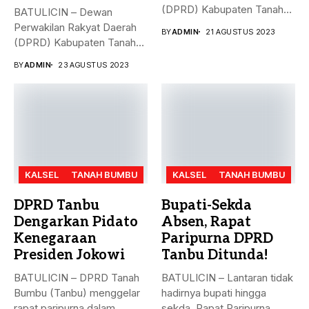
(DPRD) Kabupaten Tanah
BATULICIN – Dewan
Bumbu (Tanbu),
Perwakilan Rakyat Daerah
BY
ADMIN
21 AGUSTUS 2023
menggelar...
(DPRD) Kabupaten Tanah
Bumbu (Tanbu) menggelar...
BY
ADMIN
23 AGUSTUS 2023
KALSEL
TANAH BUMBU
KALSEL
TANAH BUMBU
DPRD Tanbu
Bupati-Sekda
Dengarkan Pidato
Absen, Rapat
Kenegaraan
Paripurna DPRD
Presiden Jokowi
Tanbu Ditunda!
BATULICIN – DPRD Tanah
BATULICIN – Lantaran tidak
Bumbu (Tanbu) menggelar
hadirnya bupati hingga
rapat paripurna dalam
sekda, Rapat Paripurna