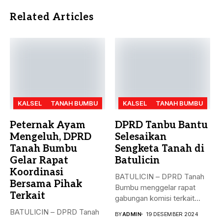
Related Articles
KALSEL
TANAH BUMBU
KALSEL
TANAH BUMBU
Peternak Ayam
DPRD Tanbu Bantu
Mengeluh, DPRD
Selesaikan
Tanah Bumbu
Sengketa Tanah di
Gelar Rapat
Batulicin
Koordinasi
BATULICIN – DPRD Tanah
Bersama Pihak
Bumbu menggelar rapat
Terkait
gabungan komisi terkait
masalah penyelesaian...
BATULICIN – DPRD Tanah
BY
ADMIN
19 DESEMBER 2024