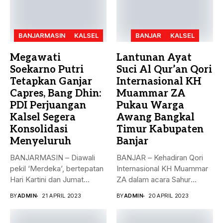
BANJARMASIN
KALSEL
BANJAR
KALSEL
Megawati
Lantunan Ayat
Soekarno Putri
Suci Al Qur’an Qori
Tetapkan Ganjar
Internasional KH
Capres, Bang Dhin:
Muammar ZA
PDI Perjuangan
Pukau Warga
Kalsel Segera
Awang Bangkal
Konsolidasi
Timur Kabupaten
Menyeluruh
Banjar
BANJARMASIN – Diawali
BANJAR – Kehadiran Qori
pekil ‘Merdeka’, bertepatan
Internasional KH Muammar
Hari Kartini dan Jumat
ZA dalam acara Sahur
Berkah, 21...
Bersama...
BY
ADMIN
21 APRIL 2023
BY
ADMIN
20 APRIL 2023