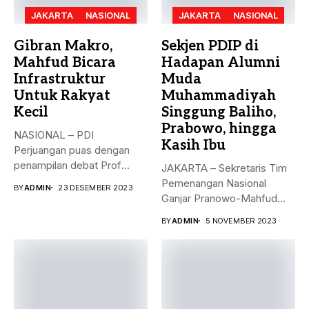
JAKARTA
NASIONAL
JAKARTA
NASIONAL
Gibran Makro,
Sekjen PDIP di
Mahfud Bicara
Hadapan Alumni
Infrastruktur
Muda
Untuk Rakyat
Muhammadiyah
Kecil
Singgung Baliho,
Prabowo, hingga
NASIONAL – PDI
Kasih Ibu
Perjuangan puas dengan
penampilan debat Prof
JAKARTA – Sekretaris Tim
Mahfud sebagai sosok...
Pemenangan Nasional
BY
ADMIN
23 DESEMBER 2023
Ganjar Pranowo-Mahfud
MD, Hasto Kristiyanto,
BY
ADMIN
5 NOVEMBER 2023
menyampaikan...