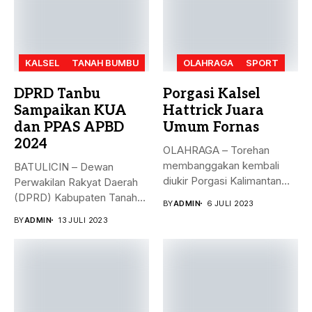
KALSEL
TANAH BUMBU
OLAHRAGA
SPORT
DPRD Tanbu
Porgasi Kalsel
Sampaikan KUA
Hattrick Juara
dan PPAS APBD
Umum Fornas
2024
OLAHRAGA – Torehan
membanggakan kembali
BATULICIN – Dewan
diukir Porgasi Kalimantan
Perwakilan Rakyat Daerah
Selatan pada ajang Fornas...
(DPRD) Kabupaten Tanah
BY
ADMIN
6 JULI 2023
Bumbu (Tanbu) menggelar...
BY
ADMIN
13 JULI 2023