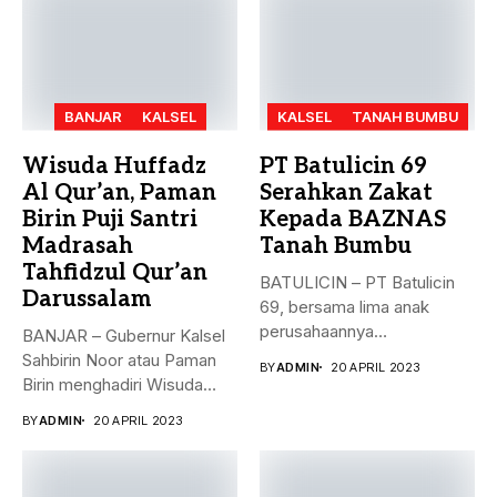
BANJAR
KALSEL
KALSEL
TANAH BUMBU
Wisuda Huffadz
PT Batulicin 69
Al Qur’an, Paman
Serahkan Zakat
Birin Puji Santri
Kepada BAZNAS
Madrasah
Tanah Bumbu
Tahfidzul Qur’an
BATULICIN – PT Batulicin
Darussalam
69, bersama lima anak
perusahaannya
BANJAR – Gubernur Kalsel
menyerahkan Zakat Ma’al...
Sahbirin Noor atau Paman
BY
ADMIN
20 APRIL 2023
Birin menghadiri Wisuda
Huffadz...
BY
ADMIN
20 APRIL 2023