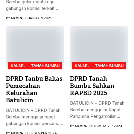
Bumbu gelar rapat kerja
gabungan komisi terkait
masalah...
BY
ADMIN
7 JANUARI 2025
KALSEL
TANAH BUMBU
KALSEL
TANAH BUMBU
DPRD Tanbu Bahas
DPRD Tanah
Pemecahan
Bumbu Sahkan
Kelurahan
RAPBD 2025
Batulicin
BATULICIN – DPRD Tanah
Bumbu menggelar Rapat
BATULICIN – DPRD Tanah
Paripurna Pengambilan
Bumbu menggelar rapat
Keputusan terhadap
gabungan komisi bersama
BY
ADMIN
28 NOVEMBER 2024
Rancangan...
Dinas PMD,...
BY
ADMIN
17 DESEMBER 2024