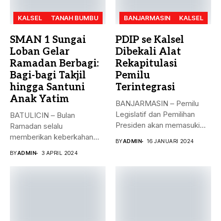
KALSEL
TANAH BUMBU
BANJARMASIN
KALSEL
SMAN 1 Sungai
PDIP se Kalsel
Loban Gelar
Dibekali Alat
Ramadan Berbagi:
Rekapitulasi
Bagi-bagi Takjil
Pemilu
hingga Santuni
Terintegrasi
Anak Yatim
BANJARMASIN – Pemilu
Legislatif dan Pemilihan
BATULICIN – Bulan
Presiden akan memasuki
Ramadan selalu
puncak pemungutan suara...
memberikan keberkahan
BY
ADMIN
16 JANUARI 2024
bagi banyak orang. Tak
BY
ADMIN
3 APRIL 2024
hanya...