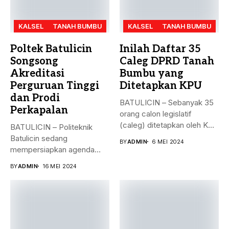
KALSEL
TANAH BUMBU
KALSEL
TANAH BUMBU
Poltek Batulicin
Inilah Daftar 35
Songsong
Caleg DPRD Tanah
Akreditasi
Bumbu yang
Perguruan Tinggi
Ditetapkan KPU
dan Prodi
BATULICIN – Sebanyak 35
Perkapalan
orang calon legislatif
(caleg) ditetapkan oleh KPU
BATULICIN – Politeknik
Kabupaten...
Batulicin sedang
BY
ADMIN
6 MEI 2024
mempersiapkan agenda
besar bulan ini. Akreditasi
BY
ADMIN
16 MEI 2024
perguruan...