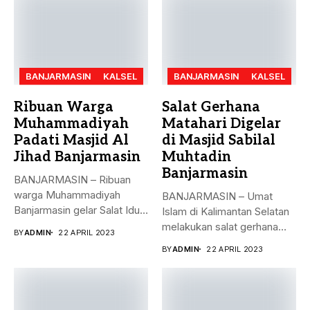
BANJARMASIN
KALSEL
BANJARMASIN
KALSEL
Ribuan Warga
Salat Gerhana
Muhammadiyah
Matahari Digelar
Padati Masjid Al
di Masjid Sabilal
Jihad Banjarmasin
Muhtadin
Banjarmasin
BANJARMASIN – Ribuan
warga Muhammadiyah
BANJARMASIN – Umat
Banjarmasin gelar Salat Idul
Islam di Kalimantan Selatan
Fitri Jumat (21/4)...
melakukan salat gerhana
BY
ADMIN
22 APRIL 2023
matahari (khusyu...
BY
ADMIN
22 APRIL 2023