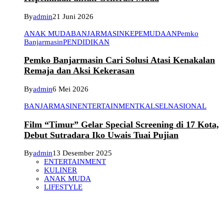
By
admin
21 Juni 2026
ANAK MUDA
BANJARMASIN
KEPEMUDAAN
Pemko
Banjarmasin
PENDIDIKAN
Pemko Banjarmasin Cari Solusi Atasi Kenakalan
Remaja dan Aksi Kekerasan
By
admin
6 Mei 2026
BANJARMASIN
ENTERTAINMENT
KALSEL
NASIONAL
Film “Timur” Gelar Special Screening di 17 Kota,
Debut Sutradara Iko Uwais Tuai Pujian
By
admin
13 Desember 2025
ENTERTAINMENT
KULINER
ANAK MUDA
LIFESTYLE