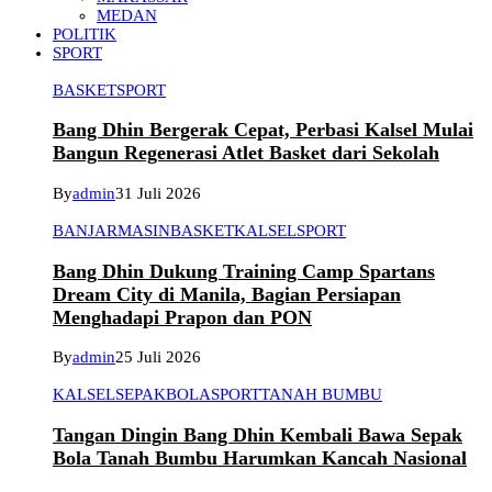
MEDAN
POLITIK
SPORT
BASKET
SPORT
Bang Dhin Bergerak Cepat, Perbasi Kalsel Mulai
Bangun Regenerasi Atlet Basket dari Sekolah
By
admin
31 Juli 2026
BANJARMASIN
BASKET
KALSEL
SPORT
Bang Dhin Dukung Training Camp Spartans
Dream City di Manila, Bagian Persiapan
Menghadapi Prapon dan PON
By
admin
25 Juli 2026
KALSEL
SEPAKBOLA
SPORT
TANAH BUMBU
Tangan Dingin Bang Dhin Kembali Bawa Sepak
Bola Tanah Bumbu Harumkan Kancah Nasional