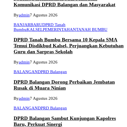
Komunikasi DPRD Balangan dan Masyarakat
By
admin
7 Agustus 2026
BANJARBARU
DPRD Tanah
Bumbu
KALSEL
PEMERINTAHAN
TANAH BUMBU
DPRD Tanah Bumbu Bersama 10 Kepala SMA
Temui Disdikbud Kalsel, Perjuangkan Kebutuhan
Guru dan Sarpras Sekolah
By
admin
7 Agustus 2026
BALANGAN
DPRD Balangan
DPRD Balangan Dorong Perbaikan Jembatan
Rusak di Muara Ninian
By
admin
7 Agustus 2026
BALANGAN
DPRD Balangan
DPRD Balangan Sambut Kunjungan Kapolres
Baru, Perkuat Sinergi