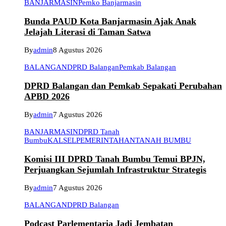
BANJARMASIN
Pemko Banjarmasin
Bunda PAUD Kota Banjarmasin Ajak Anak
Jelajah Literasi di Taman Satwa
By
admin
8 Agustus 2026
BALANGAN
DPRD Balangan
Pemkab Balangan
DPRD Balangan dan Pemkab Sepakati Perubahan
APBD 2026
By
admin
7 Agustus 2026
BANJARMASIN
DPRD Tanah
Bumbu
KALSEL
PEMERINTAHAN
TANAH BUMBU
Komisi III DPRD Tanah Bumbu Temui BPJN,
Perjuangkan Sejumlah Infrastruktur Strategis
By
admin
7 Agustus 2026
BALANGAN
DPRD Balangan
Podcast Parlementaria Jadi Jembatan