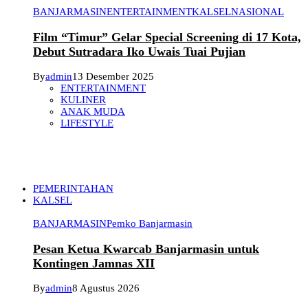
BANJARMASIN
ENTERTAINMENT
KALSEL
NASIONAL
Film “Timur” Gelar Special Screening di 17 Kota,
Debut Sutradara Iko Uwais Tuai Pujian
By
admin
13 Desember 2025
ENTERTAINMENT
KULINER
ANAK MUDA
LIFESTYLE
PEMERINTAHAN
KALSEL
BANJARMASIN
Pemko Banjarmasin
Pesan Ketua Kwarcab Banjarmasin untuk
Kontingen Jamnas XII
By
admin
8 Agustus 2026