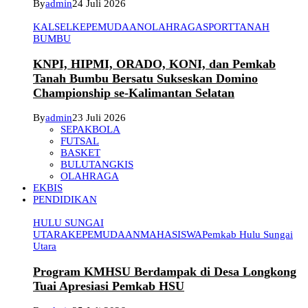
By
admin
24 Juli 2026
KALSEL
KEPEMUDAAN
OLAHRAGA
SPORT
TANAH
BUMBU
KNPI, HIPMI, ORADO, KONI, dan Pemkab
Tanah Bumbu Bersatu Sukseskan Domino
Championship se-Kalimantan Selatan
By
admin
23 Juli 2026
SEPAKBOLA
FUTSAL
BASKET
BULUTANGKIS
OLAHRAGA
EKBIS
PENDIDIKAN
HULU SUNGAI
UTARA
KEPEMUDAAN
MAHASISWA
Pemkab Hulu Sungai
Utara
Program KMHSU Berdampak di Desa Longkong
Tuai Apresiasi Pemkab HSU