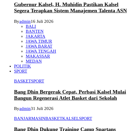
Gubernur Kalsel, H. Muhidin Pastikan Kalsel
Segera Terapkan Sistem Manajemen Talenta ASN
By
admin
16 Juli 2026
BALI
BANTEN
JAKARTA
JAWA TIMUR
JAWA BARAT
JAWA TENGAH
MAKASSAR
MEDAN
POLITIK
SPORT
BASKET
SPORT
Bang Dhin Bergerak Cepat, Perbasi Kalsel Mulai
Bangun Regenerasi Atlet Basket dari Sekolah
By
admin
31 Juli 2026
BANJARMASIN
BASKET
KALSEL
SPORT
Bang Dhin Dukung Training Camp Spartans