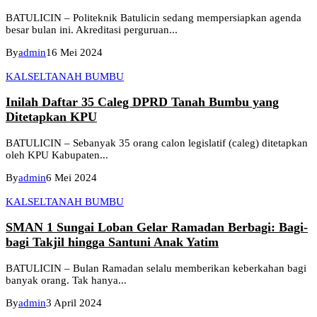
BATULICIN – Politeknik Batulicin sedang mempersiapkan agenda
besar bulan ini. Akreditasi perguruan...
By
admin
16 Mei 2024
KALSEL
TANAH BUMBU
Inilah Daftar 35 Caleg DPRD Tanah Bumbu yang
Ditetapkan KPU
BATULICIN – Sebanyak 35 orang calon legislatif (caleg) ditetapkan
oleh KPU Kabupaten...
By
admin
6 Mei 2024
KALSEL
TANAH BUMBU
SMAN 1 Sungai Loban Gelar Ramadan Berbagi: Bagi-
bagi Takjil hingga Santuni Anak Yatim
BATULICIN – Bulan Ramadan selalu memberikan keberkahan bagi
banyak orang. Tak hanya...
By
admin
3 April 2024