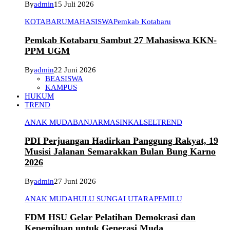
By
admin
15 Juli 2026
KOTABARU
MAHASISWA
Pemkab Kotabaru
Pemkab Kotabaru Sambut 27 Mahasiswa KKN-
PPM UGM
By
admin
22 Juni 2026
BEASISWA
KAMPUS
HUKUM
TREND
ANAK MUDA
BANJARMASIN
KALSEL
TREND
PDI Perjuangan Hadirkan Panggung Rakyat, 19
Musisi Jalanan Semarakkan Bulan Bung Karno
2026
By
admin
27 Juni 2026
ANAK MUDA
HULU SUNGAI UTARA
PEMILU
FDM HSU Gelar Pelatihan Demokrasi dan
Kepemiluan untuk Generasi Muda