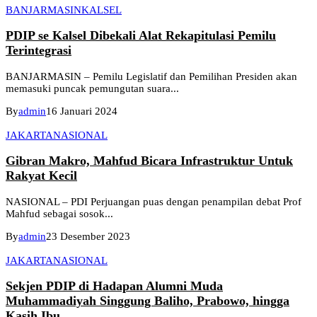
BANJARMASIN
KALSEL
PDIP se Kalsel Dibekali Alat Rekapitulasi Pemilu
Terintegrasi
BANJARMASIN – Pemilu Legislatif dan Pemilihan Presiden akan
memasuki puncak pemungutan suara...
By
admin
16 Januari 2024
JAKARTA
NASIONAL
Gibran Makro, Mahfud Bicara Infrastruktur Untuk
Rakyat Kecil
NASIONAL – PDI Perjuangan puas dengan penampilan debat Prof
Mahfud sebagai sosok...
By
admin
23 Desember 2023
JAKARTA
NASIONAL
Sekjen PDIP di Hadapan Alumni Muda
Muhammadiyah Singgung Baliho, Prabowo, hingga
Kasih Ibu