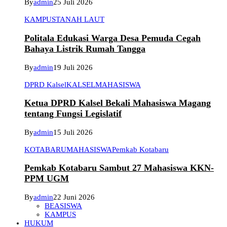
By
admin
25 Juli 2026
KAMPUS
TANAH LAUT
Politala Edukasi Warga Desa Pemuda Cegah
Bahaya Listrik Rumah Tangga
By
admin
19 Juli 2026
DPRD Kalsel
KALSEL
MAHASISWA
Ketua DPRD Kalsel Bekali Mahasiswa Magang
tentang Fungsi Legislatif
By
admin
15 Juli 2026
KOTABARU
MAHASISWA
Pemkab Kotabaru
Pemkab Kotabaru Sambut 27 Mahasiswa KKN-
PPM UGM
By
admin
22 Juni 2026
BEASISWA
KAMPUS
HUKUM