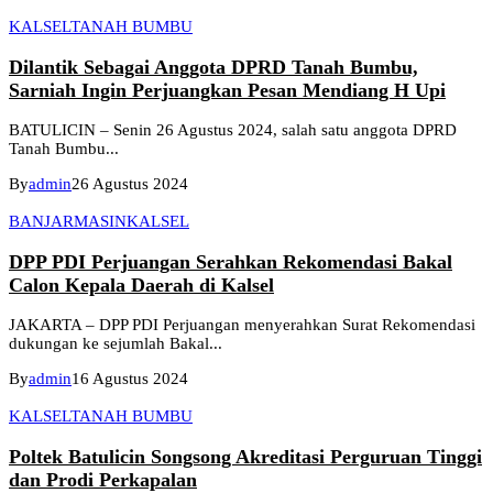
KALSEL
TANAH BUMBU
Dilantik Sebagai Anggota DPRD Tanah Bumbu,
Sarniah Ingin Perjuangkan Pesan Mendiang H Upi
BATULICIN – Senin 26 Agustus 2024, salah satu anggota DPRD
Tanah Bumbu...
By
admin
26 Agustus 2024
BANJARMASIN
KALSEL
DPP PDI Perjuangan Serahkan Rekomendasi Bakal
Calon Kepala Daerah di Kalsel
JAKARTA – DPP PDI Perjuangan menyerahkan Surat Rekomendasi
dukungan ke sejumlah Bakal...
By
admin
16 Agustus 2024
KALSEL
TANAH BUMBU
Poltek Batulicin Songsong Akreditasi Perguruan Tinggi
dan Prodi Perkapalan