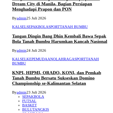
Dream City di Manila, Bagian Persiapan
Menghadapi Prapon dan PON
By
admin
25 Juli 2026
KALSEL
SEPAKBOLA
SPORT
TANAH BUMBU
Tangan Dingin Bang Dhin Kembali Bawa Sepak
Bola Tanah Bumbu Harumkan Kancah Nasional
By
admin
24 Juli 2026
KALSEL
KEPEMUDAAN
OLAHRAGA
SPORT
TANAH
BUMBU
KNPI, HIPMI, ORADO, KONI, dan Pemkab
Tanah Bumbu Bersatu Sukseskan Domino
Championship se-Kalimantan Selatan
By
admin
23 Juli 2026
SEPAKBOLA
FUTSAL
BASKET
BULUTANGKIS