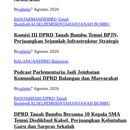
By
admin
7 Agustus 2026
BANJARMASIN
DPRD Tanah
Bumbu
KALSEL
PEMERINTAHAN
TANAH BUMBU
Komisi III DPRD Tanah Bumbu Temui BPJN,
Perjuangkan Sejumlah Infrastruktur Strategis
By
admin
7 Agustus 2026
BALANGAN
DPRD Balangan
Podcast Parlementaria Jadi Jembatan
Komunikasi DPRD Balangan dan Masyarakat
By
admin
7 Agustus 2026
BANJARBARU
DPRD Tanah
Bumbu
KALSEL
PEMERINTAHAN
TANAH BUMBU
DPRD Tanah Bumbu Bersama 10 Kepala SMA
Temui Disdikbud Kalsel, Perjuangkan Kebutuhan
Guru dan Sarpras Sekolah