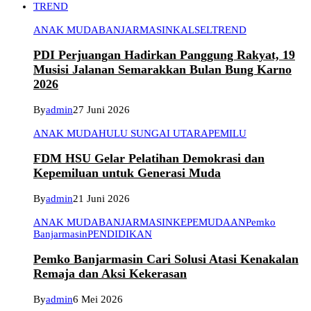
TREND
ANAK MUDA
BANJARMASIN
KALSEL
TREND
PDI Perjuangan Hadirkan Panggung Rakyat, 19
Musisi Jalanan Semarakkan Bulan Bung Karno
2026
By
admin
27 Juni 2026
ANAK MUDA
HULU SUNGAI UTARA
PEMILU
FDM HSU Gelar Pelatihan Demokrasi dan
Kepemiluan untuk Generasi Muda
By
admin
21 Juni 2026
ANAK MUDA
BANJARMASIN
KEPEMUDAAN
Pemko
Banjarmasin
PENDIDIKAN
Pemko Banjarmasin Cari Solusi Atasi Kenakalan
Remaja dan Aksi Kekerasan
By
admin
6 Mei 2026