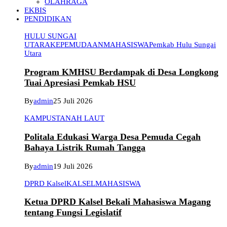
OLAHRAGA
EKBIS
PENDIDIKAN
HULU SUNGAI
UTARA
KEPEMUDAAN
MAHASISWA
Pemkab Hulu Sungai
Utara
Program KMHSU Berdampak di Desa Longkong
Tuai Apresiasi Pemkab HSU
By
admin
25 Juli 2026
KAMPUS
TANAH LAUT
Politala Edukasi Warga Desa Pemuda Cegah
Bahaya Listrik Rumah Tangga
By
admin
19 Juli 2026
DPRD Kalsel
KALSEL
MAHASISWA
Ketua DPRD Kalsel Bekali Mahasiswa Magang
tentang Fungsi Legislatif