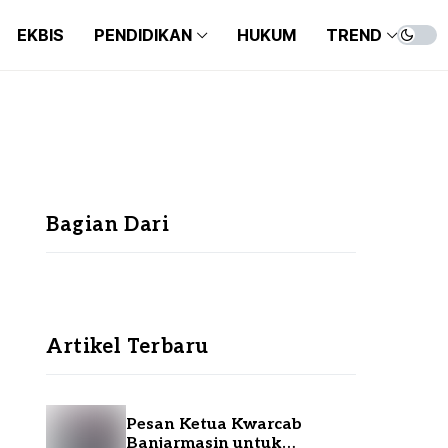
EKBIS
PENDIDIKAN
HUKUM
TREND
SEPAKBOLA
BEASISWA
ENT
FUTSAL
KAMPUS
KUL
SEPAKBOLA
BEASISWA
ENT
BASKET
ANA
FUTSAL
KAMPUS
KUL
BULUTANGKIS
LIF
BASKET
ANA
OLAHRAGA
Bagian Dari
BULUTANGKIS
LIF
OLAHRAGA
Artikel Terbaru
Pesan Ketua Kwarcab
Banjarmasin untuk