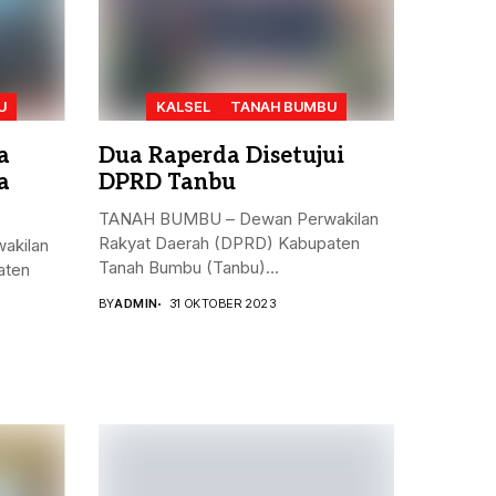
U
KALSEL
TANAH BUMBU
a
Dua Raperda Disetujui
a
DPRD Tanbu
TANAH BUMBU – Dewan Perwakilan
Rakyat Daerah (DPRD) Kabupaten
akilan
Tanah Bumbu (Tanbu)...
aten
BY
ADMIN
31 OKTOBER 2023