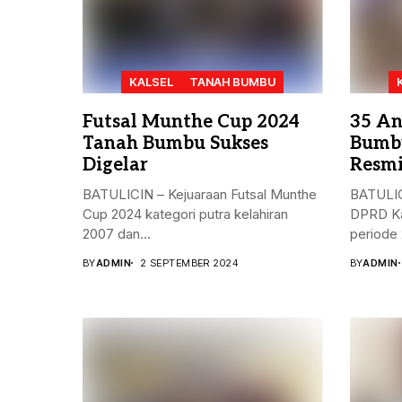
KALSEL
TANAH BUMBU
Futsal Munthe Cup 2024
35 An
Tanah Bumbu Sukses
Bumbu
Digelar
Resmi
BATULICIN – Kejuaraan Futsal Munthe
BATULIC
Cup 2024 kategori putra kelahiran
DPRD Ka
2007 dan...
periode 
BY
ADMIN
2 SEPTEMBER 2024
BY
ADMIN