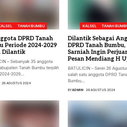
KALSEL
TANAH BUMBU
KALSEL
TANAH BUMB
ggota DPRD Tanah
Dilantik Sebagai An
 Periode 2024-2029
DPRD Tanah Bumbu,
 Dilantik
Sarniah Ingin Perju
Pesan Mendiang H U
IN – Sebanyak 35 anggota
bupaten Tanah Bumbu terpilih
BATULICIN – Senin 26 Agustu
2024-2029...
salah satu anggota DPRD Tan
Bumbu...
26 AGUSTUS 2024
BY
ADMIN
26 AGUSTUS 2024