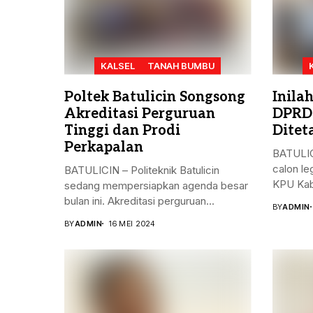
KALSEL
TANAH BUMBU
Poltek Batulicin Songsong
Inila
Akreditasi Perguruan
DPRD
Tinggi dan Prodi
Ditet
Perkapalan
BATULIC
calon le
BATULICIN – Politeknik Batulicin
KPU Kab
sedang mempersiapkan agenda besar
bulan ini. Akreditasi perguruan...
BY
ADMIN
BY
ADMIN
16 MEI 2024