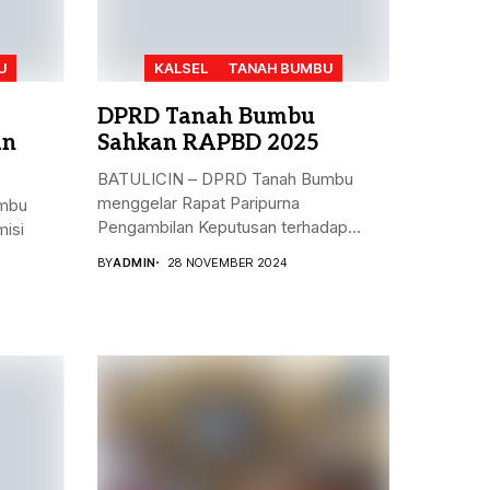
U
KALSEL
TANAH BUMBU
DPRD Tanah Bumbu
an
Sahkan RAPBD 2025
BATULICIN – DPRD Tanah Bumbu
menggelar Rapat Paripurna
mbu
Pengambilan Keputusan terhadap
isi
Rancangan...
BY
ADMIN
28 NOVEMBER 2024