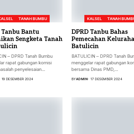
KALSEL
TANAH BUMBU
KALSEL
TANAH BUMB
 Tanbu Bantu
DPRD Tanbu Bahas
aikan Sengketa Tanah
Pemecahan Kelurah
ulicin
Batulicin
IN – DPRD Tanah Bumbu
BATULICIN – DPRD Tanah Bu
ar rapat gabungan komisi
menggelar rapat gabungan kom
masalah penyelesaian...
bersama Dinas PMD,...
19 DESEMBER 2024
BY
ADMIN
17 DESEMBER 2024