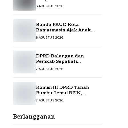
Kontingen Jamnas XII
8 AGUSTUS 2026
Bunda PAUD Kota
Banjarmasin Ajak Anak
Jelajah Literasi di Taman
8 AGUSTUS 2026
Satwa
DPRD Balangan dan
Pemkab Sepakati
Perubahan APBD 2026
7 AGUSTUS 2026
Komisi III DPRD Tanah
Bumbu Temui BPJN,
Perjuangkan Sejumlah
7 AGUSTUS 2026
Infrastruktur Strategis
Berlangganan