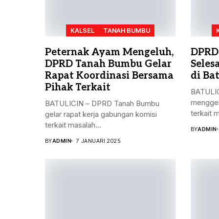
KALSEL
TANAH BUMBU
Peternak Ayam Mengeluh,
DPRD
DPRD Tanah Bumbu Gelar
Seles
Rapat Koordinasi Bersama
di Bat
Pihak Terkait
BATULIC
menggel
BATULICIN – DPRD Tanah Bumbu
terkait 
gelar rapat kerja gabungan komisi
terkait masalah...
BY
ADMIN
BY
ADMIN
7 JANUARI 2025