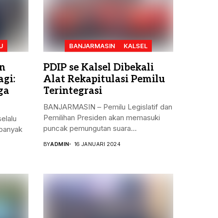
U
BANJARMASIN
KALSEL
n
PDIP se Kalsel Dibekali
gi:
Alat Rekapitulasi Pemilu
ga
Terintegrasi
BANJARMASIN – Pemilu Legislatif dan
Pemilihan Presiden akan memasuki
elalu
puncak pemungutan suara...
banyak
BY
ADMIN
16 JANUARI 2024