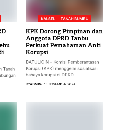
KALSEL
TANAH BUMBU
RD
KPK Dorong Pimpinan dan
Anggota DPRD Tanbu
ebu
Perkuat Pemahaman Anti
di
Korupsi
BATULICIN – Komisi Pemberantasan
Korupsi (KPK) menggelar sosialisasi
n Tanah
bahaya korupsi di DPRD...
gabungan
BY
ADMIN
15 NOVEMBER 2024