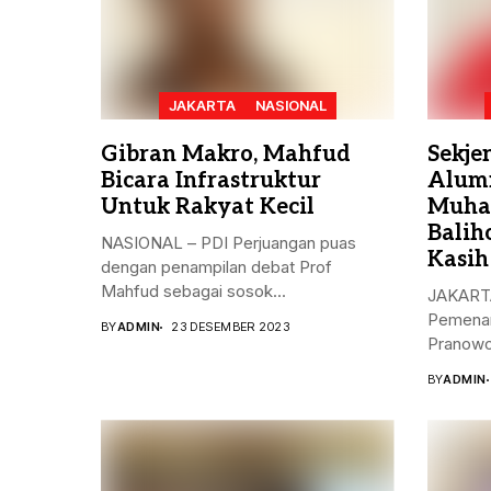
JAKARTA
NASIONAL
Gibran Makro, Mahfud
Sekje
Bicara Infrastruktur
Alum
Untuk Rakyat Kecil
Muha
Balih
NASIONAL – PDI Perjuangan puas
Kasih
dengan penampilan debat Prof
Mahfud sebagai sosok...
JAKARTA
Pemenan
BY
ADMIN
23 DESEMBER 2023
Pranowo
Kristiya
BY
ADMIN