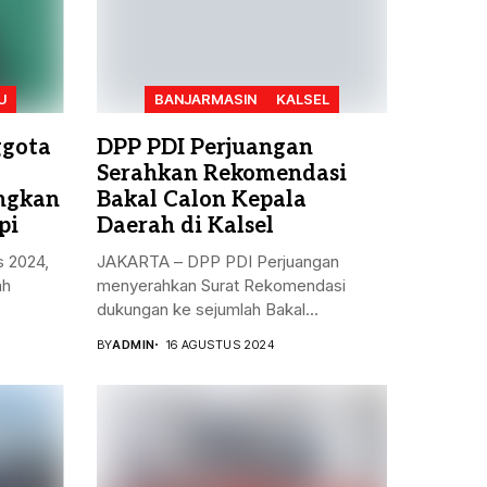
U
BANJARMASIN
KALSEL
ggota
DPP PDI Perjuangan
Serahkan Rekomendasi
angkan
Bakal Calon Kepala
pi
Daerah di Kalsel
s 2024,
JAKARTA – DPP PDI Perjuangan
ah
menyerahkan Surat Rekomendasi
dukungan ke sejumlah Bakal...
BY
ADMIN
16 AGUSTUS 2024