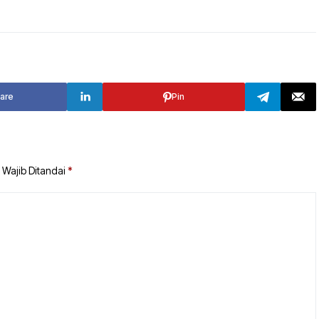
TANAH BUMBU
TABALONG
BALANGAN
TANAH LAUT
TABALONG
KOTABARU
are
Pin
TANAH LAUT
KOTABARU
 Wajib Ditandai
*