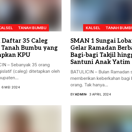
KALSEL
TANAH BUMBU
KALSEL
TANAH BUMB
h Daftar 35 Caleg
SMAN 1 Sungai Loba
 Tanah Bumbu yang
Gelar Ramadan Berba
apkan KPU
Bagi-bagi Takjil hing
Santuni Anak Yatim
IN – Sebanyak 35 orang
gislatif (caleg) ditetapkan oleh
BATULICIN – Bulan Ramadan s
upaten...
memberikan keberkahan bagi 
orang. Tak hanya...
6 MEI 2024
BY
ADMIN
3 APRIL 2024