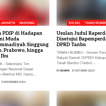
JAKARTA
NASIONAL
KALSEL
TANAH BUMB
n PDIP di Hadapan
Usulan Judul Raperd
ni Muda
Disetujui Bapemperd
mmadiyah Singgung
DPRD Tanbu
o, Prabowo, hingga
TANAH BUMBU – Dewan Perw
 Ibu
Rakyat Daerah (DPRD) Kabup
Tanah Bumbu (Tanbu)...
 – Sekretaris Tim
gan Nasional Ganjar
BY
ADMIN
31 OKTOBER 2023
-Mahfud MD, Hasto
nto, menyampaikan...
5 NOVEMBER 2023