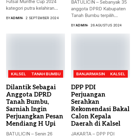
Futsal Munthe Cup 2024
BATULICIN – Sebanyak 35
kategori putra kelahiran
anggota DPRD Kabupaten
2007 dan...
Tanah Bumbu terpilih
BY
ADMIN
2 SEPTEMBER 2024
periode 2024-2029...
BY
ADMIN
26 AGUSTUS 2024
KALSEL
TANAH BUMBU
BANJARMASIN
KALSEL
Dilantik Sebagai
DPP PDI
Anggota DPRD
Perjuangan
Tanah Bumbu,
Serahkan
Sarniah Ingin
Rekomendasi Bakal
Perjuangkan Pesan
Calon Kepala
Mendiang H Upi
Daerah di Kalsel
BATULICIN – Senin 26
JAKARTA – DPP PDI