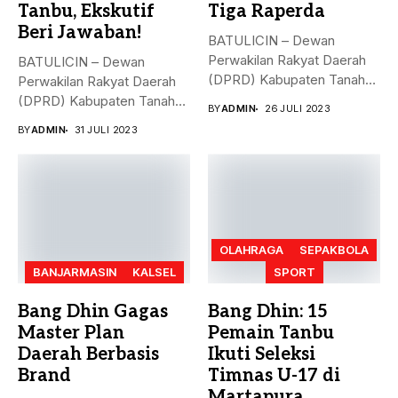
Tanbu, Ekskutif
Tiga Raperda
Beri Jawaban!
BATULICIN – Dewan
Perwakilan Rakyat Daerah
BATULICIN – Dewan
(DPRD) Kabupaten Tanah
Perwakilan Rakyat Daerah
Bumbu (Tanbu) menggelar...
(DPRD) Kabupaten Tanah
BY
ADMIN
26 JULI 2023
Bumbu (Tanbu) menggelar...
BY
ADMIN
31 JULI 2023
OLAHRAGA
SEPAKBOLA
BANJARMASIN
KALSEL
SPORT
Bang Dhin Gagas
Bang Dhin: 15
Master Plan
Pemain Tanbu
Daerah Berbasis
Ikuti Seleksi
Brand
Timnas U-17 di
Martapura