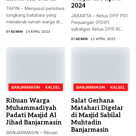
2024
TAPIN – Menyusul peristiwa
tongkang batubara yang
JAKARTA – Ketua DPP PDI
menabrak rumah warga di
Perjuangan (PDIP)
Desa...
sekaligus Ketua DPR RI
BY
ADMIN
24 APRIL 2023
Puan...
BY
ADMIN
22 APRIL 2023
BANJARMASIN
KALSEL
BANJARMASIN
KALSEL
Ribuan Warga
Salat Gerhana
Muhammadiyah
Matahari Digelar
Padati Masjid Al
di Masjid Sabilal
Jihad Banjarmasin
Muhtadin
Banjarmasin
BANJARMASIN – Ribuan