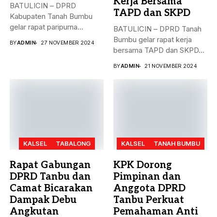
Kerja Bersama
BATULICIN – DPRD
TAPD dan SKPD
Kabupaten Tanah Bumbu
gelar rapat paripurna
BATULICIN – DPRD Tanah
dengan agenda
Bumbu gelar rapat kerja
BY
ADMIN
27 NOVEMBER 2024
pengesahan...
bersama TAPD dan SKPD...
BY
ADMIN
21 NOVEMBER 2024
KALSEL
TABALONG
KALSEL
TANAH BUMBU
Rapat Gabungan
KPK Dorong
DPRD Tanbu dan
Pimpinan dan
Camat Bicarakan
Anggota DPRD
Dampak Debu
Tanbu Perkuat
Angkutan
Pemahaman Anti