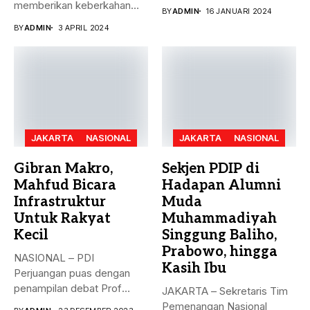
puncak pemungutan suara...
memberikan keberkahan
BY
ADMIN
16 JANUARI 2024
bagi banyak orang. Tak
BY
ADMIN
3 APRIL 2024
hanya...
JAKARTA
NASIONAL
JAKARTA
NASIONAL
Gibran Makro,
Sekjen PDIP di
Mahfud Bicara
Hadapan Alumni
Infrastruktur
Muda
Untuk Rakyat
Muhammadiyah
Kecil
Singgung Baliho,
Prabowo, hingga
NASIONAL – PDI
Kasih Ibu
Perjuangan puas dengan
penampilan debat Prof
JAKARTA – Sekretaris Tim
Mahfud sebagai sosok...
Pemenangan Nasional