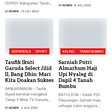
Selatan pada ajang Fornas...
(DPRD) Kabupaten Tanah
BY
ADMIN
6 JULI 2023
Bumbu (Tanbu) menggelar...
BY
ADMIN
13 JULI 2023
SEPAKBOLA
SPORT
KALSEL
TANAH BUMBU
Taufik Ikuti
Sarniah Putri
Garuda Select Jilid
Almarhum Haji
II, Bang Dhin: Mari
Upi Nyaleg di
Kita Doakan Sukses
Dapil 4 Tanah
Bumbu
BANJARMASIN – Taufik
Riyadi kembali mengikuti
BATULICIN – Kader PDI
Tahap II Mola TV-Garuda
Perjuangan, Sarniah maju
Select Jilid...
sebagai calon anggota
BY
ADMIN
2 JULI 2023
legislatif di...