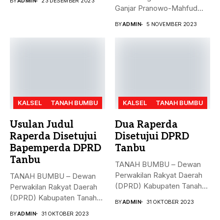
BY
ADMIN
23 DESEMBER 2023
Ganjar Pranowo-Mahfud
MD, Hasto Kristiyanto,
BY
ADMIN
5 NOVEMBER 2023
menyampaikan...
KALSEL
TANAH BUMBU
KALSEL
TANAH BUMBU
Usulan Judul
Dua Raperda
Raperda Disetujui
Disetujui DPRD
Bapemperda DPRD
Tanbu
Tanbu
TANAH BUMBU – Dewan
Perwakilan Rakyat Daerah
TANAH BUMBU – Dewan
(DPRD) Kabupaten Tanah
Perwakilan Rakyat Daerah
Bumbu (Tanbu)...
(DPRD) Kabupaten Tanah
BY
ADMIN
31 OKTOBER 2023
Bumbu (Tanbu)...
BY
ADMIN
31 OKTOBER 2023