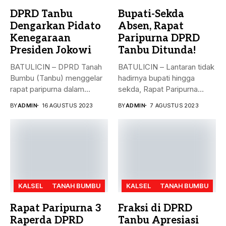
DPRD Tanbu
Bupati-Sekda
Dengarkan Pidato
Absen, Rapat
Kenegaraan
Paripurna DPRD
Presiden Jokowi
Tanbu Ditunda!
BATULICIN – DPRD Tanah
BATULICIN – Lantaran tidak
Bumbu (Tanbu) menggelar
hadirnya bupati hingga
rapat paripurna dalam
sekda, Rapat Paripurna
rangka mendengarkan...
Penandatanganan Nota...
BY
ADMIN
16 AGUSTUS 2023
BY
ADMIN
7 AGUSTUS 2023
KALSEL
TANAH BUMBU
KALSEL
TANAH BUMBU
Rapat Paripurna 3
Fraksi di DPRD
Raperda DPRD
Tanbu Apresiasi