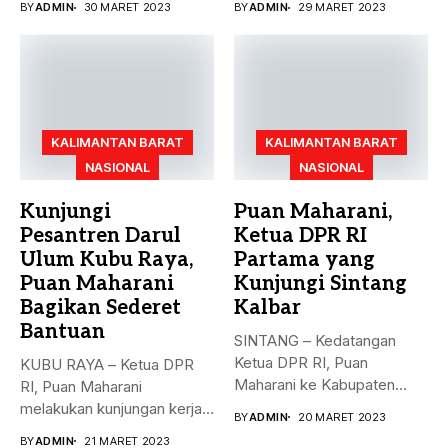
BY
ADMIN
30 MARET 2023
BY
ADMIN
29 MARET 2023
Indonesia...
KALIMANTAN BARAT
KALIMANTAN BARAT
NASIONAL
NASIONAL
Kunjungi
Puan Maharani,
Pesantren Darul
Ketua DPR RI
Ulum Kubu Raya,
Partama yang
Puan Maharani
Kunjungi Sintang
Bagikan Sederet
Kalbar
Bantuan
SINTANG – Kedatangan
Ketua DPR RI, Puan
KUBU RAYA – Ketua DPR
Maharani ke Kabupaten
RI, Puan Maharani
Sintang, Kalimantan...
melakukan kunjungan kerja
BY
ADMIN
20 MARET 2023
ke...
BY
ADMIN
21 MARET 2023