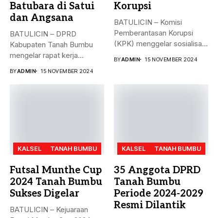
Batubara di Satui
Korupsi
dan Angsana
BATULICIN – Komisi
Pemberantasan Korupsi
BATULICIN – DPRD
(KPK) menggelar sosialisasi
Kabupaten Tanah Bumbu
bahaya korupsi di DPRD...
mengelar rapat kerja
BY
ADMIN
15 NOVEMBER 2024
gabungan dengan Camat...
BY
ADMIN
15 NOVEMBER 2024
KALSEL
TANAH BUMBU
KALSEL
TANAH BUMBU
Futsal Munthe Cup
35 Anggota DPRD
2024 Tanah Bumbu
Tanah Bumbu
Sukses Digelar
Periode 2024-2029
Resmi Dilantik
BATULICIN – Kejuaraan