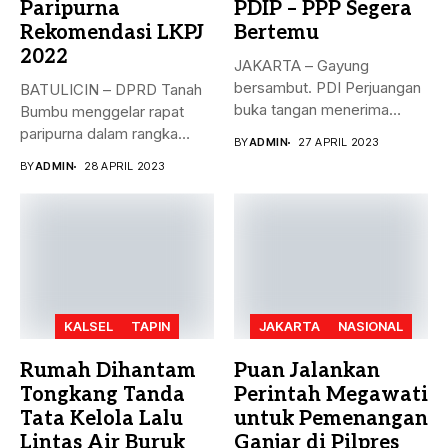
Paripurna
PDIP – PPP Segera
Rekomendasi LKPJ
Bertemu
2022
JAKARTA – Gayung
bersambut. PDI Perjuangan
BATULICIN – DPRD Tanah
buka tangan menerima
Bumbu menggelar rapat
dukungan Partai Persatuan...
paripurna dalam rangka
BY
ADMIN
27 APRIL 2023
rekomendasi Dewan...
BY
ADMIN
28 APRIL 2023
KALSEL
TAPIN
JAKARTA
NASIONAL
Rumah Dihantam
Puan Jalankan
Tongkang Tanda
Perintah Megawati
Tata Kelola Lalu
untuk Pemenangan
Lintas Air Buruk
Ganjar di Pilpres