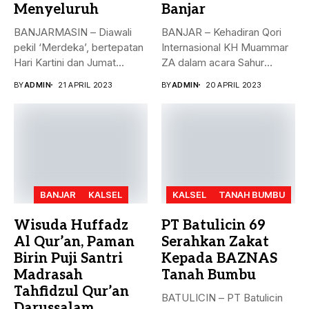
Menyeluruh
Banjar
BANJARMASIN – Diawali
BANJAR – Kehadiran Qori
pekil ‘Merdeka’, bertepatan
Internasional KH Muammar
Hari Kartini dan Jumat
ZA dalam acara Sahur
Berkah, 21...
Bersama...
BY
ADMIN
21 APRIL 2023
BY
ADMIN
20 APRIL 2023
BANJAR
KALSEL
KALSEL
TANAH BUMBU
Wisuda Huffadz
PT Batulicin 69
Al Qur’an, Paman
Serahkan Zakat
Birin Puji Santri
Kepada BAZNAS
Madrasah
Tanah Bumbu
Tahfidzul Qur’an
BATULICIN – PT Batulicin
Darussalam