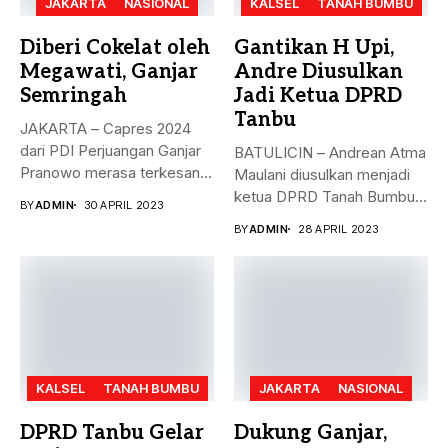
JAKARTA
NASIONAL
KALSEL
TANAH BUMBU
Diberi Cokelat oleh
Gantikan H Upi,
Megawati, Ganjar
Andre Diusulkan
Semringah
Jadi Ketua DPRD
Tanbu
JAKARTA – Capres 2024
dari PDI Perjuangan Ganjar
BATULICIN – Andrean Atma
Pranowo merasa terkesan
Maulani diusulkan menjadi
dengan...
ketua DPRD Tanah Bumbu,
BY
ADMIN
30 APRIL 2023
menggantikan...
BY
ADMIN
28 APRIL 2023
KALSEL
TANAH BUMBU
JAKARTA
NASIONAL
DPRD Tanbu Gelar
Dukung Ganjar,