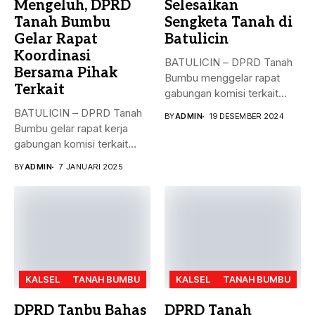
Mengeluh, DPRD
Selesaikan
Tanah Bumbu
Sengketa Tanah di
Gelar Rapat
Batulicin
Koordinasi
BATULICIN – DPRD Tanah
Bersama Pihak
Bumbu menggelar rapat
Terkait
gabungan komisi terkait
masalah penyelesaian...
BATULICIN – DPRD Tanah
BY
ADMIN
19 DESEMBER 2024
Bumbu gelar rapat kerja
gabungan komisi terkait
masalah...
BY
ADMIN
7 JANUARI 2025
KALSEL
TANAH BUMBU
KALSEL
TANAH BUMBU
DPRD Tanbu Bahas
DPRD Tanah