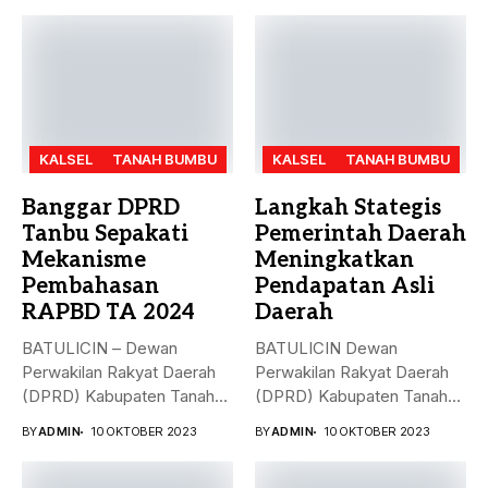
KALSEL
TANAH BUMBU
KALSEL
TANAH BUMBU
Banggar DPRD
Langkah Stategis
Tanbu Sepakati
Pemerintah Daerah
Mekanisme
Meningkatkan
Pembahasan
Pendapatan Asli
RAPBD TA 2024
Daerah
BATULICIN – Dewan
BATULICIN Dewan
Perwakilan Rakyat Daerah
Perwakilan Rakyat Daerah
(DPRD) Kabupaten Tanah
(DPRD) Kabupaten Tanah
Bumbu (Tanbu) menggelar...
Bumbu (Tanbu) menggelar
BY
ADMIN
10 OKTOBER 2023
BY
ADMIN
10 OKTOBER 2023
rapat...