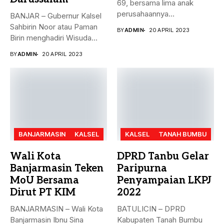
69, bersama lima anak
perusahaannya
BANJAR – Gubernur Kalsel
menyerahkan Zakat Ma’al...
Sahbirin Noor atau Paman
BY
ADMIN
20 APRIL 2023
Birin menghadiri Wisuda
Huffadz...
BY
ADMIN
20 APRIL 2023
BANJARMASIN
KALSEL
KALSEL
TANAH BUMBU
Wali Kota
DPRD Tanbu Gelar
Banjarmasin Teken
Paripurna
MoU Bersama
Penyampaian LKPJ
Dirut PT KIM
2022
BANJARMASIN – Wali Kota
BATULICIN – DPRD
Banjarmasin Ibnu Sina
Kabupaten Tanah Bumbu