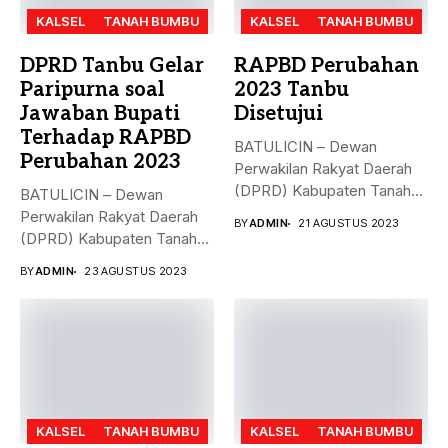
KALSEL
TANAH BUMBU
KALSEL
TANAH BUMBU
DPRD Tanbu Gelar
RAPBD Perubahan
Paripurna soal
2023 Tanbu
Jawaban Bupati
Disetujui
Terhadap RAPBD
BATULICIN – Dewan
Perubahan 2023
Perwakilan Rakyat Daerah
(DPRD) Kabupaten Tanah
BATULICIN – Dewan
Bumbu (Tanbu),
Perwakilan Rakyat Daerah
BY
ADMIN
21 AGUSTUS 2023
menggelar...
(DPRD) Kabupaten Tanah
Bumbu (Tanbu) menggelar...
BY
ADMIN
23 AGUSTUS 2023
KALSEL
TANAH BUMBU
KALSEL
TANAH BUMBU