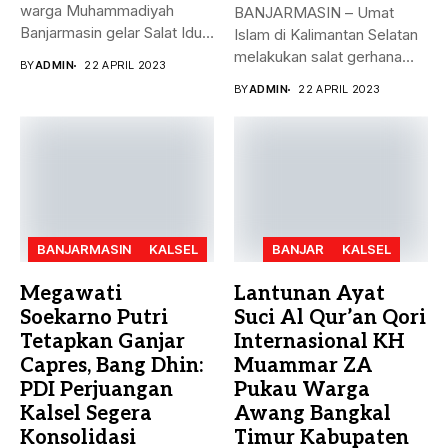
warga Muhammadiyah
BANJARMASIN – Umat
Banjarmasin gelar Salat Idul
Islam di Kalimantan Selatan
Fitri Jumat (21/4)...
melakukan salat gerhana
BY
ADMIN
22 APRIL 2023
matahari (khusyu...
BY
ADMIN
22 APRIL 2023
BANJARMASIN
KALSEL
BANJAR
KALSEL
Megawati
Lantunan Ayat
Soekarno Putri
Suci Al Qur’an Qori
Tetapkan Ganjar
Internasional KH
Capres, Bang Dhin:
Muammar ZA
PDI Perjuangan
Pukau Warga
Kalsel Segera
Awang Bangkal
Konsolidasi
Timur Kabupaten