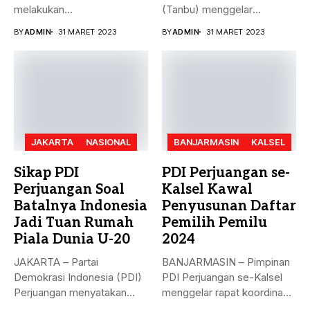
melakukan
(Tanbu) menggelar
penandatanganan nota
paripurna dalam rangka
BY
ADMIN
31 MARET 2023
BY
ADMIN
31 MARET 2023
kesepakatan bersama...
Penyampaian...
JAKARTA
NASIONAL
BANJARMASIN
KALSEL
Sikap PDI
PDI Perjuangan se-
Perjuangan Soal
Kalsel Kawal
Batalnya Indonesia
Penyusunan Daftar
Jadi Tuan Rumah
Pemilih Pemilu
Piala Dunia U-20
2024
JAKARTA – Partai
BANJARMASIN – Pimpinan
Demokrasi Indonesia (PDI)
PDI Perjuangan se-Kalsel
Perjuangan menyatakan
menggelar rapat koordinasi
sikap terkait batalnya
teknis dalam rangka...