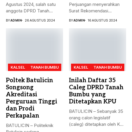
Agustus 2024, salah satu
Perjuangan menyerahkan
anggota DPRD Tanah
Surat Rekomendasi
Bumbu...
dukungan ke sejumlah
BY
ADMIN
26 AGUSTUS 2024
BY
ADMIN
16 AGUSTUS 2024
Bakal...
KALSEL
TANAH BUMBU
KALSEL
TANAH BUMBU
Poltek Batulicin
Inilah Daftar 35
Songsong
Caleg DPRD Tanah
Akreditasi
Bumbu yang
Perguruan Tinggi
Ditetapkan KPU
dan Prodi
BATULICIN – Sebanyak 35
Perkapalan
orang calon legislatif
(caleg) ditetapkan oleh KPU
BATULICIN – Politeknik
Kabupaten...
Batulicin sedang