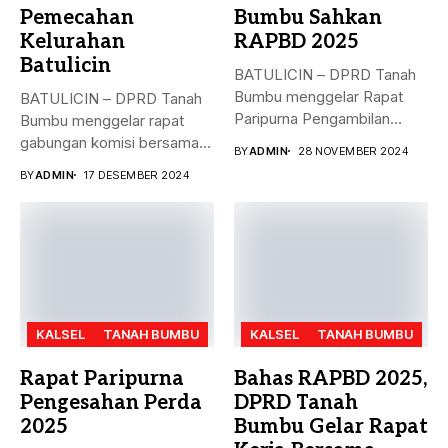
Pemecahan
Bumbu Sahkan
Kelurahan
RAPBD 2025
Batulicin
BATULICIN – DPRD Tanah
Bumbu menggelar Rapat
BATULICIN – DPRD Tanah
Paripurna Pengambilan
Bumbu menggelar rapat
Keputusan terhadap
gabungan komisi bersama
BY
ADMIN
28 NOVEMBER 2024
Rancangan...
Dinas PMD,...
BY
ADMIN
17 DESEMBER 2024
KALSEL
TANAH BUMBU
KALSEL
TANAH BUMBU
Rapat Paripurna
Bahas RAPBD 2025,
Pengesahan Perda
DPRD Tanah
2025
Bumbu Gelar Rapat