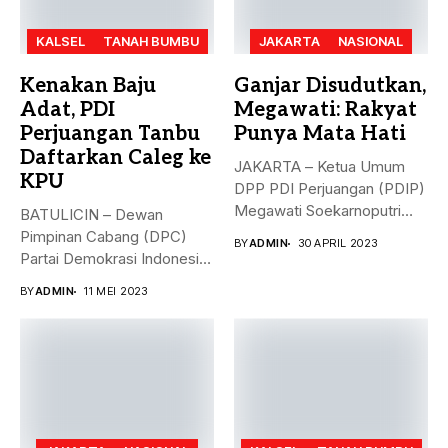
KALSEL
TANAH BUMBU
JAKARTA
NASIONAL
Kenakan Baju
Ganjar Disudutkan,
Adat, PDI
Megawati: Rakyat
Perjuangan Tanbu
Punya Mata Hati
Daftarkan Caleg ke
JAKARTA – Ketua Umum
KPU
DPP PDI Perjuangan (PDIP)
Megawati Soekarnoputri
BATULICIN – Dewan
membela Ganjar...
Pimpinan Cabang (DPC)
BY
ADMIN
30 APRIL 2023
Partai Demokrasi Indonesia
(PDI) Perjuangan
BY
ADMIN
11 MEI 2023
Kabupaten...