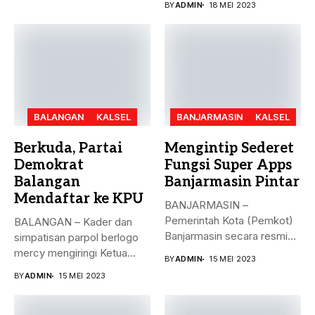
BY
ADMIN
18 MEI 2023
BALANGAN
KALSEL
BANJARMASIN
KALSEL
Berkuda, Partai
Mengintip Sederet
Demokrat
Fungsi Super Apps
Balangan
Banjarmasin Pintar
Mendaftar ke KPU
BANJARMASIN –
Pemerintah Kota (Pemkot)
BALANGAN – Kader dan
Banjarmasin secara resmi
simpatisan parpol berlogo
meluncurkan Super Apps
mercy mengiringi Ketua
BY
ADMIN
15 MEI 2023
Banjarmasin...
DPC Partai...
BY
ADMIN
15 MEI 2023