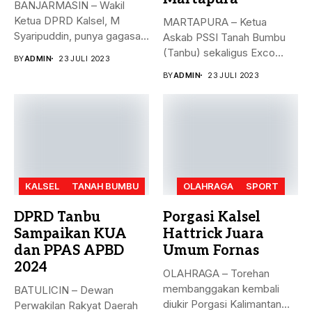
BANJARMASIN – Wakil
Ketua DPRD Kalsel, M
MARTAPURA – Ketua
Syaripuddin, punya gagasan
Askab PSSI Tanah Bumbu
baru. Apa...
(Tanbu) sekaligus Exco
BY
ADMIN
23 JULI 2023
Asprov PSSI...
BY
ADMIN
23 JULI 2023
KALSEL
TANAH BUMBU
OLAHRAGA
SPORT
DPRD Tanbu
Porgasi Kalsel
Sampaikan KUA
Hattrick Juara
dan PPAS APBD
Umum Fornas
2024
OLAHRAGA – Torehan
membanggakan kembali
BATULICIN – Dewan
diukir Porgasi Kalimantan
Perwakilan Rakyat Daerah