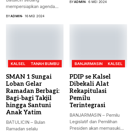
BY
ADMIN
6 MEI 2024
mempersiapkan agenda
besar bulan ini. Akreditasi
BY
ADMIN
16 MEI 2024
perguruan...
KALSEL
TANAH BUMBU
BANJARMASIN
KALSEL
SMAN 1 Sungai
PDIP se Kalsel
Loban Gelar
Dibekali Alat
Ramadan Berbagi:
Rekapitulasi
Bagi-bagi Takjil
Pemilu
hingga Santuni
Terintegrasi
Anak Yatim
BANJARMASIN – Pemilu
Legislatif dan Pemilihan
BATULICIN – Bulan
Presiden akan memasuki
Ramadan selalu