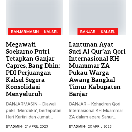
BANJARMASIN
KALSEL
BANJAR
KALSEL
Megawati
Lantunan Ayat
Soekarno Putri
Suci Al Qur’an Qori
Tetapkan Ganjar
Internasional KH
Capres, Bang Dhin:
Muammar ZA
PDI Perjuangan
Pukau Warga
Kalsel Segera
Awang Bangkal
Konsolidasi
Timur Kabupaten
Menyeluruh
Banjar
BANJARMASIN – Diawali
BANJAR – Kehadiran Qori
pekil ‘Merdeka’, bertepatan
Internasional KH Muammar
Hari Kartini dan Jumat
ZA dalam acara Sahur
Berkah, 21...
Bersama...
BY
ADMIN
21 APRIL 2023
BY
ADMIN
20 APRIL 2023