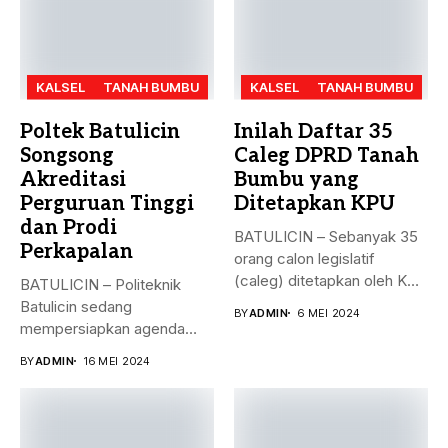
KALSEL
TANAH BUMBU
KALSEL
TANAH BUMBU
Poltek Batulicin
Inilah Daftar 35
Songsong
Caleg DPRD Tanah
Akreditasi
Bumbu yang
Perguruan Tinggi
Ditetapkan KPU
dan Prodi
BATULICIN – Sebanyak 35
Perkapalan
orang calon legislatif
(caleg) ditetapkan oleh KPU
BATULICIN – Politeknik
Kabupaten...
Batulicin sedang
BY
ADMIN
6 MEI 2024
mempersiapkan agenda
besar bulan ini. Akreditasi
BY
ADMIN
16 MEI 2024
perguruan...