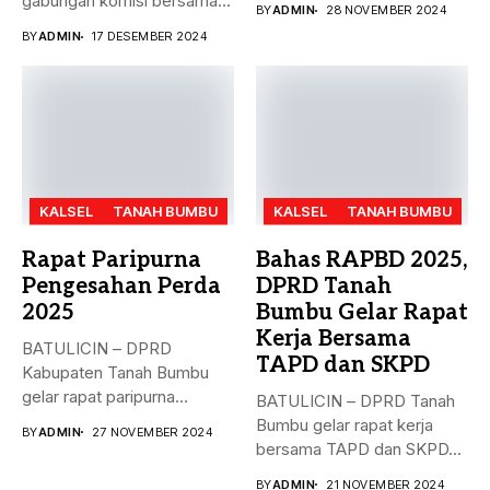
gabungan komisi bersama
BY
ADMIN
28 NOVEMBER 2024
Rancangan...
Dinas PMD,...
BY
ADMIN
17 DESEMBER 2024
KALSEL
TANAH BUMBU
KALSEL
TANAH BUMBU
Rapat Paripurna
Bahas RAPBD 2025,
Pengesahan Perda
DPRD Tanah
2025
Bumbu Gelar Rapat
Kerja Bersama
BATULICIN – DPRD
TAPD dan SKPD
Kabupaten Tanah Bumbu
gelar rapat paripurna
BATULICIN – DPRD Tanah
dengan agenda
Bumbu gelar rapat kerja
BY
ADMIN
27 NOVEMBER 2024
pengesahan...
bersama TAPD dan SKPD...
BY
ADMIN
21 NOVEMBER 2024