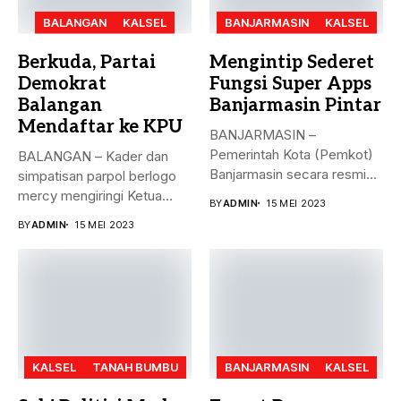
BALANGAN
KALSEL
BANJARMASIN
KALSEL
Berkuda, Partai
Mengintip Sederet
Demokrat
Fungsi Super Apps
Balangan
Banjarmasin Pintar
Mendaftar ke KPU
BANJARMASIN –
Pemerintah Kota (Pemkot)
BALANGAN – Kader dan
Banjarmasin secara resmi
simpatisan parpol berlogo
meluncurkan Super Apps
mercy mengiringi Ketua
BY
ADMIN
15 MEI 2023
Banjarmasin...
DPC Partai...
BY
ADMIN
15 MEI 2023
KALSEL
TANAH BUMBU
BANJARMASIN
KALSEL