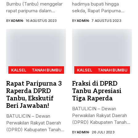
Bumbu (Tanbu) menggelar
hadirnya bupati hingga
rapat paripurna dalam
sekda, Rapat Paripurna
rangka mendengarkan...
Penandatanganan Nota...
BY
ADMIN
16 AGUSTUS 2023
BY
ADMIN
7 AGUSTUS 2023
KALSEL
TANAH BUMBU
KALSEL
TANAH BUMBU
Rapat Paripurna 3
Fraksi di DPRD
Raperda DPRD
Tanbu Apresiasi
Tanbu, Ekskutif
Tiga Raperda
Beri Jawaban!
BATULICIN – Dewan
Perwakilan Rakyat Daerah
BATULICIN – Dewan
(DPRD) Kabupaten Tanah
Perwakilan Rakyat Daerah
Bumbu (Tanbu) menggelar...
(DPRD) Kabupaten Tanah
BY
ADMIN
26 JULI 2023
Bumbu (Tanbu) menggelar...