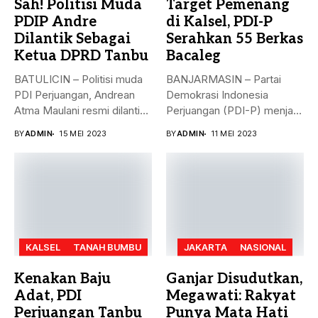
Sah! Politisi Muda
Target Pemenang
PDIP Andre
di Kalsel, PDI-P
Dilantik Sebagai
Serahkan 55 Berkas
Ketua DPRD Tanbu
Bacaleg
BATULICIN – Politisi muda
BANJARMASIN – Partai
PDI Perjuangan, Andrean
Demokrasi Indonesia
Atma Maulani resmi dilantik
Perjuangan (PDI-P) menjadi
sebagai...
parpol kedua yang
BY
ADMIN
15 MEI 2023
BY
ADMIN
11 MEI 2023
menyerahkan...
KALSEL
TANAH BUMBU
JAKARTA
NASIONAL
Kenakan Baju
Ganjar Disudutkan,
Adat, PDI
Megawati: Rakyat
Perjuangan Tanbu
Punya Mata Hati