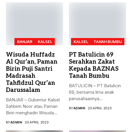
BANJAR
KALSEL
KALSEL
TANAH BUMBU
Wisuda Huffadz
PT Batulicin 69
Al Qur’an, Paman
Serahkan Zakat
Birin Puji Santri
Kepada BAZNAS
Madrasah
Tanah Bumbu
Tahfidzul Qur’an
BATULICIN – PT Batulicin
Darussalam
69, bersama lima anak
perusahaannya
BANJAR – Gubernur Kalsel
menyerahkan Zakat Ma’al...
Sahbirin Noor atau Paman
BY
ADMIN
20 APRIL 2023
Birin menghadiri Wisuda
Huffadz...
BY
ADMIN
20 APRIL 2023