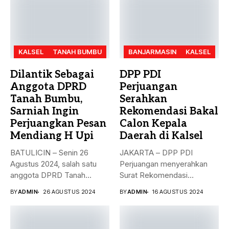
KALSEL
TANAH BUMBU
BANJARMASIN
KALSEL
Dilantik Sebagai
DPP PDI
Anggota DPRD
Perjuangan
Tanah Bumbu,
Serahkan
Sarniah Ingin
Rekomendasi Bakal
Perjuangkan Pesan
Calon Kepala
Mendiang H Upi
Daerah di Kalsel
BATULICIN – Senin 26
JAKARTA – DPP PDI
Agustus 2024, salah satu
Perjuangan menyerahkan
anggota DPRD Tanah
Surat Rekomendasi
Bumbu...
dukungan ke sejumlah
BY
ADMIN
26 AGUSTUS 2024
BY
ADMIN
16 AGUSTUS 2024
Bakal...