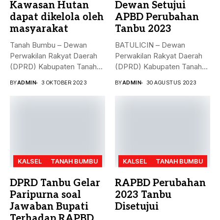
Kawasan Hutan
Dewan Setujui
dapat dikelola oleh
APBD Perubahan
masyarakat
Tanbu 2023
Tanah Bumbu – Dewan
BATULICIN – Dewan
Perwakilan Rakyat Daerah
Perwakilan Rakyat Daerah
(DPRD) Kabupaten Tanah
(DPRD) Kabupaten Tanah
Bumbu (...
Bumbu (Tanbu) menggelar...
BY
ADMIN
3 OKTOBER 2023
BY
ADMIN
30 AGUSTUS 2023
KALSEL
TANAH BUMBU
KALSEL
TANAH BUMBU
DPRD Tanbu Gelar
RAPBD Perubahan
Paripurna soal
2023 Tanbu
Jawaban Bupati
Disetujui
Terhadap RAPBD