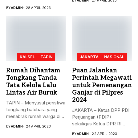
BY
ADMIN
27 APRIL 2023
rekomendasi Dewan...
BY
ADMIN
28 APRIL 2023
KALSEL
TAPIN
JAKARTA
NASIONAL
Rumah Dihantam
Puan Jalankan
Tongkang Tanda
Perintah Megawati
Tata Kelola Lalu
untuk Pemenangan
Lintas Air Buruk
Ganjar di Pilpres
2024
TAPIN – Menyusul peristiwa
tongkang batubara yang
JAKARTA – Ketua DPP PDI
menabrak rumah warga di
Perjuangan (PDIP)
Desa...
sekaligus Ketua DPR RI
BY
ADMIN
24 APRIL 2023
Puan...
BY
ADMIN
22 APRIL 2023