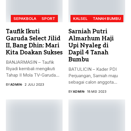
SEPAKBOLA
SPORT
KALSEL
TANAH BUMBU
Taufik Ikuti
Sarniah Putri
Garuda Select Jilid
Almarhum Haji
II, Bang Dhin: Mari
Upi Nyaleg di
Kita Doakan Sukses
Dapil 4 Tanah
Bumbu
BANJARMASIN – Taufik
Riyadi kembali mengikuti
BATULICIN – Kader PDI
Tahap II Mola TV-Garuda
Perjuangan, Sarniah maju
Select Jilid...
sebagai calon anggota
BY
ADMIN
2 JULI 2023
legislatif di...
BY
ADMIN
18 MEI 2023