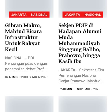
JAKARTA
NASIONAL
JAKARTA
NASIONAL
Gibran Makro,
Sekjen PDIP di
Mahfud Bicara
Hadapan Alumni
Infrastruktur
Muda
Untuk Rakyat
Muhammadiyah
Kecil
Singgung Baliho,
Prabowo, hingga
NASIONAL – PDI
Kasih Ibu
Perjuangan puas dengan
penampilan debat Prof
JAKARTA – Sekretaris Tim
Mahfud sebagai sosok...
Pemenangan Nasional
BY
ADMIN
23 DESEMBER 2023
Ganjar Pranowo-Mahfud
MD, Hasto Kristiyanto,
BY
ADMIN
5 NOVEMBER 2023
menyampaikan...