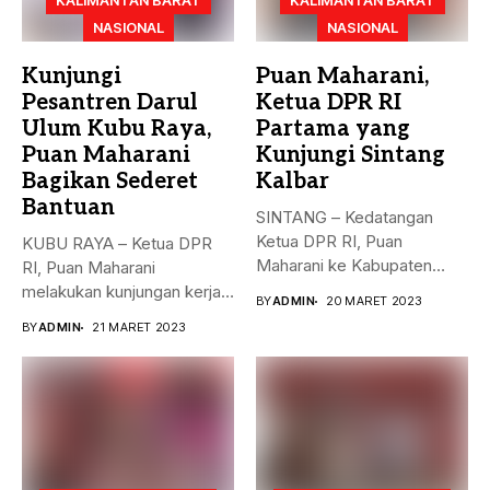
KALIMANTAN BARAT
KALIMANTAN BARAT
NASIONAL
NASIONAL
Kunjungi
Puan Maharani,
Pesantren Darul
Ketua DPR RI
Ulum Kubu Raya,
Partama yang
Puan Maharani
Kunjungi Sintang
Bagikan Sederet
Kalbar
Bantuan
SINTANG – Kedatangan
Ketua DPR RI, Puan
KUBU RAYA – Ketua DPR
Maharani ke Kabupaten
RI, Puan Maharani
Sintang, Kalimantan...
melakukan kunjungan kerja
BY
ADMIN
20 MARET 2023
ke...
BY
ADMIN
21 MARET 2023