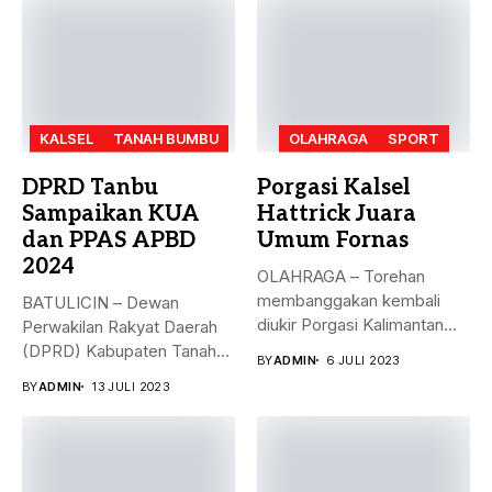
KALSEL
TANAH BUMBU
OLAHRAGA
SPORT
DPRD Tanbu
Porgasi Kalsel
Sampaikan KUA
Hattrick Juara
dan PPAS APBD
Umum Fornas
2024
OLAHRAGA – Torehan
membanggakan kembali
BATULICIN – Dewan
diukir Porgasi Kalimantan
Perwakilan Rakyat Daerah
Selatan pada ajang Fornas...
(DPRD) Kabupaten Tanah
BY
ADMIN
6 JULI 2023
Bumbu (Tanbu) menggelar...
BY
ADMIN
13 JULI 2023