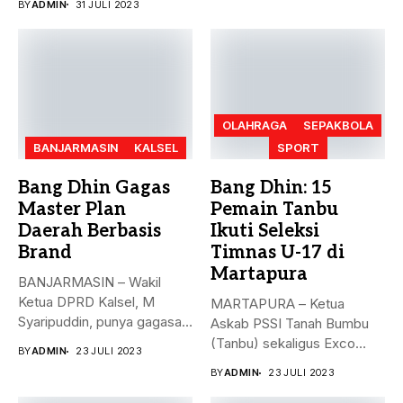
BY
ADMIN
31 JULI 2023
OLAHRAGA
SEPAKBOLA
BANJARMASIN
KALSEL
SPORT
Bang Dhin Gagas
Bang Dhin: 15
Master Plan
Pemain Tanbu
Daerah Berbasis
Ikuti Seleksi
Brand
Timnas U-17 di
Martapura
BANJARMASIN – Wakil
Ketua DPRD Kalsel, M
MARTAPURA – Ketua
Syaripuddin, punya gagasan
Askab PSSI Tanah Bumbu
baru. Apa...
(Tanbu) sekaligus Exco
BY
ADMIN
23 JULI 2023
Asprov PSSI...
BY
ADMIN
23 JULI 2023