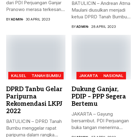
dari PDI Perjuangan Ganjar
BATULICIN – Andrean Atma
Pranowo merasa terkesan
Maulani diusulkan menjadi
dengan...
ketua DPRD Tanah Bumbu,
BY
ADMIN
30 APRIL 2023
menggantikan...
BY
ADMIN
28 APRIL 2023
KALSEL
TANAH BUMBU
JAKARTA
NASIONAL
DPRD Tanbu Gelar
Dukung Ganjar,
Paripurna
PDIP – PPP Segera
Rekomendasi LKPJ
Bertemu
2022
JAKARTA – Gayung
bersambut. PDI Perjuangan
BATULICIN – DPRD Tanah
buka tangan menerima
Bumbu menggelar rapat
dukungan Partai Persatuan...
paripurna dalam rangka