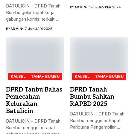
masalah penyelesaian...
BATULICIN – DPRD Tanah
BY
ADMIN
19 DESEMBER 2024
Bumbu gelar rapat kerja
gabungan komisi terkait
masalah...
BY
ADMIN
7 JANUARI 2025
KALSEL
TANAH BUMBU
KALSEL
TANAH BUMBU
DPRD Tanbu Bahas
DPRD Tanah
Pemecahan
Bumbu Sahkan
Kelurahan
RAPBD 2025
Batulicin
BATULICIN – DPRD Tanah
Bumbu menggelar Rapat
BATULICIN – DPRD Tanah
Paripurna Pengambilan
Bumbu menggelar rapat
Keputusan terhadap