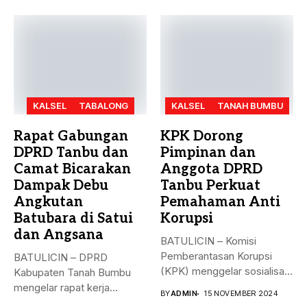
KALSEL
TABALONG
KALSEL
TANAH BUMBU
Rapat Gabungan
KPK Dorong
DPRD Tanbu dan
Pimpinan dan
Camat Bicarakan
Anggota DPRD
Dampak Debu
Tanbu Perkuat
Angkutan
Pemahaman Anti
Batubara di Satui
Korupsi
dan Angsana
BATULICIN – Komisi
Pemberantasan Korupsi
BATULICIN – DPRD
(KPK) menggelar sosialisasi
Kabupaten Tanah Bumbu
bahaya korupsi di DPRD...
mengelar rapat kerja
BY
ADMIN
15 NOVEMBER 2024
gabungan dengan Camat...