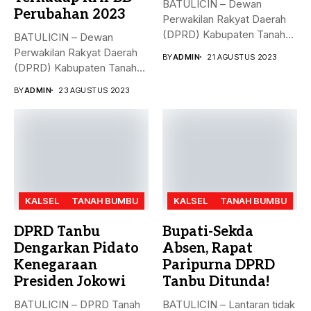
BATULICIN – Dewan
Perubahan 2023
Perwakilan Rakyat Daerah
(DPRD) Kabupaten Tanah
BATULICIN – Dewan
Bumbu (Tanbu),
Perwakilan Rakyat Daerah
BY
ADMIN
21 AGUSTUS 2023
menggelar...
(DPRD) Kabupaten Tanah
Bumbu (Tanbu) menggelar...
BY
ADMIN
23 AGUSTUS 2023
KALSEL
TANAH BUMBU
KALSEL
TANAH BUMBU
DPRD Tanbu
Bupati-Sekda
Dengarkan Pidato
Absen, Rapat
Kenegaraan
Paripurna DPRD
Presiden Jokowi
Tanbu Ditunda!
BATULICIN – DPRD Tanah
BATULICIN – Lantaran tidak