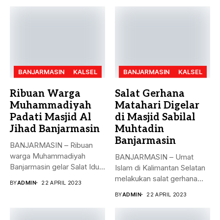
BANJARMASIN
KALSEL
BANJARMASIN
KALSEL
Ribuan Warga
Salat Gerhana
Muhammadiyah
Matahari Digelar
Padati Masjid Al
di Masjid Sabilal
Jihad Banjarmasin
Muhtadin
Banjarmasin
BANJARMASIN – Ribuan
warga Muhammadiyah
BANJARMASIN – Umat
Banjarmasin gelar Salat Idul
Islam di Kalimantan Selatan
Fitri Jumat (21/4)...
melakukan salat gerhana
BY
ADMIN
22 APRIL 2023
matahari (khusyu...
BY
ADMIN
22 APRIL 2023