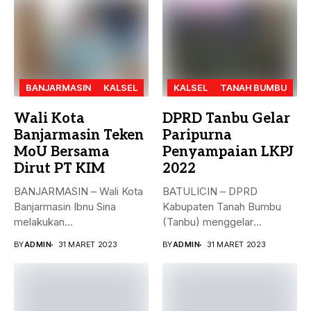
BANJARMASIN
KALSEL
KALSEL
TANAH BUMBU
Wali Kota
DPRD Tanbu Gelar
Banjarmasin Teken
Paripurna
MoU Bersama
Penyampaian LKPJ
Dirut PT KIM
2022
BANJARMASIN – Wali Kota
BATULICIN – DPRD
Banjarmasin Ibnu Sina
Kabupaten Tanah Bumbu
melakukan
(Tanbu) menggelar
penandatanganan nota
paripurna dalam rangka
BY
ADMIN
31 MARET 2023
BY
ADMIN
31 MARET 2023
kesepakatan bersama...
Penyampaian...