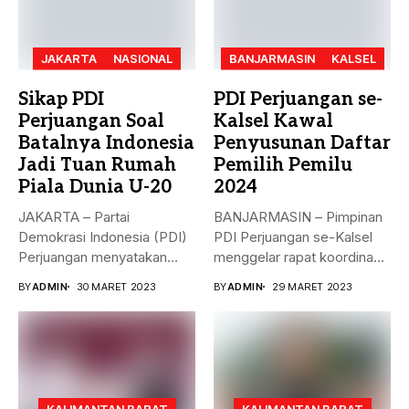
JAKARTA
NASIONAL
BANJARMASIN
KALSEL
Sikap PDI
PDI Perjuangan se-
Perjuangan Soal
Kalsel Kawal
Batalnya Indonesia
Penyusunan Daftar
Jadi Tuan Rumah
Pemilih Pemilu
Piala Dunia U-20
2024
JAKARTA – Partai
BANJARMASIN – Pimpinan
Demokrasi Indonesia (PDI)
PDI Perjuangan se-Kalsel
Perjuangan menyatakan
menggelar rapat koordinasi
sikap terkait batalnya
teknis dalam rangka...
BY
ADMIN
30 MARET 2023
BY
ADMIN
29 MARET 2023
Indonesia...