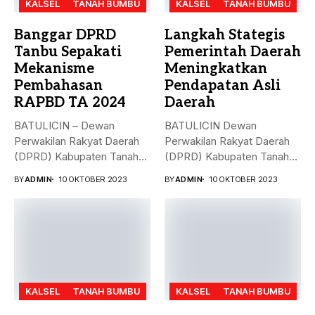
KALSEL
TANAH BUMBU
KALSEL
TANAH BUMBU
Banggar DPRD
Langkah Stategis
Tanbu Sepakati
Pemerintah Daerah
Mekanisme
Meningkatkan
Pembahasan
Pendapatan Asli
RAPBD TA 2024
Daerah
BATULICIN – Dewan
BATULICIN Dewan
Perwakilan Rakyat Daerah
Perwakilan Rakyat Daerah
(DPRD) Kabupaten Tanah
(DPRD) Kabupaten Tanah
Bumbu (Tanbu) menggelar...
Bumbu (Tanbu) menggelar
BY
ADMIN
10 OKTOBER 2023
BY
ADMIN
10 OKTOBER 2023
rapat...
KALSEL
TANAH BUMBU
KALSEL
TANAH BUMBU