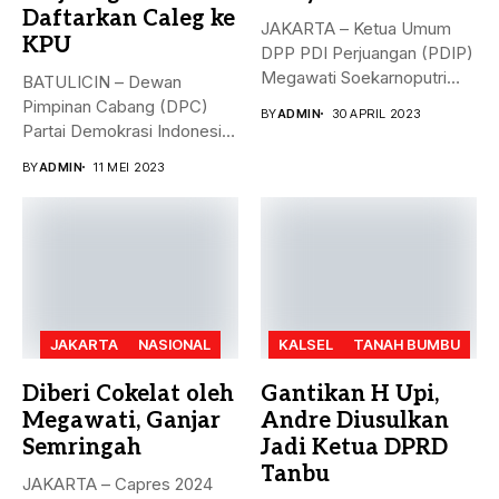
Daftarkan Caleg ke
JAKARTA – Ketua Umum
KPU
DPP PDI Perjuangan (PDIP)
Megawati Soekarnoputri
BATULICIN – Dewan
membela Ganjar...
Pimpinan Cabang (DPC)
BY
ADMIN
30 APRIL 2023
Partai Demokrasi Indonesia
(PDI) Perjuangan
BY
ADMIN
11 MEI 2023
Kabupaten...
JAKARTA
NASIONAL
KALSEL
TANAH BUMBU
Diberi Cokelat oleh
Gantikan H Upi,
Megawati, Ganjar
Andre Diusulkan
Semringah
Jadi Ketua DPRD
Tanbu
JAKARTA – Capres 2024