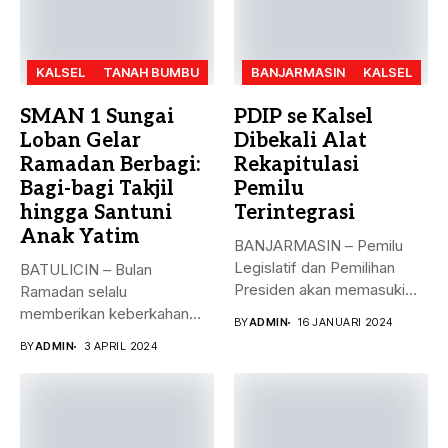
KALSEL
TANAH BUMBU
BANJARMASIN
KALSEL
SMAN 1 Sungai
PDIP se Kalsel
Loban Gelar
Dibekali Alat
Ramadan Berbagi:
Rekapitulasi
Bagi-bagi Takjil
Pemilu
hingga Santuni
Terintegrasi
Anak Yatim
BANJARMASIN – Pemilu
Legislatif dan Pemilihan
BATULICIN – Bulan
Presiden akan memasuki
Ramadan selalu
puncak pemungutan suara...
memberikan keberkahan
BY
ADMIN
16 JANUARI 2024
bagi banyak orang. Tak
BY
ADMIN
3 APRIL 2024
hanya...