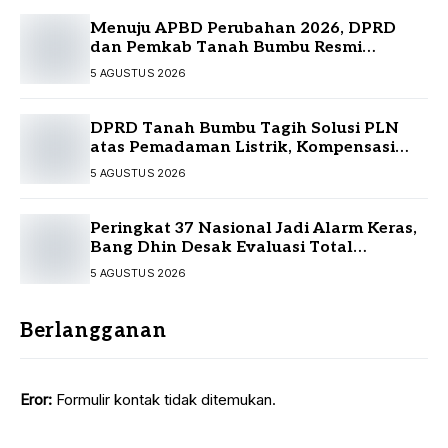
Menuju APBD Perubahan 2026, DPRD
dan Pemkab Tanah Bumbu Resmi
Sepakati KUA-PPAS
5 AGUSTUS 2026
DPRD Tanah Bumbu Tagih Solusi PLN
atas Pemadaman Listrik, Kompensasi
Pelanggan Belum Diputuskan
5 AGUSTUS 2026
Peringkat 37 Nasional Jadi Alarm Keras,
Bang Dhin Desak Evaluasi Total
Pelayanan Investasi Kalsel
5 AGUSTUS 2026
Berlangganan
Eror:
Formulir kontak tidak ditemukan.