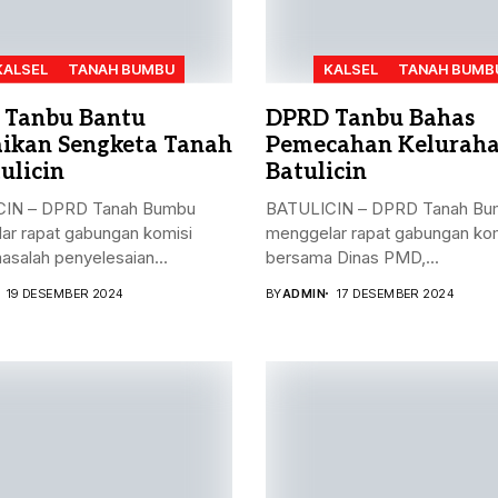
KALSEL
TANAH BUMBU
KALSEL
TANAH BUMB
 Tanbu Bantu
DPRD Tanbu Bahas
aikan Sengketa Tanah
Pemecahan Kelurah
ulicin
Batulicin
IN – DPRD Tanah Bumbu
BATULICIN – DPRD Tanah Bu
ar rapat gabungan komisi
menggelar rapat gabungan kom
masalah penyelesaian...
bersama Dinas PMD,...
19 DESEMBER 2024
BY
ADMIN
17 DESEMBER 2024