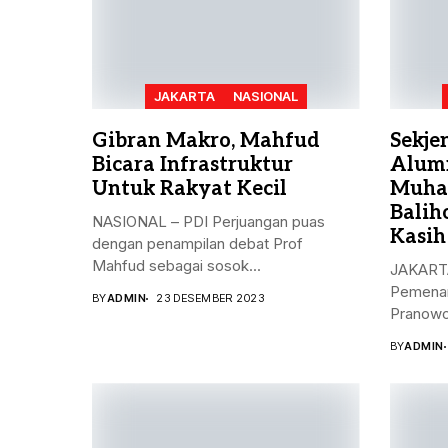
JAKARTA
NASIONAL
Gibran Makro, Mahfud
Sekje
Bicara Infrastruktur
Alum
Untuk Rakyat Kecil
Muha
Balih
NASIONAL – PDI Perjuangan puas
Kasih
dengan penampilan debat Prof
Mahfud sebagai sosok...
JAKARTA
Pemenan
BY
ADMIN
23 DESEMBER 2023
Pranowo
Kristiya
BY
ADMIN