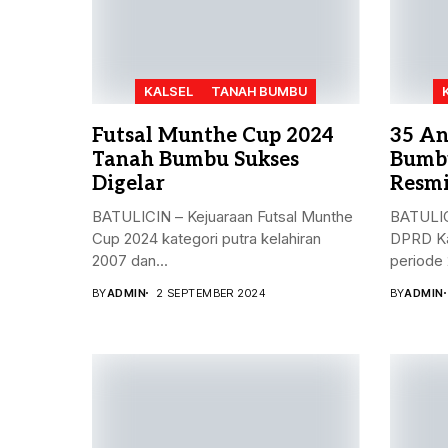
KALSEL
TANAH BUMBU
Futsal Munthe Cup 2024
35 An
Tanah Bumbu Sukses
Bumbu
Digelar
Resmi
BATULICIN – Kejuaraan Futsal Munthe
BATULIC
Cup 2024 kategori putra kelahiran
DPRD Ka
2007 dan...
periode 
BY
ADMIN
2 SEPTEMBER 2024
BY
ADMIN