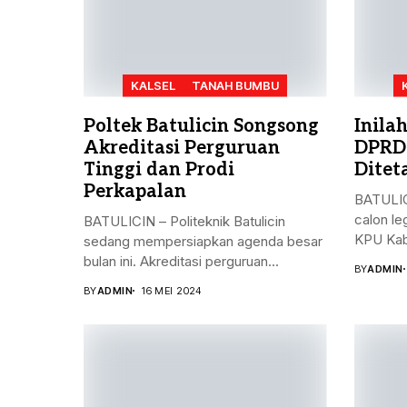
KALSEL
TANAH BUMBU
Poltek Batulicin Songsong
Inila
Akreditasi Perguruan
DPRD
Tinggi dan Prodi
Ditet
Perkapalan
BATULIC
calon le
BATULICIN – Politeknik Batulicin
KPU Kab
sedang mempersiapkan agenda besar
bulan ini. Akreditasi perguruan...
BY
ADMIN
BY
ADMIN
16 MEI 2024