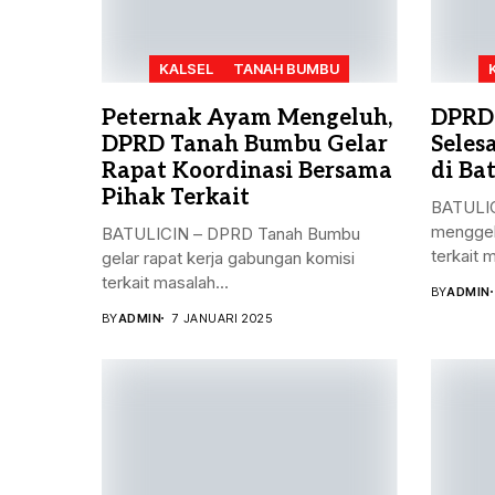
KALSEL
TANAH BUMBU
Peternak Ayam Mengeluh,
DPRD
DPRD Tanah Bumbu Gelar
Seles
Rapat Koordinasi Bersama
di Bat
Pihak Terkait
BATULIC
menggel
BATULICIN – DPRD Tanah Bumbu
terkait 
gelar rapat kerja gabungan komisi
terkait masalah...
BY
ADMIN
BY
ADMIN
7 JANUARI 2025