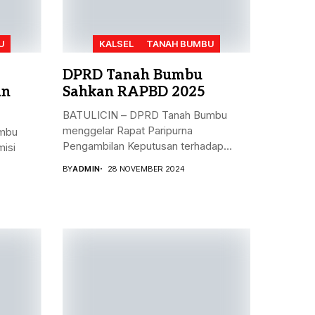
U
KALSEL
TANAH BUMBU
DPRD Tanah Bumbu
an
Sahkan RAPBD 2025
BATULICIN – DPRD Tanah Bumbu
menggelar Rapat Paripurna
mbu
Pengambilan Keputusan terhadap
isi
Rancangan...
BY
ADMIN
28 NOVEMBER 2024