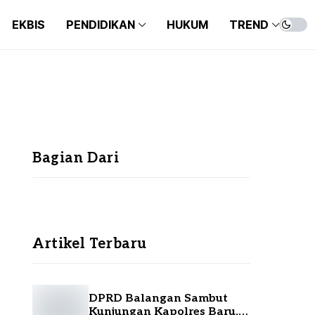
EKBIS
PENDIDIKAN
HUKUM
TREND
SEPAKBOLA
BEASISWA
ENT
FUTSAL
KAMPUS
KUL
SEPAKBOLA
BEASISWA
ENT
BASKET
ANA
FUTSAL
KAMPUS
KUL
BULUTANGKIS
LIF
BASKET
ANA
OLAHRAGA
Bagian Dari
BULUTANGKIS
LIF
OLAHRAGA
Artikel Terbaru
DPRD Balangan Sambut
Kunjungan Kapolres Baru,