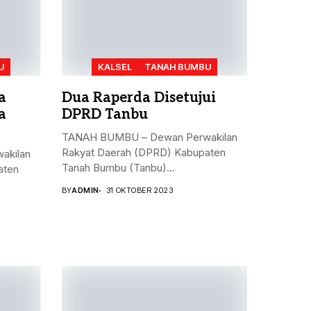
U
KALSEL
TANAH BUMBU
a
Dua Raperda Disetujui
a
DPRD Tanbu
TANAH BUMBU – Dewan Perwakilan
Rakyat Daerah (DPRD) Kabupaten
akilan
Tanah Bumbu (Tanbu)...
aten
BY
ADMIN
31 OKTOBER 2023