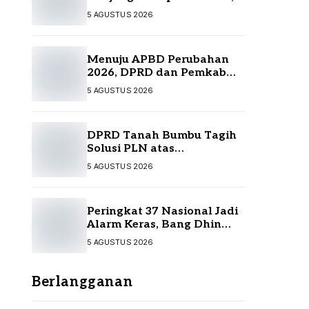
Perkuat Sinergi
5 AGUSTUS 2026
Menuju APBD Perubahan
2026, DPRD dan Pemkab
Tanah Bumbu Resmi
5 AGUSTUS 2026
Sepakati KUA-PPAS
DPRD Tanah Bumbu Tagih
Solusi PLN atas
Pemadaman Listrik,
5 AGUSTUS 2026
Kompensasi Pelanggan
Belum Diputuskan
Peringkat 37 Nasional Jadi
Alarm Keras, Bang Dhin
Desak Evaluasi Total
5 AGUSTUS 2026
Pelayanan Investasi Kalsel
Berlangganan