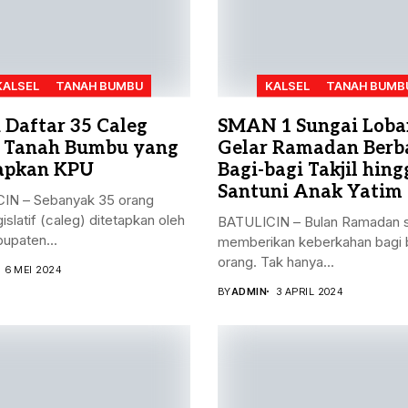
KALSEL
TANAH BUMBU
KALSEL
TANAH BUMB
h Daftar 35 Caleg
SMAN 1 Sungai Loba
 Tanah Bumbu yang
Gelar Ramadan Berba
apkan KPU
Bagi-bagi Takjil hing
Santuni Anak Yatim
IN – Sebanyak 35 orang
gislatif (caleg) ditetapkan oleh
BATULICIN – Bulan Ramadan s
upaten...
memberikan keberkahan bagi 
orang. Tak hanya...
6 MEI 2024
BY
ADMIN
3 APRIL 2024