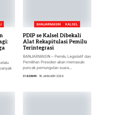
U
BANJARMASIN
KALSEL
n
PDIP se Kalsel Dibekali
gi:
Alat Rekapitulasi Pemilu
ga
Terintegrasi
BANJARMASIN – Pemilu Legislatif dan
Pemilihan Presiden akan memasuki
elalu
puncak pemungutan suara...
banyak
BY
ADMIN
16 JANUARI 2024