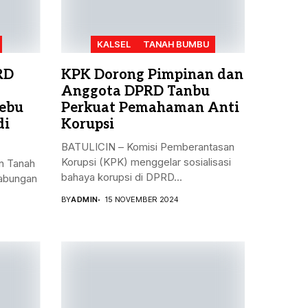
KALSEL
TANAH BUMBU
RD
KPK Dorong Pimpinan dan
Anggota DPRD Tanbu
ebu
Perkuat Pemahaman Anti
di
Korupsi
BATULICIN – Komisi Pemberantasan
Korupsi (KPK) menggelar sosialisasi
n Tanah
bahaya korupsi di DPRD...
gabungan
BY
ADMIN
15 NOVEMBER 2024