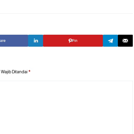
TANAH BUMBU
TABALONG
BALANGAN
TANAH LAUT
TABALONG
KOTABARU
are
Pin
TANAH LAUT
KOTABARU
 Wajib Ditandai
*