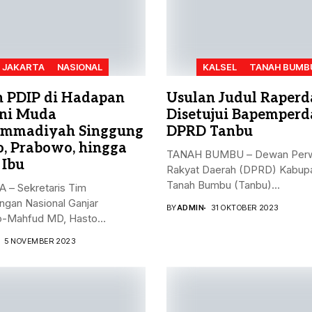
JAKARTA
NASIONAL
KALSEL
TANAH BUMB
n PDIP di Hadapan
Usulan Judul Raperd
ni Muda
Disetujui Bapemperd
mmadiyah Singgung
DPRD Tanbu
o, Prabowo, hingga
TANAH BUMBU – Dewan Perw
 Ibu
Rakyat Daerah (DPRD) Kabup
Tanah Bumbu (Tanbu)...
 – Sekretaris Tim
gan Nasional Ganjar
BY
ADMIN
31 OKTOBER 2023
-Mahfud MD, Hasto
nto, menyampaikan...
5 NOVEMBER 2023