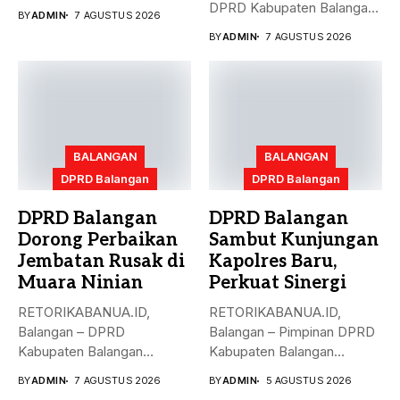
bersama DPRD Kabupaten
DPRD Kabupaten Balangan,
BY
ADMIN
7 AGUSTUS 2026
Balangan menyetujui
Saiful Arif, mendukung
BY
ADMIN
7 AGUSTUS 2026
Rancangan...
Program...
BALANGAN
BALANGAN
DPRD Balangan
DPRD Balangan
DPRD Balangan
DPRD Balangan
Dorong Perbaikan
Sambut Kunjungan
Jembatan Rusak di
Kapolres Baru,
Muara Ninian
Perkuat Sinergi
RETORIKABANUA.ID,
RETORIKABANUA.ID,
Balangan – DPRD
Balangan – Pimpinan DPRD
Kabupaten Balangan
Kabupaten Balangan
mendorong pemerintah
menerima kunjungan
BY
ADMIN
7 AGUSTUS 2026
BY
ADMIN
5 AGUSTUS 2026
daerah segera menangani
silaturahmi Kapolres