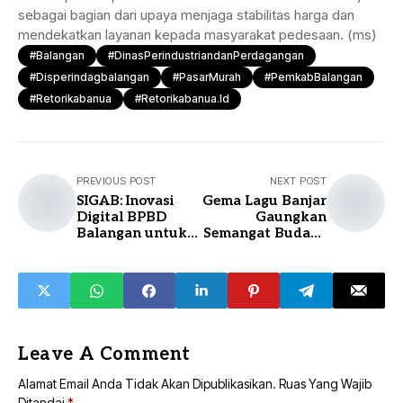
sebagai bagian dari upaya menjaga stabilitas harga dan
mendekatkan layanan kepada masyarakat pedesaan. (ms)
#balangan
#DinasPerindustriandanPerdagangan
#disperindagbalangan
#PasarMurah
#PemkabBalangan
#retorikabanua
#retorikabanua.id
PREVIOUS POST
NEXT POST
SIGAB: Inovasi
Gema Lagu Banjar
Digital BPBD
Gaungkan
Balangan untuk
Semangat Budaya
Tingkatkan
di Panggung
Kesadaran
Siring Balai Kota
Bencana
Masyarakat
Leave A Comment
Alamat Email Anda Tidak Akan Dipublikasikan.
Ruas Yang Wajib
Ditandai
*