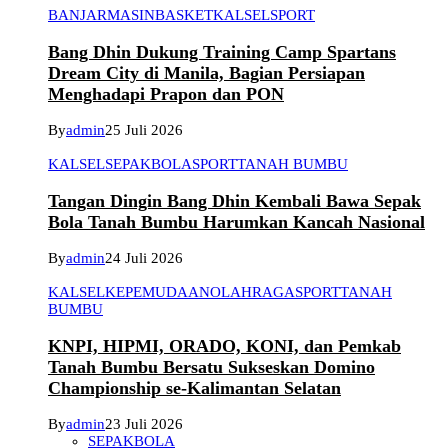
BANJARMASIN
BASKET
KALSEL
SPORT
Bang Dhin Dukung Training Camp Spartans
Dream City di Manila, Bagian Persiapan
Menghadapi Prapon dan PON
By
admin
25 Juli 2026
KALSEL
SEPAKBOLA
SPORT
TANAH BUMBU
Tangan Dingin Bang Dhin Kembali Bawa Sepak
Bola Tanah Bumbu Harumkan Kancah Nasional
By
admin
24 Juli 2026
KALSEL
KEPEMUDAAN
OLAHRAGA
SPORT
TANAH
BUMBU
KNPI, HIPMI, ORADO, KONI, dan Pemkab
Tanah Bumbu Bersatu Sukseskan Domino
Championship se-Kalimantan Selatan
By
admin
23 Juli 2026
SEPAKBOLA