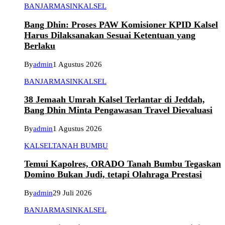
BANJARMASIN
KALSEL
Bang Dhin: Proses PAW Komisioner KPID Kalsel
Harus Dilaksanakan Sesuai Ketentuan yang
Berlaku
By
admin
1 Agustus 2026
BANJARMASIN
KALSEL
38 Jemaah Umrah Kalsel Terlantar di Jeddah,
Bang Dhin Minta Pengawasan Travel Dievaluasi
By
admin
1 Agustus 2026
KALSEL
TANAH BUMBU
Temui Kapolres, ORADO Tanah Bumbu Tegaskan
Domino Bukan Judi, tetapi Olahraga Prestasi
By
admin
29 Juli 2026
BANJARMASIN
KALSEL