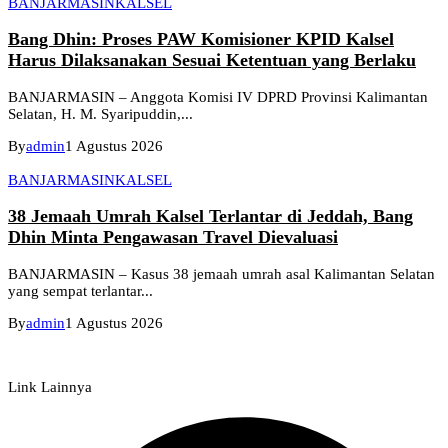
BANJARMASIN
KALSEL
Bang Dhin: Proses PAW Komisioner KPID Kalsel
Harus Dilaksanakan Sesuai Ketentuan yang Berlaku
BANJARMASIN – Anggota Komisi IV DPRD Provinsi Kalimantan
Selatan, H. M. Syaripuddin,...
By
admin
1 Agustus 2026
BANJARMASIN
KALSEL
38 Jemaah Umrah Kalsel Terlantar di Jeddah, Bang
Dhin Minta Pengawasan Travel Dievaluasi
BANJARMASIN – Kasus 38 jemaah umrah asal Kalimantan Selatan
yang sempat terlantar...
By
admin
1 Agustus 2026
Link Lainnya