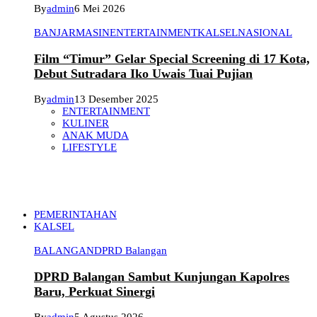
By
admin
6 Mei 2026
BANJARMASIN
ENTERTAINMENT
KALSEL
NASIONAL
Film “Timur” Gelar Special Screening di 17 Kota,
Debut Sutradara Iko Uwais Tuai Pujian
By
admin
13 Desember 2025
ENTERTAINMENT
KULINER
ANAK MUDA
LIFESTYLE
PEMERINTAHAN
KALSEL
BALANGAN
DPRD Balangan
DPRD Balangan Sambut Kunjungan Kapolres
Baru, Perkuat Sinergi