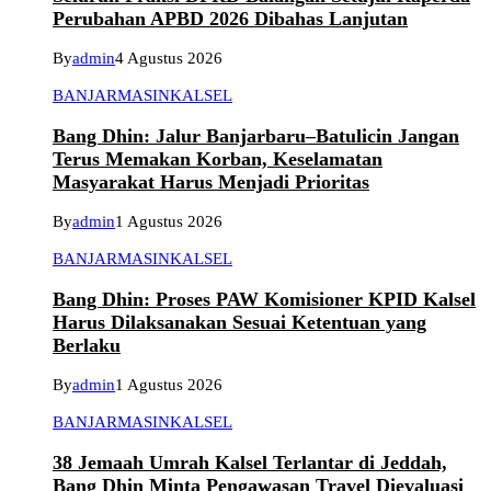
Perubahan APBD 2026 Dibahas Lanjutan
By
admin
4 Agustus 2026
BANJARMASIN
KALSEL
Bang Dhin: Jalur Banjarbaru–Batulicin Jangan
Terus Memakan Korban, Keselamatan
Masyarakat Harus Menjadi Prioritas
By
admin
1 Agustus 2026
BANJARMASIN
KALSEL
Bang Dhin: Proses PAW Komisioner KPID Kalsel
Harus Dilaksanakan Sesuai Ketentuan yang
Berlaku
By
admin
1 Agustus 2026
BANJARMASIN
KALSEL
38 Jemaah Umrah Kalsel Terlantar di Jeddah,
Bang Dhin Minta Pengawasan Travel Dievaluasi