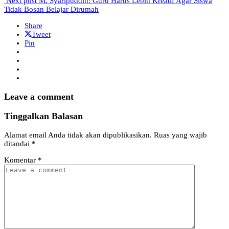
Next post
M. Syaripuddin: Guru Harus Lebih Kreatif Agar Siswa
Tidak Bosan Belajar Dirumah
Share
Tweet
Pin
Leave a comment
Tinggalkan Balasan
Alamat email Anda tidak akan dipublikasikan.
Ruas yang wajib
ditandai
*
Komentar
*