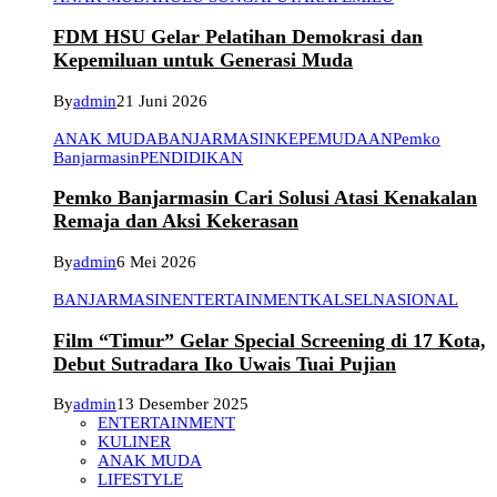
FDM HSU Gelar Pelatihan Demokrasi dan
Kepemiluan untuk Generasi Muda
By
admin
21 Juni 2026
ANAK MUDA
BANJARMASIN
KEPEMUDAAN
Pemko
Banjarmasin
PENDIDIKAN
Pemko Banjarmasin Cari Solusi Atasi Kenakalan
Remaja dan Aksi Kekerasan
By
admin
6 Mei 2026
BANJARMASIN
ENTERTAINMENT
KALSEL
NASIONAL
Film “Timur” Gelar Special Screening di 17 Kota,
Debut Sutradara Iko Uwais Tuai Pujian
By
admin
13 Desember 2025
ENTERTAINMENT
KULINER
ANAK MUDA
LIFESTYLE