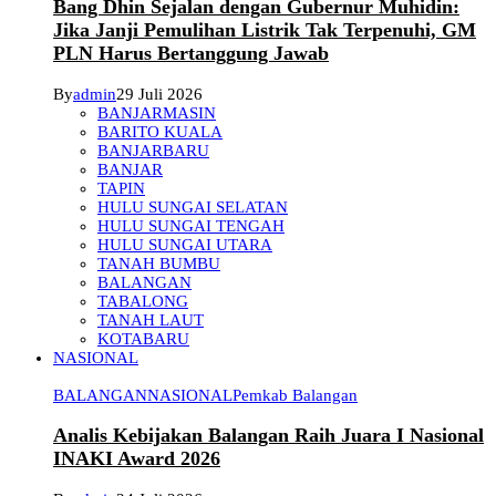
Bang Dhin Sejalan dengan Gubernur Muhidin:
Jika Janji Pemulihan Listrik Tak Terpenuhi, GM
PLN Harus Bertanggung Jawab
By
admin
29 Juli 2026
BANJARMASIN
BARITO KUALA
BANJARBARU
BANJAR
TAPIN
HULU SUNGAI SELATAN
HULU SUNGAI TENGAH
HULU SUNGAI UTARA
TANAH BUMBU
BALANGAN
TABALONG
TANAH LAUT
KOTABARU
NASIONAL
BALANGAN
NASIONAL
Pemkab Balangan
Analis Kebijakan Balangan Raih Juara I Nasional
INAKI Award 2026