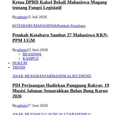
Ketua DPRD Kalsel Bekali Mahasiswa Magang
tentang Fungsi Legislatif
By
admin
15 Juli 2026
KOTABARU
MAHASISWA
Pemkab Kotabaru
Pemkab Kotabaru Sambut 27 Mahasiswa KKN-
PPM UGM
By
admin
22 Juni 2026
BEASISWA
KAMPUS
HUKUM
TREND
ANAK MUDA
BANJARMASIN
KALSEL
TREND
PDI Perjuangan Hadirkan Panggung Rakyat, 19
Musisi Jalanan Semarakkan Bulan Bung Karno
2026
By
admin
27 Juni 2026
ANAK MUDA
HULU SUNGAI UTARA
PEMILU