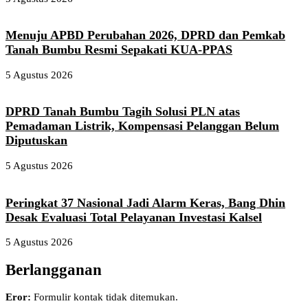
Menuju APBD Perubahan 2026, DPRD dan Pemkab
Tanah Bumbu Resmi Sepakati KUA-PPAS
5 Agustus 2026
DPRD Tanah Bumbu Tagih Solusi PLN atas
Pemadaman Listrik, Kompensasi Pelanggan Belum
Diputuskan
5 Agustus 2026
Peringkat 37 Nasional Jadi Alarm Keras, Bang Dhin
Desak Evaluasi Total Pelayanan Investasi Kalsel
5 Agustus 2026
Berlangganan
Eror:
Formulir kontak tidak ditemukan.