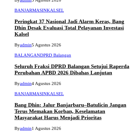
By
admin
5 Agustus 2026
BANJARMASIN
KALSEL
Peringkat 37 Nasional Jadi Alarm Keras, Bang
Dhin Desak Evaluasi Total Pelayanan Investasi
Kalsel
By
admin
5 Agustus 2026
BALANGAN
DPRD Balangan
Seluruh Fraksi DPRD Balangan Setujui Raperda
Perubahan APBD 2026 Dibahas Lanjutan
By
admin
4 Agustus 2026
BANJARMASIN
KALSEL
Bang Dhin: Jalur Banjarbaru–Batulicin Jangan
Terus Memakan Korban, Keselamatan
Masyarakat Harus Menjadi Prioritas
By
admin
1 Agustus 2026