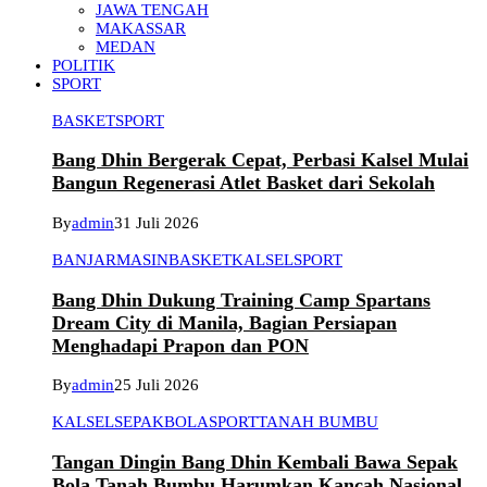
JAWA TENGAH
MAKASSAR
MEDAN
POLITIK
SPORT
BASKET
SPORT
Bang Dhin Bergerak Cepat, Perbasi Kalsel Mulai
Bangun Regenerasi Atlet Basket dari Sekolah
By
admin
31 Juli 2026
BANJARMASIN
BASKET
KALSEL
SPORT
Bang Dhin Dukung Training Camp Spartans
Dream City di Manila, Bagian Persiapan
Menghadapi Prapon dan PON
By
admin
25 Juli 2026
KALSEL
SEPAKBOLA
SPORT
TANAH BUMBU
Tangan Dingin Bang Dhin Kembali Bawa Sepak
Bola Tanah Bumbu Harumkan Kancah Nasional