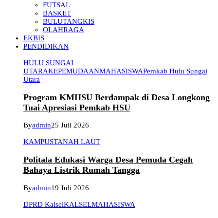
FUTSAL
BASKET
BULUTANGKIS
OLAHRAGA
EKBIS
PENDIDIKAN
HULU SUNGAI
UTARA
KEPEMUDAAN
MAHASISWA
Pemkab Hulu Sungai
Utara
Program KMHSU Berdampak di Desa Longkong
Tuai Apresiasi Pemkab HSU
By
admin
25 Juli 2026
KAMPUS
TANAH LAUT
Politala Edukasi Warga Desa Pemuda Cegah
Bahaya Listrik Rumah Tangga
By
admin
19 Juli 2026
DPRD Kalsel
KALSEL
MAHASISWA