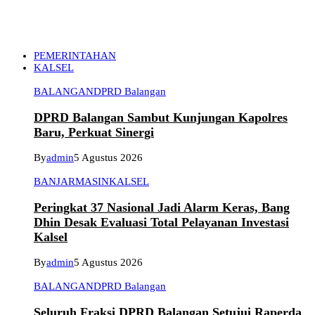
PEMERINTAHAN
KALSEL
BALANGAN
DPRD Balangan
DPRD Balangan Sambut Kunjungan Kapolres
Baru, Perkuat Sinergi
By
admin
5 Agustus 2026
BANJARMASIN
KALSEL
Peringkat 37 Nasional Jadi Alarm Keras, Bang
Dhin Desak Evaluasi Total Pelayanan Investasi
Kalsel
By
admin
5 Agustus 2026
BALANGAN
DPRD Balangan
Seluruh Fraksi DPRD Balangan Setujui Raperda