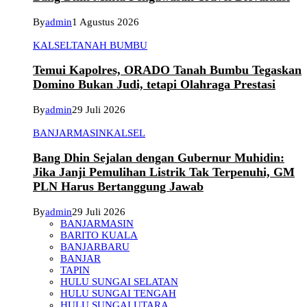
By
admin
1 Agustus 2026
KALSEL
TANAH BUMBU
Temui Kapolres, ORADO Tanah Bumbu Tegaskan
Domino Bukan Judi, tetapi Olahraga Prestasi
By
admin
29 Juli 2026
BANJARMASIN
KALSEL
Bang Dhin Sejalan dengan Gubernur Muhidin:
Jika Janji Pemulihan Listrik Tak Terpenuhi, GM
PLN Harus Bertanggung Jawab
By
admin
29 Juli 2026
BANJARMASIN
BARITO KUALA
BANJARBARU
BANJAR
TAPIN
HULU SUNGAI SELATAN
HULU SUNGAI TENGAH
HULU SUNGAI UTARA