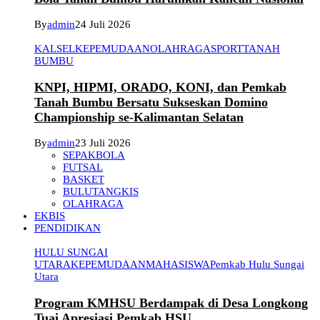
By
admin
24 Juli 2026
KALSEL
KEPEMUDAAN
OLAHRAGA
SPORT
TANAH
BUMBU
KNPI, HIPMI, ORADO, KONI, dan Pemkab
Tanah Bumbu Bersatu Sukseskan Domino
Championship se-Kalimantan Selatan
By
admin
23 Juli 2026
SEPAKBOLA
FUTSAL
BASKET
BULUTANGKIS
OLAHRAGA
EKBIS
PENDIDIKAN
HULU SUNGAI
UTARA
KEPEMUDAAN
MAHASISWA
Pemkab Hulu Sungai
Utara
Program KMHSU Berdampak di Desa Longkong
Tuai Apresiasi Pemkab HSU