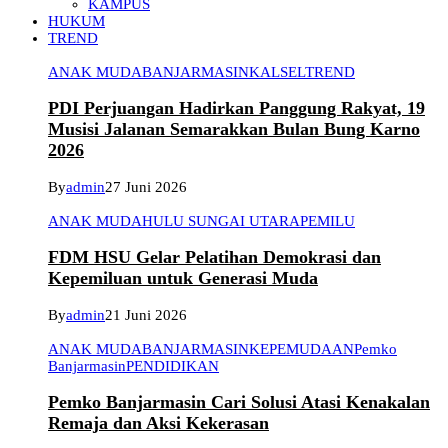
KAMPUS
HUKUM
TREND
ANAK MUDA
BANJARMASIN
KALSEL
TREND
PDI Perjuangan Hadirkan Panggung Rakyat, 19
Musisi Jalanan Semarakkan Bulan Bung Karno
2026
By
admin
27 Juni 2026
ANAK MUDA
HULU SUNGAI UTARA
PEMILU
FDM HSU Gelar Pelatihan Demokrasi dan
Kepemiluan untuk Generasi Muda
By
admin
21 Juni 2026
ANAK MUDA
BANJARMASIN
KEPEMUDAAN
Pemko
Banjarmasin
PENDIDIKAN
Pemko Banjarmasin Cari Solusi Atasi Kenakalan
Remaja dan Aksi Kekerasan