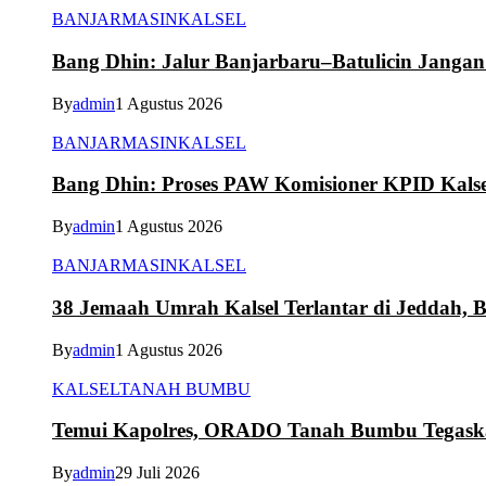
BANJARMASIN
KALSEL
Bang Dhin: Jalur Banjarbaru–Batulicin Janga
By
admin
1 Agustus 2026
BANJARMASIN
KALSEL
Bang Dhin: Proses PAW Komisioner KPID Kalse
By
admin
1 Agustus 2026
BANJARMASIN
KALSEL
38 Jemaah Umrah Kalsel Terlantar di Jeddah, 
By
admin
1 Agustus 2026
KALSEL
TANAH BUMBU
Temui Kapolres, ORADO Tanah Bumbu Tegaskan
By
admin
29 Juli 2026