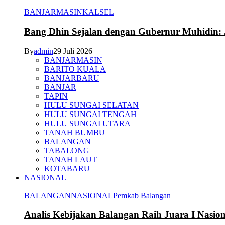
BANJARMASIN
KALSEL
Bang Dhin Sejalan dengan Gubernur Muhidin: 
By
admin
29 Juli 2026
BANJARMASIN
BARITO KUALA
BANJARBARU
BANJAR
TAPIN
HULU SUNGAI SELATAN
HULU SUNGAI TENGAH
HULU SUNGAI UTARA
TANAH BUMBU
BALANGAN
TABALONG
TANAH LAUT
KOTABARU
NASIONAL
BALANGAN
NASIONAL
Pemkab Balangan
Analis Kebijakan Balangan Raih Juara I Nasi