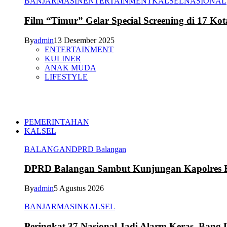
BANJARMASIN
ENTERTAINMENT
KALSEL
NASIONAL
Film “Timur” Gelar Special Screening di 17 Kot
By
admin
13 Desember 2025
ENTERTAINMENT
KULINER
ANAK MUDA
LIFESTYLE
PEMERINTAHAN
KALSEL
BALANGAN
DPRD Balangan
DPRD Balangan Sambut Kunjungan Kapolres Ba
By
admin
5 Agustus 2026
BANJARMASIN
KALSEL
Peringkat 37 Nasional Jadi Alarm Keras, Bang D