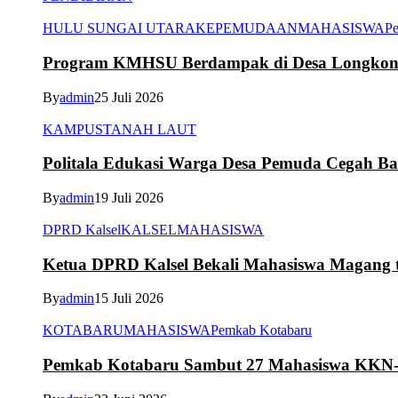
HULU SUNGAI UTARA
KEPEMUDAAN
MAHASISWA
Pe
Program KMHSU Berdampak di Desa Longkong
By
admin
25 Juli 2026
KAMPUS
TANAH LAUT
Politala Edukasi Warga Desa Pemuda Cegah B
By
admin
19 Juli 2026
DPRD Kalsel
KALSEL
MAHASISWA
Ketua DPRD Kalsel Bekali Mahasiswa Magang te
By
admin
15 Juli 2026
KOTABARU
MAHASISWA
Pemkab Kotabaru
Pemkab Kotabaru Sambut 27 Mahasiswa K