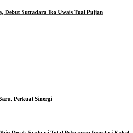
a, Debut Sutradara Iko Uwais Tuai Pujian
ru, Perkuat Sinergi
hin Desak Evaluasi Total Pelayanan Investasi Kalsel