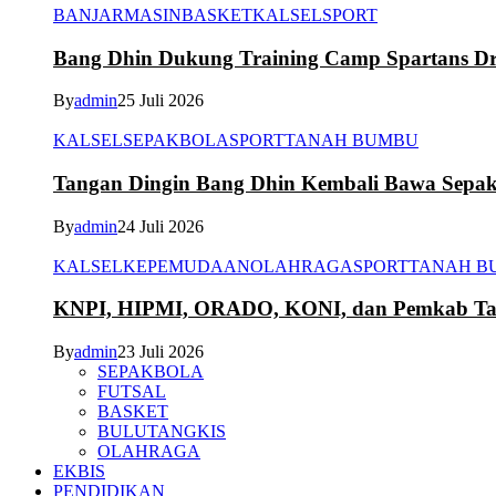
BANJARMASIN
BASKET
KALSEL
SPORT
Bang Dhin Dukung Training Camp Spartans Dr
By
admin
25 Juli 2026
KALSEL
SEPAKBOLA
SPORT
TANAH BUMBU
Tangan Dingin Bang Dhin Kembali Bawa Sepa
By
admin
24 Juli 2026
KALSEL
KEPEMUDAAN
OLAHRAGA
SPORT
TANAH B
KNPI, HIPMI, ORADO, KONI, dan Pemkab Tana
By
admin
23 Juli 2026
SEPAKBOLA
FUTSAL
BASKET
BULUTANGKIS
OLAHRAGA
EKBIS
PENDIDIKAN