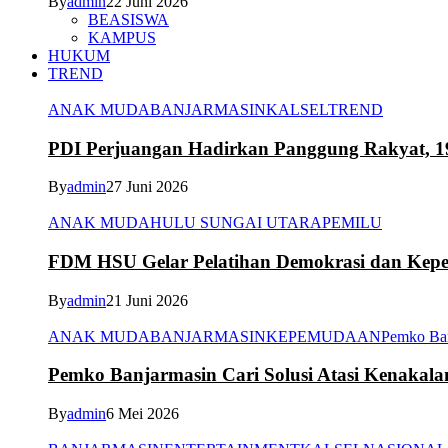
By
admin
22 Juni 2026
BEASISWA
KAMPUS
HUKUM
TREND
ANAK MUDA
BANJARMASIN
KALSEL
TREND
PDI Perjuangan Hadirkan Panggung Rakyat, 1
By
admin
27 Juni 2026
ANAK MUDA
HULU SUNGAI UTARA
PEMILU
FDM HSU Gelar Pelatihan Demokrasi dan Kepe
By
admin
21 Juni 2026
ANAK MUDA
BANJARMASIN
KEPEMUDAAN
Pemko Ba
Pemko Banjarmasin Cari Solusi Atasi Kenakal
By
admin
6 Mei 2026