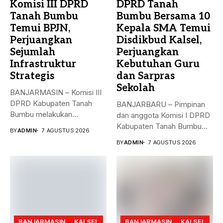
Komisi III DPRD
DPRD Tanah
Tanah Bumbu
Bumbu Bersama 10
Temui BPJN,
Kepala SMA Temui
Perjuangkan
Disdikbud Kalsel,
Sejumlah
Perjuangkan
Infrastruktur
Kebutuhan Guru
Strategis
dan Sarpras
Sekolah
BANJARMASIN – Komisi III
DPRD Kabupaten Tanah
BANJARBARU – Pimpinan
Bumbu melakukan
dan anggota Komisi I DPRD
kunjungan kerja,
Kabupaten Tanah Bumbu
BY
ADMIN
7 AGUSTUS 2026
konsultasi,...
bersama...
BY
ADMIN
7 AGUSTUS 2026
BANJARMASIN
KALSEL
BANJARMASIN
KALSEL