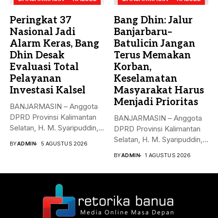
Peringkat 37
Bang Dhin: Jalur
Nasional Jadi
Banjarbaru–
Alarm Keras, Bang
Batulicin Jangan
Dhin Desak
Terus Memakan
Evaluasi Total
Korban,
Pelayanan
Keselamatan
Investasi Kalsel
Masyarakat Harus
Menjadi Prioritas
BANJARMASIN – Anggota
DPRD Provinsi Kalimantan
BANJARMASIN – Anggota
Selatan, H. M. Syaripuddin,
DPRD Provinsi Kalimantan
menyoroti rendahnya...
Selatan, H. M. Syaripuddin,
BY
ADMIN
5 AGUSTUS 2026
S.E., M.A.P.,...
BY
ADMIN
1 AGUSTUS 2026