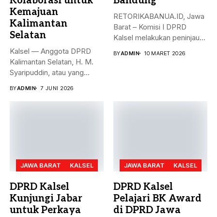
Kolaborasi untuk
Bandung
Kemajuan
RETORIKABANUA.ID, Jawa
Kalimantan
Barat – Komisi I DPRD
Selatan
Kalsel melakukan peninjauan
ke Asrama...
Kalsel — Anggota DPRD
BY
ADMIN
10 MARET 2026
Kalimantan Selatan, H. M.
Syaripuddin, atau yang
akrab...
BY
ADMIN
7 JUNI 2026
JAWA BARAT
KALSEL
JAWA BARAT
KALSEL
DPRD Kalsel
DPRD Kalsel
Kunjungi Jabar
Pelajari BK Award
untuk Perkaya
di DPRD Jawa