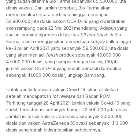
yang sudah diterima Bio Farma sebanyak 65.500.000 juta
dosis vaksin. Dari jumlah tersebut, Bio Farma akan
memproduksi secara bertahap hingga mencapai
52.800.000 juta dosis vaksin COVID-19 yang diperkirakan
akan rampung pada 22 Mei 2021 mendatang. Adapun yang
saat ini sedang diproses di fasilitas
fill and finish
di Bio
Farma, masih menggunakan persediaan
supply
bulk minggu
ke-3 bulan April 2021 yaitu sebanyak 59.500.000 juta dosis
yang akan menjadi
finish
produk sebanyak 46.000.000 –
47.000.000 dosis, yang sampai dengan hari ini, (30/4)
jumlah vaksin COVID-19 yang sudah berhasil diproduksi
sebanyak 41.000.000 dosis”, ungkap Bambang.
Untuk pendistribusian vaksin Covid-19, akan dilakukan
setelah mendapatkan
lot release
dari Badan POM.
Terhitung tanggal 28 April 2021, jumlah vaksin Covid-19 yang
sudah terdistribusi sebanyak hampir 22.500.000 juta dosis.
Jumlah ini di luar vaksin CoronaVac sebanyak 3.000.000
dosis dan vaksin AstraZeneca (Covax) sebanyak 1.113.600
dosis yang sudah didistribusikan sebelumnya.