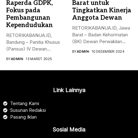
Raperda GDPK,
Barat untuk
Fokus pada
Tingkatkan Kinerja
Pembangunan
Anggota Dewan
Kependudukan
RETORIKABANUA.ID, Jawa
Barat – Badan Kehormatan
RETORIKABANUA.ID,
(BK) Dewan Perwakilan
Bandung – Panitia Khusus
Rakyat Daerah (DPRD)...
(Pansus) IV Dewan
BY
ADMIN
10 DESEMBER 2024
Perwakilan Rakyat Daerah
BY
ADMIN
13 MARET 2025
(DPRD)...
Link Lainnya
Tentang Kami
Susunan Redaksi
Pasang Iklan
Sosial Media