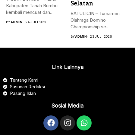
Selatan
Kabupaten Tanah Bumbu
kembali mencuat dan
BATULICIN – Turnamen
menjadi sorotan...
Olahraga Domino
BY
ADMIN
24 JULI 2026
Championship se-
Kalimantan Selatan akan
BY
ADMIN
23 JULI 2026
digelar pada 14–16...
Link Lainnya
Tentang Kami
Susunan Redaksi
Pasang Iklan
Sosial Media