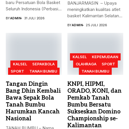
baru Persatuan Bola Basket
BANJARMASIN – Upaya
Seluruh Indonesia (Perbasi)
meningkatkan kualitas atlet
Kalimantan Selatan...
basket Kalimantan Selatan
BY
ADMIN
31 JULI 2026
terus dilakukan melalui...
BY
ADMIN
25 JULI 2026
KALSEL
KEPEMUDAAN
KALSEL
SEPAKBOLA
OLAHRAGA
SPORT
SPORT
TANAH BUMBU
TANAH BUMBU
Tangan Dingin
KNPI, HIPMI,
Bang Dhin Kembali
ORADO, KONI, dan
Bawa Sepak Bola
Pemkab Tanah
Tanah Bumbu
Bumbu Bersatu
Harumkan Kancah
Sukseskan Domino
Nasional
Championship se-
Kalimantan
​TANAH BUMBU – Nama