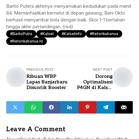
Barito Putera akhirnya menyamakan kedudukan pada menit
84. Memanfaatkan kemelut di depan gawang, Beni Okto
berhasil menyambar bola dengan baik. Skor 1-1 bertahan
hingga akhir pertandingan. (rsd)
#BaritoPutra
#Kalsel
#kalselinfo
#retorikabanua
#retorikabanua.id
PREVIOUS POST
NEXT POST
Ribuan WBP
Dorong
Lapas Banjarbaru
Optimalisasi
Disuntik Booster
P4GN di Kalsel,
Bang Dhin: Perda
17/2018 Harus
Direvisi
Leave A Comment