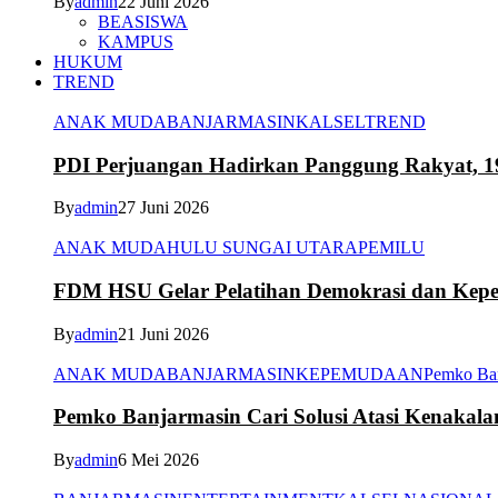
By
admin
22 Juni 2026
BEASISWA
KAMPUS
HUKUM
TREND
ANAK MUDA
BANJARMASIN
KALSEL
TREND
PDI Perjuangan Hadirkan Panggung Rakyat, 1
By
admin
27 Juni 2026
ANAK MUDA
HULU SUNGAI UTARA
PEMILU
FDM HSU Gelar Pelatihan Demokrasi dan Kepe
By
admin
21 Juni 2026
ANAK MUDA
BANJARMASIN
KEPEMUDAAN
Pemko Ba
Pemko Banjarmasin Cari Solusi Atasi Kenakal
By
admin
6 Mei 2026