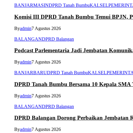
BANJARMASIN
DPRD Tanah Bumbu
KALSEL
PEMERIN
Komisi III DPRD Tanah Bumbu Temui BPJN, Per
By
admin
7 Agustus 2026
BALANGAN
DPRD Balangan
Podcast Parlementaria Jadi Jembatan Komuni
By
admin
7 Agustus 2026
BANJARBARU
DPRD Tanah Bumbu
KALSEL
PEMERINT
DPRD Tanah Bumbu Bersama 10 Kepala SMA Te
By
admin
7 Agustus 2026
BALANGAN
DPRD Balangan
DPRD Balangan Dorong Perbaikan Jembatan R
By
admin
7 Agustus 2026