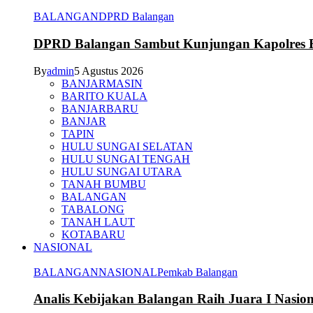
BALANGAN
DPRD Balangan
DPRD Balangan Sambut Kunjungan Kapolres Ba
By
admin
5 Agustus 2026
BANJARMASIN
BARITO KUALA
BANJARBARU
BANJAR
TAPIN
HULU SUNGAI SELATAN
HULU SUNGAI TENGAH
HULU SUNGAI UTARA
TANAH BUMBU
BALANGAN
TABALONG
TANAH LAUT
KOTABARU
NASIONAL
BALANGAN
NASIONAL
Pemkab Balangan
Analis Kebijakan Balangan Raih Juara I Nasi