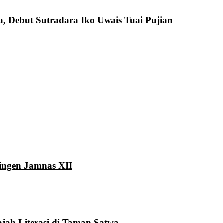
a, Debut Sutradara Iko Uwais Tuai Pujian
ingen Jamnas XII
ah Literasi di Taman Satwa