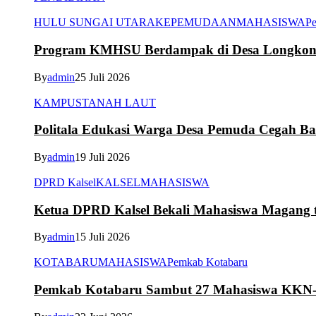
HULU SUNGAI UTARA
KEPEMUDAAN
MAHASISWA
Pe
Program KMHSU Berdampak di Desa Longkong
By
admin
25 Juli 2026
KAMPUS
TANAH LAUT
Politala Edukasi Warga Desa Pemuda Cegah B
By
admin
19 Juli 2026
DPRD Kalsel
KALSEL
MAHASISWA
Ketua DPRD Kalsel Bekali Mahasiswa Magang te
By
admin
15 Juli 2026
KOTABARU
MAHASISWA
Pemkab Kotabaru
Pemkab Kotabaru Sambut 27 Mahasiswa K