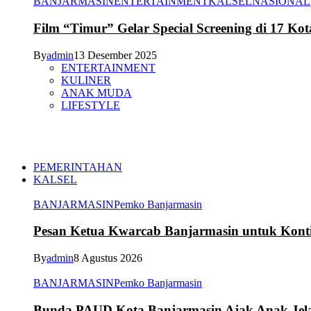
BANJARMASIN
ENTERTAINMENT
KALSEL
NASIONAL
Film “Timur” Gelar Special Screening di 17 Kot
By
admin
13 Desember 2025
ENTERTAINMENT
KULINER
ANAK MUDA
LIFESTYLE
PEMERINTAHAN
KALSEL
BANJARMASIN
Pemko Banjarmasin
Pesan Ketua Kwarcab Banjarmasin untuk Kont
By
admin
8 Agustus 2026
BANJARMASIN
Pemko Banjarmasin
Bunda PAUD Kota Banjarmasin Ajak Anak Jelaj