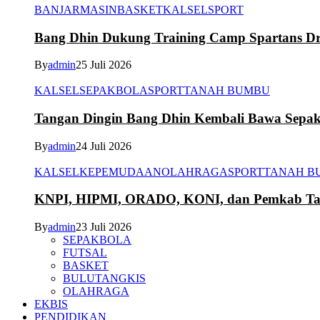
BANJARMASIN
BASKET
KALSEL
SPORT
Bang Dhin Dukung Training Camp Spartans Dr
By
admin
25 Juli 2026
KALSEL
SEPAKBOLA
SPORT
TANAH BUMBU
Tangan Dingin Bang Dhin Kembali Bawa Sepa
By
admin
24 Juli 2026
KALSEL
KEPEMUDAAN
OLAHRAGA
SPORT
TANAH B
KNPI, HIPMI, ORADO, KONI, dan Pemkab Tana
By
admin
23 Juli 2026
SEPAKBOLA
FUTSAL
BASKET
BULUTANGKIS
OLAHRAGA
EKBIS
PENDIDIKAN