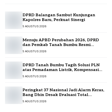
DPRD Balangan Sambut Kunjungan
Kapolres Baru, Perkuat Sinergi
5 AGUSTUS 2026
Menuju APBD Perubahan 2026, DPRD
dan Pemkab Tanah Bumbu Resmi
Sepakati KUA-PPAS
5 AGUSTUS 2026
DPRD Tanah Bumbu Tagih Solusi PLN
atas Pemadaman Listrik, Kompensasi
Pelanggan Belum Diputuskan
5 AGUSTUS 2026
Peringkat 37 Nasional Jadi Alarm Keras,
Bang Dhin Desak Evaluasi Total
Pelayanan Investasi Kalsel
5 AGUSTUS 2026