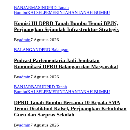
BANJARMASIN
DPRD Tanah
Bumbu
KALSEL
PEMERINTAHAN
TANAH BUMBU
Komisi III DPRD Tanah Bumbu Temui BPJN,
Perjuangkan Sejumlah Infrastruktur Strategis
By
admin
7 Agustus 2026
BALANGAN
DPRD Balangan
Podcast Parlementaria Jadi Jembatan
Komunikasi DPRD Balangan dan Masyarakat
By
admin
7 Agustus 2026
BANJARBARU
DPRD Tanah
Bumbu
KALSEL
PEMERINTAHAN
TANAH BUMBU
DPRD Tanah Bumbu Bersama 10 Kepala SMA
Temui Disdikbud Kalsel, Perjuangkan Kebutuhan
Guru dan Sarpras Sekolah
By
admin
7 Agustus 2026