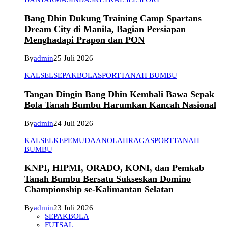
Bang Dhin Dukung Training Camp Spartans
Dream City di Manila, Bagian Persiapan
Menghadapi Prapon dan PON
By
admin
25 Juli 2026
KALSEL
SEPAKBOLA
SPORT
TANAH BUMBU
Tangan Dingin Bang Dhin Kembali Bawa Sepak
Bola Tanah Bumbu Harumkan Kancah Nasional
By
admin
24 Juli 2026
KALSEL
KEPEMUDAAN
OLAHRAGA
SPORT
TANAH
BUMBU
KNPI, HIPMI, ORADO, KONI, dan Pemkab
Tanah Bumbu Bersatu Sukseskan Domino
Championship se-Kalimantan Selatan
By
admin
23 Juli 2026
SEPAKBOLA
FUTSAL