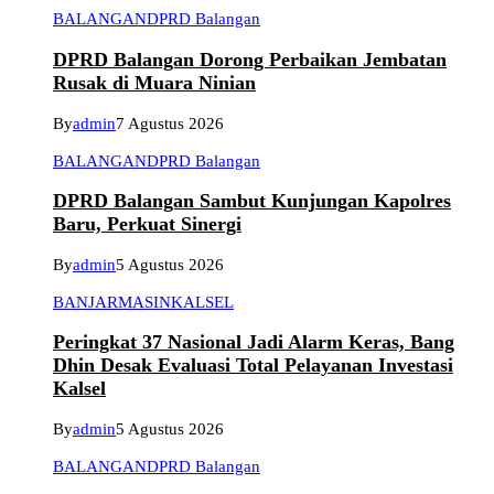
BALANGAN
DPRD Balangan
DPRD Balangan Dorong Perbaikan Jembatan
Rusak di Muara Ninian
By
admin
7 Agustus 2026
BALANGAN
DPRD Balangan
DPRD Balangan Sambut Kunjungan Kapolres
Baru, Perkuat Sinergi
By
admin
5 Agustus 2026
BANJARMASIN
KALSEL
Peringkat 37 Nasional Jadi Alarm Keras, Bang
Dhin Desak Evaluasi Total Pelayanan Investasi
Kalsel
By
admin
5 Agustus 2026
BALANGAN
DPRD Balangan