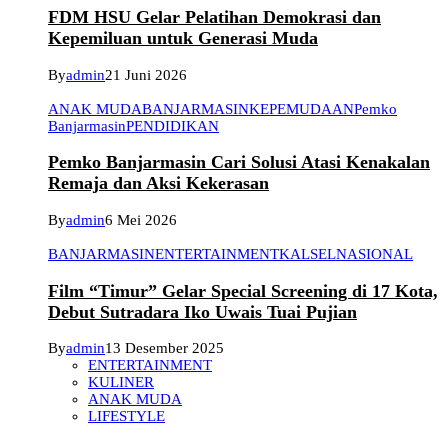
FDM HSU Gelar Pelatihan Demokrasi dan
Kepemiluan untuk Generasi Muda
By
admin
21 Juni 2026
ANAK MUDA
BANJARMASIN
KEPEMUDAAN
Pemko
Banjarmasin
PENDIDIKAN
Pemko Banjarmasin Cari Solusi Atasi Kenakalan
Remaja dan Aksi Kekerasan
By
admin
6 Mei 2026
BANJARMASIN
ENTERTAINMENT
KALSEL
NASIONAL
Film “Timur” Gelar Special Screening di 17 Kota,
Debut Sutradara Iko Uwais Tuai Pujian
By
admin
13 Desember 2025
ENTERTAINMENT
KULINER
ANAK MUDA
LIFESTYLE