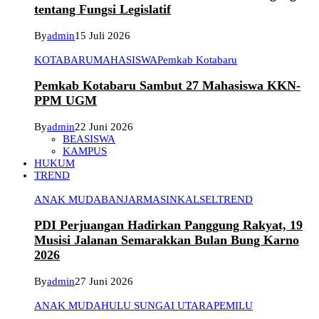
tentang Fungsi Legislatif
By
admin
15 Juli 2026
KOTABARU
MAHASISWA
Pemkab Kotabaru
Pemkab Kotabaru Sambut 27 Mahasiswa KKN-
PPM UGM
By
admin
22 Juni 2026
BEASISWA
KAMPUS
HUKUM
TREND
ANAK MUDA
BANJARMASIN
KALSEL
TREND
PDI Perjuangan Hadirkan Panggung Rakyat, 19
Musisi Jalanan Semarakkan Bulan Bung Karno
2026
By
admin
27 Juni 2026
ANAK MUDA
HULU SUNGAI UTARA
PEMILU