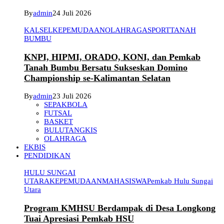
By
admin
24 Juli 2026
KALSEL
KEPEMUDAAN
OLAHRAGA
SPORT
TANAH
BUMBU
KNPI, HIPMI, ORADO, KONI, dan Pemkab
Tanah Bumbu Bersatu Sukseskan Domino
Championship se-Kalimantan Selatan
By
admin
23 Juli 2026
SEPAKBOLA
FUTSAL
BASKET
BULUTANGKIS
OLAHRAGA
EKBIS
PENDIDIKAN
HULU SUNGAI
UTARA
KEPEMUDAAN
MAHASISWA
Pemkab Hulu Sungai
Utara
Program KMHSU Berdampak di Desa Longkong
Tuai Apresiasi Pemkab HSU