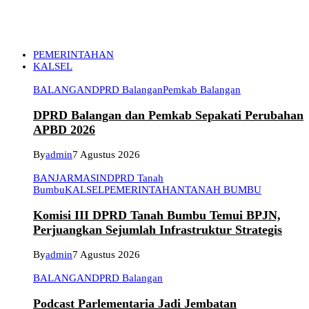
PEMERINTAHAN
KALSEL
BALANGAN
DPRD Balangan
Pemkab Balangan
DPRD Balangan dan Pemkab Sepakati Perubahan
APBD 2026
By
admin
7 Agustus 2026
BANJARMASIN
DPRD Tanah
Bumbu
KALSEL
PEMERINTAHAN
TANAH BUMBU
Komisi III DPRD Tanah Bumbu Temui BPJN,
Perjuangkan Sejumlah Infrastruktur Strategis
By
admin
7 Agustus 2026
BALANGAN
DPRD Balangan
Podcast Parlementaria Jadi Jembatan