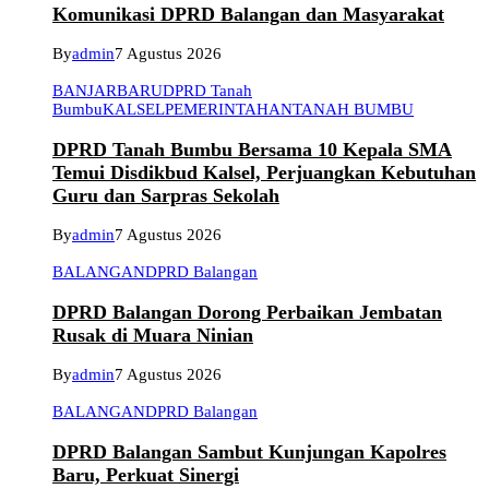
Komunikasi DPRD Balangan dan Masyarakat
By
admin
7 Agustus 2026
BANJARBARU
DPRD Tanah
Bumbu
KALSEL
PEMERINTAHAN
TANAH BUMBU
DPRD Tanah Bumbu Bersama 10 Kepala SMA
Temui Disdikbud Kalsel, Perjuangkan Kebutuhan
Guru dan Sarpras Sekolah
By
admin
7 Agustus 2026
BALANGAN
DPRD Balangan
DPRD Balangan Dorong Perbaikan Jembatan
Rusak di Muara Ninian
By
admin
7 Agustus 2026
BALANGAN
DPRD Balangan
DPRD Balangan Sambut Kunjungan Kapolres
Baru, Perkuat Sinergi