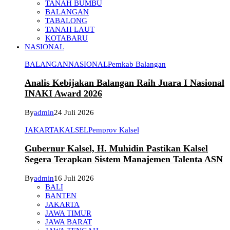
TANAH BUMBU
BALANGAN
TABALONG
TANAH LAUT
KOTABARU
NASIONAL
BALANGAN
NASIONAL
Pemkab Balangan
Analis Kebijakan Balangan Raih Juara I Nasional
INAKI Award 2026
By
admin
24 Juli 2026
JAKARTA
KALSEL
Pemprov Kalsel
Gubernur Kalsel, H. Muhidin Pastikan Kalsel
Segera Terapkan Sistem Manajemen Talenta ASN
By
admin
16 Juli 2026
BALI
BANTEN
JAKARTA
JAWA TIMUR
JAWA BARAT