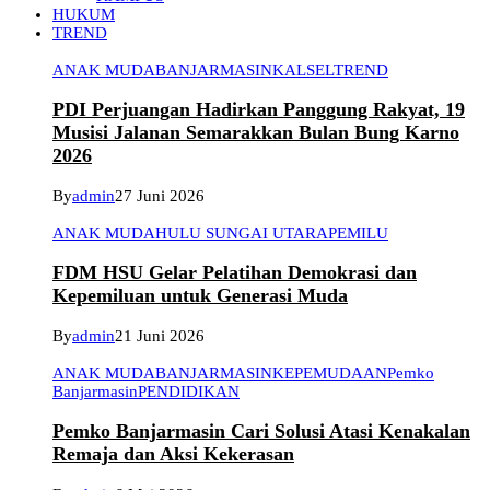
HUKUM
TREND
ANAK MUDA
BANJARMASIN
KALSEL
TREND
PDI Perjuangan Hadirkan Panggung Rakyat, 19
Musisi Jalanan Semarakkan Bulan Bung Karno
2026
By
admin
27 Juni 2026
ANAK MUDA
HULU SUNGAI UTARA
PEMILU
FDM HSU Gelar Pelatihan Demokrasi dan
Kepemiluan untuk Generasi Muda
By
admin
21 Juni 2026
ANAK MUDA
BANJARMASIN
KEPEMUDAAN
Pemko
Banjarmasin
PENDIDIKAN
Pemko Banjarmasin Cari Solusi Atasi Kenakalan
Remaja dan Aksi Kekerasan