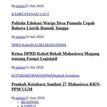
By
admin
25 Juli 2026
KAMPUS
TANAH LAUT
Politala Edukasi Warga Desa Pemuda Cegah
Bahaya Listrik Rumah Tangga
By
admin
19 Juli 2026
DPRD Kalsel
KALSEL
MAHASISWA
Ketua DPRD Kalsel Bekali Mahasiswa Magang
tentang Fungsi Legislatif
By
admin
15 Juli 2026
KOTABARU
MAHASISWA
Pemkab Kotabaru
Pemkab Kotabaru Sambut 27 Mahasiswa KKN-
PPM UGM
By
admin
22 Juni 2026
BEASISWA
KAMPUS