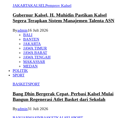
JAKARTA
KALSEL
Pemprov Kalsel
Gubernur Kalsel, H. Muhidin Pastikan Kalsel
Segera Terapkan Sistem Manajemen Talenta ASN
By
admin
16 Juli 2026
BALI
BANTEN
JAKARTA
JAWA TIMUR
JAWA BARAT
JAWA TENGAH
MAKASSAR
MEDAN
POLITIK
SPORT
BASKET
SPORT
Bang Dhin Bergerak Cepat, Perbasi Kalsel Mulai
Bangun Regenerasi Atlet Basket dari Sekolah
By
admin
31 Juli 2026
BANJARMASIN
BASKET
KALSEL
SPORT