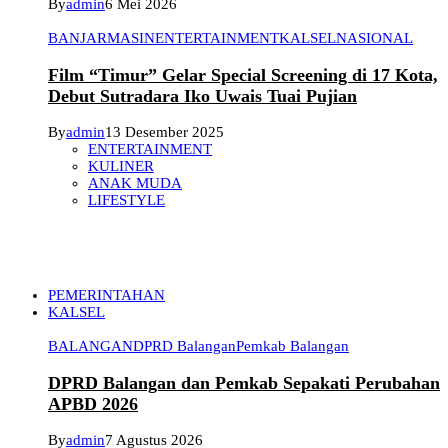
By
admin
6 Mei 2026
BANJARMASIN
ENTERTAINMENT
KALSEL
NASIONAL
Film “Timur” Gelar Special Screening di 17 Kota,
Debut Sutradara Iko Uwais Tuai Pujian
By
admin
13 Desember 2025
ENTERTAINMENT
KULINER
ANAK MUDA
LIFESTYLE
PEMERINTAHAN
KALSEL
BALANGAN
DPRD Balangan
Pemkab Balangan
DPRD Balangan dan Pemkab Sepakati Perubahan
APBD 2026
By
admin
7 Agustus 2026