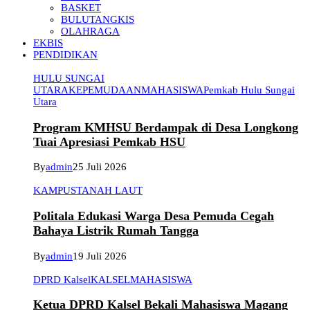
BASKET
BULUTANGKIS
OLAHRAGA
EKBIS
PENDIDIKAN
HULU SUNGAI
UTARA
KEPEMUDAAN
MAHASISWA
Pemkab Hulu Sungai
Utara
Program KMHSU Berdampak di Desa Longkong
Tuai Apresiasi Pemkab HSU
By
admin
25 Juli 2026
KAMPUS
TANAH LAUT
Politala Edukasi Warga Desa Pemuda Cegah
Bahaya Listrik Rumah Tangga
By
admin
19 Juli 2026
DPRD Kalsel
KALSEL
MAHASISWA
Ketua DPRD Kalsel Bekali Mahasiswa Magang