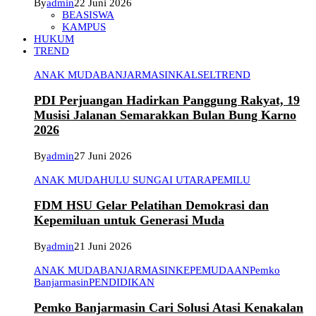
By
admin
22 Juni 2026
BEASISWA
KAMPUS
HUKUM
TREND
ANAK MUDA
BANJARMASIN
KALSEL
TREND
PDI Perjuangan Hadirkan Panggung Rakyat, 19
Musisi Jalanan Semarakkan Bulan Bung Karno
2026
By
admin
27 Juni 2026
ANAK MUDA
HULU SUNGAI UTARA
PEMILU
FDM HSU Gelar Pelatihan Demokrasi dan
Kepemiluan untuk Generasi Muda
By
admin
21 Juni 2026
ANAK MUDA
BANJARMASIN
KEPEMUDAAN
Pemko
Banjarmasin
PENDIDIKAN
Pemko Banjarmasin Cari Solusi Atasi Kenakalan