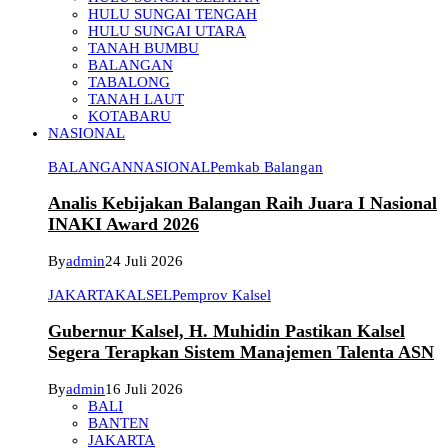
HULU SUNGAI TENGAH
HULU SUNGAI UTARA
TANAH BUMBU
BALANGAN
TABALONG
TANAH LAUT
KOTABARU
NASIONAL
BALANGAN
NASIONAL
Pemkab Balangan
Analis Kebijakan Balangan Raih Juara I Nasional
INAKI Award 2026
By
admin
24 Juli 2026
JAKARTA
KALSEL
Pemprov Kalsel
Gubernur Kalsel, H. Muhidin Pastikan Kalsel
Segera Terapkan Sistem Manajemen Talenta ASN
By
admin
16 Juli 2026
BALI
BANTEN
JAKARTA