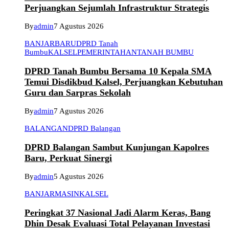
Perjuangkan Sejumlah Infrastruktur Strategis
By
admin
7 Agustus 2026
BANJARBARU
DPRD Tanah
Bumbu
KALSEL
PEMERINTAHAN
TANAH BUMBU
DPRD Tanah Bumbu Bersama 10 Kepala SMA
Temui Disdikbud Kalsel, Perjuangkan Kebutuhan
Guru dan Sarpras Sekolah
By
admin
7 Agustus 2026
BALANGAN
DPRD Balangan
DPRD Balangan Sambut Kunjungan Kapolres
Baru, Perkuat Sinergi
By
admin
5 Agustus 2026
BANJARMASIN
KALSEL
Peringkat 37 Nasional Jadi Alarm Keras, Bang
Dhin Desak Evaluasi Total Pelayanan Investasi