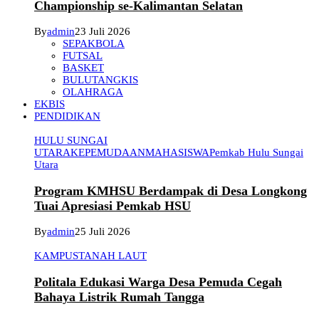
Championship se-Kalimantan Selatan
By
admin
23 Juli 2026
SEPAKBOLA
FUTSAL
BASKET
BULUTANGKIS
OLAHRAGA
EKBIS
PENDIDIKAN
HULU SUNGAI
UTARA
KEPEMUDAAN
MAHASISWA
Pemkab Hulu Sungai
Utara
Program KMHSU Berdampak di Desa Longkong
Tuai Apresiasi Pemkab HSU
By
admin
25 Juli 2026
KAMPUS
TANAH LAUT
Politala Edukasi Warga Desa Pemuda Cegah
Bahaya Listrik Rumah Tangga