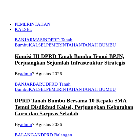
PEMERINTAHAN
KALSEL
BANJARMASIN
DPRD Tanah
Bumbu
KALSEL
PEMERINTAHAN
TANAH BUMBU
Komisi III DPRD Tanah Bumbu Temui BPJN,
Perjuangkan Sejumlah Infrastruktur Strategis
By
admin
7 Agustus 2026
BANJARBARU
DPRD Tanah
Bumbu
KALSEL
PEMERINTAHAN
TANAH BUMBU
DPRD Tanah Bumbu Bersama 10 Kepala SMA
Temui Disdikbud Kalsel, Perjuangkan Kebutuhan
Guru dan Sarpras Sekolah
By
admin
7 Agustus 2026
BALANGAN
DPRD Balangan