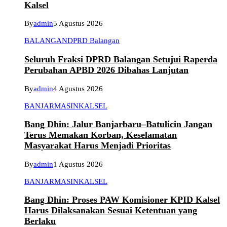
Kalsel
By
admin
5 Agustus 2026
BALANGAN
DPRD Balangan
Seluruh Fraksi DPRD Balangan Setujui Raperda
Perubahan APBD 2026 Dibahas Lanjutan
By
admin
4 Agustus 2026
BANJARMASIN
KALSEL
Bang Dhin: Jalur Banjarbaru–Batulicin Jangan
Terus Memakan Korban, Keselamatan
Masyarakat Harus Menjadi Prioritas
By
admin
1 Agustus 2026
BANJARMASIN
KALSEL
Bang Dhin: Proses PAW Komisioner KPID Kalsel
Harus Dilaksanakan Sesuai Ketentuan yang
Berlaku