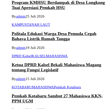
Program KMHSU Berdampak di Desa Longkong
Tuai Apresiasi Pemkab HSU
By
admin
25 Juli 2026
KAMPUS
TANAH LAUT
Politala Edukasi Warga Desa Pemuda Cegah
Bahaya Listrik Rumah Tangga
By
admin
19 Juli 2026
DPRD Kalsel
KALSEL
MAHASISWA
Ketua DPRD Kalsel Bekali Mahasiswa Magang
tentang Fungsi Legislatif
By
admin
15 Juli 2026
KOTABARU
MAHASISWA
Pemkab Kotabaru
Pemkab Kotabaru Sambut 27 Mahasiswa KKN-
PPM UGM