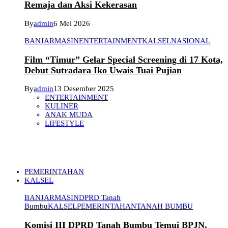
Remaja dan Aksi Kekerasan
By
admin
6 Mei 2026
BANJARMASIN
ENTERTAINMENT
KALSEL
NASIONAL
Film “Timur” Gelar Special Screening di 17 Kota,
Debut Sutradara Iko Uwais Tuai Pujian
By
admin
13 Desember 2025
ENTERTAINMENT
KULINER
ANAK MUDA
LIFESTYLE
PEMERINTAHAN
KALSEL
BANJARMASIN
DPRD Tanah
Bumbu
KALSEL
PEMERINTAHAN
TANAH BUMBU
Komisi III DPRD Tanah Bumbu Temui BPJN,