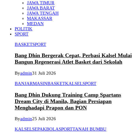
JAWA TIMUR
JAWA BARAT
JAWA TENGAH
MAKASSAR
MEDAN
POLITIK
SPORT
BASKET
SPORT
Bang Dhin Bergerak Cepat, Perbasi Kalsel Mulai
Bangun Regenerasi Atlet Basket dari Sekolah
By
admin
31 Juli 2026
BANJARMASIN
BASKET
KALSEL
SPORT
Bang Dhin Dukung Training Camp Spartans
Dream City di Manila, Bagian Persiapan
Menghadapi Prapon dan PON
By
admin
25 Juli 2026
KALSEL
SEPAKBOLA
SPORT
TANAH BUMBU