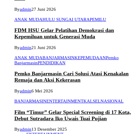
By
admin
27 Juni 2026
ANAK MUDA
HULU SUNGAI UTARA
PEMILU
FDM HSU Gelar Pelatihan Demokrasi dan
Kepemiluan untuk Generasi Muda
By
admin
21 Juni 2026
ANAK MUDA
BANJARMASIN
KEPEMUDAAN
Pemko
Banjarmasin
PENDIDIKAN
Pemko Banjarmasin Cari Solusi Atasi Kenakalan
Remaja dan Aksi Kekerasan
By
admin
6 Mei 2026
BANJARMASIN
ENTERTAINMENT
KALSEL
NASIONAL
Film “Timur” Gelar Special Screening di 17 Kota,
Debut Sutradara Iko Uwais Tuai Pujian
By
admin
13 Desember 2025