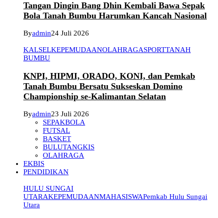
Tangan Dingin Bang Dhin Kembali Bawa Sepak
Bola Tanah Bumbu Harumkan Kancah Nasional
By
admin
24 Juli 2026
KALSEL
KEPEMUDAAN
OLAHRAGA
SPORT
TANAH
BUMBU
KNPI, HIPMI, ORADO, KONI, dan Pemkab
Tanah Bumbu Bersatu Sukseskan Domino
Championship se-Kalimantan Selatan
By
admin
23 Juli 2026
SEPAKBOLA
FUTSAL
BASKET
BULUTANGKIS
OLAHRAGA
EKBIS
PENDIDIKAN
HULU SUNGAI
UTARA
KEPEMUDAAN
MAHASISWA
Pemkab Hulu Sungai
Utara