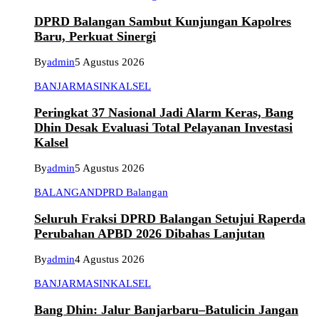
DPRD Balangan Sambut Kunjungan Kapolres
Baru, Perkuat Sinergi
By
admin
5 Agustus 2026
BANJARMASIN
KALSEL
Peringkat 37 Nasional Jadi Alarm Keras, Bang
Dhin Desak Evaluasi Total Pelayanan Investasi
Kalsel
By
admin
5 Agustus 2026
BALANGAN
DPRD Balangan
Seluruh Fraksi DPRD Balangan Setujui Raperda
Perubahan APBD 2026 Dibahas Lanjutan
By
admin
4 Agustus 2026
BANJARMASIN
KALSEL
Bang Dhin: Jalur Banjarbaru–Batulicin Jangan