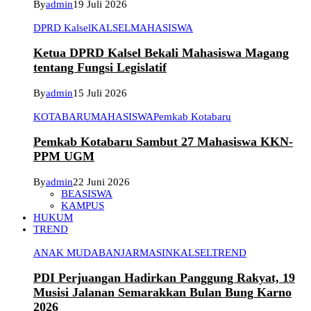
By
admin
19 Juli 2026
DPRD Kalsel
KALSEL
MAHASISWA
Ketua DPRD Kalsel Bekali Mahasiswa Magang
tentang Fungsi Legislatif
By
admin
15 Juli 2026
KOTABARU
MAHASISWA
Pemkab Kotabaru
Pemkab Kotabaru Sambut 27 Mahasiswa KKN-
PPM UGM
By
admin
22 Juni 2026
BEASISWA
KAMPUS
HUKUM
TREND
ANAK MUDA
BANJARMASIN
KALSEL
TREND
PDI Perjuangan Hadirkan Panggung Rakyat, 19
Musisi Jalanan Semarakkan Bulan Bung Karno
2026