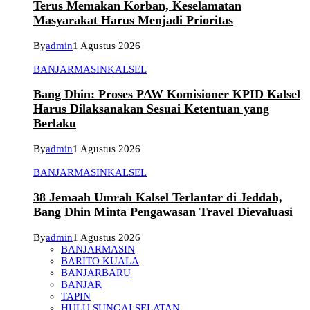
Terus Memakan Korban, Keselamatan
Masyarakat Harus Menjadi Prioritas
By
admin
1 Agustus 2026
BANJARMASIN
KALSEL
Bang Dhin: Proses PAW Komisioner KPID Kalsel
Harus Dilaksanakan Sesuai Ketentuan yang
Berlaku
By
admin
1 Agustus 2026
BANJARMASIN
KALSEL
38 Jemaah Umrah Kalsel Terlantar di Jeddah,
Bang Dhin Minta Pengawasan Travel Dievaluasi
By
admin
1 Agustus 2026
BANJARMASIN
BARITO KUALA
BANJARBARU
BANJAR
TAPIN
HULU SUNGAI SELATAN