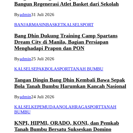
Bangun Regenerasi Atlet Basket dari Sekolah
By
admin
31 Juli 2026
BANJARMASIN
BASKET
KALSEL
SPORT
Bang Dhin Dukung Training Camp Spartans
Dream City di Manila, Bagian Persiapan
Menghadapi Prapon dan PON
By
admin
25 Juli 2026
KALSEL
SEPAKBOLA
SPORT
TANAH BUMBU
Tangan Dingin Bang Dhin Kembali Bawa Sepak
Bola Tanah Bumbu Harumkan Kancah Nasional
By
admin
24 Juli 2026
KALSEL
KEPEMUDAAN
OLAHRAGA
SPORT
TANAH
BUMBU
KNPI, HIPMI, ORADO, KONI, dan Pemkab
Tanah Bumbu Bersatu Sukseskan Domino