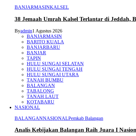
BANJARMASIN
KALSEL
38 Jemaah Umrah Kalsel Terlantar di Jeddah, 
By
admin
1 Agustus 2026
BANJARMASIN
BARITO KUALA
BANJARBARU
BANJAR
TAPIN
HULU SUNGAI SELATAN
HULU SUNGAI TENGAH
HULU SUNGAI UTARA
TANAH BUMBU
BALANGAN
TABALONG
TANAH LAUT
KOTABARU
NASIONAL
BALANGAN
NASIONAL
Pemkab Balangan
Analis Kebijakan Balangan Raih Juara I Nasi