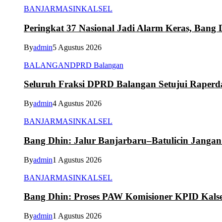
BANJARMASIN
KALSEL
Peringkat 37 Nasional Jadi Alarm Keras, Bang D
By
admin
5 Agustus 2026
BALANGAN
DPRD Balangan
Seluruh Fraksi DPRD Balangan Setujui Raper
By
admin
4 Agustus 2026
BANJARMASIN
KALSEL
Bang Dhin: Jalur Banjarbaru–Batulicin Janga
By
admin
1 Agustus 2026
BANJARMASIN
KALSEL
Bang Dhin: Proses PAW Komisioner KPID Kalse
By
admin
1 Agustus 2026