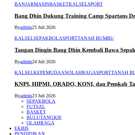
BANJARMASIN
BASKET
KALSEL
SPORT
Bang Dhin Dukung Training Camp Spartans Dr
By
admin
25 Juli 2026
KALSEL
SEPAKBOLA
SPORT
TANAH BUMBU
Tangan Dingin Bang Dhin Kembali Bawa Sepa
By
admin
24 Juli 2026
KALSEL
KEPEMUDAAN
OLAHRAGA
SPORT
TANAH B
KNPI, HIPMI, ORADO, KONI, dan Pemkab Tana
By
admin
23 Juli 2026
SEPAKBOLA
FUTSAL
BASKET
BULUTANGKIS
OLAHRAGA
EKBIS
PENDIDIKAN