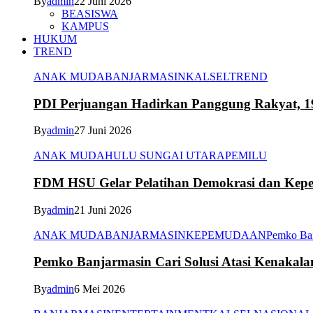
By
admin
22 Juni 2026
BEASISWA
KAMPUS
HUKUM
TREND
ANAK MUDA
BANJARMASIN
KALSEL
TREND
PDI Perjuangan Hadirkan Panggung Rakyat, 1
By
admin
27 Juni 2026
ANAK MUDA
HULU SUNGAI UTARA
PEMILU
FDM HSU Gelar Pelatihan Demokrasi dan Kepe
By
admin
21 Juni 2026
ANAK MUDA
BANJARMASIN
KEPEMUDAAN
Pemko Ba
Pemko Banjarmasin Cari Solusi Atasi Kenakal
By
admin
6 Mei 2026