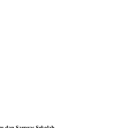
u dan Sarpras Sekolah