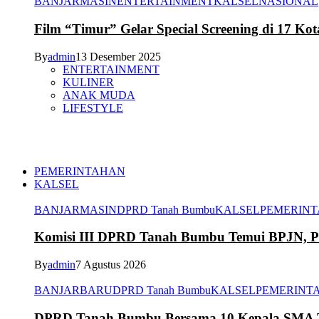
BANJARMASIN
ENTERTAINMENT
KALSEL
NASIONAL
Film “Timur” Gelar Special Screening di 17 Kot
By
admin
13 Desember 2025
ENTERTAINMENT
KULINER
ANAK MUDA
LIFESTYLE
PEMERINTAHAN
KALSEL
BANJARMASIN
DPRD Tanah Bumbu
KALSEL
PEMERIN
Komisi III DPRD Tanah Bumbu Temui BPJN, Per
By
admin
7 Agustus 2026
BANJARBARU
DPRD Tanah Bumbu
KALSEL
PEMERINT
DPRD Tanah Bumbu Bersama 10 Kepala SMA Te