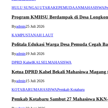
HULU SUNGAI UTARA
KEPEMUDAAN
MAHASISWA
Pe
Program KMHSU Berdampak di Desa Longkong
By
admin
25 Juli 2026
KAMPUS
TANAH LAUT
Politala Edukasi Warga Desa Pemuda Cegah B
By
admin
19 Juli 2026
DPRD Kalsel
KALSEL
MAHASISWA
Ketua DPRD Kalsel Bekali Mahasiswa Magang te
By
admin
15 Juli 2026
KOTABARU
MAHASISWA
Pemkab Kotabaru
Pemkab Kotabaru Sambut 27 Mahasiswa K