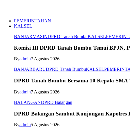
PEMERINTAHAN
KALSEL
BANJARMASIN
DPRD Tanah Bumbu
KALSEL
PEMERIN
Komisi III DPRD Tanah Bumbu Temui BPJN, Per
By
admin
7 Agustus 2026
BANJARBARU
DPRD Tanah Bumbu
KALSEL
PEMERINT
DPRD Tanah Bumbu Bersama 10 Kepala SMA Te
By
admin
7 Agustus 2026
BALANGAN
DPRD Balangan
DPRD Balangan Sambut Kunjungan Kapolres Ba
By
admin
5 Agustus 2026