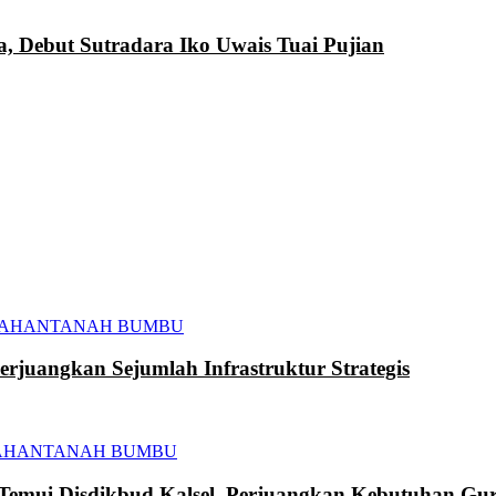
a, Debut Sutradara Iko Uwais Tuai Pujian
TAHAN
TANAH BUMBU
juangkan Sejumlah Infrastruktur Strategis
AHAN
TANAH BUMBU
mui Disdikbud Kalsel, Perjuangkan Kebutuhan Gur