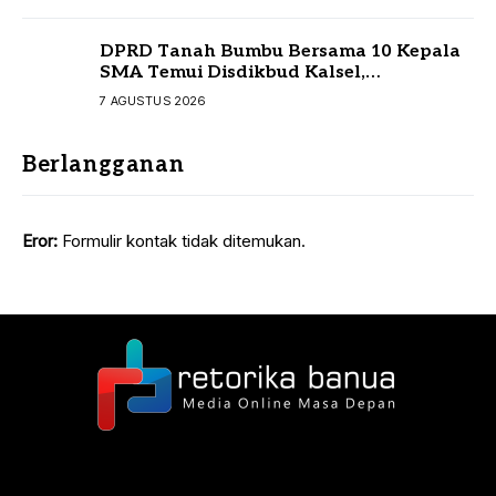
DPRD Tanah Bumbu Bersama 10 Kepala
SMA Temui Disdikbud Kalsel,
Perjuangkan Kebutuhan Guru dan
7 AGUSTUS 2026
Sarpras Sekolah
Berlangganan
Eror:
Formulir kontak tidak ditemukan.