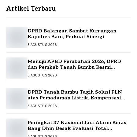
Artikel Terbaru
DPRD Balangan Sambut Kunjungan
Kapolres Baru, Perkuat Sinergi
5 AGUSTUS 2026
Menuju APBD Perubahan 2026, DPRD
dan Pemkab Tanah Bumbu Resmi
Sepakati KUA-PPAS
5 AGUSTUS 2026
DPRD Tanah Bumbu Tagih Solusi PLN
atas Pemadaman Listrik, Kompensasi
Pelanggan Belum Diputuskan
5 AGUSTUS 2026
Peringkat 37 Nasional Jadi Alarm Keras,
Bang Dhin Desak Evaluasi Total
Pelayanan Investasi Kalsel
5 AGUSTUS 2026