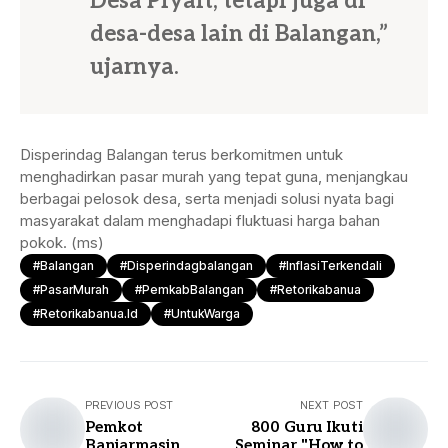
Desa Piyait, tetapi juga di
desa-desa lain di Balangan,”
ujarnya.
Disperindag Balangan terus berkomitmen untuk
menghadirkan pasar murah yang tepat guna, menjangkau
berbagai pelosok desa, serta menjadi solusi nyata bagi
masyarakat dalam menghadapi fluktuasi harga bahan
pokok. (ms)
#balangan
#disperindagbalangan
#InflasiTerkendali
#PasarMurah
#PemkabBalangan
#retorikabanua
#retorikabanua.id
#UntukWarga
PREVIOUS POST
NEXT POST
Pemkot
800 Guru Ikuti
Banjarmasin
Seminar "How to