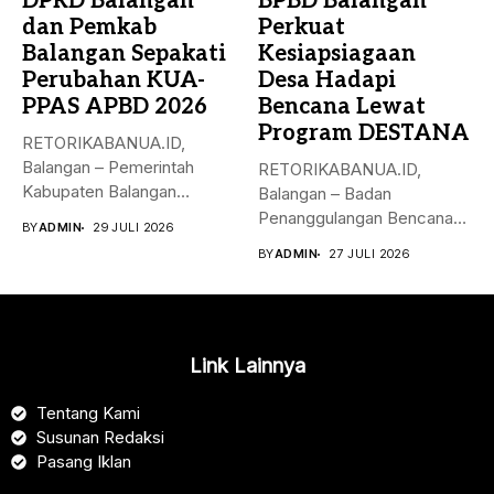
DPRD Balangan
BPBD Balangan
dan Pemkab
Perkuat
Balangan Sepakati
Kesiapsiagaan
Perubahan KUA-
Desa Hadapi
PPAS APBD 2026
Bencana Lewat
Program DESTANA
RETORIKABANUA.ID,
Balangan – Pemerintah
RETORIKABANUA.ID,
Kabupaten Balangan
Balangan – Badan
bersama DPRD Kabupaten
Penanggulangan Bencana
BY
ADMIN
29 JULI 2026
Balangan resmi
Daerah (BPBD) Kabupaten
BY
ADMIN
27 JULI 2026
menyepakati...
Balangan terus
memperkuat...
Link Lainnya
Tentang Kami
Susunan Redaksi
Pasang Iklan