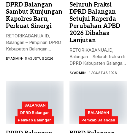
DPRD Balangan
Seluruh Fraksi
Sambut Kunjungan
DPRD Balangan
Kapolres Baru,
Setujui Raperda
Perkuat Sinergi
Perubahan APBD
2026 Dibahas
RETORIKABANUA.ID,
Lanjutan
Balangan – Pimpinan DPRD
Kabupaten Balangan
RETORIKABANUA.ID,
menerima kunjungan
Balangan – Seluruh fraksi di
BY
ADMIN
5 AGUSTUS 2026
silaturahmi Kapolres
DPRD Kabupaten Balangan
Balangan,...
menyatakan menerima
BY
ADMIN
4 AGUSTUS 2026
dan...
BALANGAN
DPRD Balangan
BALANGAN
Pemkab Balangan
Pemkab Balangan