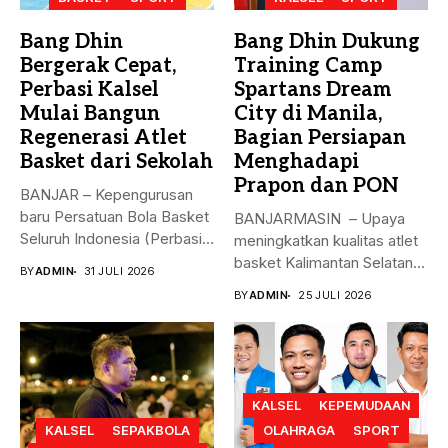
Bang Dhin
Bang Dhin Dukung
Bergerak Cepat,
Training Camp
Perbasi Kalsel
Spartans Dream
Mulai Bangun
City di Manila,
Regenerasi Atlet
Bagian Persiapan
Basket dari Sekolah
Menghadapi
Prapon dan PON
BANJAR – Kepengurusan
baru Persatuan Bola Basket
BANJARMASIN – Upaya
Seluruh Indonesia (Perbasi)
meningkatkan kualitas atlet
Kalimantan Selatan...
basket Kalimantan Selatan
BY
ADMIN
31 JULI 2026
terus dilakukan melalui...
BY
ADMIN
25 JULI 2026
KALSEL
KEPEMUDAAN
KALSEL
SEPAKBOLA
OLAHRAGA
SPORT