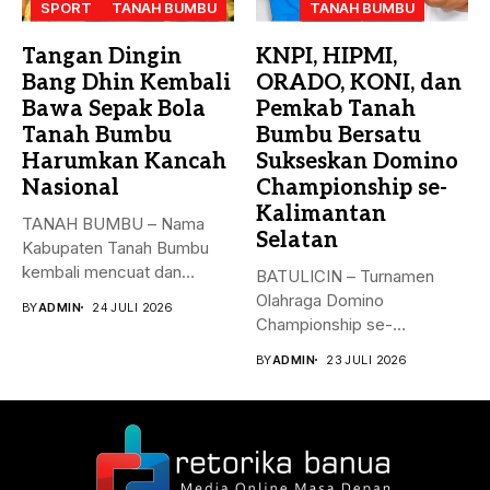
SPORT
TANAH BUMBU
TANAH BUMBU
Tangan Dingin
KNPI, HIPMI,
Bang Dhin Kembali
ORADO, KONI, dan
Bawa Sepak Bola
Pemkab Tanah
Tanah Bumbu
Bumbu Bersatu
Harumkan Kancah
Sukseskan Domino
Nasional
Championship se-
Kalimantan
​TANAH BUMBU – Nama
Selatan
Kabupaten Tanah Bumbu
kembali mencuat dan
BATULICIN – Turnamen
menjadi sorotan...
Olahraga Domino
BY
ADMIN
24 JULI 2026
Championship se-
Kalimantan Selatan akan
BY
ADMIN
23 JULI 2026
digelar pada 14–16...