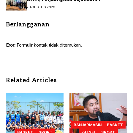
Infrastruktur Strategis
7 AGUSTUS 2026
Berlangganan
Eror:
Formulir kontak tidak ditemukan.
Related Articles
BANJARMASIN
BASKET
BASKET
SPORT
KALSEL
SPORT