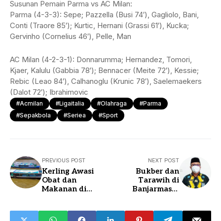
Susunan Pemain Parma vs AC Milan:
Parma (4-3-3): Sepe; Pazzella (Busi 74′), Gagliolo, Bani,
Conti (Traore 85′); Kurtic, Hernani (Grassi 61′), Kucka;
Gervinho (Cornelius 46′), Pelle, Man
AC Milan (4-2-3-1): Donnarumma; Hernandez, Tomori,
Kjaer, Kalulu (Gabbia 78′); Bennacer (Meite 72′), Kessie;
Rebic (Leao 84′), Calhanoglu (Krunic 78′), Saelemaekers
(Dalot 72′); Ibrahimovic
#acmilan
#ligaitalia
#olahraga
#parma
#sepakbola
#seriea
#sport
PREVIOUS POST
NEXT POST
Kerling Awasi
Bukber dan
Obat dan
Tarawih di
Makanan di
Banjarmasin
Pelosok
Boleh, Asal . . .