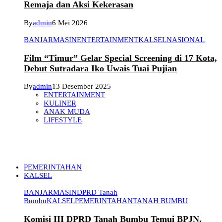
Remaja dan Aksi Kekerasan
By
admin
6 Mei 2026
BANJARMASIN
ENTERTAINMENT
KALSEL
NASIONAL
Film “Timur” Gelar Special Screening di 17 Kota,
Debut Sutradara Iko Uwais Tuai Pujian
By
admin
13 Desember 2025
ENTERTAINMENT
KULINER
ANAK MUDA
LIFESTYLE
PEMERINTAHAN
KALSEL
BANJARMASIN
DPRD Tanah
Bumbu
KALSEL
PEMERINTAHAN
TANAH BUMBU
Komisi III DPRD Tanah Bumbu Temui BPJN,