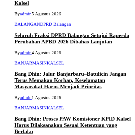
Kalsel
By
admin
5 Agustus 2026
BALANGAN
DPRD Balangan
Seluruh Fraksi DPRD Balangan Setujui Raperda
Perubahan APBD 2026 Dibahas Lanjutan
By
admin
4 Agustus 2026
BANJARMASIN
KALSEL
Bang Dhin: Jalur Banjarbaru–Batulicin Jangan
Terus Memakan Korban, Keselamatan
Masyarakat Harus Menjadi Prioritas
By
admin
1 Agustus 2026
BANJARMASIN
KALSEL
Bang Dhin: Proses PAW Komisioner KPID Kalsel
Harus Dilaksanakan Sesuai Ketentuan yang
Berlaku