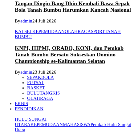
Tangan Dingin Bang Dhin Kembali Bawa Sepak
Bola Tanah Bumbu Harumkan Kancah Nasional
By
admin
24 Juli 2026
KALSEL
KEPEMUDAAN
OLAHRAGA
SPORT
TANAH
BUMBU
KNPI, HIPMI, ORADO, KONI, dan Pemkab
Tanah Bumbu Bersatu Sukseskan Domino
Championship se-Kalimantan Selatan
By
admin
23 Juli 2026
SEPAKBOLA
FUTSAL
BASKET
BULUTANGKIS
OLAHRAGA
EKBIS
PENDIDIKAN
HULU SUNGAI
UTARA
KEPEMUDAAN
MAHASISWA
Pemkab Hulu Sungai
Utara