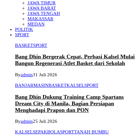
JAWA TIMUR
JAWA BARAT
JAWA TENGAH
MAKASSAR
MEDAN
POLITIK
SPORT
BASKET
SPORT
Bang Dhin Bergerak Cepat, Perbasi Kalsel Mulai
Bangun Regenerasi Atlet Basket dari Sekolah
By
admin
31 Juli 2026
BANJARMASIN
BASKET
KALSEL
SPORT
Bang Dhin Dukung Training Camp Spartans
Dream City di Manila, Bagian Persiapan
Menghadapi Prapon dan PON
By
admin
25 Juli 2026
KALSEL
SEPAKBOLA
SPORT
TANAH BUMBU