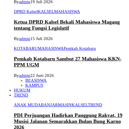
By
admin
19 Juli 2026
DPRD Kalsel
KALSEL
MAHASISWA
Ketua DPRD Kalsel Bekali Mahasiswa Magang
tentang Fungsi Legislatif
By
admin
15 Juli 2026
KOTABARU
MAHASISWA
Pemkab Kotabaru
Pemkab Kotabaru Sambut 27 Mahasiswa KKN-
PPM UGM
By
admin
22 Juni 2026
BEASISWA
KAMPUS
HUKUM
TREND
ANAK MUDA
BANJARMASIN
KALSEL
TREND
PDI Perjuangan Hadirkan Panggung Rakyat, 19
Musisi Jalanan Semarakkan Bulan Bung Karno
2026