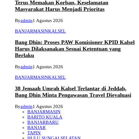
Terus Memakan Korban, Keselamatan
Masyarakat Harus Menjadi Prioritas
By
admin
1 Agustus 2026
BANJARMASIN
KALSEL
Bang Dhin: Proses PAW Komisioner KPID Kalsel
Harus Dilaksanakan Sesuai Ketentuan yang
Berlaku
By
admin
1 Agustus 2026
BANJARMASIN
KALSEL
38 Jemaah Umrah Kalsel Terlantar di Jeddah,
Bang Dhin Minta Pengawasan Travel Dievaluasi
By
admin
1 Agustus 2026
BANJARMASIN
BARITO KUALA
BANJARBARU
BANJAR
TAPIN
HULU SUNGAI SELATAN