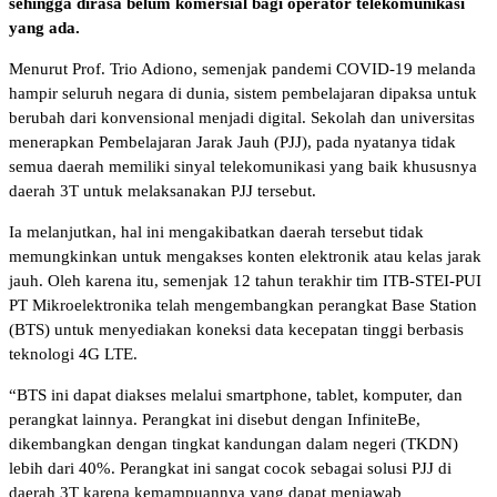
sehingga dirasa belum komersial bagi operator telekomunikasi
yang ada.
Menurut Prof. Trio Adiono, semenjak pandemi COVID-19 melanda
hampir seluruh negara di dunia, sistem pembelajaran dipaksa untuk
berubah dari konvensional menjadi digital. Sekolah dan universitas
menerapkan Pembelajaran Jarak Jauh (PJJ), pada nyatanya tidak
semua daerah memiliki sinyal telekomunikasi yang baik khususnya
daerah 3T untuk melaksanakan PJJ tersebut.
Ia melanjutkan, hal ini mengakibatkan daerah tersebut tidak
memungkinkan untuk mengakses konten elektronik atau kelas jarak
jauh. Oleh karena itu, semenjak 12 tahun terakhir tim ITB-STEI-PUI
PT Mikroelektronika telah mengembangkan perangkat Base Station
(BTS) untuk menyediakan koneksi data kecepatan tinggi berbasis
teknologi 4G LTE.
“BTS ini dapat diakses melalui smartphone, tablet, komputer, dan
perangkat lainnya. Perangkat ini disebut dengan InfiniteBe,
dikembangkan dengan tingkat kandungan dalam negeri (TKDN)
lebih dari 40%. Perangkat ini sangat cocok sebagai solusi PJJ di
daerah 3T karena kemampuannya yang dapat menjawab