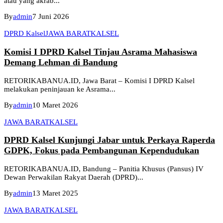
atau yang akrab...
By
admin
7 Juni 2026
DPRD Kalsel
JAWA BARAT
KALSEL
Komisi I DPRD Kalsel Tinjau Asrama Mahasiswa
Demang Lehman di Bandung
RETORIKABANUA.ID, Jawa Barat – Komisi I DPRD Kalsel
melakukan peninjauan ke Asrama...
By
admin
10 Maret 2026
JAWA BARAT
KALSEL
DPRD Kalsel Kunjungi Jabar untuk Perkaya Raperda
GDPK, Fokus pada Pembangunan Kependudukan
RETORIKABANUA.ID, Bandung – Panitia Khusus (Pansus) IV
Dewan Perwakilan Rakyat Daerah (DPRD)...
By
admin
13 Maret 2025
JAWA BARAT
KALSEL