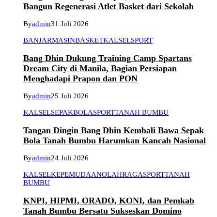
Bangun Regenerasi Atlet Basket dari Sekolah
By
admin
31 Juli 2026
BANJARMASIN
BASKET
KALSEL
SPORT
Bang Dhin Dukung Training Camp Spartans
Dream City di Manila, Bagian Persiapan
Menghadapi Prapon dan PON
By
admin
25 Juli 2026
KALSEL
SEPAKBOLA
SPORT
TANAH BUMBU
Tangan Dingin Bang Dhin Kembali Bawa Sepak
Bola Tanah Bumbu Harumkan Kancah Nasional
By
admin
24 Juli 2026
KALSEL
KEPEMUDAAN
OLAHRAGA
SPORT
TANAH
BUMBU
KNPI, HIPMI, ORADO, KONI, dan Pemkab
Tanah Bumbu Bersatu Sukseskan Domino