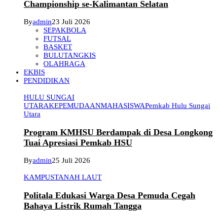
Championship se-Kalimantan Selatan
By
admin
23 Juli 2026
SEPAKBOLA
FUTSAL
BASKET
BULUTANGKIS
OLAHRAGA
EKBIS
PENDIDIKAN
HULU SUNGAI
UTARA
KEPEMUDAAN
MAHASISWA
Pemkab Hulu Sungai
Utara
Program KMHSU Berdampak di Desa Longkong
Tuai Apresiasi Pemkab HSU
By
admin
25 Juli 2026
KAMPUS
TANAH LAUT
Politala Edukasi Warga Desa Pemuda Cegah
Bahaya Listrik Rumah Tangga