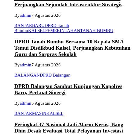
Perjuangkan Sejumlah Infrastruktur Strategis
By
admin
7 Agustus 2026
BANJARBARU
DPRD Tanah
Bumbu
KALSEL
PEMERINTAHAN
TANAH BUMBU
DPRD Tanah Bumbu Bersama 10 Kepala SMA
Temui Disdikbud Kalsel, Perjuangkan Kebutuhan
Guru dan Sarpras Sekolah
By
admin
7 Agustus 2026
BALANGAN
DPRD Balangan
DPRD Balangan Sambut Kunjungan Kapolres
Baru, Perkuat Sinergi
By
admin
5 Agustus 2026
BANJARMASIN
KALSEL
Peringkat 37 Nasional Jadi Alarm Keras, Bang
Dhin Desak Evaluasi Total Pelayanan Investasi