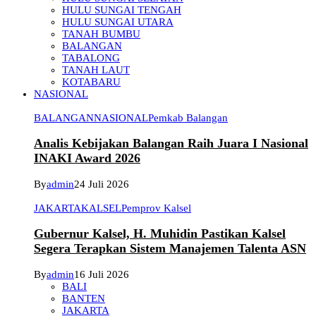
HULU SUNGAI TENGAH
HULU SUNGAI UTARA
TANAH BUMBU
BALANGAN
TABALONG
TANAH LAUT
KOTABARU
NASIONAL
BALANGAN
NASIONAL
Pemkab Balangan
Analis Kebijakan Balangan Raih Juara I Nasional
INAKI Award 2026
By
admin
24 Juli 2026
JAKARTA
KALSEL
Pemprov Kalsel
Gubernur Kalsel, H. Muhidin Pastikan Kalsel
Segera Terapkan Sistem Manajemen Talenta ASN
By
admin
16 Juli 2026
BALI
BANTEN
JAKARTA