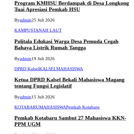
Program KMHSU Berdampak di Desa Longkong
Tuai Apresiasi Pemkab HSU
By
admin
25 Juli 2026
KAMPUS
TANAH LAUT
Politala Edukasi Warga Desa Pemuda Cegah
Bahaya Listrik Rumah Tangga
By
admin
19 Juli 2026
DPRD Kalsel
KALSEL
MAHASISWA
Ketua DPRD Kalsel Bekali Mahasiswa Magang
tentang Fungsi Legislatif
By
admin
15 Juli 2026
KOTABARU
MAHASISWA
Pemkab Kotabaru
Pemkab Kotabaru Sambut 27 Mahasiswa KKN-
PPM UGM