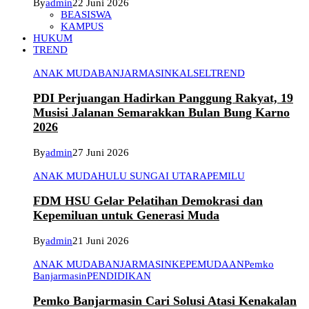
By
admin
22 Juni 2026
BEASISWA
KAMPUS
HUKUM
TREND
ANAK MUDA
BANJARMASIN
KALSEL
TREND
PDI Perjuangan Hadirkan Panggung Rakyat, 19
Musisi Jalanan Semarakkan Bulan Bung Karno
2026
By
admin
27 Juni 2026
ANAK MUDA
HULU SUNGAI UTARA
PEMILU
FDM HSU Gelar Pelatihan Demokrasi dan
Kepemiluan untuk Generasi Muda
By
admin
21 Juni 2026
ANAK MUDA
BANJARMASIN
KEPEMUDAAN
Pemko
Banjarmasin
PENDIDIKAN
Pemko Banjarmasin Cari Solusi Atasi Kenakalan