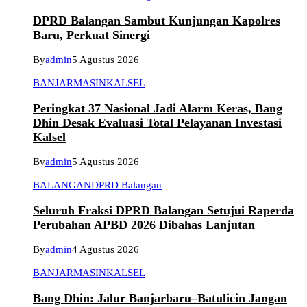
DPRD Balangan Sambut Kunjungan Kapolres
Baru, Perkuat Sinergi
By
admin
5 Agustus 2026
BANJARMASIN
KALSEL
Peringkat 37 Nasional Jadi Alarm Keras, Bang
Dhin Desak Evaluasi Total Pelayanan Investasi
Kalsel
By
admin
5 Agustus 2026
BALANGAN
DPRD Balangan
Seluruh Fraksi DPRD Balangan Setujui Raperda
Perubahan APBD 2026 Dibahas Lanjutan
By
admin
4 Agustus 2026
BANJARMASIN
KALSEL
Bang Dhin: Jalur Banjarbaru–Batulicin Jangan