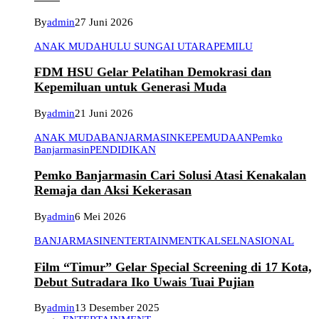
By
admin
27 Juni 2026
ANAK MUDA
HULU SUNGAI UTARA
PEMILU
FDM HSU Gelar Pelatihan Demokrasi dan
Kepemiluan untuk Generasi Muda
By
admin
21 Juni 2026
ANAK MUDA
BANJARMASIN
KEPEMUDAAN
Pemko
Banjarmasin
PENDIDIKAN
Pemko Banjarmasin Cari Solusi Atasi Kenakalan
Remaja dan Aksi Kekerasan
By
admin
6 Mei 2026
BANJARMASIN
ENTERTAINMENT
KALSEL
NASIONAL
Film “Timur” Gelar Special Screening di 17 Kota,
Debut Sutradara Iko Uwais Tuai Pujian
By
admin
13 Desember 2025