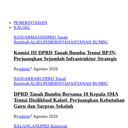
PEMERINTAHAN
KALSEL
BANJARMASIN
DPRD Tanah
Bumbu
KALSEL
PEMERINTAHAN
TANAH BUMBU
Komisi III DPRD Tanah Bumbu Temui BPJN,
Perjuangkan Sejumlah Infrastruktur Strategis
By
admin
7 Agustus 2026
BANJARBARU
DPRD Tanah
Bumbu
KALSEL
PEMERINTAHAN
TANAH BUMBU
DPRD Tanah Bumbu Bersama 10 Kepala SMA
Temui Disdikbud Kalsel, Perjuangkan Kebutuhan
Guru dan Sarpras Sekolah
By
admin
7 Agustus 2026
BALANGAN
DPRD Balangan