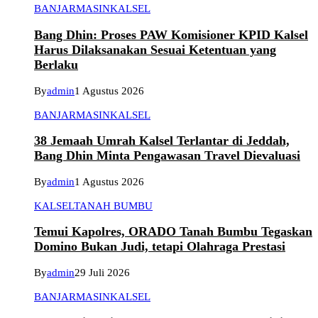
BANJARMASIN
KALSEL
Bang Dhin: Proses PAW Komisioner KPID Kalsel
Harus Dilaksanakan Sesuai Ketentuan yang
Berlaku
By
admin
1 Agustus 2026
BANJARMASIN
KALSEL
38 Jemaah Umrah Kalsel Terlantar di Jeddah,
Bang Dhin Minta Pengawasan Travel Dievaluasi
By
admin
1 Agustus 2026
KALSEL
TANAH BUMBU
Temui Kapolres, ORADO Tanah Bumbu Tegaskan
Domino Bukan Judi, tetapi Olahraga Prestasi
By
admin
29 Juli 2026
BANJARMASIN
KALSEL