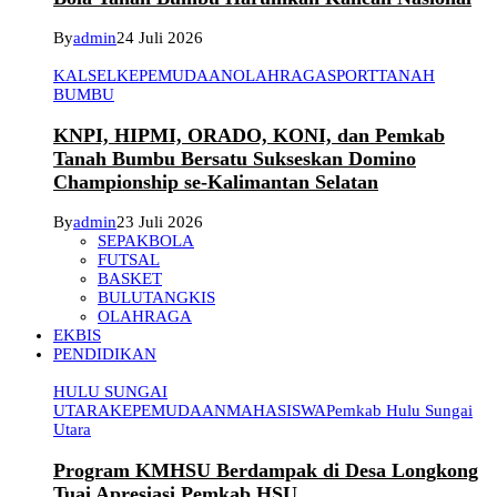
By
admin
24 Juli 2026
KALSEL
KEPEMUDAAN
OLAHRAGA
SPORT
TANAH
BUMBU
KNPI, HIPMI, ORADO, KONI, dan Pemkab
Tanah Bumbu Bersatu Sukseskan Domino
Championship se-Kalimantan Selatan
By
admin
23 Juli 2026
SEPAKBOLA
FUTSAL
BASKET
BULUTANGKIS
OLAHRAGA
EKBIS
PENDIDIKAN
HULU SUNGAI
UTARA
KEPEMUDAAN
MAHASISWA
Pemkab Hulu Sungai
Utara
Program KMHSU Berdampak di Desa Longkong
Tuai Apresiasi Pemkab HSU