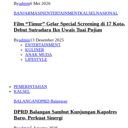
By
admin
6 Mei 2026
BANJARMASIN
ENTERTAINMENT
KALSEL
NASIONAL
Film “Timur” Gelar Special Screening di 17 Kota,
Debut Sutradara Iko Uwais Tuai Pujian
By
admin
13 Desember 2025
ENTERTAINMENT
KULINER
ANAK MUDA
LIFESTYLE
PEMERINTAHAN
KALSEL
BALANGAN
DPRD Balangan
DPRD Balangan Sambut Kunjungan Kapolres
Baru, Perkuat Sinergi