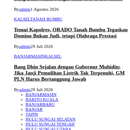
By
admin
1 Agustus 2026
KALSEL
TANAH BUMBU
Temui Kapolres, ORADO Tanah Bumbu Tegaskan
Domino Bukan Judi, tetapi Olahraga Prestasi
By
admin
29 Juli 2026
BANJARMASIN
KALSEL
Bang Dhin Sejalan dengan Gubernur Muhidin:
Jika Janji Pemulihan Listrik Tak Terpenuhi, GM
PLN Harus Bertanggung Jawab
By
admin
29 Juli 2026
BANJARMASIN
BARITO KUALA
BANJARBARU
BANJAR
TAPIN
HULU SUNGAI SELATAN
HULU SUNGAI TENGAH
HULU SUNGAI UTARA