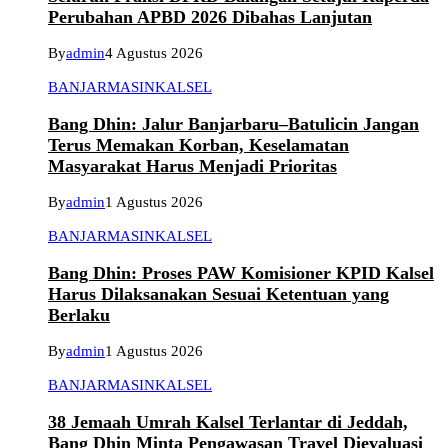
Perubahan APBD 2026 Dibahas Lanjutan
By
admin
4 Agustus 2026
BANJARMASIN
KALSEL
Bang Dhin: Jalur Banjarbaru–Batulicin Jangan
Terus Memakan Korban, Keselamatan
Masyarakat Harus Menjadi Prioritas
By
admin
1 Agustus 2026
BANJARMASIN
KALSEL
Bang Dhin: Proses PAW Komisioner KPID Kalsel
Harus Dilaksanakan Sesuai Ketentuan yang
Berlaku
By
admin
1 Agustus 2026
BANJARMASIN
KALSEL
38 Jemaah Umrah Kalsel Terlantar di Jeddah,
Bang Dhin Minta Pengawasan Travel Dievaluasi