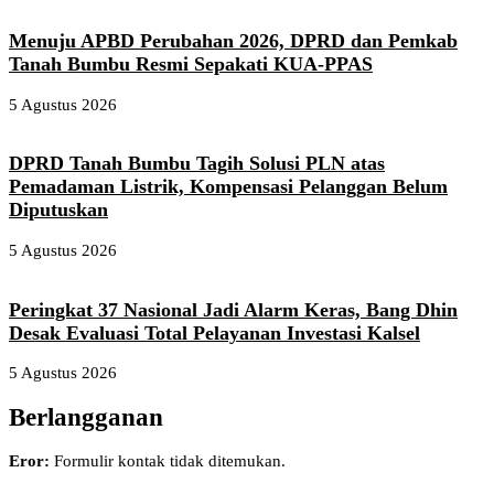
Menuju APBD Perubahan 2026, DPRD dan Pemkab
Tanah Bumbu Resmi Sepakati KUA-PPAS
5 Agustus 2026
DPRD Tanah Bumbu Tagih Solusi PLN atas
Pemadaman Listrik, Kompensasi Pelanggan Belum
Diputuskan
5 Agustus 2026
Peringkat 37 Nasional Jadi Alarm Keras, Bang Dhin
Desak Evaluasi Total Pelayanan Investasi Kalsel
5 Agustus 2026
Berlangganan
Eror:
Formulir kontak tidak ditemukan.