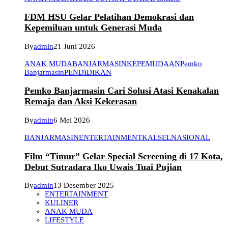
FDM HSU Gelar Pelatihan Demokrasi dan
Kepemiluan untuk Generasi Muda
By
admin
21 Juni 2026
ANAK MUDA
BANJARMASIN
KEPEMUDAAN
Pemko
Banjarmasin
PENDIDIKAN
Pemko Banjarmasin Cari Solusi Atasi Kenakalan
Remaja dan Aksi Kekerasan
By
admin
6 Mei 2026
BANJARMASIN
ENTERTAINMENT
KALSEL
NASIONAL
Film “Timur” Gelar Special Screening di 17 Kota,
Debut Sutradara Iko Uwais Tuai Pujian
By
admin
13 Desember 2025
ENTERTAINMENT
KULINER
ANAK MUDA
LIFESTYLE