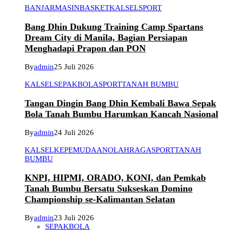
BANJARMASIN
BASKET
KALSEL
SPORT
Bang Dhin Dukung Training Camp Spartans
Dream City di Manila, Bagian Persiapan
Menghadapi Prapon dan PON
By
admin
25 Juli 2026
KALSEL
SEPAKBOLA
SPORT
TANAH BUMBU
Tangan Dingin Bang Dhin Kembali Bawa Sepak
Bola Tanah Bumbu Harumkan Kancah Nasional
By
admin
24 Juli 2026
KALSEL
KEPEMUDAAN
OLAHRAGA
SPORT
TANAH
BUMBU
KNPI, HIPMI, ORADO, KONI, dan Pemkab
Tanah Bumbu Bersatu Sukseskan Domino
Championship se-Kalimantan Selatan
By
admin
23 Juli 2026
SEPAKBOLA