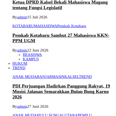
Ketua DPRD Kalsel Bekali Mahasiswa Magang
tentang Fungsi Legislatif
By
admin
15 Juli 2026
KOTABARU
MAHASISWA
Pemkab Kotabaru
Pemkab Kotabaru Sambut 27 Mahasiswa KKN-
PPM UGM
By
admin
22 Juni 2026
BEASISWA
KAMPUS
HUKUM
TREND
ANAK MUDA
BANJARMASIN
KALSEL
TREND
PDI Perjuangan Hadirkan Panggung Rakyat, 19
Musisi Jalanan Semarakkan Bulan Bung Karno
2026
By
admin
27 Juni 2026
ANAK MUDA
HULU SUNGAI UTARA
PEMILU