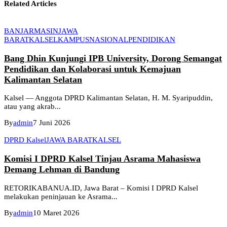
Related Articles
BANJARMASIN
JAWA
BARAT
KALSEL
KAMPUS
NASIONAL
PENDIDIKAN
Bang Dhin Kunjungi IPB University, Dorong Semangat
Pendidikan dan Kolaborasi untuk Kemajuan
Kalimantan Selatan
Kalsel — Anggota DPRD Kalimantan Selatan, H. M. Syaripuddin,
atau yang akrab...
By
admin
7 Juni 2026
DPRD Kalsel
JAWA BARAT
KALSEL
Komisi I DPRD Kalsel Tinjau Asrama Mahasiswa
Demang Lehman di Bandung
RETORIKABANUA.ID, Jawa Barat – Komisi I DPRD Kalsel
melakukan peninjauan ke Asrama...
By
admin
10 Maret 2026