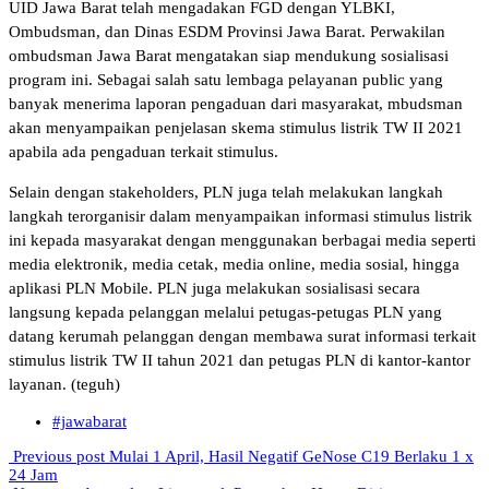
UID Jawa Barat telah mengadakan FGD dengan YLBKI,
Ombudsman, dan Dinas ESDM Provinsi Jawa Barat. Perwakilan
ombudsman Jawa Barat mengatakan siap mendukung sosialisasi
program ini. Sebagai salah satu lembaga pelayanan public yang
banyak menerima laporan pengaduan dari masyarakat, mbudsman
akan menyampaikan penjelasan skema stimulus listrik TW II 2021
apabila ada pengaduan terkait stimulus.
Selain dengan stakeholders, PLN juga telah melakukan langkah
langkah terorganisir dalam menyampaikan informasi stimulus listrik
ini kepada masyarakat dengan menggunakan berbagai media seperti
media elektronik, media cetak, media online, media sosial, hingga
aplikasi PLN Mobile. PLN juga melakukan sosialisasi secara
langsung kepada pelanggan melalui petugas-petugas PLN yang
datang kerumah pelanggan dengan membawa surat informasi terkait
stimulus listrik TW II tahun 2021 dan petugas PLN di kantor-kantor
layanan. (teguh)
#jawabarat
Previous post
Mulai 1 April, Hasil Negatif GeNose C19 Berlaku 1 x
24 Jam