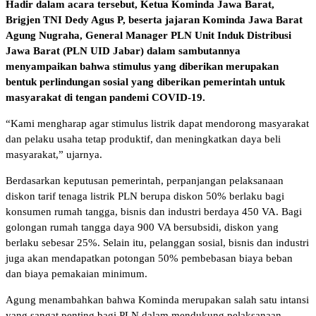
Hadir dalam acara tersebut, Ketua Kominda Jawa Barat,
Brigjen TNI Dedy Agus P, beserta jajaran Kominda Jawa Barat
Agung Nugraha, General Manager PLN Unit Induk Distribusi
Jawa Barat (PLN UID Jabar) dalam sambutannya
menyampaikan bahwa stimulus yang diberikan merupakan
bentuk perlindungan sosial yang diberikan pemerintah untuk
masyarakat di tengan pandemi COVID-19.
“Kami mengharap agar stimulus listrik dapat mendorong masyarakat
dan pelaku usaha tetap produktif, dan meningkatkan daya beli
masyarakat,” ujarnya.
Berdasarkan keputusan pemerintah, perpanjangan pelaksanaan
diskon tarif tenaga listrik PLN berupa diskon 50% berlaku bagi
konsumen rumah tangga, bisnis dan industri berdaya 450 VA. Bagi
golongan rumah tangga daya 900 VA bersubsidi, diskon yang
berlaku sebesar 25%. Selain itu, pelanggan sosial, bisnis dan industri
juga akan mendapatkan potongan 50% pembebasan biaya beban
dan biaya pemakaian minimum.
Agung menambahkan bahwa Kominda merupakan salah satu intansi
yang sangat penting bagi PLN dalam mendukung pelaksanaan