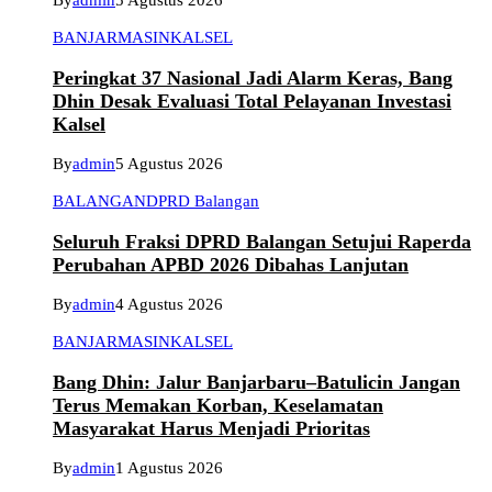
By
admin
5 Agustus 2026
BANJARMASIN
KALSEL
Peringkat 37 Nasional Jadi Alarm Keras, Bang
Dhin Desak Evaluasi Total Pelayanan Investasi
Kalsel
By
admin
5 Agustus 2026
BALANGAN
DPRD Balangan
Seluruh Fraksi DPRD Balangan Setujui Raperda
Perubahan APBD 2026 Dibahas Lanjutan
By
admin
4 Agustus 2026
BANJARMASIN
KALSEL
Bang Dhin: Jalur Banjarbaru–Batulicin Jangan
Terus Memakan Korban, Keselamatan
Masyarakat Harus Menjadi Prioritas
By
admin
1 Agustus 2026