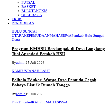
FUTSAL
BASKET
BULUTANGKIS
OLAHRAGA
EKBIS
PENDIDIKAN
HULU SUNGAI
UTARA
KEPEMUDAAN
MAHASISWA
Pemkab Hulu Sungai
Utara
Program KMHSU Berdampak di Desa Longkong
Tuai Apresiasi Pemkab HSU
By
admin
25 Juli 2026
KAMPUS
TANAH LAUT
Politala Edukasi Warga Desa Pemuda Cegah
Bahaya Listrik Rumah Tangga
By
admin
19 Juli 2026
DPRD Kalsel
KALSEL
MAHASISWA