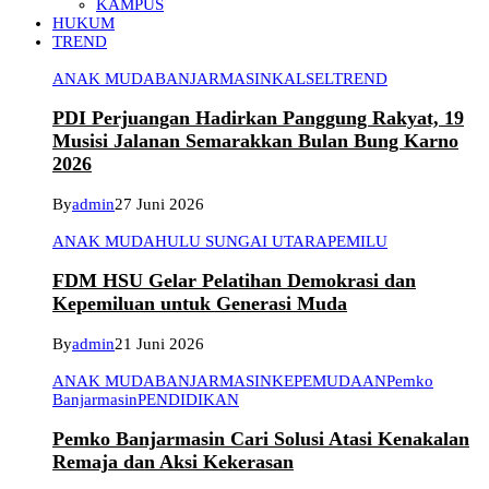
KAMPUS
HUKUM
TREND
ANAK MUDA
BANJARMASIN
KALSEL
TREND
PDI Perjuangan Hadirkan Panggung Rakyat, 19
Musisi Jalanan Semarakkan Bulan Bung Karno
2026
By
admin
27 Juni 2026
ANAK MUDA
HULU SUNGAI UTARA
PEMILU
FDM HSU Gelar Pelatihan Demokrasi dan
Kepemiluan untuk Generasi Muda
By
admin
21 Juni 2026
ANAK MUDA
BANJARMASIN
KEPEMUDAAN
Pemko
Banjarmasin
PENDIDIKAN
Pemko Banjarmasin Cari Solusi Atasi Kenakalan
Remaja dan Aksi Kekerasan