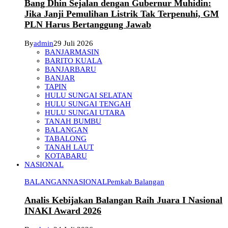
Bang Dhin Sejalan dengan Gubernur Muhidin:
Jika Janji Pemulihan Listrik Tak Terpenuhi, GM
PLN Harus Bertanggung Jawab
By
admin
29 Juli 2026
BANJARMASIN
BARITO KUALA
BANJARBARU
BANJAR
TAPIN
HULU SUNGAI SELATAN
HULU SUNGAI TENGAH
HULU SUNGAI UTARA
TANAH BUMBU
BALANGAN
TABALONG
TANAH LAUT
KOTABARU
NASIONAL
BALANGAN
NASIONAL
Pemkab Balangan
Analis Kebijakan Balangan Raih Juara I Nasional
INAKI Award 2026