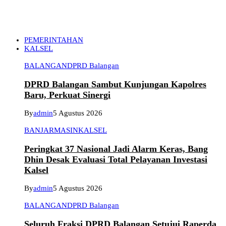
PEMERINTAHAN
KALSEL
BALANGAN
DPRD Balangan
DPRD Balangan Sambut Kunjungan Kapolres
Baru, Perkuat Sinergi
By
admin
5 Agustus 2026
BANJARMASIN
KALSEL
Peringkat 37 Nasional Jadi Alarm Keras, Bang
Dhin Desak Evaluasi Total Pelayanan Investasi
Kalsel
By
admin
5 Agustus 2026
BALANGAN
DPRD Balangan
Seluruh Fraksi DPRD Balangan Setujui Raperda