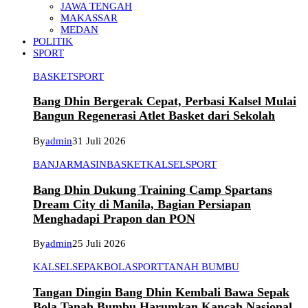
JAWA TENGAH
MAKASSAR
MEDAN
POLITIK
SPORT
BASKET
SPORT
Bang Dhin Bergerak Cepat, Perbasi Kalsel Mulai
Bangun Regenerasi Atlet Basket dari Sekolah
By
admin
31 Juli 2026
BANJARMASIN
BASKET
KALSEL
SPORT
Bang Dhin Dukung Training Camp Spartans
Dream City di Manila, Bagian Persiapan
Menghadapi Prapon dan PON
By
admin
25 Juli 2026
KALSEL
SEPAKBOLA
SPORT
TANAH BUMBU
Tangan Dingin Bang Dhin Kembali Bawa Sepak
Bola Tanah Bumbu Harumkan Kancah Nasional